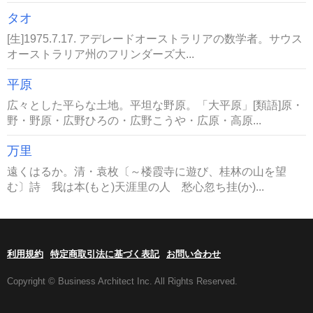
タオ
[生]1975.7.17. アデレードオーストラリアの数学者。サウス
オーストラリア州のフリンダーズ大...
平原
広々とした平らな土地。平坦な野原。「大平原」[類語]原・
野・野原・広野ひろの・広野こうや・広原・高原...
万里
遠くはるか。清・袁枚〔～楼霞寺に遊び、桂林の山を望
む〕詩 我は本(もと)天涯里の人 愁心忽ち挂(か)...
利用規約
特定商取引法に基づく表記
お問い合わせ
Copyright © Business Architect Inc. All Rights Reserved.