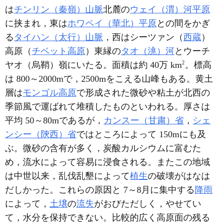
は
チンリン（秦嶺）山脈
北麓の
ウェイ（渭）河平原
に挟まれ，東は
ホワペイ（華北）平原
との間をかぎ
る
タイハン（太行）山脈
，西はシーツァン（
西蔵
）
高原（
チベット高原
）東縁の
タオ（洮）河
とウーチ
2
ヤオ（烏鞘）嶺にいたる。面積は約 40万 km
。標高
は 800～2000mで，2500mをこえる山峰もある。黄土
層は
モンゴル高原
で形成された微砂や粘土が北西の
季節風で運ばれて堆積したものといわれる。厚さは
平均 50～80mであるが，
カンスー（甘粛）省
，
シェ
ンシー（陝西）省
ではところによって 150mにも及
ぶ。微砂の含有が多く，炭酸カルシウムに富むた
め，流水によって容易に浸食される。またこの地域
は中世以来，乱伐乱墾によって
植生
の破壊がはなは
だしかった。これらの原因と 7～8月に集中する
降雨
によって，
土壌
の
流失
がおびただしく，やせてい
て，水分を保持できない。比較的広く高原面の残る