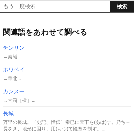
関連語をあわせて調べる
チンリン
→秦嶺...
ホワペイ
→華北...
カンスー
→甘粛［省］...
長城
万里の長城。〔史記、恬伝〕秦已に天下を(あは)す。乃ち～
長をき、地形に因り、用(もつ)て險塞を制す。...