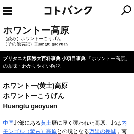
ホワントー高原
（読み）ホワントーこうげん
（その他表記）Huangtu gaoyuan
ブリタニカ国際大百科事典 小項目事典
「ホワントー高原」
の意味・わかりやすい解説
ホワントー(黄土)高原
ホワントーこうげん
Huangtu gaoyuan
中国
北部にある
黄土
層に厚く覆われた高原。北は
内
モンゴル（蒙古）高原
との境となる
万里の長城
，南