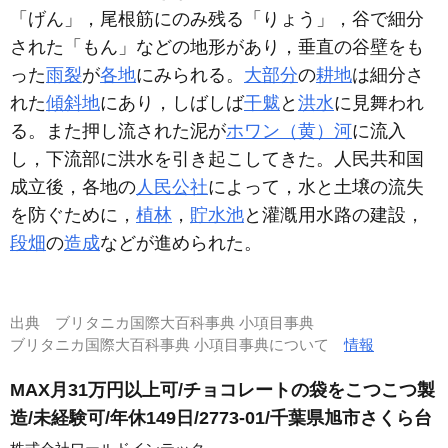
「げん」，尾根筋にのみ残る「りょう」，谷で細分
された「もん」などの地形があり，垂直の谷壁をも
った
雨裂
が
各地
にみられる。
大部分
の
耕地
は細分さ
れた
傾斜地
にあり，しばしば
干魃
と
洪水
に見舞われ
る。また押し流された泥が
ホワン（黄）河
に流入
し，下流部に洪水を引き起こしてきた。人民共和国
成立後，各地の
人民公社
によって，水と土壌の流失
を防ぐために，
植林
，
貯水池
と灌漑用水路の建設，
段畑
の
造成
などが進められた。
出典
ブリタニカ国際大百科事典 小項目事典
ブリタニカ国際大百科事典 小項目事典について
情報
MAX月31万円以上可/チョコレートの袋をこつこつ製
造/未経験可/年休149日/2773-01/千葉県旭市さくら台