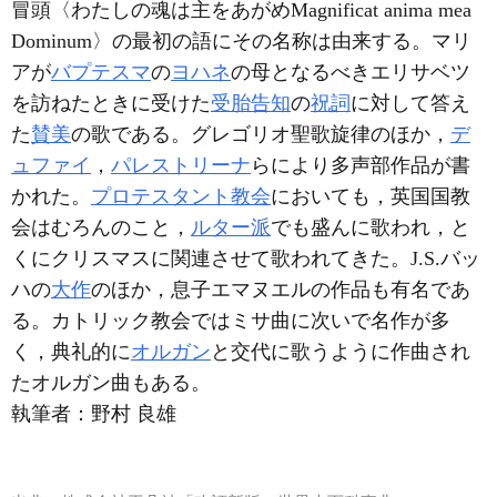
冒頭〈わたしの魂は主をあがめMagnificat anima mea
Dominum〉の最初の語にその名称は由来する。マリ
アが
バプテスマ
の
ヨハネ
の母となるべきエリサベツ
を訪ねたときに受けた
受胎告知
の
祝詞
に対して答え
た
賛美
の歌である。グレゴリオ聖歌旋律のほか，
デ
ュファイ
，
パレストリーナ
らにより多声部作品が書
かれた。
プロテスタント教会
においても，英国国教
会はむろんのこと，
ルター派
でも盛んに歌われ，と
くにクリスマスに関連させて歌われてきた。J.S.バッ
ハの
大作
のほか，息子エマヌエルの作品も有名であ
る。カトリック教会ではミサ曲に次いで名作が多
く，典礼的に
オルガン
と交代に歌うように作曲され
たオルガン曲もある。
執筆者：
野村 良雄