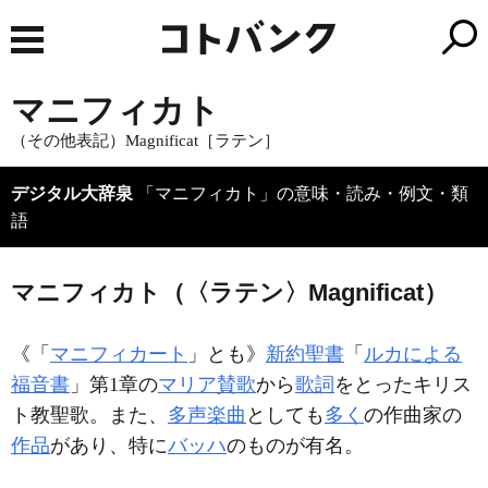
マニフィカト
（その他表記）Magnificat［ラテン］
デジタル大辞泉
「マニフィカト」の意味・読み・例文・類
語
マニフィカト（〈ラテン〉Magnificat）
《「
マニフィカート
」とも》
新約聖書
「
ルカによる
福音書
」第1章の
マリア
賛歌
から
歌詞
をとったキリス
ト教聖歌。また、
多声楽曲
としても
多く
の作曲家の
作品
があり、特に
バッハ
のものが有名。