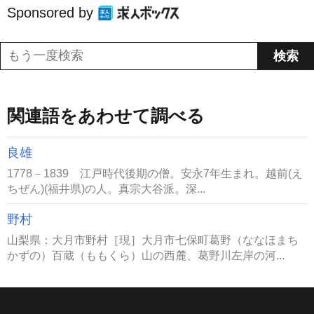
Sponsored by
関連語をあわせて調べる
良雄
1778－1839 江戸時代後期の僧。安永7年生まれ。越前(え
ちぜん)(福井県)の人。真宗大谷派。深...
野村
山梨県：大月市野村［現］大月市七保町葛野（ななほまち
かずの）百蔵（ももくら）山の西麓、葛野川左岸の河...