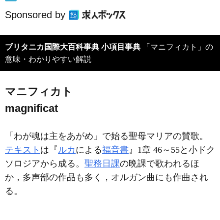
Sponsored by
ブリタニカ国際大百科事典 小項目事典
「マニフィカト」の
意味・わかりやすい解説
マニフィカト
magnificat
「わが魂は主をあがめ」で始る聖母マリアの賛歌。
テキスト
は『
ルカ
による
福音書
』1章 46～55と小ドク
ソロジアから成る。
聖務日課
の晩課で歌われるほ
か，多声部の作品も多く，オルガン曲にも作曲され
る。