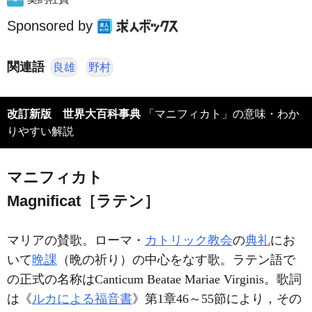
Sponsored by
関連語
良雄
野村
改訂新版 世界大百科事典
「マニフィカト」の意味・わか
りやすい解説
マニフィカト
Magnificat［ラテン］
マリアの賛歌。ローマ・
カトリック教会
の
典礼
にお
いて
晩課
（晩の祈り）の中心をなす歌。ラテン語で
の正式の名称はCanticum Beatae Mariae Virginis。歌詞
は《
ルカによる福音書
》第1章46～55節により，その