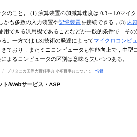
のこと。 (1) 演算装置の加減算速度は 0.3～1.0マ
のしかも多数の入力装置や
記憶装置
を接続できる，(3)
内
的に使用できる汎用機であることなどが一般的条件で，そ
る。一方では LSI技術の発達によって
マイクロコンピ
てきており，またミニコンピュータも性能向上で，中型
葉によるコンピュータの区別は意味を失いつつある。
ブリタニカ国際大百科事典 小項目事典について
情報
ト/Webサービス・ASP