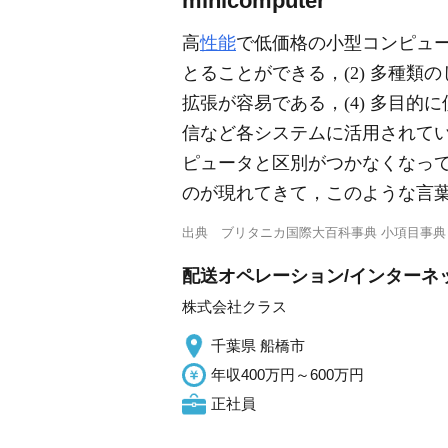
minicomputer
高
性能
で低価格の小型コンピュータ
とることができる，(2) 多種類
拡張が容易である，(4) 多目
信など各システムに活用されてい
ピュータと区別がつかなくなっ
のが現れてきて，このような言
出典
ブリタニカ国際大百科事典 小項目事典
配送オペレーション/インターネッ
株式会社クラス
千葉県 船橋市
年収400万円～600万円
正社員