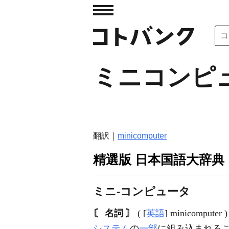
ミニコンピ
翻訳｜
minicomputer
精選版 日本国語大辞典
ミニ‐コンピュータ
〘 名詞 〙
( [
英語
] minicom
システム
の
一部
に組み込まれる