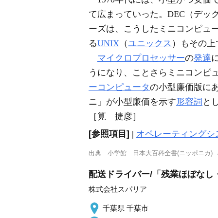
て広まっていった。DEC（デック。Digi
ーズは、こうしたミニコンピュ
る
UNIX
（
ユニックス
）もその上
マイクロプロセッサー
の
発達
うになり、ことさらミニコンピ
ーコンピュータ
の小型廉価版に
ニ」が小型廉価を示す
形容詞
と
［筧 捷彦］
[参照項目]
|
オペレーティングシ
出典
小学館 日本大百科全書(ニッポニカ)
配送ドライバー/「残業ほぼなし
株式会社スパリア
千葉県 千葉市