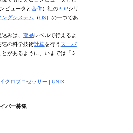
ク・コンピュータと
合併
）社の
PDP
シリ
ィングシステム
（
OS
）の一つであ
組込みは、
部品
レベルで行えるよ
高速の科学技術
計算
を行う
スーパ
ことがあるように、いまでは「ミ
イクロプロセッサー
|
UNIX
ライバー募集