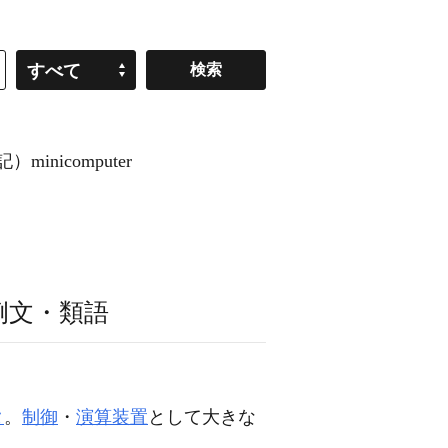
すべて
minicomputer
例文・類語
タ
。
制御
・
演算装置
として大きな