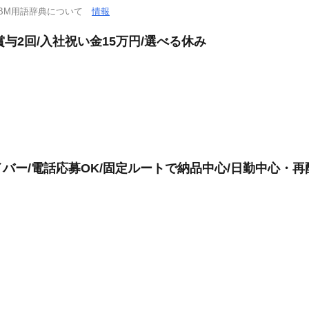
DBM用語辞典について
情報
賞与2回/入社祝い金15万円/選べる休み
ー/電話応募OK/固定ルートで納品中心/日勤中心・再配