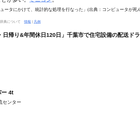
ピュータにかけて、統計的な処理を行なった」(出典：コンピュータが死んだ
大辞典について
情報
|
凡例
・日帰り&年間休日120日」千葉市で住宅設備の配送ド
 4t
流センター