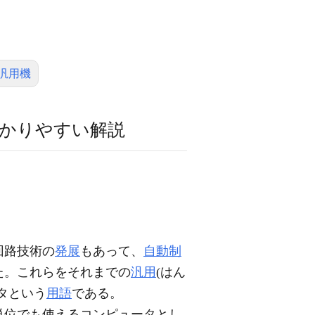
汎用機
かりやすい解説
回路技術の
発展
もあって、
自動制
た。これらをそれまでの
汎用
(はん
タという
用語
である。
単位でも使えるコンピュータとし