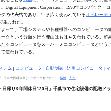
tal Equipment Corporation。1998年コンパッ
ータの代表格であり、いま広く使われている
オペレーテ
で生まれた。
によって、工場システムや各種機器へのコンピュータの
ュータという分類を行う理由はもはや失われている。超
あたるコンピュータをスーパーミニコンピュータという
して使われている。
ステム
|
コンピュータ
|
自動制御
|
汎用コンピュータ
|
マ
日本大百科全書(ニッポニカ)について
情報
|
凡例
・日帰り&年間休日120日」千葉市で住宅設備の配送ド