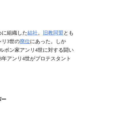
めに組織した
結社
。
旧教同盟
とも
リ3世の
廃位
にあった。しか
ルボン家アンリ4世に対する闘い
3年アンリ4世がプロテスタント
バー