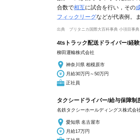
合数で
相互
に試合を行い，その
フィックリーグ
などが代表例。
出典
ブリタニカ国際大百科事典 小項目事典
4tsトラック配送ドライバー/経
柳田運輸株式会社
神奈川県 相模原市
月給30万円～50万円
正社員
タクシードライバー/給与保障制度
名鉄タクシーホールディングス株式会
愛知県 名古屋市
月給17万円