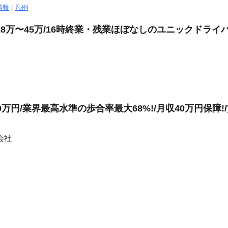
情報
|
凡例
8万〜45万/16時終業・残業ほぼなしのユニックドライ
万円/業界最高水準の歩合率最大68%!/月収40万円保障!
会社