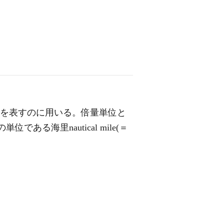
などを表すのに用いる。倍量単位と
ある海里nautical mile(＝