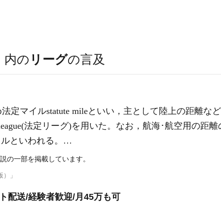
）
内の
リーグ
の言及
定マイルstatute mileといい，主として陸上の距離
ague(法定リーグ)を用いた。なお，航海･航空用の距離の単位で
マイルといわれる。…
説の一部を掲載しています。
版）」
ト配送/経験者歓迎/月45万も可