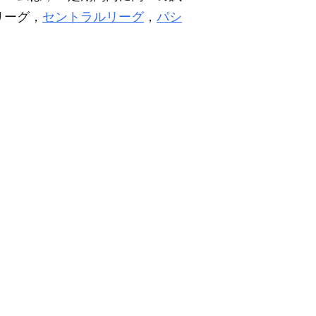
リーグ，
セントラルリーグ
，
パシ