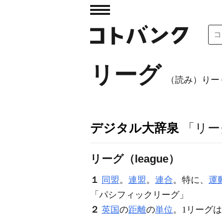
リーグ
（読み）りー
デジタル大辞泉
「リー
リーグ（league）
１
同盟
。
連盟
。
連合
。特に、
運
「パシフィック
リーグ
」
２
英国
の
距離
の
単位
。1リーグは