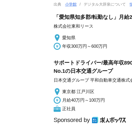
出典
小学館
デジタル大辞泉について
「愛知県知多郡/転勤なし」月給2
株式会社東和リース
愛知県
年収300万円～600万円
サポートドライバー/最高年収890
No.1の日本交通グループ
日本交通グループ 平和自動車交通株式
東京都 江戸川区
月給40万円～100万円
正社員
Sponsored by