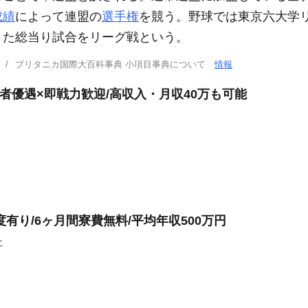
成績
によって連盟の
選手権
を競う。野球では東京六大学
また総当り試合をリーグ戦という。
ブリタニカ国際大百科事典 小項目事典について
情報
験者優遇×即戦力歓迎/高収入・月収40万も可能
有り/6ヶ月間寮費無料/平均年収500万円
社