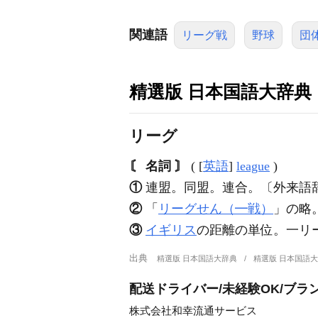
関連語
リーグ戦
野球
団
精選版 日本国語大辞典
リーグ
〘 名詞 〙
( [
英語
]
league
)
①
連盟。同盟。連合。〔外来語辞
②
「
リーグせん（━戦）
」の略
③
イギリス
の距離の単位。一リ
出典
精選版 日本国語大辞典
精選版 日本国語
配送ドライバー/未経験OK/ブラ
株式会社和幸流通サービス