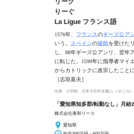
リーグ
りーぐ
La Ligue
フランス語
1576年、
フランス
の
ギーズ公ア
いう。
スペイン
の
援助
を受けた
し、88年ギーズ公アンリ、翌年
に転じた。1590年に指導者マ
からカトリックに改宗したこと
［志垣嘉夫］
出典
小学館 日本大百科全書(ニッポニカ)
「愛知県知多郡/転勤なし」月給2
株式会社東和リース
愛知県
年収300万円～600万円