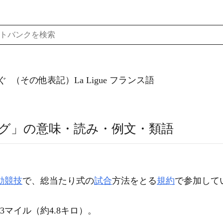
ぐ
（その他表記）La Ligue
フランス語
グ」の意味・読み・例文・類語
動競技
で、総当たり式の
試合
方法をとる
規約
で参加して
3マイル（約4.8キロ）。