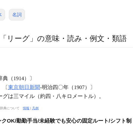
体
名詞
「リーグ」の意味・読み・例文・類語
典（1914）〕
。〔
東京朝日新聞
‐明治四〇年（1907）〕
ーグは三マイル（約四・八キロメートル）。
大辞典について
情報
|
凡例
ンクOK/勤勤手当/未経験でも安心の固定ルート/シフト制