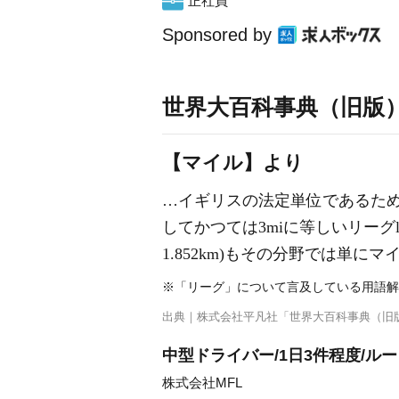
正社員
Sponsored by
世界大百科事典（旧版
【マイル】より
…イギリスの法定単位であるため法
してかつては3miに等しいリーグle
1.852km)もその分野では単に
※「リーグ」について言及している用語解
出典｜
株式会社平凡社「世界大百科事典（旧
中型ドライバー/1日3件程度/ルー
株式会社MFL