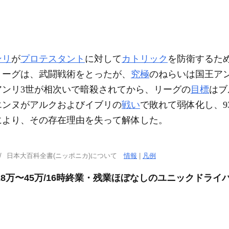
ンリ
が
プロテスタント
に対して
カトリック
を防衛するた
リーグは、武闘戦術をとったが、
究極
のねらいは国王アン
アンリ3世が相次いで暗殺されてから、リーグの
目標
はブ
イエンヌがアルクおよびイブリの
戦い
で敗れて弱体化し、9
により、その存在理由を失って解体した。
日本大百科全書(ニッポニカ)について
情報
|
凡例
8万〜45万/16時終業・残業ほぼなしのユニックドライ