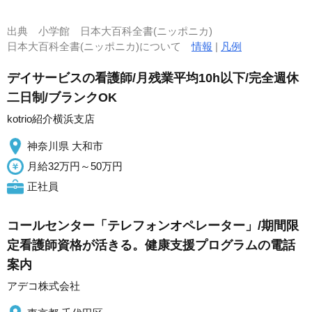
出典
小学館 日本大百科全書(ニッポニカ)
日本大百科全書(ニッポニカ)について
情報
|
凡例
デイサービスの看護師/月残業平均10h以下/完全週休
二日制/ブランクOK
kotrio紹介横浜支店
神奈川県 大和市
月給32万円～50万円
正社員
コールセンター「テレフォンオペレーター」/期間限
定看護師資格が活きる。健康支援プログラムの電話
案内
アデコ株式会社