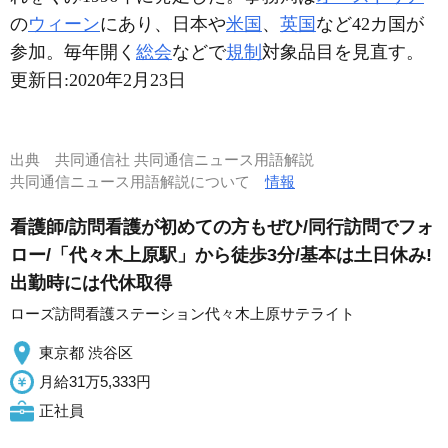
の
ウィーン
にあり、日本や
米国
、
英国
など42カ国が
参加。毎年開く
総会
などで
規制
対象品目を見直す。
更新日:
2020年2月23日
出典
共同通信社 共同通信ニュース用語解説
共同通信ニュース用語解説について
情報
看護師/訪問看護が初めての方もぜひ/同行訪問でフォ
ロー/「代々木上原駅」から徒歩3分/基本は土日休み!
出勤時には代休取得
ローズ訪問看護ステーション代々木上原サテライト
東京都 渋谷区
月給31万5,333円
正社員