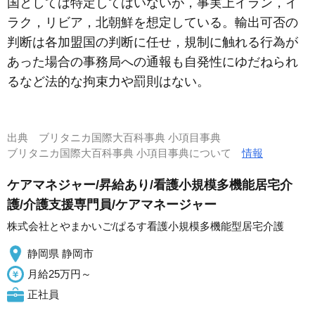
国としては特定してはいないが，事実上イラン，イ
ラク，リビア，北朝鮮を想定している。輸出可否の
判断は各加盟国の判断に任せ，規制に触れる行為が
あった場合の事務局への通報も自発性にゆだねられ
るなど法的な拘束力や罰則はない。
出典
ブリタニカ国際大百科事典 小項目事典
ブリタニカ国際大百科事典 小項目事典について
情報
ケアマネジャー/昇給あり/看護小規模多機能居宅介
護/介護支援専門員/ケアマネージャー
株式会社とやまかいご/ぱるす看護小規模多機能型居宅介護
静岡県 静岡市
月給25万円～
正社員