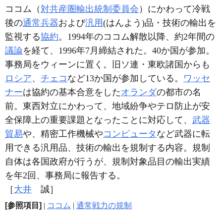
ココム（
対共産圏輸出統制委員会
）にかわって冷戦
後の
通常兵器
および
汎用
(はんよう)品・技術の輸出を
監視する
協約
。1994年のココム解散以降、約2年間の
議論
を経て、1996年7月締結された。40か国が参加。
事務局をウィーンに置く。旧ソ連・東欧諸国からも
ロシア
、
チェコ
など13か国が参加している。
ワッセ
ナー
は協約の基本合意をした
オランダ
の都市の名
前。東西対立にかわって、地域紛争やテロ防止が安
全保障上の重要課題となったことに対応して、
武器
貿易
や、精密工作機械や
コンピュータ
など武器に転
用できる汎用品、技術の輸出を規制する内容。規制
自体は各国政府が行うが、規制対象品目の輸出実績
を年2回、事務局に報告する。
［
大井
誠］
[参照項目]
|
ココム
|
通常戦力の規制