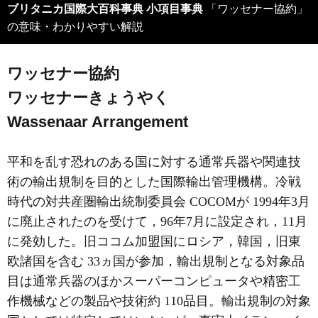
ブリタニカ国際大百科事典 小項目事典
「ワッセナー協約」
の意味・わかりやすい解説
ワッセナー協約
ワッセナーきょうやく
Wassenaar Arrangement
平和を乱す恐れのある国に対する通常兵器や関連技
術の輸出規制を目的とした国際輸出管理機構。冷戦
時代の対共産圏輸出統制委員会 COCOMが 1994年3月
に廃止されたのを受けて，96年7月に設定され，11月
に発効した。旧ココム加盟国にロシア，韓国，旧東
欧諸国を含む 33ヵ国が参加，輸出規制となる対象品
目は通常兵器のほかスーパーコンピュータや精密工
作機械などの製品や技術約 110品目。輸出規制の対象