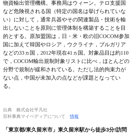
物資輸出管理機構。事務局はウィーン。テロ支援国
など危険視される国（特定の国名は挙げられていな
い）に対して，通常兵器やその関連製品・技術を輸
出しないことを原則に管理体制を構築することを目
的とする。原加盟国は，日・米・欧の旧COCOM参加
国に加えて韓国やロシア，ウクライナ，ブルガリア
などの33ヵ国，2012年現在41ヵ国。対象品目は約110
で，COCOM輸出規制対象リストに比べ，ほとんどの
分野で規制が緩和されている。ただし法的拘束力が
ない点，中国が未加入の点などが課題となってい
る。
出典
株式会社平凡社
百科事典マイペディアについて
情報
「東京都/東久留米市」東久留米駅から徒歩3分!訪問