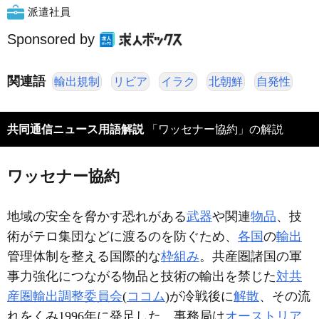
派遣社員
Sponsored by
関連語
輸出規制
リビア
イラク
北朝鮮
自発性
共同通信ニュース用語解説
「ワッセナー協約」の解説
ワッセナー協約
地域の安全を脅かす恐れがある
武器
や関連
物品
、技
術がテロ集団などに渡るのを防ぐため、
各国
の
輸出
管理体制を整える国際的な
枠組み
。共産圏諸国の軍
事力強化につながる物品と技術の輸出を禁じた
対共
産圏輸出調整委員会
(
ココム
)が冷戦後に
解散
、その流
れをくみ1996年に発足した。事務局は
オーストリア