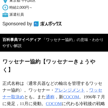
東京都 千代田区
時給2,000円～
派遣社員
Sponsored by
百科事典マイペディア
「ワッセナー協約」の意味・わかり
やすい解説
ワッセナー協約【ワッセナーきょうや
く】
正式名称は〈通常兵器などの輸出を管理するワッセ
ナー協約〉。ワッセナー・
アレンジメント
，
ワッセ
ナー取決め
とも。また
通称
，新
COCOM
。1996年７月
に発足，11月に発動。
COCOM
に代わる冷戦後の戦略