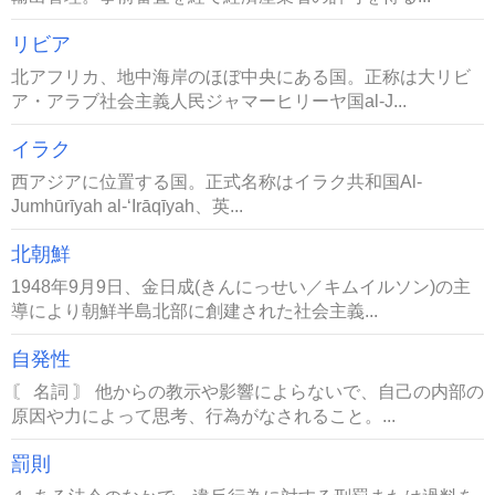
リビア
北アフリカ、地中海岸のほぼ中央にある国。正称は大リビ
ア・アラブ社会主義人民ジャマーヒリーヤ国al-J...
イラク
西アジアに位置する国。正式名称はイラク共和国Al-
Jumhūrīyah al-‘Irāqīyah、英...
北朝鮮
1948年9月9日、金日成(きんにっせい／キムイルソン)の主
導により朝鮮半島北部に創建された社会主義...
自発性
〘 名詞 〙 他からの教示や影響によらないで、自己の内部の
原因や力によって思考、行為がなされること。...
罰則