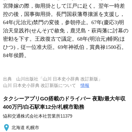
宮降嫁の際，御用掛として江戸に赴く。翌年一時差
控の後，国事御用掛。長門国萩藩尊攘派を支援し，
64年(元治元)禁門の変後，参朝停止。67年(慶応3)明
治天皇践祚(せんそ)で赦免，鹿児島・萩両藩に討幕の
密勅を下す。王政復古で議定。68年(明治元)輔弼(ほ
ひつ)，従一位准大臣。69年神祇伯，賞典禄1500石。
84年侯爵。
出典
山川出版社「山川 日本史小辞典 改訂新版」
山川 日本史小辞典 改訂新版について
情報
タクシーアプリGO搭載のドライバー 夜勤/最大年収
400万円/白石駅車12分/札幌市勤務
恊和交通株式会社本社営業所11379
北海道 札幌市