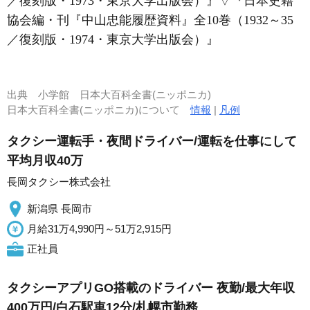
／復刻版・1973・東京大学出版会）』
▽
『日本史籍
協会編・刊『中山忠能履歴資料』全10巻（1932～35
／復刻版・1974・東京大学出版会）』
出典
小学館 日本大百科全書(ニッポニカ)
日本大百科全書(ニッポニカ)について
情報
|
凡例
タクシー運転手・夜間ドライバー/運転を仕事にして
平均月収40万
長岡タクシー株式会社
新潟県 長岡市
月給31万4,990円～51万2,915円
正社員
タクシーアプリGO搭載のドライバー 夜勤/最大年収
400万円/白石駅車12分/札幌市勤務