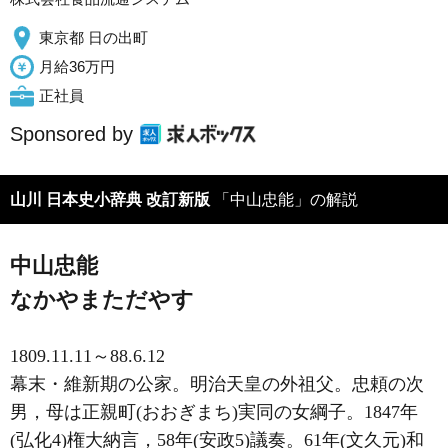
東京都 日の出町
月給36万円
正社員
Sponsored by
山川 日本史小辞典 改訂新版
「中山忠能」の解説
中山忠能
なかやまただやす
1809.11.11～88.6.12
幕末・維新期の公家。明治天皇の外祖父。忠頼の次
男，母は正親町(おおぎまち)実同の女綱子。1847年
(弘化4)権大納言，58年(安政5)議奏。61年(文久元)和