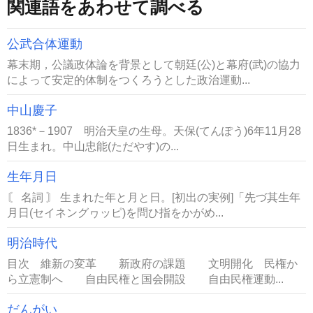
関連語をあわせて調べる
公武合体運動
幕末期，公議政体論を背景として朝廷(公)と幕府(武)の協力
によって安定的体制をつくろうとした政治運動...
中山慶子
1836*－1907 明治天皇の生母。天保(てんぽう)6年11月28
日生まれ。中山忠能(ただやす)の...
生年月日
〘 名詞 〙 生まれた年と月と日。[初出の実例]「先づ其生年
月日(セイネングヮッピ)を問ひ指をかがめ...
明治時代
目次 維新の変革 新政府の課題 文明開化 民権か
ら立憲制へ 自由民権と国会開設 自由民権運動...
だんがい