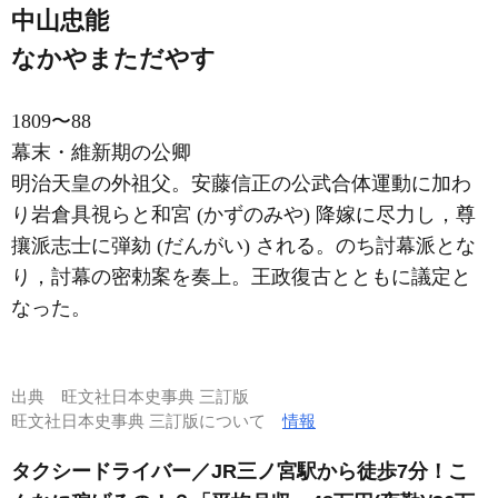
中山忠能
なかやまただやす
1809〜88
幕末・維新期の公卿
明治天皇の外祖父。安藤信正の公武合体運動に加わ
り岩倉具視らと和宮 (かずのみや) 降嫁に尽力し，尊
攘派志士に弾劾 (だんがい) される。のち討幕派とな
り，討幕の密勅案を奏上。王政復古とともに議定と
なった。
出典
旺文社日本史事典 三訂版
旺文社日本史事典 三訂版について
情報
タクシードライバー／JR三ノ宮駅から徒歩7分！こ