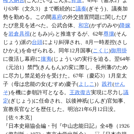
権大納言
(ごんだいなごん)に
昇進
。49年（嘉永2）よ
り63年（文久3）まで断続的に
議奏
(ぎそう)、議奏加
勢を勤める。この間
幕府
の外交措置問題に関したび
たび意見を述べた。公武合体、
和宮
(かずのみや)
降嫁
を
岩倉具視
(ともみ)らと推進するが、62年
尊攘
(そん
じょう)派の
台頭
により糾弾され、8月一時差控(さし
ひかえ)を命ぜられる。同年12月国事(
こくじ
)
御用掛
に復活し幕府に
攘夷
(じょうい)の実行を迫る。翌64年
（元治1）禁門(きんもん)の変に際し、長州藩のため
に尽力し禁足処分を受けた。67年（慶応3）1月皇太
子（母は忠能の女(むすめ)慶子(
よしこ
)）
践祚
(
せん
そ
)を機に参朝許可となる。
王政復古
実現に尽力し
議
定
(ぎじょう)に任命され、以後神祇(じんぎ)官知事、
宣教長官などを歴任した。明治21年6月12日没。
［佐々木克］
『日本史籍協会編・刊『中山忠能日記』全4巻（1926