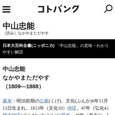
中山忠能
（読み）なかやまただやす
日本大百科全書(ニッポニカ)
「中山忠能」の意味・わかり
やすい解説
中山忠能
なかやまただやす
（1809―1888）
幕末
・明治前期の
公家
(くげ)。文化(ぶんか)6年11月
11日生まれ。1813年（文化10）
侍従
。47年（弘化4）