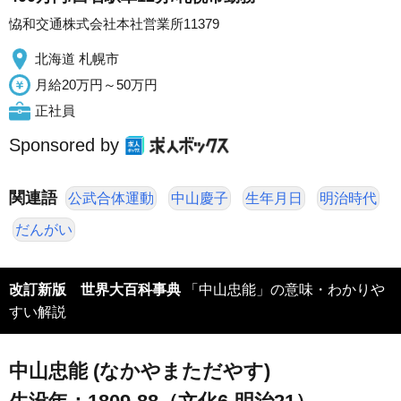
恊和交通株式会社本社営業所11379
北海道 札幌市
月給20万円～50万円
正社員
Sponsored by
関連語
公武合体運動
中山慶子
生年月日
明治時代
だんがい
改訂新版 世界大百科事典
「中山忠能」の意味・わかりや
すい解説
中山忠能 (なかやまただやす)