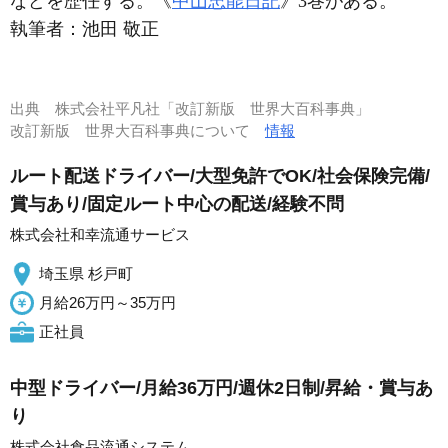
などを歴任する。《
中山忠能日記
》3巻がある。
執筆者：
池田 敬正
出典
株式会社平凡社「改訂新版 世界大百科事典」
改訂新版 世界大百科事典について
情報
ルート配送ドライバー/大型免許でOK/社会保険完備/
賞与あり/固定ルート中心の配送/経験不問
株式会社和幸流通サービス
埼玉県 杉戸町
月給26万円～35万円
正社員
中型ドライバー/月給36万円/週休2日制/昇給・賞与あ
り
株式会社食品流通システム