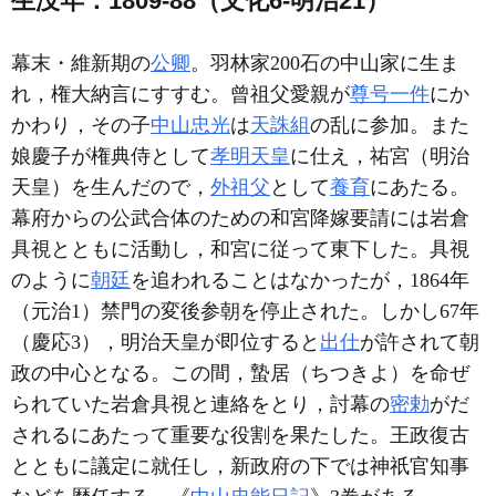
生没年：1809-88（文化6-明治21）
幕末・維新期の
公卿
。羽林家200石の中山家に生ま
れ，権大納言にすすむ。曾祖父愛親が
尊号一件
にか
かわり，その子
中山忠光
は
天誅組
の乱に参加。また
娘慶子が権典侍として
孝明天皇
に仕え，祐宮（明治
天皇）を生んだので，
外祖父
として
養育
にあたる。
幕府からの公武合体のための和宮降嫁要請には岩倉
具視とともに活動し，和宮に従って東下した。具視
のように
朝廷
を追われることはなかったが，1864年
（元治1）禁門の変後参朝を停止された。しかし67年
（慶応3），明治天皇が即位すると
出仕
が許されて朝
政の中心となる。この間，蟄居（ちつきよ）を命ぜ
られていた岩倉具視と連絡をとり，討幕の
密勅
がだ
されるにあたって重要な役割を果たした。王政復古
とともに議定に就任し，新政府の下では神祇官知事