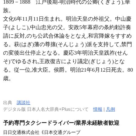
1809－1888
江戸後期-明治時代の公卿(くぎょう),華
族。
文化6年11月11日生まれ。明治天皇の外祖父。中山慶
子(よしこ),中山忠光の父。安政5年幕府の条約勅許奏
請に反対,のち公武合体論をとなえ,和宮降嫁をすすめ
る。萩(はぎ)藩の尊攘(そんじょう)派を支持して,禁門
の変後出仕停止となる。慶応3年明治天皇践祚(せん
そ)でゆるされ,王政復古により議定(ぎじょう)とな
る。従一位,准大臣。侯爵。明治21年6月12日死去。80
歳。
出典
講談社
デジタル版 日本人名大辞典+Plusについて
情報
|
凡例
予約専門タクシードライバー/業界未経験者歓迎
日日交通株式会社｟日本交通グループ