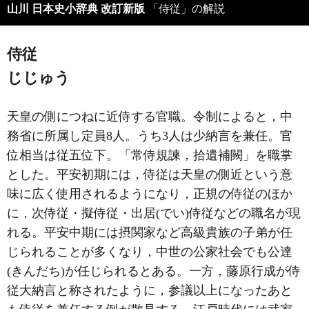
山川 日本史小辞典 改訂新版
「侍従」の解説
侍従
じじゅう
天皇の側につねに近侍する官職。令制によると，中
務省に所属し定員8人。うち3人は少納言を兼任。官
位相当は従五位下。「常侍規諫，拾遺補闕」を職掌
とした。平安初期には，侍従は天皇の側近という意
味に広く使用されるようになり，正規の侍従のほか
に，次侍従・擬侍従・出居(でい)侍従などの職名が現
れる。平安中期には摂関家など高級貴族の子弟が任
じられることが多くなり，中世の公家社会でも公達
(きんだち)が任じられるとある。一方，藤原行成が侍
従大納言と称されたように，参議以上になったあと