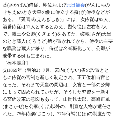
番(さかばん)侍従、即位および
元日節会
(がんにちの
せちえ)のとき天皇の側に侍立する擬(ぎ)侍従などが
ある。『延喜式(えんぎしき)』には、次侍従は92人、
酒番侍従は12人とするとみえ、擬侍従は左右各2人
で、親王や公卿(くぎょう)をあてた。嵯峨(さが)天皇
のとき蔵人(くろうど)所が置かれてから、侍従の主要
な職務は蔵人に移り、侍従は名誉職化して、公卿が
兼帯する例も生まれた。
［橋本義彦］
(2)1869年（明治2）7月、宮内(くない)省の設置とと
もに侍従の官制も新しく制定され、正五位相当官と
なった。それまで天皇の周辺は、女官と一部の公卿
によって固められていたが、そうした弊習を一新す
る宮廷改革の意図もあって、山岡鉄太郎、高崎正風
(まさかぜ)ら公家(くげ)以外の、剛直な人物が選任さ
れた。75年侍講(じこう)、77年侍補(じほ)の制度がで