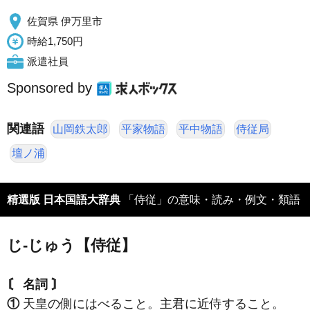
佐賀県 伊万里市
時給1,750円
派遣社員
Sponsored by
関連語
山岡鉄太郎
平家物語
平中物語
侍従局
壇ノ浦
精選版 日本国語大辞典
「侍従」の意味・読み・例文・類語
じ‐じゅう【侍従】
〘 名詞 〙
①
天皇の側にはべること。主君に近侍すること。