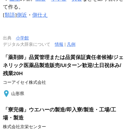
て作る。
[
類語
]
側近
・
側仕え
出典
小学館
デジタル大辞泉について
情報
|
凡例
「薬剤師」品質管理または品質保証責任者候補/ジェ
ネリック医薬品製造販売/UIターン歓迎/土日祝休み/
残業20H
コーアイセイ株式会社
山形県
「寮完備」ウエハーの製造/即入寮/製造・工場/工
場・製造
株式会社京栄センター