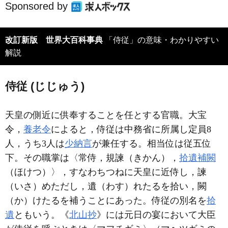
Sponsored by
改訂新版 世界大百科事典
「侍従」の意味・わかりやすい
解説
侍従 (じじゅう)
天皇の側近に供奉することを任とする官職。大宝
令，
養老令
によると，侍従は中務省に所属し定員8
人，うち3人は
少納言
が兼任する。相当位は従五位
下。その職掌は〈常侍，規諫（きかん），
拾遺補闕
（ほけつ）〉，すなわちつねに天皇に近侍し，諫
（いさ）めただし，遺（わす）れたるを拾い，闕
（か）けたるを補うことにあった。侍従の別名を
拾
遺
ともいう。《
北山抄
》には元日の宴において大臣