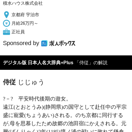
積水ハウス株式会社
京都府 宇治市
月給26万円～
正社員
Sponsored by
デジタル版 日本人名大辞典+Plus
「侍従」の解説
侍従
じじゅう
?－?
平安時代後期の遊女。
遠江(とおとうみ)(静岡県)の国守として赴任中の平宗
盛に寵愛(ちょうあい)される。のち京都に同行する
が,母を思慕したため故郷の池田宿にかえされる。元
暦(げんりゃく)2年(1185)壇ノ浦の戦いに敗れて鎌倉