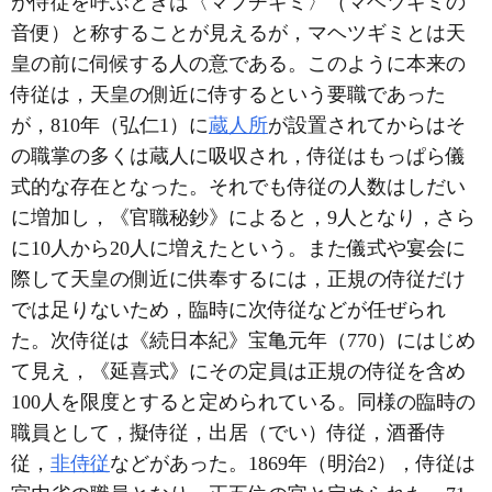
が侍従を呼ぶときは〈マフチギミ〉（マヘツギミの
音便）と称することが見えるが，マヘツギミとは天
皇の前に伺候する人の意である。このように本来の
侍従は，天皇の側近に侍するという要職であった
が，810年（弘仁1）に
蔵人所
が設置されてからはそ
の職掌の多くは蔵人に吸収され，侍従はもっぱら儀
式的な存在となった。それでも侍従の人数はしだい
に増加し，《官職秘鈔》によると，9人となり，さら
に10人から20人に増えたという。また儀式や宴会に
際して天皇の側近に供奉するには，正規の侍従だけ
では足りないため，臨時に次侍従などが任ぜられ
た。次侍従は《続日本紀》宝亀元年（770）にはじめ
て見え，《延喜式》にその定員は正規の侍従を含め
100人を限度とすると定められている。同様の臨時の
職員として，擬侍従，出居（でい）侍従，酒番侍
従，
非侍従
などがあった。1869年（明治2），侍従は