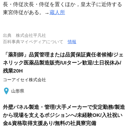
長・侍従次長・侍従を置くほか，皇太子に近侍する
東宮侍従がある。→
蔵人所
出典
株式会社平凡社
百科事典マイペディアについて
情報
「薬剤師」品質管理または品質保証責任者候補/ジェ
ネリック医薬品製造販売/UIターン歓迎/土日祝休み/
残業20H
コーアイセイ株式会社
山形県
外壁パネル製造・管理/大手メーカーで安定勤務/製造
から現場を支えるポジションへ/未経験OK/入社祝い
金&資格取得支援あり/無料の社員寮完備