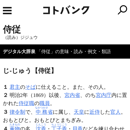
侍従
（読み）ジジュウ
デジタル大辞泉
「侍従」の意味・読み・例文・類語
じ‐じゅう【侍従】
１
君主
の
そば
に仕えること。また、その人。
２
明治2年（1869）以後、
宮内省
、のち
宮内庁
内に置
かれた
侍従職
の
職員
。
なかつかさ
３
律令制
で、
中務
省
に属し、
天皇
に
近侍
した
官人
。
おもとびと。おもとびとまちぎみ。
たきもの
じんこう
ちょうじこう
４
薫物
の名。
沈香
・
丁子香
・
貝香
などを練り合わせ