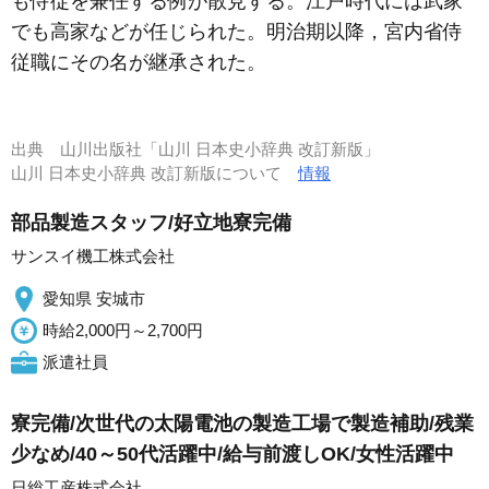
も侍従を兼任する例が散見する。江戸時代には武家
でも高家などが任じられた。明治期以降，宮内省侍
従職にその名が継承された。
出典
山川出版社「山川 日本史小辞典 改訂新版」
山川 日本史小辞典 改訂新版について
情報
部品製造スタッフ/好立地寮完備
サンスイ機工株式会社
愛知県 安城市
時給2,000円～2,700円
派遣社員
寮完備/次世代の太陽電池の製造工場で製造補助/残業
少なめ/40～50代活躍中/給与前渡しOK/女性活躍中
日総工産株式会社