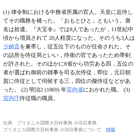
(1) 律令制における中務省所属の官人。天皇に近侍し
てその職務を補った。「おもとひと」ともいう。唐
名は拾遺。『大宝令』では8人であったが，11世紀中
頃から増員されて 20人程度になった。そのうち3人は
少納言
を兼帯し，従五位下のものが任命された。そ
の詰所を侍従局といい，侍衛の官であったため帯剣
が許された。そのほかに8省から功労ある四，五位の
者が選ばれ御前の雑事を司る次侍従，即位，元日朝
賀に侍従として伺候する三，四位の擬侍従などがあ
った。 (2) 明治2 (1869) 年
宮内省
におかれた職。 (3)
宮内庁
侍従職の職員。
出典
ブリタニカ国際大百科事典 小項目事典
ブリタニカ国際大百科事典 小項目事典について
情報