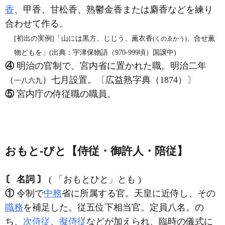
香
、甲香、甘松香、熟鬱金香または麝香などを練り
合わせて作る。
[初出の実例]「山には黒方、じじう、薫衣香
、合せ薫
(くのゑかう)
物どもを」(出典：宇津保物語（970‐999頃）国譲中)
④
明治の官制で、宮内省に置かれた職。明治二年
（
）七月設置。〔広益熟字典（1874）〕
一八六九
⑤
宮内庁の侍従職の職員。
おもと‐びと【侍従・御許人・陪従】
〘 名詞 〙
( 「おもとひと」とも )
①
令制で
中務
省に所属する官。天皇に近侍し、その
職務
を補足した。従五位下相当官。定員八名。の
ち、
次侍従
、
擬侍従
などが加えられ、臨時の儀式に