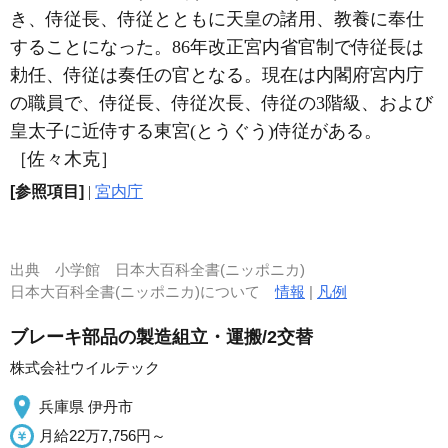
き、侍従長、侍従とともに天皇の諸用、教養に奉仕
することになった。86年改正宮内省官制で侍従長は
勅任、侍従は奏任の官となる。現在は内閣府宮内庁
の職員で、侍従長、侍従次長、侍従の3階級、および
皇太子に近侍する東宮(とうぐう)侍従がある。
［佐々木克］
[参照項目]
|
宮内庁
出典
小学館 日本大百科全書(ニッポニカ)
日本大百科全書(ニッポニカ)について
情報
|
凡例
ブレーキ部品の製造組立・運搬/2交替
株式会社ウイルテック
兵庫県 伊丹市
月給22万7,756円～