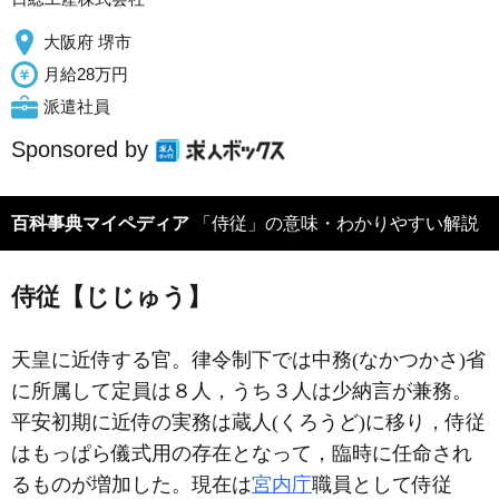
大阪府 堺市
月給28万円
派遣社員
Sponsored by
百科事典マイペディア
「侍従」の意味・わかりやすい解説
侍従【じじゅう】
天皇に近侍する官。律令制下では中務(なかつかさ)省
に所属して定員は８人，うち３人は少納言が兼務。
平安初期に近侍の実務は蔵人(くろうど)に移り，侍従
はもっぱら儀式用の存在となって，臨時に任命され
るものが増加した。現在は
宮内庁
職員として侍従