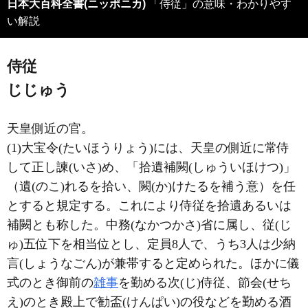
日本大百科全書(ニッポニカ)
「侍従」の意味・わかりやす
い解説
侍従
じじゅう
天皇側近の官。
(1)大宝令(たいほうりょう)には、天皇の側近に常侍
して正し諫(いさ)め、「拾遺補闕(しゅういほけつ)」
（遺(のこ)れるを拾い、闕(か)けたるを補う意）を任
とすると規定する。これにより侍従を拾遺あるいは
補闕とも称した。中務(なかつかさ)省に属し、従(じ
ゅ)五位下を相当位とし、定員8人で、うち3人は少納
言(しょうなごん)が兼帯すると定められた。ほかに儀
式のとき御前の
雑事
を勤める次(じ)侍従、節会(せち
え)のとき殿上で勧盃(けんぱい)の役などを勤める酒