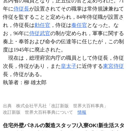
宮内省の職員となり，正五位の官と定められた。71
年に
侍従長
が設置されてその職掌は常侍規諫兼ねて
侍従を監することと定められ，84年侍従職が設置さ
れ，侍従長は
勅任官
，侍従は
奏任官
となった。な
お，96年に
侍従武官
の制が定められ，軍事に関する
奏上・奉答および命令の伝達等に任じたが，この制
度は1945年に廃止された。
現在は，総理府宮内庁の職員として侍従長，侍従
次長，侍従があり，また
皇太子
に近侍する
東宮侍従
長，侍従がある。
執筆者：
柳 雄太郎
出典
株式会社平凡社「改訂新版 世界大百科事典」
改訂新版 世界大百科事典について
情報
住宅外壁パネルの製造スタッフ/入寮OK!新生活スタ