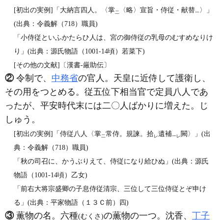
[初出の実例]「大納言四人。〈掌
〈略〉宣旨・侍従・献替
〉」
二
一
(出典：令義解（718）職員)
「小侍従といふかたらひ人は、宮の御侍従の乳母のむすめなりけ
り」(出典：源氏物語（1001‐14頃）若菜下)
[その他の文献]〔漢書‐厳助伝〕
②
令制で、
中務省
の官人。天皇に近侍して護衛し、
その用をつとめる。従五位下相当官で定員八人であ
ったが、平安時代末には二〇人ばかりに増えた。じ
しゅう。
[初出の実例]「侍従八人〈掌
常侍。規諫。拾
遺補
闕〉」(出
二
レ
一レ
典：令義解（718）職員)
「秋の司召に、かうぶりえて、侍従になり給ひぬ」(出典：源氏
物語（1001‐14頃）乙女)
「前右大将宗盛卿の子息侍従清宗、三位して三位侍従とぞ申け
る」(出典：平家物語（１３Ｃ前）四)
③
薫物の名。六種
の薫物の一つ。沈香、
丁子
(むくさ)