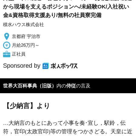
から現場を支えるポジションへ/未経験OK/入社祝い
金&資格取得支援あり/無料の社員寮完備
積水ハウス株式会社
京都府 宇治市
月給26万円～
正社員
Sponsored by
世界大百科事典（旧版）
内の
侍従
の言及
【少納言】より
…大納言のもとにあって小事を奏･宣し，駅鈴，伝
符，官印(太政官印)等の管理をつかさどる。天皇に近