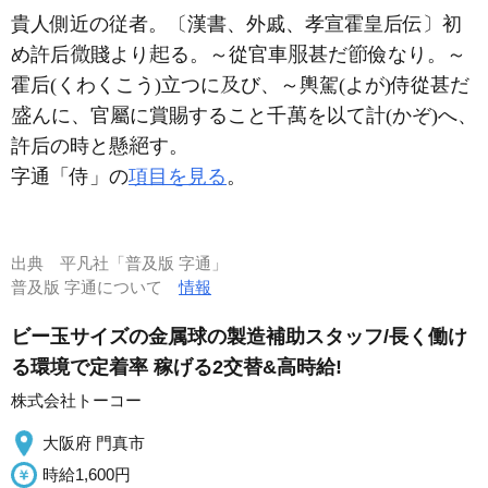
貴人側近の従者。〔漢書、外戚、孝宣霍皇后伝〕初
め許后
賤より
る。～從官車
甚だ
儉なり。～
霍后(くわくこう)立つに
び、～輿駕(よが)侍從甚だ
んに、官屬に賞賜すること千
を以て計(かぞ)へ、
許后の時と懸
す。
字通「侍」の
項目を見る
。
出典
平凡社「普及版 字通」
普及版 字通について
情報
ビー玉サイズの金属球の製造補助スタッフ/長く働け
る環境で定着率 稼げる2交替&高時給!
株式会社トーコー
大阪府 門真市
時給1,600円