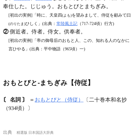
奉仕した。じじゅう。おもとびとまちぎみ。
[初出の実例]「時に、天皇四
を望みまして、侍従を顧みて曰
(よも)
ひしく」(出典：
常陸風土記
（717‐724頃）行方)
(のりたま)
②
側近者。侍者。侍女。供奉者。
[初出の実例]「帝の御母后のおもと人、この、知れる人のなかに
言ひやる」(出典：平中物語（965頃）一)
おもとびと‐まちぎみ【侍従】
〘 名詞 〙
＝
おもとびと（侍従）
〔二十巻本和名抄
（934頃）〕
出典
精選版 日本国語大辞典