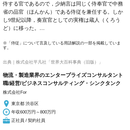
侍する官であるので，少納言は同じく侍奉官で中務
省の品官（ほんかん）である
侍従
を兼任する。しか
し9世紀以降，奏宣官としての実権は蔵人（くろう
ど）に移った。…
※「侍従」について言及している用語解説の一部を掲載していま
す。
出典｜
株式会社平凡社「世界大百科事典（旧版）」
物流・製造業界のエンタープライズコンサルタント
職/経営/ビジネスコンサルティング・シンクタンク
株式会社For
東京都 渋谷区
年収600万円～800万円
正社員 / 契約社員