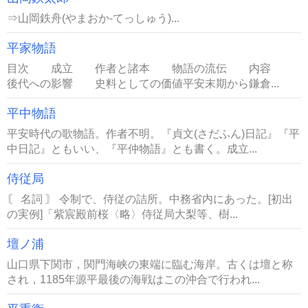
⇒山岡鉄舟(やまおか-てっしゅう)...
平家物語
目次 成立 作者と諸本 物語の流伝 内容
後代への影響 史料としての価値平安末期から鎌倉...
平中物語
平安時代の歌物語。作者不明。『貞文(さだふん)日記』『平
中日記』ともいい、『平仲物語』とも書く。成立...
侍従局
〘 名詞 〙 令制で、侍従の詰所。中務省内にあった。[初出
の実例]「紫宸殿前桜〈略〉侍従局大梨等、樹...
壇ノ浦
山口県下関市，関門海峡の東端に臨む海岸。古くは壇と称
され，1185年源平最後の海戦はこの沖合で行われ...