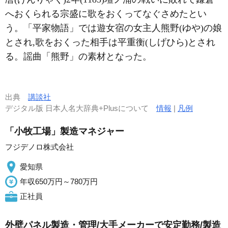
へおくられる宗盛に歌をおくってなぐさめたとい
う。「平家物語」では遊女宿の女主人熊野(ゆや)の娘
とされ,歌をおくった相手は平重衡(しげひら)とされ
る。謡曲「熊野」の素材となった。
出典
講談社
デジタル版 日本人名大辞典+Plusについて
情報
|
凡例
「小牧工場」製造マネジャー
フジデノロ株式会社
愛知県
年収650万円～780万円
正社員
外壁パネル製造・管理/大手メーカーで安定勤務/製造