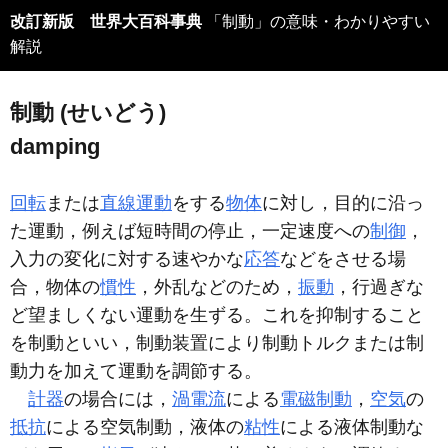
改訂新版 世界大百科事典
「制動」の意味・わかりやすい
解説
制動 (せいどう)
damping
回転
または
直線運動
をする
物体
に対し，目的に沿っ
た運動，例えば短時間の停止，一定速度への
制御
，
入力の変化に対する速やかな
応答
などをさせる場
合，物体の
慣性
，外乱などのため，
振動
，行過ぎな
ど望ましくない運動を生ずる。これを抑制すること
を制動といい，制動装置により制動トルクまたは制
動力を加えて運動を調節する。
計器
の場合には，
渦電流
による
電磁制動
，
空気
の
抵抗
による空気制動，液体の
粘性
による液体制動な