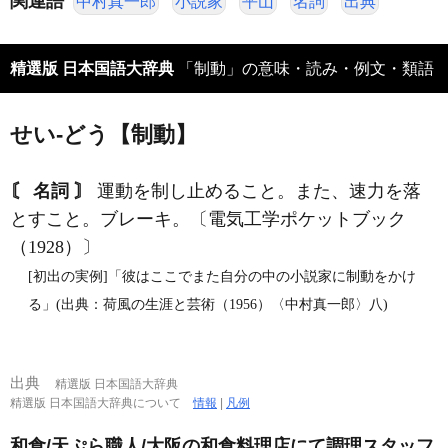
関連語
中村真一郎
小説家
平山
名詞
出典
精選版 日本国語大辞典
「制動」の意味・読み・例文・類語
せい‐どう【制動】
〘 名詞 〙
運動を制し止めること。また、速力を落
とすこと。ブレーキ。〔電気工学ポケットブック
（1928）〕
[初出の実例]「彼はここでまた自分の中の小説家に制動をかけ
る」(出典：荷風の生涯と芸術（1956）〈中村真一郎〉八)
出典
精選版 日本国語大辞典
精選版 日本国語大辞典について
情報
|
凡例
和食/天ぷら職人/大阪の和食料理店にて調理スタッフ