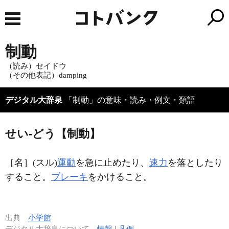
制動
（読み）セイドウ
（その他表記）damping
デジタル大辞泉
「制動」の意味・読み・例文・類語
せい‐どう【制動】
［名］
(スル)
運動
を急に止めたり、
速力
を落としたり
すること。
ブレーキ
をかけること。
出典
小学館
デジタル大辞泉について
情報
|
凡例