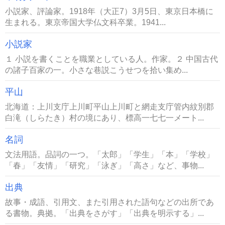
小説家、評論家。1918年（大正7）3月5日、東京日本橋に
生まれる。東京帝国大学仏文科卒業。1941...
小説家
１ 小説を書くことを職業としている人。作家。２ 中国古代
の諸子百家の一。小さな巷説こうせつを拾い集め...
平山
北海道：上川支庁上川町平山上川町と網走支庁管内紋別郡
白滝（しらたき）村の境にあり、標高一七七一メート...
名詞
文法用語。品詞の一つ。「太郎」「学生」「本」「学校」
「春」「友情」「研究」「泳ぎ」「高さ」など、事物...
出典
故事・成語、引用文、また引用された語句などの出所であ
る書物。典拠。「出典をさがす」「出典を明示する」...