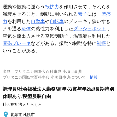
運動や振動に逆らう
抵抗力
を作用させて，それらを
減衰させること。制動に用いられる
素子
には，
摩擦
力
を利用した
自動車
や
自転車
のブレーキ，狭いすき
まを通る
流体
の粘性力を利用した
ダッシュポット
，
空気を流出入させる空気制動子，渦電流を利用した
電磁ブレーキ
などがある。振動の制動を特に
制振
と
いうことがある。
出典
ブリタニカ国際大百科事典 小項目事典
ブリタニカ国際大百科事典 小項目事典について
情報
調理員/社会福祉法人勤務/高年収/賞与年2回/長期特別
休暇あり/髪型服装自由
社会福祉法人とらくろ
北海道 札幌市