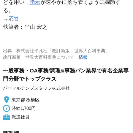
どを用い，
指示
が速やかに落ち着くように調節す
る。
→
応答
執筆者：
平山 宏之
出典
株式会社平凡社「改訂新版 世界大百科事典」
改訂新版 世界大百科事典について
情報
一般事務・OA事務/調理&事務パン業界で有名企業専
門分野でトップクラス
パーソルテンプスタッフ株式会社
東京都 板橋区
時給1,700円
派遣社員