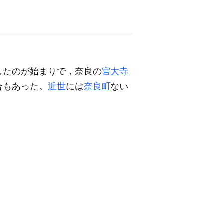
したのが始まりで，奈良の
官大寺
合もあった。
近世
には
奈良町
ない