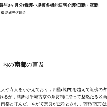
賞与3ヶ月分/看護小規模多機能居宅介護/日勤・夜勤
多機能施設懐風舎
）
内の
南都
の言及
人や寺人をかかえており，四壁(境内)を越えて近傍の
われるが，諸郷は平城古京の
条坊制
に沿って整然たる区画
南都と呼んだ。やがて奈良が正称とされ，南都(南京)