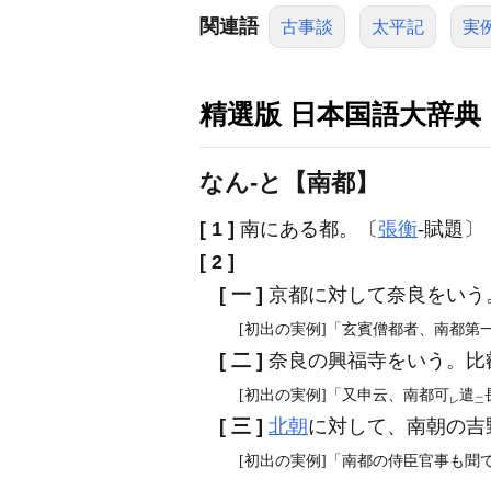
関連語
古事談
太平記
実
精選版 日本国語大辞典
なん‐と【南都】
[ 1 ]
南にある都。〔
張衡
‐賦題〕
[ 2 ]
[ 一 ]
京都に対して奈良をいう
[初出の実例]「玄賓僧都者、南都第一之
[ 二 ]
奈良の興福寺をいう。比
[初出の実例]「又申云、南都可
遣
レ
二
[ 三 ]
北朝
に対して、南朝の吉
[初出の実例]「南都の侍臣官事も聞