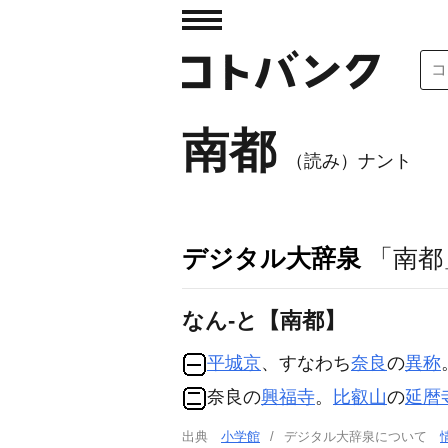
南都
（読み）ナント
デジタル大辞泉
「南都
なん‐と【南都】
平城京
、すなわち
奈良
の
異称
奈良の
興福寺
。
比叡山
の
延暦
出典
小学館
デジタル大辞泉について