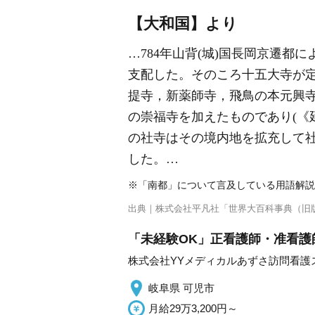
【大和国】より
…784年山背(城)国長岡京遷
支配した。そのころ十五大寺が
提寺，新薬師寺，飛鳥の本元興寺
の崇福寺を加えたものであり(《
の社寺はその境内地を拡充して
した。…
※「南都」について言及している用語解説
出典｜
株式会社平凡社「世界大百科事典（旧
「未経験OK」正看護師・准看護師
株式会社YYメディカルあずさ訪問看護
岐阜県 可児市
月給29万3,200円～