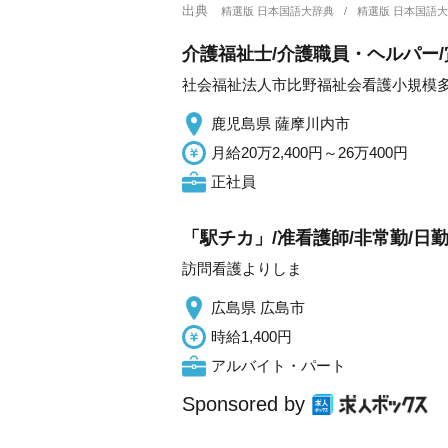
出典
精選版 日本国語大辞典
精選版 日本国語
介護福祉士/介護職員・ヘルパー/
社会福祉法人市比野福祉会看護小規模
鹿児島県 薩摩川内市
月給20万2,400円～26万400円
正社員
「駅チカ」/准看護師/非常勤/日
訪問看護よりしま
広島県 広島市
時給1,400円
アルバイト・パート
Sponsored by