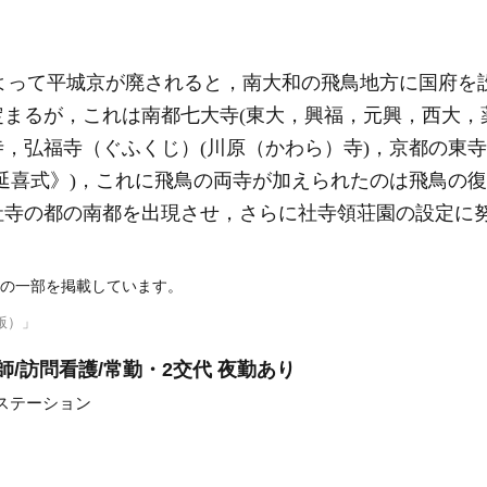
都によって平城京が廃されると，南大和の飛鳥地方に国府を
定まるが，これは
南都七大寺
(東大，興福，元興，西大，
，弘福寺（ぐふくじ）(川原（かわら）寺)，京都の東
延喜式》)，これに飛鳥の両寺が加えられたのは飛鳥の
社寺の都の南都を出現させ，さらに社寺領荘園の設定に
の一部を掲載しています。
版）」
/訪問看護/常勤・2交代 夜勤あり
ステーション