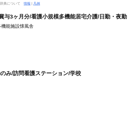
大辞典について
情報
|
凡例
賞与3ヶ月分/看護小規模多機能居宅介護/日勤・夜勤
多機能施設懐風舎
勤のみ/訪問看護ステーション/学校