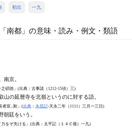
例
初出
一九
「南都」の意味・読み・例文・類語
。南京。
碩徳」(出典：古事談（1212‐15頃）三)
叡山の延暦寺を北嶺というのに対する語。
長者宣
歟」(
出典
：
永昌記
‐天永二年（1111）三月一三日)
一
野朝廷をいう。
て力をぞ失ける」(出典：太平記（１４Ｃ後）一九)