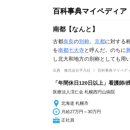
百科事典マイペディア
南都【なんと】
古都
奈良
の
別称
。
京都
に対する
を
南都七大寺
と呼んだ。のちに
し北大和地方の別称としても用
出典
株式会社平凡社
百科事典マイペデ
「年間休日120日以上」看護師/
医療法人渓仁会 札幌西円山病院
北海道 札幌市
月給27万円～30万円
正社員