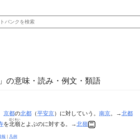
」の意味・読み・例文・類語
。
京都
の
北都
（
平安京
）に対していう。
南京
。→
北都
ほくれい
寺
を
北嶺
とよぶのに対する。→
北嶺
情報
|
凡例