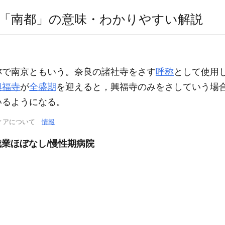
「南都」の意味・わかりやすい解説
称で南京ともいう。奈良の諸社寺をさす
呼称
として使用
興福寺
が
全盛期
を迎えると，興福寺のみをさしていう場
いるようになる。
ィアについて
情報
残業ほぼなし/慢性期病院