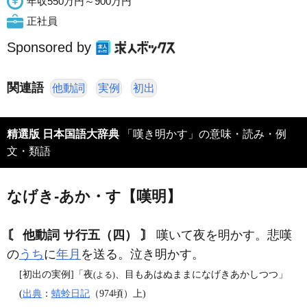
年収550万円～900万円
正社員
Sponsored by
関連語
他動詞
実例
初出
精選版 日本国語大辞典
「嘆き明かす」の意味・読み・例
文・類語
なげき‐あか・す【嘆明】
〘 他動詞 サ行五（四） 〙
嘆いて夜を明かす。悲嘆
の
うち
に
年月
を送る。泣き明かす。
[初出の実例]「夜
、目もあはぬままになげきあかしつつ」
(よる)
(
出典
：
蜻蛉日記
（974頃）上)