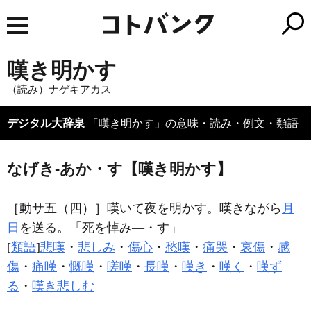
嘆き明かす
（読み）ナゲキアカス
デジタル大辞泉
「嘆き明かす」の意味・読み・例文・類語
なげき‐あか・す【嘆き明かす】
［動サ五（四）］
嘆いて夜を明かす。嘆きながら
月
日
を送る。「死を悼み―・す」
[
類語
]
悲嘆
・
悲しみ
・
傷心
・
愁嘆
・
痛哭
・
哀傷
・
感
傷
・
痛嘆
・
慨嘆
・
嗟嘆
・
長嘆
・
嘆き
・
嘆く
・
嘆ず
る
・
嘆き悲しむ