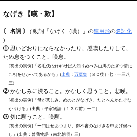
なげき【嘆・歎】
〘 名詞 〙
( 動詞「なげく（嘆）」の
連用形
の
名詞化
)
①
思いどおりにならなかったり、感嘆したりして、
ため息をつくこと。嘆息。
[初出の実例]「名毛伎
せば人知りぬべみ山川のたぎつ情
(なけキ)
(こ
をせかへてあるかも」(
出典
：
万葉集
（８Ｃ後）七・一三八
ころ)
三)
②
かなしみに浸ること。かなしく思うこと。悲嘆。
[初出の実例]「母が悲しみ、めのとがなげき、たとへんかたぞな
かりける」(出典：平家物語（１３Ｃ前）一二)
③
切に願うこと。嘆願。
[初出の実例]「一門はせあつまり、御不審のなげきを申あげ候べ
し」(出典：曾我物語（南北朝頃）三)