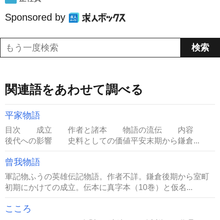
Sponsored by
関連語をあわせて調べる
平家物語
目次 成立 作者と諸本 物語の流伝 内容
後代への影響 史料としての価値平安末期から鎌倉...
曾我物語
軍記物ふうの英雄伝記物語。作者不詳。鎌倉後期から室町
初期にかけての成立。伝本に真字本（10巻）と仮名...
こころ