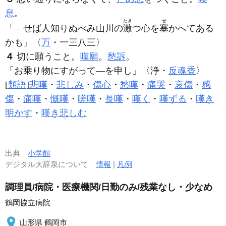
息
。
たき
せ
「―せば人知りぬべみ山川の
激
つ心を
塞
かへてある
かも」〈
万
・一三八三〉
４
切に願うこと。
嘆願
。
愁訴
。
「お乗り物にすがって―を申し」〈浄・
反魂香
〉
[
類語
]
悲嘆
・
悲しみ
・
傷心
・
愁嘆
・
痛哭
・
哀傷
・
感
傷
・
痛嘆
・
慨嘆
・
嗟嘆
・
長嘆
・
嘆く
・
嘆ずる
・
嘆き
明かす
・
嘆き悲しむ
出典
小学館
デジタル大辞泉について
情報
|
凡例
調理員/病院・医療機関/日勤のみ/残業なし・少なめ
鶴岡協立病院
山形県 鶴岡市