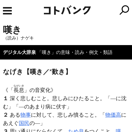
嘆き
（読み）ナゲキ
デジタル大辞泉
「嘆き」の意味・読み・例文・類語
なげき【嘆き／
×
歎き】
ながいき
《「
長息
」の音変化》
１
深く悲しむこと。悲しみにひたること。「―に沈
む」「―のあまり病に伏す」
２
ある
物事
に対して、悲しみ憤ること。「
物価高
に
あえぐ
国民
の―」
３
思い通りにならなくて、
ため息
をつくこと。
嘆