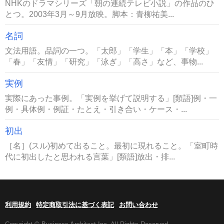
NHKのドラマシリーズ「朝の連続テレビ小説」の作品のひ
とつ。2003年3月～9月放映。脚本：青柳祐美...
名詞
文法用語。品詞の一つ。「太郎」「学生」「本」「学校」
「春」「友情」「研究」「泳ぎ」「高さ」など、事物...
実例
実際にあった事例。「実例を挙げて説明する」[類語]例・一
例・具体例・例証・たとえ・引き合い・ケース・...
初出
［名］(スル)初めて出ること。最初に現れること。「室町時
代に初出したと思われる言葉」[類語]放出・排...
利用規約
特定商取引法に基づく表記
お問い合わせ