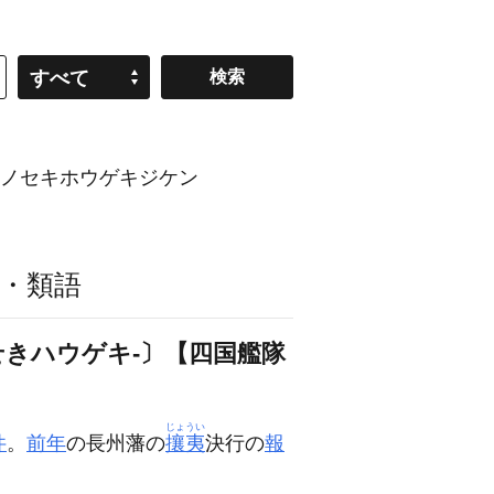
すべて
モノセキホウゲキジケン
・類語
きハウゲキ‐〕【四国艦隊
じょうい
件
。
前年
の長州藩の
攘夷
決行の
報