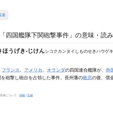
幕末
「四国艦隊下関砲撃事件」の意味・読
きほうげき‐じけん
シコクカンタイしものせきハウゲ
、
フランス
、
アメリカ
、
オランダ
の四国連合艦隊が、
外
関を砲撃し砲台を占領した事件。長州藩の
敗北
の後、償
大辞典について
情報
|
凡例