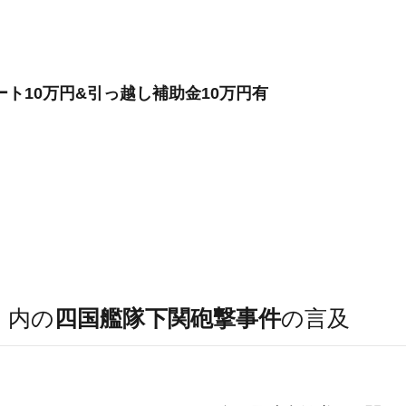
ト10万円&引っ越し補助金10万円有
）
内の
四国艦隊下関砲撃事件
の言及