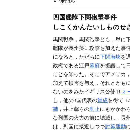
四国艦隊下関砲撃事件
しこくかんたいしものせ
馬関戦争，馬関砲撃とも，単に下関
艦隊が長州藩に攻撃を加えた事
になると，ただちに
下関海峡
を
政権である江戸
幕府
を援護して
ことを知った。そこでアメリカ
加えて損害を与え，それととも
ないのをみたイギリス公使 R.
オ
し，他の3国代表の
賛成
を得て 
輔
，井上馨らの
制止
にもかかわ
な列国の火力の前に壊滅し，長
は，列国に接近しつつ
討幕運動