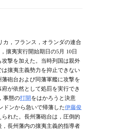
アメリカ，フランス，オランダの連合
め，攘夷実行開始期日の5月 10日
も攻撃を加えた。当時列国は親外
では攘夷主義勢力を抑止できない
州藩砲台および同藩軍艦に攻撃を
幕府が依然として処罰を実行でき
，事態の
打開
をはかろうと決意
ロンドンから急いで帰藩した
伊藤俊
えられた。長州藩砲台は，圧倒的
後，長州藩内の攘夷主義的指導者