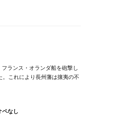
・フランス・オランダ船を砲撃し
た。これにより長州藩は攘夷の不
オペなし