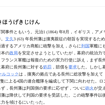
きほうげきじけん
事件ともいう。元治1 (1864) 年8月，イギリス，
件。
文久
3 (63) 年長州藩は攘夷親征の朝旨を実現するた
通過するアメリカ商船に砲撃を加え，さらに
列国
軍艦に
日本の
政局
を安定させようとしていたが，幕府の統治力
，フランス軍艦は報復のための実力行使に訴え，まず長
に幕府に長州藩に対する
処罰
，賠償を
要求
した。しかし
ールコック
は，攘夷の拠点である長州に総攻撃を加えて
17隻に上る4国の連合艦隊を編成して下関に向わせた。
らず，長州藩は列国側の要求に応ぜず，ついに
砲火
が交
州藩は降伏して列国の要求を受諾した。この砲撃事件以
に力を傾けるにいたった。