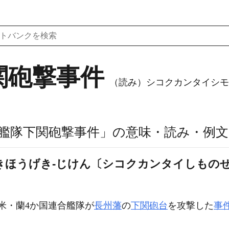
関砲撃事件
（読み）シコクカンタイシ
艦隊下関砲撃事件」の意味・読み・例文
ほうげき‐じけん〔シコクカンタイしものせ
米・蘭4か国連合艦隊が
長州藩
の
下関
砲台
を攻撃した
事