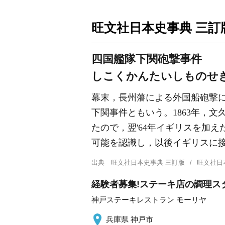
旺文社日本史事典 三訂
四国艦隊下関砲撃事件
しこくかんたいしものせ
幕末，長州藩による外国船砲撃
下関事件ともいう。1863年，
たので，翌'64年イギリスを加
可能を認識し，以後イギリスに
出典
旺文社日本史事典 三訂版
旺文社日
経験者募集!ステーキ店の調理スタ
神戸ステーキレストラン モーリヤ
兵庫県 神戸市