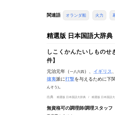
関連語
オランダ船
火力
精選版 日本国語大辞典
しこくかんたいしものせ
件】
元治元年（
）、
イギリス
一八六四
攘夷
派に
打撃
を与えるために下
。
んそう)
出典
精選版 日本国語大辞典
精選版 日本国語
無資格可の調理師/調理スタッフ