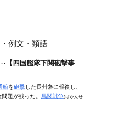
み・例文・類語
【四国艦隊下関砲撃事
キ‥
国船
を
砲撃
した長州藩に報復し、
金問題が残った。
馬関戦争
(ばかんせ