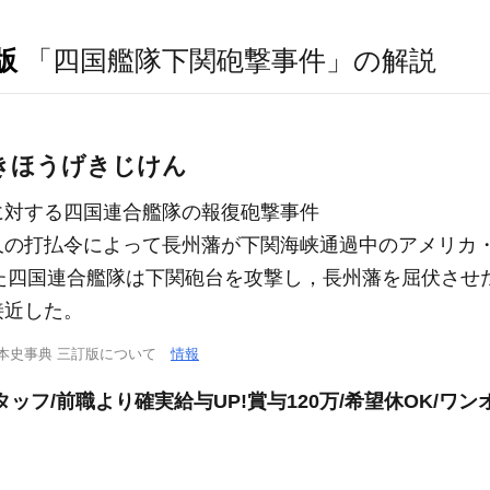
版
「四国艦隊下関砲撃事件」の解説
きほうげきじけん
に対する四国連合艦隊の報復砲撃事件
文久の打払令によって長州藩が下関海峡通過中のアメリカ
えた四国連合艦隊は下関砲台を攻撃し，長州藩を屈伏させ
接近した。
本史事典 三訂版について
情報
ッフ/前職より確実給与UP!賞与120万/希望休OK/ワン