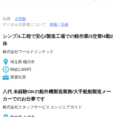
出典
小学館
デジタル大辞泉について
情報
|
凡例
シンプル工程で安心/製造工場での軽作業/3交替/4勤2
休
株式会社ワールドインテック
埼玉県 桶川市
時給1,500円
派遣社員
八代 未経験OKの船外機製造業務/大手船舶製造メー
カーでのお仕事です
株式会社スタッフサービス エンジニアガイド