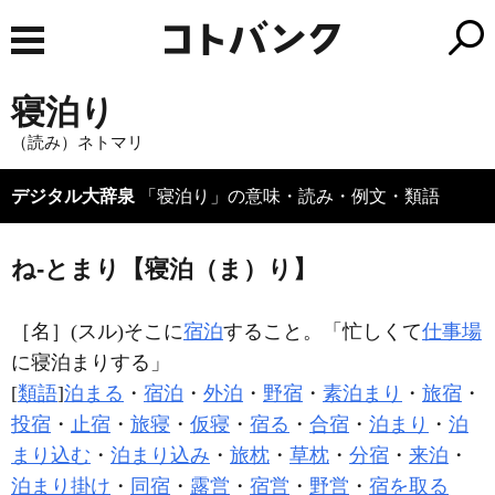
寝泊り
（読み）ネトマリ
デジタル大辞泉
「寝泊り」の意味・読み・例文・類語
ね‐とまり【寝泊（ま）り】
［名］
(スル)
そこに
宿泊
すること。「忙しくて
仕事場
に
寝泊まり
する」
[
類語
]
泊まる
・
宿泊
・
外泊
・
野宿
・
素泊まり
・
旅宿
・
投宿
・
止宿
・
旅寝
・
仮寝
・
宿る
・
合宿
・
泊まり
・
泊
まり込む
・
泊まり込み
・
旅枕
・
草枕
・
分宿
・
来泊
・
泊まり掛け
・
同宿
・
露営
・
宿営
・
野営
・
宿を取る