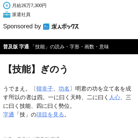
月給26万7,300円
派遣社員
Sponsored by
普及版 字通
「技能」の読み・字形・画数・意味
【技能】ぎのう
うでまえ。〔
韓非子
、
功名
〕
君の功を立て名を
す
以の
は四。一に曰く天時、二に曰く
人心
、三
に曰く技能、四に曰く勢位。
字通
「技」の
項目を見る
。