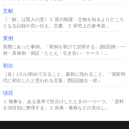
文献
《「献」は賢人の意》１ 昔の制度・文物を知るよりどころ
となる記録や言い伝え。文書。２ 研究上の参考資...
実例
実際にあった事例。「実例を挙げて説明する」[類語]例・一
例・具体例・例証・たとえ・引き合い・ケース・...
初出
［名］(スル)初めて出ること。最初に現れること。「室町時
代に初出したと思われる言葉」[類語]放出・排...
項目
１ 物事を、ある基準で区分けしたときの一つ一つ。「資料
を項目別に整理する」２ 辞典・事典などの見出し...