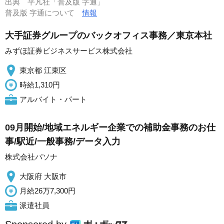
出典
平凡社「普及版 字通」
普及版 字通について
情報
大手証券グループのバックオフィス事務／東京本社
みずほ証券ビジネスサービス株式会社
東京都 江東区
時給1,310円
アルバイト・パート
09月開始/地域エネルギー企業での補助金事務のお仕
事/駅近/一般事務/データ入力
株式会社パソナ
大阪府 大阪市
月給26万7,300円
派遣社員