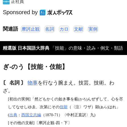
正社員
Sponsored by
関連語
摩訶止観
名詞
カロ
文献
実例
精選版 日本国語大辞典
「技能」の意味・読み・例文・類語
ぎ‐のう【技能・伎能】
〘 名詞 〙
物事
を行なう腕まえ。技芸。技術。わ
ざ。
[初出の実例]「然どもかくの如き事を藐
んぜずして、心を尽
(かろ)
してなせしゆゑ、次第にその
伎能
（〈注〉ワザ）顕
はれ」
(あら)
(
出典
：
西国立志編
（1870‐71）〈中村正直訳〉九)
[その他の文献]〔摩訶止観‐四・下〕