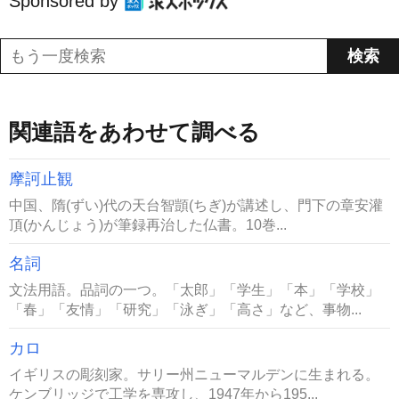
Sponsored by
関連語をあわせて調べる
摩訶止観
中国、隋(ずい)代の天台智顗(ちぎ)が講述し、門下の章安灌
頂(かんじょう)が筆録再治した仏書。10巻...
名詞
文法用語。品詞の一つ。「太郎」「学生」「本」「学校」
「春」「友情」「研究」「泳ぎ」「高さ」など、事物...
カロ
イギリスの彫刻家。サリー州ニューマルデンに生まれる。
ケンブリッジで工学を専攻し、1947年から195...