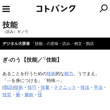
技能
（読み）ギノウ
デジタル大辞泉
「技能」の意味・読み・例文・類語
ぎ‐のう【技能／
▽
伎能】
あることを行うための
技術
的な
能力
。うでまえ。
「―を身につける」「特殊―」
[
類語
]
技術
・
技巧
・
技量
・
テクニック
・
技法
・
手法
・
うで
わざ
技芸
・
腕
・
腕前
・
技