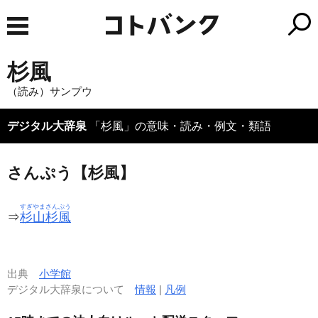
杉風
（読み）サンプウ
デジタル大辞泉
「杉風」の意味・読み・例文・類語
さんぷう【杉風】
すぎやまさんぷう
⇒
杉山杉風
出典
小学館
デジタル大辞泉について
情報
|
凡例