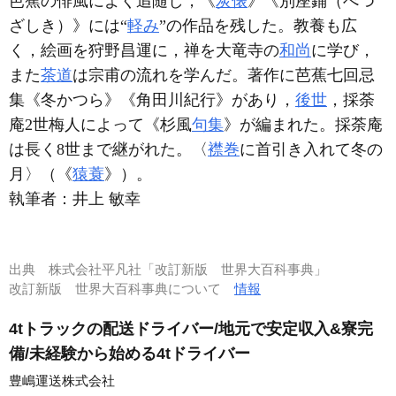
芭蕉の俳風によく追随し，《
炭俵
》《別座鋪（べつ
ざしき）》には“
軽み
”の作品を残した。教養も広
く，絵画を狩野昌運に，禅を大竜寺の
和尚
に学び，
また
茶道
は宗甫の流れを学んだ。著作に芭蕉七回忌
集《冬かつら》《角田川紀行》があり，
後世
，採荼
庵2世梅人によって《杉風
句集
》が編まれた。採荼庵
は長く8世まで継がれた。〈
襟巻
に首引き入れて冬の
月〉（《
猿蓑
》）。
執筆者：
井上 敏幸
出典
株式会社平凡社「改訂新版 世界大百科事典」
改訂新版 世界大百科事典について
情報
4tトラックの配送ドライバー/地元で安定収入&寮完
備/未経験から始める4tドライバー
豊嶋運送株式会社