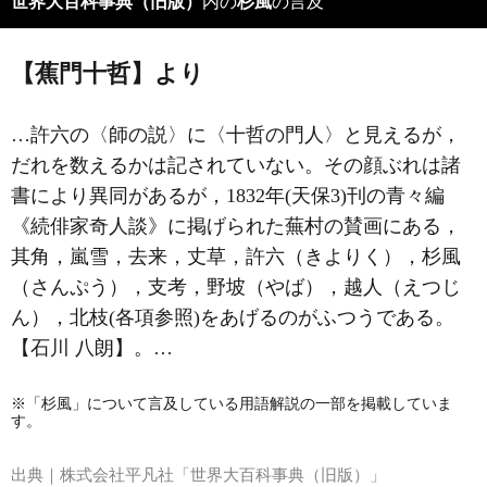
世界大百科事典（旧版）
内の
杉風
の言及
【蕉門十哲】より
…許六の〈師の説〉に〈十哲の門人〉と見えるが，
だれを数えるかは記されていない。その顔ぶれは諸
書により異同があるが，1832年(天保3)刊の青々編
《続俳家奇人談》に掲げられた蕪村の賛画にある，
其角，嵐雪，去来，丈草，許六（きよりく），杉風
（さんぷう），支考，野坡（やば），越人（えつじ
ん），北枝(各項参照)をあげるのがふつうである。
【石川 八朗】。…
※「杉風」について言及している用語解説の一部を掲載していま
す。
出典｜
株式会社平凡社「世界大百科事典（旧版）」