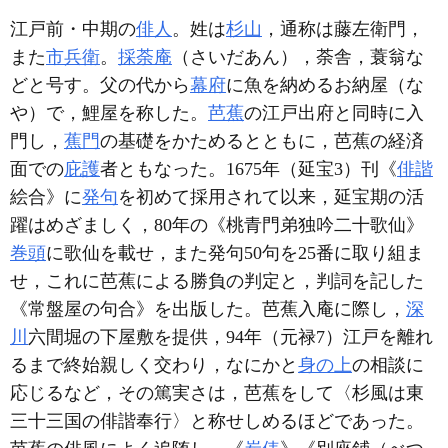
江戸前・中期の
俳人
。姓は
杉山
，通称は藤左衛門，
また
市兵衛
。
採荼庵
（さいだあん），荼舎，蓑翁な
どと号す。父の代から
幕府
に魚を納めるお納屋（な
や）で，鯉屋を称した。
芭蕉
の江戸出府と同時に入
門し，
蕉門
の基礎をかためるとともに，芭蕉の経済
面での
庇護
者ともなった。1675年（延宝3）刊《
俳諧
絵合》に
発句
を初めて採用されて以来，延宝期の活
躍はめざましく，80年の《桃青門弟独吟二十歌仙》
巻頭
に歌仙を載せ，また発句50句を25番に取り組ま
せ，これに芭蕉による勝負の判定と，判詞を記した
《常盤屋の句合》を出版した。芭蕉入庵に際し，
深
川
六間堀の下屋敷を提供，94年（元禄7）江戸を離れ
るまで終始親しく交わり，なにかと
身の上
の相談に
応じるなど，その篤実さは，芭蕉をして〈杉風は東
三十三国の俳諧奉行〉と称せしめるほどであった。