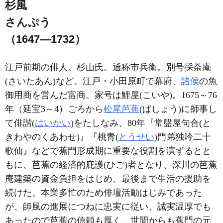
杉風
さんぷう
（1647―1732）
江戸前期の俳人。杉山氏。通称市兵衛。別号採荼庵
(さいたあん)など。江戸・小田原町で幕府、
諸侯
の魚
御用商を営んだ富商。家号は鯉屋(こいや)。1675～76
年（延宝3～4）ごろから
松尾芭蕉
(ばしょう)に師事し
て俳諧(
はいかい
)をたしなみ、80年『常盤屋句合(と
きわやのくあわせ)』『桃青(
とうせい
)門弟独吟二十
歌仙』などで蕉門形成期に重要な役割を演ずるとと
もに、芭蕉の経済的庇護(ひご)者となり、深川の芭蕉
庵建築の資金負担をはじめ、最後まで生活の援助を
続けた。本業多忙のため俳壇活動はじみであった
が、師風の進展につねに忠実に従い、誠実温厚でも
あったので芭蕉の信頼も厚く、世間からも蕉門の元