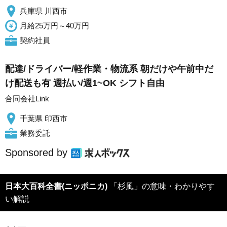
兵庫県 川西市
月給25万円～40万円
契約社員
配達/ドライバー/軽作業・物流系 朝だけや午前中だ
け配送も有 週払い/週1~OK シフト自由
合同会社Link
千葉県 印西市
業務委託
Sponsored by
日本大百科全書(ニッポニカ)
「杉風」の意味・わかりやす
い解説