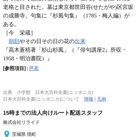
老格と目された。墓は東京都世田谷(せたがや)区宮坂
の成勝寺。句集に『杉風句集』（1785・梅人編）が
ある。
［今 栄蔵］
朝顔
やその日その日の花の
出来
『高木蒼梧著「杉山杉風」（『俳句講座2』所収・
1958・明治書院）』
[参照項目]
|
芭蕉
出典
小学館 日本大百科全書(ニッポニカ)
日本大百科全書(ニッポニカ)について
情報
|
凡例
15時までの法人向けルート配送スタッフ
株式会社リライド
茨城県 境町