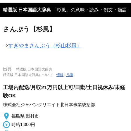
精選版 日本国語大辞典
「杉風」の意味・読み・例文・類語
さんぷう【杉風】
⇒
すぎやまさんぷう（杉山杉風）
出典
精選版 日本国語大辞典
精選版 日本国語大辞典について
情報
|
凡例
工場内配送/月収21万円以上可/日勤/土日祝休み/未経
験OK
株式会社ジャパンクリエイト北日本事業統括部
福島県 田村市
時給1,300円