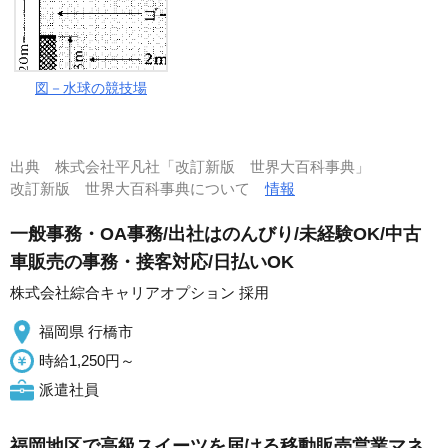
図－水球の競技場
出典
株式会社平凡社「改訂新版 世界大百科事典」
改訂新版 世界大百科事典について
情報
一般事務・OA事務/出社はのんびり/未経験OK/中古
車販売の事務・接客対応/日払いOK
株式会社綜合キャリアオプション 採用
福岡県 行橋市
時給1,250円～
派遣社員
福岡地区で高級スイーツを届ける移動販売営業マネ