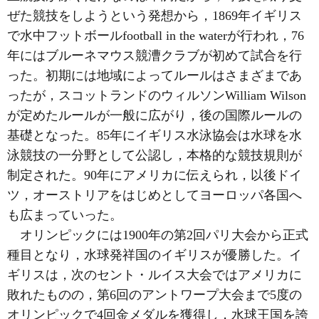
ぜた競技をしようという発想から，1869年イギリス
で水中フットボールfootball in the waterが行われ，76
年にはブルーネマウス競漕クラブが初めて試合を行
った。初期には地域によってルールはさまざまであ
ったが，スコットランドのウィルソンWilliam Wilson
が定めたルールが一般に広がり，後の国際ルールの
基礎となった。85年にイギリス水泳協会は水球を水
泳競技の一分野として公認し，本格的な競技規則が
制定された。90年にアメリカに伝えられ，以後ドイ
ツ，オーストリアをはじめとしてヨーロッパ各国へ
も広まっていった。
オリンピックには1900年の第2回パリ大会から正式
種目となり，水球発祥国のイギリスが優勝した。イ
ギリスは，次のセント・ルイス大会ではアメリカに
敗れたものの，第6回のアントワープ大会まで5度の
オリンピックで4回金メダルを獲得し，水球王国を誇