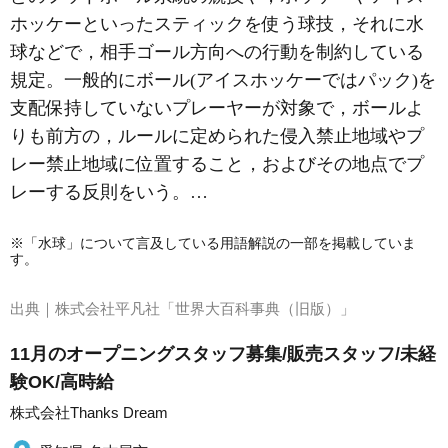
ホッケーといったスティックを使う球技，それに水
球などで，相手ゴール方向への行動を制約している
規定。一般的に
ボール
(アイスホッケーではパック)を
支配保持していないプレーヤーが対象で，ボールよ
りも前方の，ルールに定められた侵入禁止地域やプ
レー禁止地域に位置すること，およびその地点でプ
レーする反則をいう。…
※「水球」について言及している用語解説の一部を掲載していま
す。
出典｜
株式会社平凡社「世界大百科事典（旧版）」
11月のオープニングスタッフ募集/販売スタッフ/未経
験OK/高時給
株式会社Thanks Dream