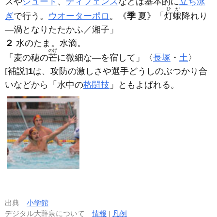
スや
シュート
、
ディフェンス
などは基本的に
立ち泳
ひが
ぎ
で行う。
ウオーターポロ
。
《
季
夏》
「
灯蛾
降れり
―渦となりたたかふ／湘子」
２
水のたま。水滴。
のげ
「麦の穂の
芒
に微細な―を宿して」〈
長塚
・
土
〉
[補説]
1
は、攻防の激しさや選手どうしのぶつかり合
いなどから「水中の
格闘技
」ともよばれる。
出典
小学館
デジタル大辞泉について
情報
|
凡例