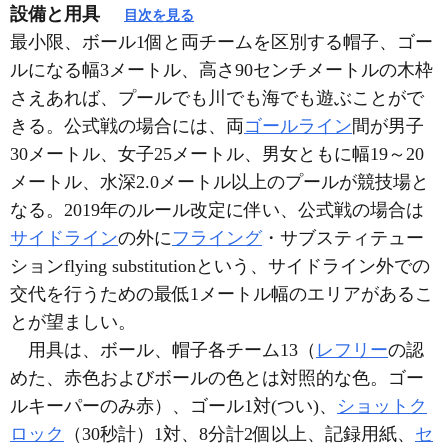
設備と用具
目次を見る
最小限、ボール1個と両チームを区別する帽子、ゴー
ルになる幅3メートル、高さ90センチメートルの木枠
さえあれば、プールでも川でも海でも遊ぶことがで
きる。公式戦の場合には、両
ゴールライン
間が男子
30メートル、女子25メートル、男女ともに幅19～20
メートル、水深2.0メートル以上のプールが競技場と
なる。2019年のルール改定に伴い、公式戦の場合は
サイドライン
の外に
フライング
・サブスティテュー
ションflying substitutionという、サイドライン外での
交代を行うための最低1メートル幅のエリアがあるこ
とが望ましい。
用具は、ボール、帽子各チーム13（
レフリー
の認
めた、赤色およびボールの色とは対照的な色。ゴー
ルキーパーのみ赤）、ゴール1対(つい)、
ショットク
ロック
（30秒計）1対、8分計2個以上、記録用紙、
セ