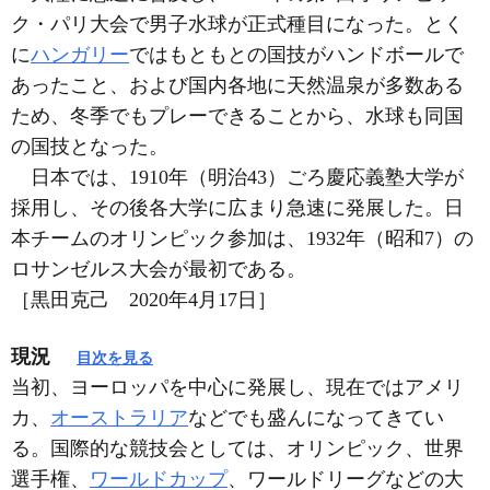
ク・パリ大会で男子水球が正式種目になった。とく
に
ハンガリー
ではもともとの国技がハンドボールで
あったこと、および国内各地に天然温泉が多数ある
ため、冬季でもプレーできることから、水球も同国
の国技となった。
日本では、1910年（明治43）ごろ慶応義塾大学が
採用し、その後各大学に広まり急速に発展した。日
本チームのオリンピック参加は、1932年（昭和7）の
ロサンゼルス大会が最初である。
［黒田克己 2020年4月17日］
現況
目次を見る
当初、ヨーロッパを中心に発展し、現在ではアメリ
カ、
オーストラリア
などでも盛んになってきてい
る。国際的な競技会としては、オリンピック、世界
選手権、
ワールドカップ
、ワールドリーグなどの大