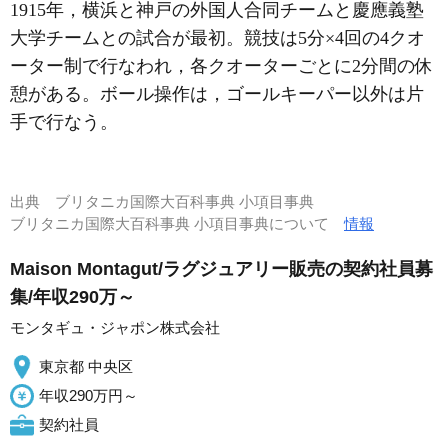
1915年，横浜と神戸の外国人合同チームと慶應義塾
大学チームとの試合が最初。競技は5分×4回の4クオ
ーター制で行なわれ，各クオーターごとに2分間の休
憩がある。ボール操作は，ゴールキーパー以外は片
手で行なう。
出典
ブリタニカ国際大百科事典 小項目事典
ブリタニカ国際大百科事典 小項目事典について
情報
Maison Montagut/ラグジュアリー販売の契約社員募
集/年収290万～
モンタギュ・ジャポン株式会社
東京都 中央区
年収290万円～
契約社員