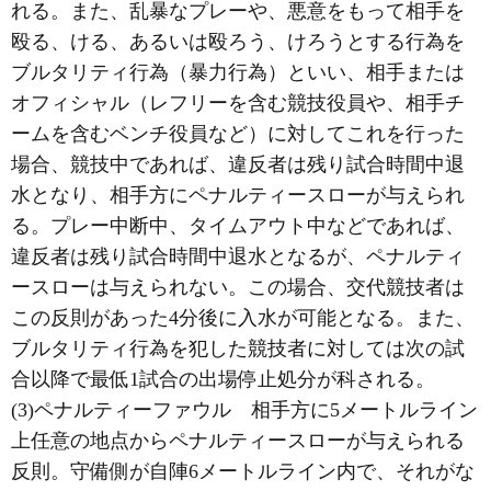
れる。また、乱暴なプレーや、悪意をもって相手を
殴る、ける、あるいは殴ろう、けろうとする行為を
ブルタリティ行為（暴力行為）といい、相手または
オフィシャル（レフリーを含む競技役員や、相手チ
ームを含むベンチ役員など）に対してこれを行った
場合、競技中であれば、違反者は残り試合時間中退
水となり、相手方にペナルティースローが与えられ
る。プレー中断中、タイムアウト中などであれば、
違反者は残り試合時間中退水となるが、ペナルティ
ースローは与えられない。この場合、交代競技者は
この反則があった4分後に入水が可能となる。また、
ブルタリティ行為を犯した競技者に対しては次の試
合以降で最低1試合の出場停止処分が科される。
(3)ペナルティーファウル 相手方に5メートルライン
上任意の地点からペナルティースローが与えられる
反則。守備側が自陣6メートルライン内で、それがな