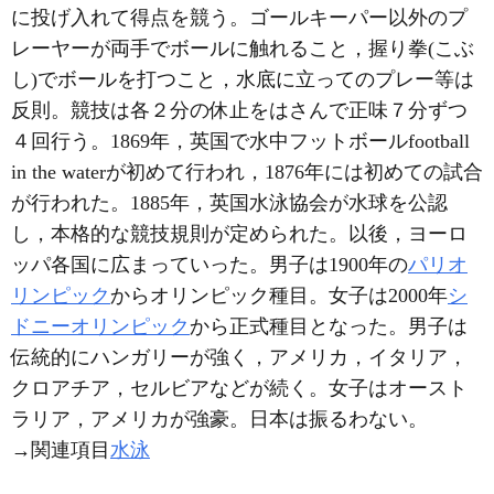
に投げ入れて得点を競う。ゴールキーパー以外のプ
レーヤーが両手でボールに触れること，握り拳(こぶ
し)でボールを打つこと，水底に立ってのプレー等は
反則。競技は各２分の休止をはさんで正味７分ずつ
４回行う。1869年，英国で水中フットボールfootball
in the waterが初めて行われ，1876年には初めての試合
が行われた。1885年，英国水泳協会が水球を公認
し，本格的な競技規則が定められた。以後，ヨーロ
ッパ各国に広まっていった。男子は1900年の
パリオ
リンピック
からオリンピック種目。女子は2000年
シ
ドニーオリンピック
から正式種目となった。男子は
伝統的にハンガリーが強く，アメリカ，イタリア，
クロアチア，セルビアなどが続く。女子はオースト
ラリア，アメリカが強豪。日本は振るわない。
→関連項目
水泳