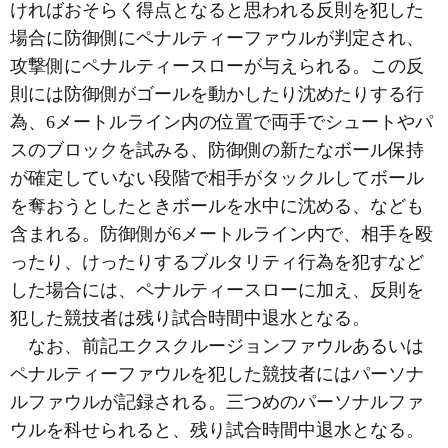
ければおそらく得点となると思われる反則を犯した
場合に防御側にペナルティーファウルが判定され、
攻撃側にペナルティースローが与えられる。この反
則には防御側がゴールを動かしたり沈めたりする行
為、6メートルライン内の位置で両手でシュートやパ
スのブロックを試みる、防御側の新たなボール保持
が確定していない段階で相手がタックルしてボール
を奪おうとしたときボールを水中に沈める、なども
含まれる。防御側が6メートルライン内で、相手を殴
ったり、けったりするブルタリティ行為を犯すなど
した場合には、ペナルティースローに加え、反則を
犯した競技者は残り試合時間中退水となる。
なお、前記エクスクルージョンファウルあるいは
ペナルティーファウルを犯した競技者にはパーソナ
ルファウルが記録される。三つめのパーソナルファ
ウルを科せられると、残り試合時間中退水となる。