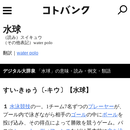
水球
（読み）スイキュウ
（その他表記）water polo
翻訳｜
water polo
デジタル大辞泉
「水球」の意味・読み・例文・類語
すい‐きゅう〔‐キウ〕【水球】
１
水泳競技
の一。1チーム7名ずつの
プレーヤー
が、
プール内で泳ぎながら相手の
ゴール
の中に
ボール
を
投げ込み、その得点によって勝敗を競うゲーム。パ