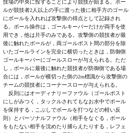
技場の中央に投ずることにより競技が始まる。ボー
ルが競技者2人以上の手に渡った後に相手方のゴール
にボールを入れれば攻撃側の得点として記録され
る。ボール操作は，ゴールキーパーだけが両手を使
用でき，他は片手のみである。攻撃側の競技者が最
後に触れたボールが，両ゴールポスト間の部分を除
いたゴールラインを完全に横切ったときは，防御側
ゴールキーパーにゴールスローが与えられる。ただ
し，ボールに最後に触れた競技者が防御側である場
合には，ボールが横切った側の2m標識から攻撃側の
チームの競技者にコーナースローが与えられる。
反則にはオーディナリーファウル（ゴールポスト
にしがみつく，タックルされてもなお水中でボール
を保持する，こぶしでボールを打つなどの軽い反
則）とパーソナルファウル（相手をなぐる，ボール
をもたない相手を沈めたり捕らえたりする，レフェ