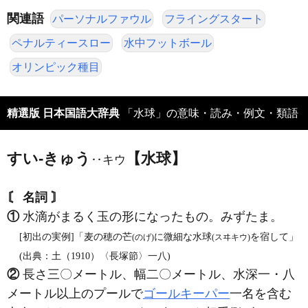
関連語
パーソナルファウル
フライングスタート
ペナルティースロー
水中フットボール
オリンピック種目
精選版 日本国語大辞典
「水球」の意味・読み・例文・類語
すい‐きゅう
【水球】
‥キウ
〘 名詞 〙
①
水滴がまるく玉の形になったもの。みずたま。
[初出の実例]「麦の穂の芒
に微細な水球
を宿して」
(のげ)
(スヰキウ)
(出典：土（1910）〈長塚節〉一八)
②
長さ三〇メートル、幅二〇メートル、水深一・八
メートル以上のプールで
ゴールキーパー
一名を含む