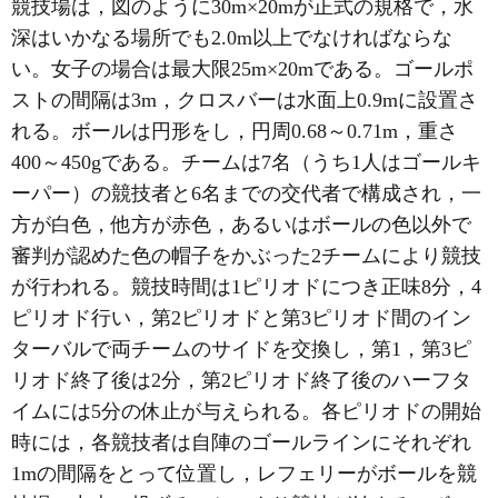
競技場は，図のように30m×20mが正式の規格で，水
深はいかなる場所でも2.0m以上でなければならな
い。女子の場合は最大限25m×20mである。ゴールポ
ストの間隔は3m，クロスバーは水面上0.9mに設置さ
れる。ボールは円形をし，円周0.68～0.71m，重さ
400～450gである。チームは7名（うち1人はゴールキ
ーパー）の競技者と6名までの交代者で構成され，一
方が白色，他方が赤色，あるいはボールの色以外で
審判が認めた色の帽子をかぶった2チームにより競技
が行われる。競技時間は1ピリオドにつき正味8分，4
ピリオド行い，第2ピリオドと第3ピリオド間のイン
ターバルで両チームのサイドを交換し，第1，第3ピ
リオド終了後は2分，第2ピリオド終了後のハーフタ
イムには5分の休止が与えられる。各ピリオドの開始
時には，各競技者は自陣のゴールラインにそれぞれ
1mの間隔をとって位置し，レフェリーがボールを競