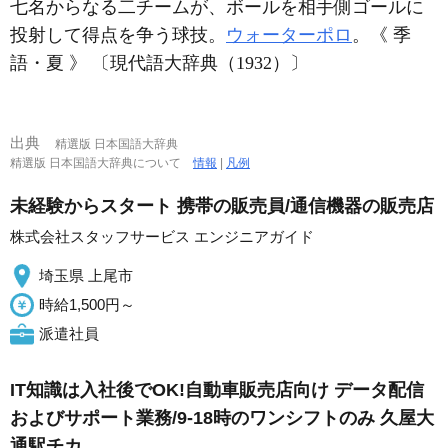
七名からなる二チームが、ボールを相手側ゴールに
投射して得点を争う球技。
ウォーターポロ
。《 季
語・夏 》 〔現代語大辞典（1932）〕
出典
精選版 日本国語大辞典
精選版 日本国語大辞典について
情報
|
凡例
未経験からスタート 携帯の販売員/通信機器の販売店
株式会社スタッフサービス エンジニアガイド
埼玉県 上尾市
時給1,500円～
派遣社員
IT知識は入社後でOK!自動車販売店向け データ配信
およびサポート業務/9-18時のワンシフトのみ 久屋大
通駅チカ