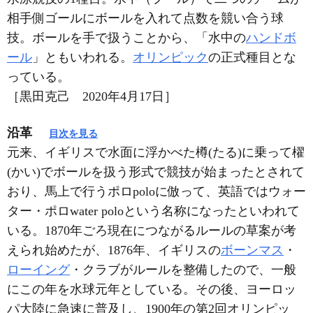
相手側ゴールにボールを入れて点数を競い合う球
技。ボールを手で扱うことから、「水中の
ハンドボ
ール
」ともいわれる。
オリンピック
の正式種目とな
っている。
［黒田克己 2020年4月17日］
沿革
目次を見る
元来、イギリスで水面に浮かべた樽(たる)に乗って櫂
(かい)でボールを扱う形式で競技が始まったとされて
おり、馬上で行うポロpoloに倣って、英語ではウォー
ター・ポロwater poloという名称になったといわれて
いる。1870年ごろ現在につながるルールの草案が考
えられ始めたが、1876年、イギリスの
ボーンマス
・
ローイング
・クラブがルールを整備したので、一般
にこの年を水球元年としている。その後、ヨーロッ
パ大陸に急速に普及し、1900年の第2回オリンピッ