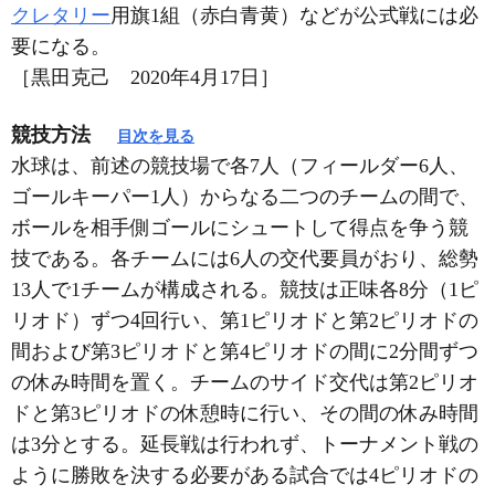
クレタリー
用旗1組（赤白青黄）などが公式戦には必
要になる。
［黒田克己 2020年4月17日］
競技方法
目次を見る
水球は、前述の競技場で各7人（フィールダー6人、
ゴールキーパー1人）からなる二つのチームの間で、
ボールを相手側ゴールにシュートして得点を争う競
技である。各チームには6人の交代要員がおり、総勢
13人で1チームが構成される。競技は正味各8分（1ピ
リオド）ずつ4回行い、第1ピリオドと第2ピリオドの
間および第3ピリオドと第4ピリオドの間に2分間ずつ
の休み時間を置く。チームのサイド交代は第2ピリオ
ドと第3ピリオドの休憩時に行い、その間の休み時間
は3分とする。延長戦は行われず、トーナメント戦の
ように勝敗を決する必要がある試合では4ピリオドの