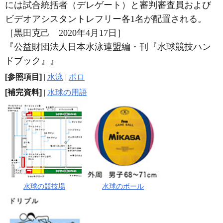
には試合統括者（デレゲート）と審判審査員および
ビデオアシスタントレフリー各1名が配置される。
［黒田克己 2020年4月17日］
『公益財団法人日本水泳連盟編・刊『水球競技ハン
ドブック』』
[参照項目]
|
水泳
|
ポロ
[補完資料]
|
水球の用語
水球の競技場
水球のボール