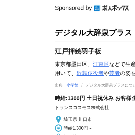
Sponsored by
デジタル大辞泉プラス
江戸押絵羽子板
東京都墨田区、
江東区
などで生
用いて、
歌舞伎役者
や
芸者
の姿
出典
小学館
デジタル大辞泉プラスに
時給:1300円 土日祝休み お
トランスコスモス株式会社
埼玉県 川口市
時給1,300円～