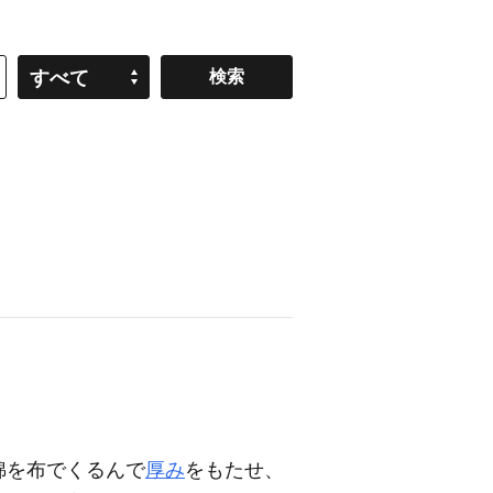
すべて
綿を布でくるんで
厚み
をもたせ、