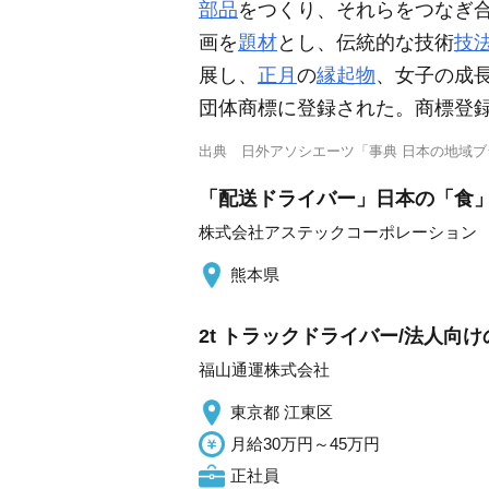
部品
をつくり、それらをつなぎ
画を
題材
とし、伝統的な技術
技
展し、
正月
の
縁起物
、女子の成長
団体商標に登録された。商標登録
出典
日外アソシエーツ「事典 日本の地域
「配送ドライバー」日本の「食」を
株式会社アステックコーポレーション
熊本県
2t トラックドライバー/法人向
福山通運株式会社
東京都 江東区
月給30万円～45万円
正社員