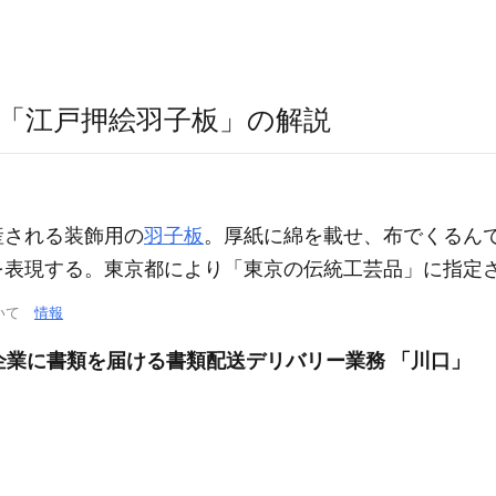
「江戸押絵羽子板」の解説
産される装飾用の
羽子板
。厚紙に綿を載せ、布でくるん
を表現する。東京都により「東京の伝統工芸品」に指定
ついて
情報
客様企業に書類を届ける書類配送デリバリー業務 「川口」