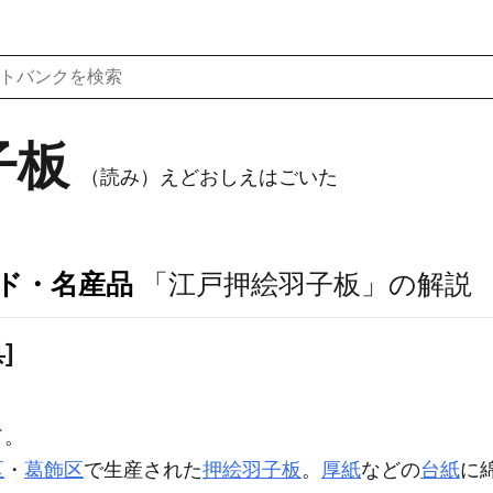
子板
（読み）えどおしえはごいた
ンド・名産品
「江戸押絵羽子板」の解説
]
ド。
区
・
葛飾区
で生産された
押絵羽子板
。
厚紙
などの
台紙
に