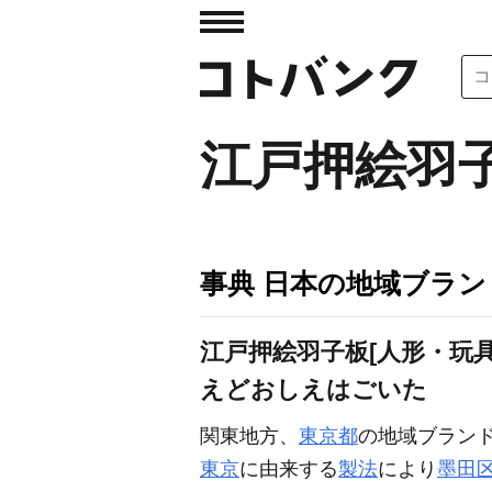
江戸押絵羽
事典 日本の地域ブラ
江戸押絵羽子板[人形・玩具
えどおしえはごいた
関東地方、
東京都
の地域ブラン
東京
に由来する
製法
により
墨田