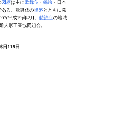
の
図柄
は主に
歌舞伎
・
錦絵
・日本
である。歌舞伎の
隆盛
とともに発
(平成19)年2月、
特許庁
の地域
都雛人形工業協同組合。
日115日