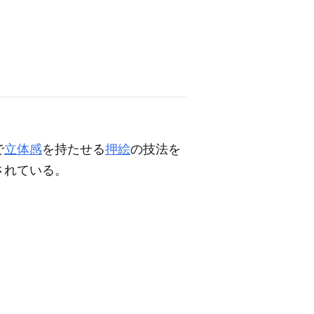
で
立体感
を持たせる
押絵
の技法を
されている。