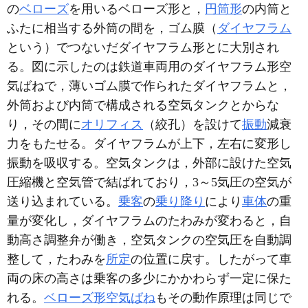
の
ベローズ
を用いるベローズ形と，
円筒形
の内筒と
ふたに相当する外筒の間を，ゴム膜（
ダイヤフラム
という）でつないだダイヤフラム形とに大別され
る。図に示したのは鉄道車両用のダイヤフラム形空
気ばねで，薄いゴム膜で作られたダイヤフラムと，
外筒および内筒で構成される空気タンクとからな
り，その間に
オリフィス
（絞孔）を設けて
振動
減衰
力をもたせる。ダイヤフラムが上下，左右に変形し
振動を吸収する。空気タンクは，外部に設けた空気
圧縮機と空気管で結ばれており，3～5気圧の空気が
送り込まれている。
乗客
の
乗り降り
により
車体
の重
量が変化し，ダイヤフラムのたわみが変わると，自
動高さ調整弁が働き，空気タンクの空気圧を自動調
整して，たわみを
所定
の位置に戻す。したがって車
両の床の高さは乗客の多少にかかわらず一定に保た
れる。
ベローズ形空気ばね
もその動作原理は同じで