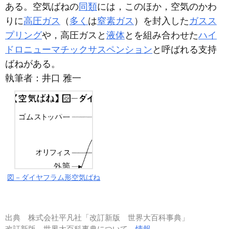
ある。空気ばねの
同類
には，このほか，空気のかわ
りに
高圧ガス
（
多く
は
窒素ガス
）を封入した
ガスス
プリング
や，高圧ガスと
液体
とを組み合わせた
ハイ
ドロニューマチックサスペンション
と呼ばれる支持
ばねがある。
執筆者：
井口 雅一
図－ダイヤフラム形空気ばね
出典
株式会社平凡社「改訂新版 世界大百科事典」
改訂新版 世界大百科事典について
情報