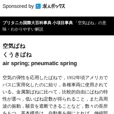
Sponsored by
ブリタニカ国際大百科事典 小項目事典
「空気ばね」の意
味・わかりやすい解説
空気ばね
くうきばね
air spring; pneumatic spring
空気の弾性を応用したばねで，1952年頃アメリカで
バスに実用化したのに始り，各種車両に使用されて
いる。金属製ばねに比べて，比較的自由にばねの特
性が選べ，低いばね定数が得られること，また高周
波の振動，騒音を遮断できることなど，数々の長所
をもつ。基本構造は，自動車を例にとれば，伸縮部