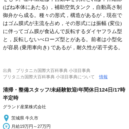
(ばね本体にあたる) ，補助空気タンク，自動高さ制
御弁から成る。種々の形式，構造があるが，現在で
はゴム膜式が主流を占め，その形式には振幅 (変位)
に伴ってゴム膜が食込んで反転するダイヤフラム型
と，反転しないべローズ型とがある。前者は小型化
が容易 (乗用車向き) であるが，耐久性が若干劣る。
出典
ブリタニカ国際大百科事典 小項目事典
ブリタニカ国際大百科事典 小項目事典について
情報
清掃・整備スタッフ/未経験歓迎/年間休日124日/17時
半定時
グランド産業株式会社
茨城県 牛久市
月給19万円～27万円