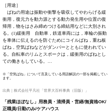
［用途］
ばねの用途は振動や衝撃を吸収してやわらげる緩
衝用，復元力を動力源とする動力発生用や位置の復
帰用，物をはさみ締めつける締結用などに大別され
る。(1)緩衝用 自動車，鉄道車両には，車輪の振動
を車体に伝えるのを防ぐためにコイルばね，重ね板
ばね，空気ばねなどがダンパーとともに使われてい
る。自転車のリムとスポークは，緩衝用のばねとし
ての働きもしている。…
※「空気ばね」について言及している用語解説の一部を掲載してい
ます。
出典｜
株式会社平凡社「世界大百科事典（旧版）」
「残業ほぼなし」用務員・清掃員・営繕/無資格OK/
正職員/日勤のみ/ケアハウス