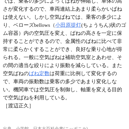
では、乗客の多少によってばねが伸縮し、車体の高
さが変化するので、車両連結上あまり柔らかいばね
は使えない。しかし空気ばねでは、乗客の多少によ
り、ベローズbellows（
小田原提灯
(ちょうちん)状のゴ
ム容器）内の空気圧を変え、ばねの高さを一定に保
持することができるので、金属性のばねに比べて非
常に柔らかくすることができ、良好な乗り心地が得
られる。一般に空気ばねは補助空気室とあわせ、そ
の間の適当な絞りにより振動を減らしている。また
空気ばねの
ばね定数
は荷重に比例して変化するの
で、車両の振動数は乗客の多少であまり変化しな
い。機関車では空気圧を制御し、軸重を変える目的
で空気ばねを利用している。
［渡辺正久］
出典
小学館 日本大百科全書(ニッポニカ)