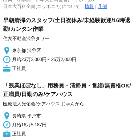
日本大百科全書(ニッポニカ)について
情報
|
凡例
早朝清掃のスタッフ/土日祝休み/未経験歓迎/16時退
勤/カンタン作業
住友不動産渋谷タワー
東京都 渋谷区
月給23万2,000円～25万2,000円
正社員
「残業ほぼなし」用務員・清掃員・営繕/無資格OK/
正職員/日勤のみ/ケアハウス
医療法人光佑会/ケアハウス じゃんがら
長崎県 平戸市
月給16万5,187円
正社員