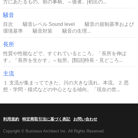
方にあたるもの。前の事柄。⇔後者。[初出の...
騒音
目次 騒音レベル Sound level 騒音の規制基準および
環境基準 騒音対策 騒音の生理...
長所
性質や性能などで、すぐれているところ。「長所を伸ば
す」「長所を生かす」⇔短所。[類語]特長・見どころ...
主流
１ 支流が集まってできた、川の大きな流れ。本流。２ 思
想・学問・様式などの中心となる傾向。「現在の世...
利用規約
特定商取引法に基づく表記
お問い合わせ
Copyright © Business Architect Inc. All Rights Reserved.