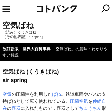
空気ばね
（読み）くうきばね
（その他表記）air spring
改訂新版 世界大百科事典
「空気ばね」の意味・わかりや
すい解説
空気ばね (くうきばね)
air spring
空気
の圧縮性を利用した
ばね
。鉄道車両やバスの支
持ばねとして広く使われている。
圧縮空気
を
伸縮自
在
の
容器
に入れたもので，容器として
ちょうちん
形