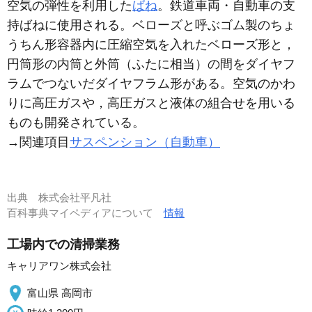
空気の弾性を利用した
ばね
。鉄道車両・自動車の支
持ばねに使用される。ベローズと呼ぶゴム製のちょ
うちん形容器内に圧縮空気を入れたベローズ形と，
円筒形の内筒と外筒（ふたに相当）の間をダイヤフ
ラムでつないだダイヤフラム形がある。空気のかわ
りに高圧ガスや，高圧ガスと液体の組合せを用いる
ものも開発されている。
→関連項目
サスペンション（自動車）
出典
株式会社平凡社
百科事典マイペディアについて
情報
工場内での清掃業務
キャリアワン株式会社
富山県 高岡市