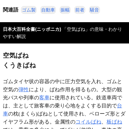
関連語
ゴム製
自動車
振幅
前者
騒音
日本大百科全書(ニッポニカ)
「空気ばね」の意味・わかり
やすい解説
空気ばね
くうきばね
ゴムタイヤ状の容器の中に圧力空気を入れ、ゴムと
空気の
弾性
により、ばね作用を得るもの。大型の観
光バスや列車の
客車
に使用されている。鉄道車両で
は、主として旅客車の乗り心地をよくする目的で
台
車
の枕(まくら)ばねとして使用され、ベローズ形とダ
イヤフラム形がある。金属性の
コイルばね
、
板ばね