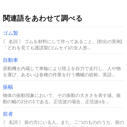
関連語をあわせて調べる
ゴム製
〘 名詞 〙 ゴムを材料にして作ってあること。[初出の実例]
「どれを見ても護謨製(ゴムセイ)の女人形...
自動車
原動機を内蔵して車輪により陸上を自力で走行し、人や物
を運び、あるいは各種の作業を行う機械の総称。英語...
振幅
物体の振動現象において、その振動の大きさを表す値。振
動の幅の2分の1である。正弦波の場合、正弦波uを...
前者
〘 名詞 〙 前の方にいる人。また、二つのもののうち、前の