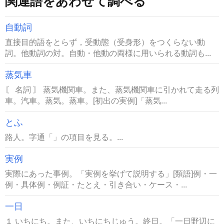
関連語をあわせて調べる
自動詞
直接目的語をとらず，受動態（受身形）をつくらない動
詞。他動詞の対。自動・他動の両様に用いられる動詞も...
蒸気車
〘 名詞 〙 蒸気機関車。また、蒸気機関車に引かれて走る列
車。汽車。蒸気。蒸車。[初出の実例]「蒸気...
とふ
路人。字通「」の項目を見る。...
実例
実際にあった事例。「実例を挙げて説明する」[類語]例・一
例・具体例・例証・たとえ・引き合い・ケース・...
一日
１ いちにち。また、いちにちじゅう。終日。「一日野辺に