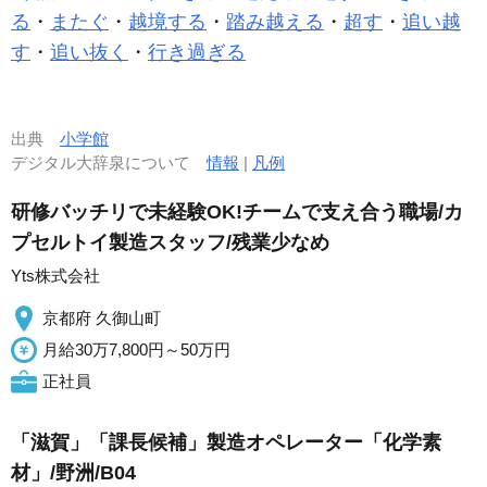
る
・
またぐ
・
越境する
・
踏み越える
・
超す
・
追い越
す
・
追い抜く
・
行き過ぎる
出典
小学館
デジタル大辞泉について
情報
|
凡例
研修バッチリで未経験OK!チームで支え合う職場/カ
プセルトイ製造スタッフ/残業少なめ
Yts株式会社
京都府 久御山町
月給30万7,800円～50万円
正社員
「滋賀」「課長候補」製造オペレーター「化学素
材」/野洲/B04