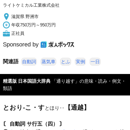
ライトケミカル工業株式会社
滋賀県 野洲市
年収750万円～950万円
正社員
Sponsored by
関連語
自動詞
蒸気車
とふ
実例
一日
精選版 日本国語大辞典
「通り越す」の意味・読み・例文・
類語
とおり‐こ・す
【通越】
とほり‥
〘 自動詞 サ行五（四） 〙