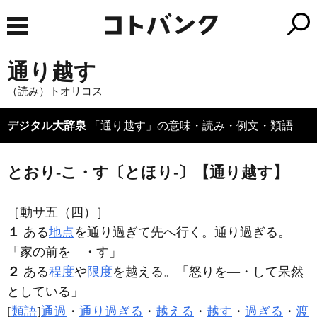
通り越す
（読み）トオリコス
デジタル大辞泉
「通り越す」の意味・読み・例文・類語
とおり‐こ・す〔とほり‐〕【通り越す】
［動サ五（四）］
１
ある
地点
を通り過ぎて先へ行く。通り過ぎる。
「家の前を―・す」
２
ある
程度
や
限度
を越える。「怒りを―・して呆然
としている」
[
類語
]
通過
・
通り過ぎる
・
越える
・
越す
・
過ぎる
・
渡