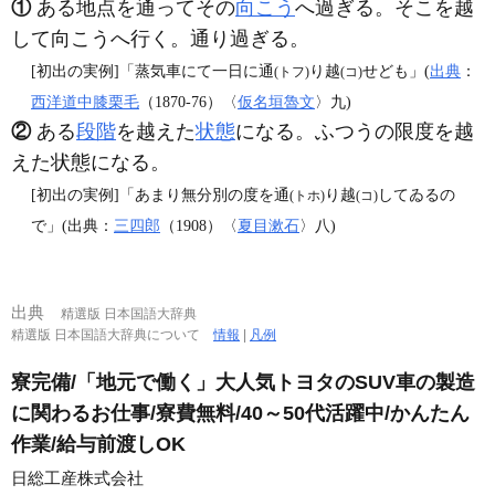
①
ある地点を通ってその
向こう
へ過ぎる。そこを越
して向こうへ行く。通り過ぎる。
[初出の実例]「蒸気車にて一日に通
り越
せども」(
出典
：
(トフ)
(コ)
西洋道中膝栗毛
（1870‐76）〈
仮名垣魯文
〉九)
②
ある
段階
を越えた
状態
になる。ふつうの限度を越
えた状態になる。
[初出の実例]「あまり無分別の度を通
り越
してゐるの
(トホ)
(コ)
で」(出典：
三四郎
（1908）〈
夏目漱石
〉八)
出典
精選版 日本国語大辞典
精選版 日本国語大辞典について
情報
|
凡例
寮完備/「地元で働く」大人気トヨタのSUV車の製造
に関わるお仕事/寮費無料/40～50代活躍中/かんたん
作業/給与前渡しOK
日総工産株式会社