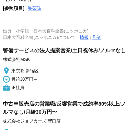
[参照項目]
|
曼荼羅
出典
小学館 日本大百科全書(ニッポニカ)
日本大百科全書(ニッポニカ)について
情報
|
凡例
警備サービスの法人提案営業/土日祝休み/ノルマなし
株式会社MSK
東京都 新宿区
月給30万円～
正社員
中古車販売店の営業職/反響営業で成約率80%以上/ノ
ルマなし/月給30万円〜
株式会社ジョブカーズ 守口店