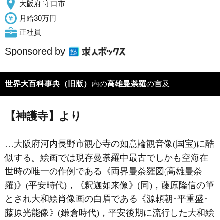
大阪府 守口市
月給30万円
正社員
Sponsored by
世界大百科事典（旧版）
内の
高雄曼荼羅
の言及
【神護寺】より
…大阪府河内長野市観心寺の如意輪観音像(国宝)に酷
似する。絵画では現存曼荼羅中最古でしかも空海在
世時の唯一の作例である《両界曼荼羅図(高雄曼荼
羅)》(平安時代)，《釈迦如来像》(同)，藤原隆信の筆
とされ大和絵肖像画の白眉である《源頼朝･平重盛･
藤原光能像》(鎌倉時代)，平安後期に流行した大和絵