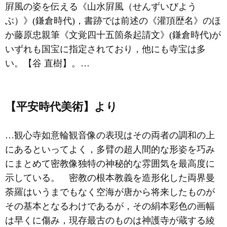
屛風の姿を伝える《山水屛風（せんずいびよう
ぶ）》(鎌倉時代)，書跡では前述の《灌頂歴名》のほ
か藤原忠親筆《文覚四十五箇条起請文》(鎌倉時代)が
いずれも国宝に指定されており，他にも寺宝は多
い。【谷 直樹】。…
【平安時代美術】より
…観心寺如意輪観音像の表現はその両者の調和の上
にあるといってよく，多臂の超人間的な形姿を巧み
にまとめて密教像独特の神秘的な雰囲気を最高度に
示している。 密教の根本教義を造形化した
両界曼
荼羅
はいうまでもなく空海が唐から将来したものが
その基本となるわけであるが，その絹本彩色の画幅
は早くに傷み，現存最古のものは神護寺が蔵する綾