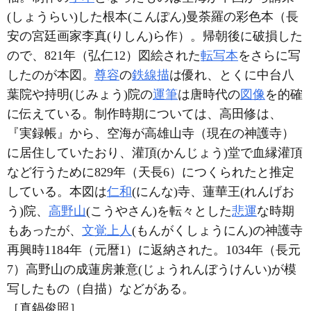
(しょうらい)した根本(こんぽん)曼荼羅の彩色本（長
安の宮廷画家李真(りしん)ら作）。帰朝後に破損した
ので、821年（弘仁12）図絵された
転写本
をさらに写
したのが本図。
尊容
の
鉄線描
は優れ、とくに中台八
葉院や持明(じみょう)院の
運筆
は唐時代の
図像
を的確
に伝えている。制作時期については、高田修は、
『実録帳』から、空海が高雄山寺（現在の神護寺）
に居住していたおり、灌頂(かんじょう)堂で血縁灌頂
など行うために829年（天長6）につくられたと推定
している。本図は
仁和
(にんな)寺、蓮華王(れんげお
う)院、
高野山
(こうやさん)を転々とした
悲運
な時期
もあったが、
文覚上人
(もんがくしょうにん)の神護寺
再興時1184年（元暦1）に返納された。1034年（長元
7）高野山の成蓮房兼意(じょうれんぼうけんい)が模
写したもの（自描）などがある。
［真鍋俊照］