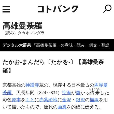
高雄曼荼羅
（読み）タカオマンダラ
デジタル大辞泉
「高雄曼荼羅」の意味・読み・例文・類語
たかお‐まんだら〔たかを‐〕【高雄曼荼
羅】
京都高雄の
神護寺
蔵の、現存する日本最古の
両界曼
しょうらい
荼羅
。天長年間（824～834）
空海
が
唐
から
請来
した
彩色
原本
を
もと
に
赤紫
綾地
に
金泥
・
銀泥
の
描線
を用
いて描いたもので、唐代の
画風
を的確に伝える。