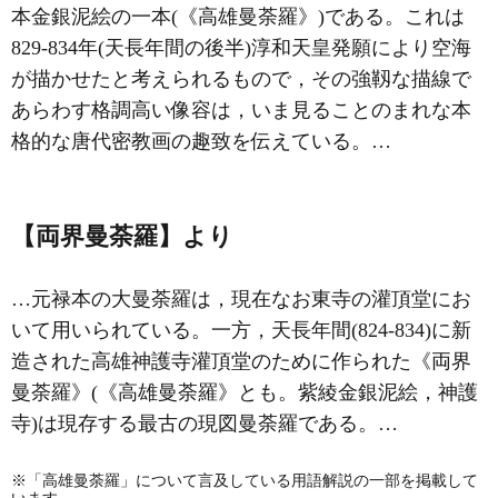
本金銀泥絵の一本(《高雄曼荼羅》)である。これは
829‐834年(天長年間の後半)淳和天皇発願により空海
が描かせたと考えられるもので，その強靱な描線で
あらわす格調高い像容は，いま見ることのまれな本
格的な唐代密教画の趣致を伝えている。…
【両界曼荼羅】より
…元禄本の大曼荼羅は，現在なお東寺の灌頂堂にお
いて用いられている。一方，天長年間(824‐834)に新
造された高雄神護寺灌頂堂のために作られた《両界
曼荼羅》(《高雄曼荼羅》とも。紫綾金銀泥絵，神護
寺)は現存する最古の現図曼荼羅である。…
※「高雄曼荼羅」について言及している用語解説の一部を掲載して