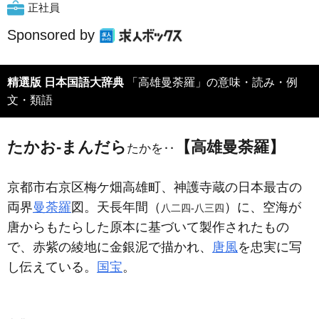
正社員
Sponsored by
精選版 日本国語大辞典
「高雄曼荼羅」の意味・読み・例
文・類語
たかお‐まんだら
【高雄曼荼羅】
たかを‥
京都市右京区梅ケ畑高雄町、神護寺蔵の日本最古の
両界
曼荼羅
図。天長年間（
）に、空海が
八二四‐八三四
唐からもたらした原本に基づいて製作されたもの
で、赤紫の綾地に金銀泥で描かれ、
唐風
を忠実に写
し伝えている。
国宝
。