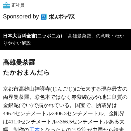
正社員
Sponsored by
日本大百科全書(ニッポニカ)
「高雄曼荼羅」の意味・わか
りやすい解説
高雄曼荼羅
たかおまんだら
京都市高雄山神護寺(じんごじ)に伝来する現存最古の
両界曼荼羅。彩色本ではなく赤紫綾(あや)地に良質の
金銀泥(でい)で描かれている。国宝で、胎蔵界は
446.4センチメートル×406.3センチメートル、金剛界
は411.0センチメートル×366.5センチメートルある大
幅。制作の
手本
となったものは空海が中国から請来