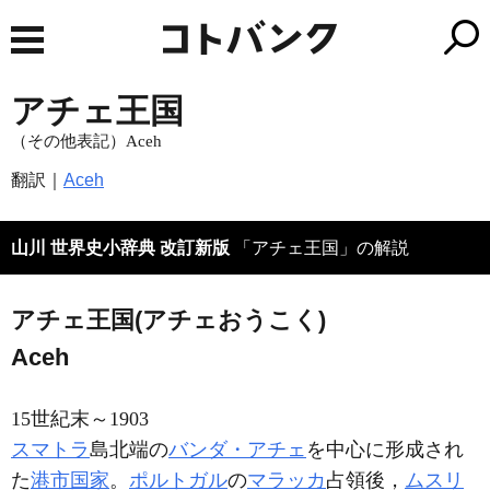
アチェ王国
（その他表記）Aceh
翻訳｜
Aceh
山川 世界史小辞典 改訂新版
「アチェ王国」の解説
アチェ王国(アチェおうこく)
Aceh
15世紀末～1903
スマトラ
島北端の
バンダ・アチェ
を中心に形成され
た
港市国家
。
ポルトガル
の
マラッカ
占領後，
ムスリ