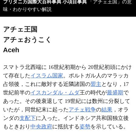
ブリタニカ国際大百科事典 小項目事典
「アチェ王国」の意
味・わかりやすい解説
アチェ王国
アチェおうこく
Aceh
スマトラ北西端に 16世紀初期から 20世紀初頭にかけ
て存在した
イスラム国家
。ポルトガル人のマラッカ
占領後，これに敵対する近隣諸国の
盟主
となり，17
世紀前半の
イスカンダル・ムダ
王の時代が
最盛期
で
あった。その後衰退して 19世紀には数州に分裂して
いたが，同世紀末に起った
アチェ戦争
の
結果
，オラ
ンダの
支配下
に入った。インドネシア共和国独立後
もときおり
中央政府
に抵抗する
姿勢
を示している。