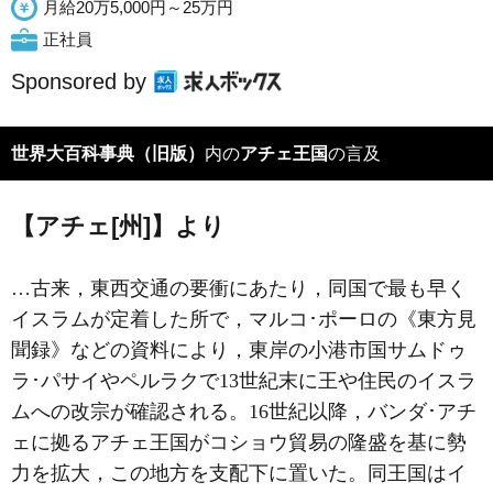
月給20万5,000円～25万円
正社員
Sponsored by
世界大百科事典（旧版）
内の
アチェ王国
の言及
【アチェ[州]】より
…古来，東西交通の要衝にあたり，同国で最も早く
イスラムが定着した所で，マルコ･ポーロの《東方見
聞録》などの資料により，東岸の小港市国サムドゥ
ラ･パサイやペルラクで13世紀末に王や住民のイスラ
ムへの改宗が確認される。16世紀以降，バンダ･アチ
ェに拠るアチェ王国がコショウ貿易の隆盛を基に勢
力を拡大，この地方を支配下に置いた。同王国はイ