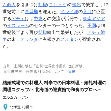
ム商人
を引きつけ
胡椒(こしょう)
の
輸出
で繁栄し，17
世紀前半に
全盛期
を迎えた。
インド洋
の
入口
に位置
する
アチェ
は，
中東
との交流が活発で，
東南アジア
の
イスラーム
のセンターの一つとなった。
王国
は18
世紀後半より再び
胡椒
輸出で繁栄したが，
アチェ戦
争
の末，
オランダ
に占領され
スルタン
が廃絶され
た。
出典
山川出版社「山川 世界史小辞典 改訂新版」
山川 世界史小辞典 改訂新版について
情報
結婚式場での料理人 料亭での日本料理・婚礼料理の
調理スタッフ/～北海道の迎賓館で和食のプロへ～
エルムガーデン
北海道 札幌市