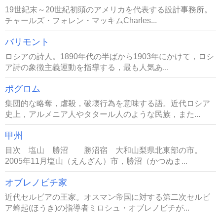
19世紀末～20世紀初頭のアメリカを代表する設計事務所。
チャールズ・フォレン・マッキムCharles...
バリモント
ロシアの詩人。1890年代の半ばから1903年にかけて，ロシ
ア詩の象徴主義運動を指導する，最も人気あ...
ポグロム
集団的な略奪，虐殺，破壊行為を意味する語。近代ロシア
史上，アルメニア人やタタール人のような民族，また...
甲州
目次 塩山 勝沼 勝沼宿 大和山梨県北東部の市。
2005年11月塩山（えんざん）市，勝沼（かつぬま...
オブレノビチ家
近代セルビアの王家。オスマン帝国に対する第二次セルビ
ア蜂起(ほうき)の指導者ミロシュ・オブレノビチが...