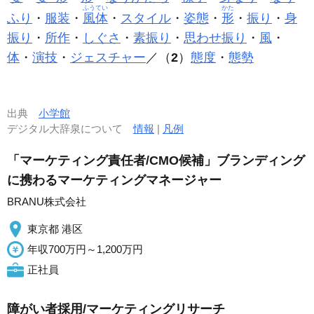
ふうてい
かた
ふり
・
服装
・
風体
・
スタイル
・
姿態
・
形
・
振り
・
身
振り
・
所作
・
しぐさ
・
素振り
・
思わせ振り
・
風
・
体
・
演技
・
ジェスチャー
／（
2
）
態度
・
態勢
出典
小学館
デジタル大辞泉について
情報
|
凡例
「マーケティング責任者/CMO候補」ブランディング
に携わるマーケティングマネージャー
BRANU株式会社
東京都 港区
年収700万円～1,200万円
正社員
障がい者採用/マーケティングリサーチ