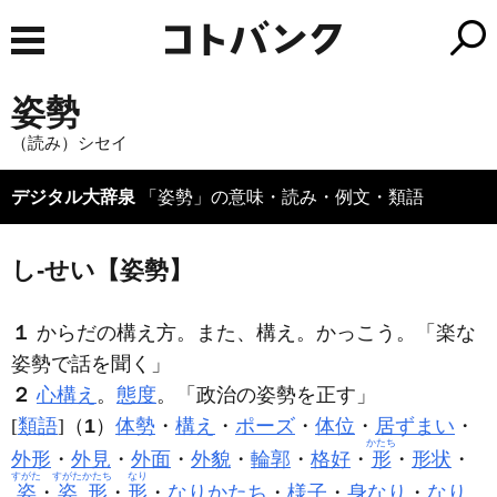
姿勢
（読み）シセイ
デジタル大辞泉
「姿勢」の意味・読み・例文・類語
し‐せい【姿勢】
１
からだの構え方。また、構え。かっこう。「楽な
姿勢
で話を聞く」
２
心構え
。
態度
。「政治の
姿勢
を正す」
[
類語
]（
1
）
体勢
・
構え
・
ポーズ
・
体位
・
居ずまい
・
かたち
外形
・
外見
・
外面
・
外貌
・
輪郭
・
格好
・
形
・
形状
・
すがた
すがたかたち
なり
姿
・
姿形
・
形
・
なりかたち
・
様子
・
身なり
・
なり