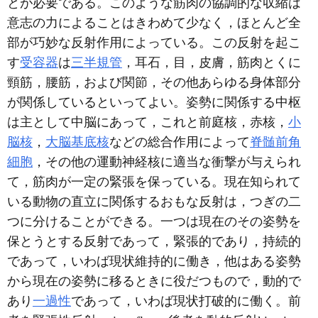
とが必要である。このような筋肉の協調的な収縮は
意志の力によることはきわめて少なく，ほとんど全
部が巧妙な反射作用によっている。この反射を起こ
す
受容器
は
三半規管
，耳石，目，皮膚，筋肉とくに
頸筋，腰筋，および関節，その他あらゆる身体部分
が関係しているといってよい。姿勢に関係する中枢
は主として中脳にあって，これと前庭核，赤核，
小
脳核
，
大脳基底核
などの総合作用によって
脊髄前角
細胞
，その他の運動神経核に適当な衝撃が与えられ
て，筋肉が一定の緊張を保っている。現在知られて
いる動物の直立に関係するおもな反射は，つぎの二
つに分けることができる。一つは現在のその姿勢を
保とうとする反射であって，緊張的であり，持続的
であって，いわば現状維持的に働き，他はある姿勢
から現在の姿勢に移るときに役だつもので，動的で
あり
一過性
であって，いわば現状打破的に働く。前