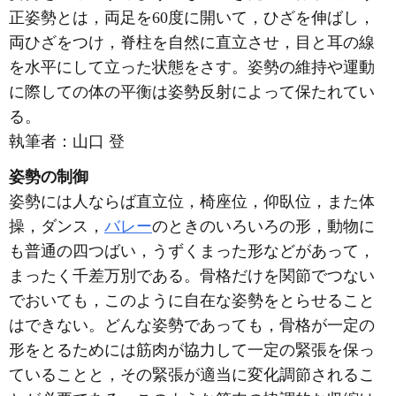
正姿勢とは，両足を60度に開いて，ひざを伸ばし，
両ひざをつけ，脊柱を自然に直立させ，目と耳の線
を水平にして立った状態をさす。姿勢の維持や運動
に際しての体の平衡は姿勢反射によって保たれてい
る。
執筆者：
山口 登
姿勢の制御
姿勢には人ならば直立位，椅座位，仰臥位，また体
操，ダンス，
バレー
のときのいろいろの形，動物に
も普通の四つばい，うずくまった形などがあって，
まったく千差万別である。骨格だけを関節でつない
でおいても，このように自在な姿勢をとらせること
はできない。どんな姿勢であっても，骨格が一定の
形をとるためには筋肉が協力して一定の緊張を保っ
ていることと，その緊張が適当に変化調節されるこ