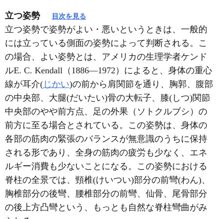
立つ姿勢
目次を見る
立つ姿勢で姿勢がよい・悪いというときは、一般的
には立っている側面の姿勢によって判断される。こ
の場合、よい姿勢とは、アメリカの生理学者ケンド
ルE. C. Kendall（1886―1972）によると、身体の重心
線が耳介(
じかい
)の前から肩関節を通り、胸郭、腹部
の中央部、大腿(だいたい)骨の大転子、膝(しつ)関節
中央部のやや前方点、足の外果（ソトクルブシ）の
前方に至る場合とされている。この姿勢は、身体の
各部の筋肉の緊張のバランスが無意識のうちに保持
される形であり、全身の筋肉の疲労も少なく、エネ
ルギー消費も少ないことになる。この姿勢における
脊柱の全景では、頸椎(けいつい)部分の前彎(わん)、
胸椎部分の後彎、腰椎部分の前彎、仙骨、尾骨部分
の後上方凸彎という、もっとも自然な脊柱彎曲がみ