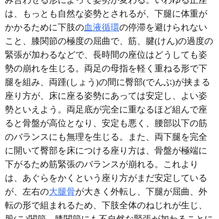
み合わせる形によって姿勢が変わる。いわゆる正座
は、もっとも自然な姿勢とされるが、下腿に体重が
かかるために下肢の
血液循環
の停滞を避けられない
こと、膝関節の極度の屈曲で、筋、腱(けん)の過度の
緊張が加わるなどで、長時間の座位はどうしても姿
勢の崩れを生じる。両足の母指を軽く重ねる形で下
腿を組み、両踵(しょう)の間に臀部(でんぶ)が挟まる
座り方が、床に座る姿勢にあっては安定し、よい姿
勢といえよう。両足底が完全に重なるほど組んで座
ると骨盤が高位となり、安定も悪く、腰部以下の筋
のバランスにも無理を生じる。また、両下腿を完全
に開いて臀部を床につける座り方は、骨盤が極端に
下がるため筋緊張のバランスが崩れる。これより
は、あぐらをかくという座り方がまだ安定している
が、左右の
大腿骨
が大きく外転し、下腿が屈曲、外
転の形で組まれるため、下肢全体のねじれが生じ、