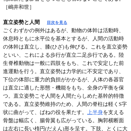
［嶋井和世］
直立姿勢と人間
目次を見る
ごくわずかの例外はあるが、動物の体幹は活動時、
休息時ともに水平位を基本とするが、人間の活動時
の体幹は直立し、膝(ひざ)も伸びる。これを直立姿勢
といい、これによる歩行が直立二足歩行である。陸
生脊椎動物は一般に四肢をもち、これで安定した前
進運動を行う。直立姿勢は力学的に不安定であり、
下位の体部に重力的負担がかかるが、人体の各器官
は直立に適した形態・機能をもち、全身の平衡を保
つ。直立姿勢こそ人間を人間たらしめた基幹的特徴
である。直立姿勢維持のため、人間の脊柱は軽くS字
状に曲がって、ばねの役を果たす。
上半身
を支える
骨盤は幅広く、腸骨翼も広がっている。胸郭横断面
は左右に長い楕円(だえん)形を呈す。下肢、とくに大