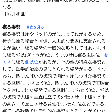
股(こ)関節、膝関節にも不自然な緊張が加わることに
なる。
［嶋井和世］
寝る姿勢
目次を見る
寝る姿勢は床やベッドの形によって変形するため、
椅子に座る場合と同様、人工的な要素に支配される
面が強い。寝る姿勢の一般的な形としてはあおむけ
に寝る仰臥(ぎょうが)位、うつぶせに寝る腹臥位、
横
向き
に寝る
側臥位
があるが、その他の特殊な姿勢と
して、医学的治療の際にとられる姿勢がある。すな
わち、四つんばいの状態で胸部を床につけた姿勢で
ある膝胸(しつきょう)位、四つんばいの状態で前腕全
体を床につけた姿勢である膝肘(しつちゅう)位、仰臥
の状態で大腿を垂直に立てて外転させ、下腿を水平
の高さまで屈曲させる背仙(はいせん)位などである。
寝ている状態では受動的な姿勢をとることが多いた