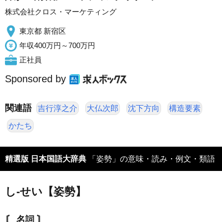
株式会社クロス・マーケティング
東京都 新宿区
年収400万円～700万円
正社員
Sponsored by
関連語
吉行淳之介
大仏次郎
沈下方向
構造要素
かたち
精選版 日本国語大辞典
「姿勢」の意味・読み・例文・類語
し‐せい【姿勢】
〘 名詞 〙