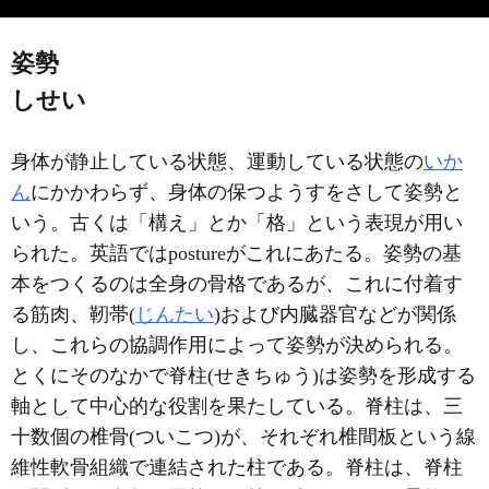
姿勢
しせい
身体が静止している状態、運動している状態の
いか
ん
にかかわらず、身体の保つようすをさして姿勢と
いう。古くは「構え」とか「格」という表現が用い
られた。英語ではpostureがこれにあたる。姿勢の基
本をつくるのは全身の骨格であるが、これに付着す
る筋肉、靭帯(
じんたい
)および内臓器官などが関係
し、これらの協調作用によって姿勢が決められる。
とくにそのなかで脊柱(せきちゅう)は姿勢を形成する
軸として中心的な役割を果たしている。脊柱は、三
十数個の椎骨(ついこつ)が、それぞれ椎間板という線
維性軟骨組織で連結された柱である。脊柱は、脊柱