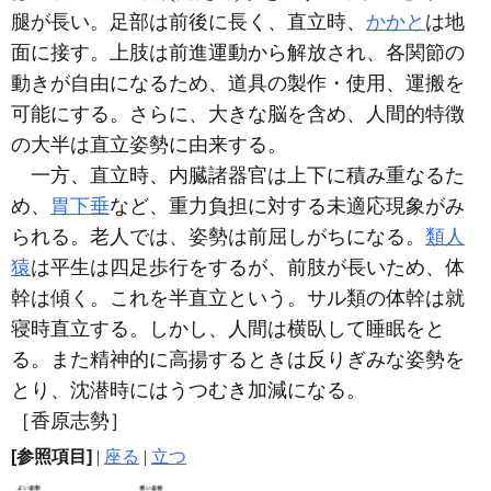
腿が長い。足部は前後に長く、直立時、
かかと
は地
面に接す。上肢は前進運動から解放され、各関節の
動きが自由になるため、道具の製作・使用、運搬を
可能にする。さらに、大きな脳を含め、人間的特徴
の大半は直立姿勢に由来する。
一方、直立時、内臓諸器官は上下に積み重なるた
め、
胃下垂
など、重力負担に対する未適応現象がみ
られる。老人では、姿勢は前屈しがちになる。
類人
猿
は平生は四足歩行をするが、前肢が長いため、体
幹は傾く。これを半直立という。サル類の体幹は就
寝時直立する。しかし、人間は横臥して睡眠をと
る。また精神的に高揚するときは反りぎみな姿勢を
とり、沈潜時にはうつむき加減になる。
［香原志勢］
[参照項目]
|
座る
|
立つ