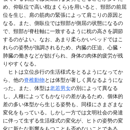
め、仰臥位で高い枕(まくら)を用いると、頸部の前屈
位を生じ、肩の筋肉の緊張によって肩こりの原因と
なる。また、側臥位では頸部が側屈の状態になるの
で、頸部が脊柱軸に一致するように枕の高さを調節
するのがよい。なお、あまり柔らかいベッドではこ
れらの姿勢が強調されるため、内臓の圧迫、心臓・
肺臓の働きなどが妨げられ、身体の肉体的疲労が残
りやすくなる。
ヒトは立位歩行の生活様式をとるようになってか
ら、他の
脊椎動物
とは体型が著しく異なるようにな
った。また、体型は
老若男女
の別によって異なる
し、人種によってもかなりの差があるため、個体的
差の多い体型から生じる姿勢も、同様にさまざまな
変化をもっている。しかし一方では文明社会の発達
に伴って生ずる生活様式の変化が、ヒトの姿勢の変
化に新たな影響をもつことも否めないことである。