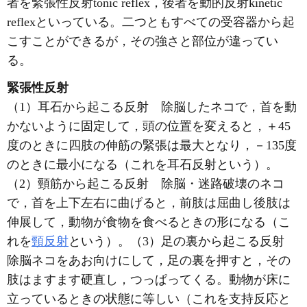
者を緊張性反射tonic reflex，後者を動的反射kinetic
reflexといっている。二つともすべての受容器から起
こすことができるが，その強さと部位が違ってい
る。
緊張性反射
（1）耳石から起こる反射 除脳したネコで，首を動
かないように固定して，頭の位置を変えると，＋45
度のときに四肢の伸筋の緊張は最大となり，－135度
のときに最小になる（これを耳石反射という）。
（2）頸筋から起こる反射 除脳・迷路破壊のネコ
で，首を上下左右に曲げると，前肢は屈曲し後肢は
伸展して，動物が食物を食べるときの形になる（こ
れを
頸反射
という）。（3）足の裏から起こる反射
除脳ネコをあお向けにして，足の裏を押すと，その
肢はますます硬直し，つっぱってくる。動物が床に
立っているときの状態に等しい（これを支持反応と