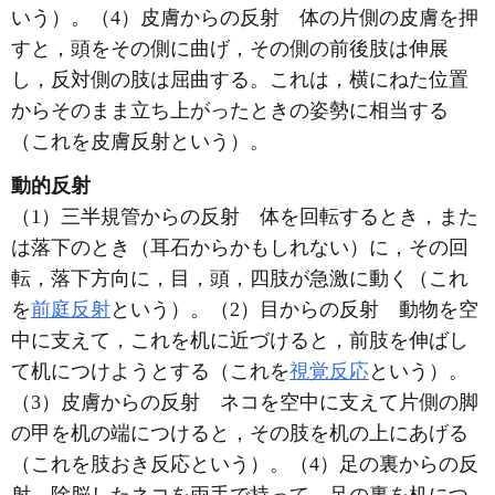
いう）。（4）皮膚からの反射 体の片側の皮膚を押
すと，頭をその側に曲げ，その側の前後肢は伸展
し，反対側の肢は屈曲する。これは，横にねた位置
からそのまま立ち上がったときの姿勢に相当する
（これを皮膚反射という）。
動的反射
（1）三半規管からの反射 体を回転するとき，また
は落下のとき（耳石からかもしれない）に，その回
転，落下方向に，目，頭，四肢が急激に動く（これ
を
前庭反射
という）。（2）目からの反射 動物を空
中に支えて，これを机に近づけると，前肢を伸ばし
て机につけようとする（これを
視覚反応
という）。
（3）皮膚からの反射 ネコを空中に支えて片側の脚
の甲を机の端につけると，その肢を机の上にあげる
（これを肢おき反応という）。（4）足の裏からの反