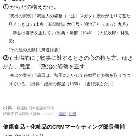
①
からだの構えかた。
[初出の実例]「我国人の姿整（〈注〉スガタ）腰かがまりて甚た
見苦しきは」(出典：新聞雑誌‐六〇号・明治五年（1872）九月)
「恭吾は姿勢を正して」(出典：帰郷（1948）〈大仏次郎〉林泉
図)
[その他の文献]〔舞逾録要〕
②
( 比喩的に ) 物事に対するときの心の持ち方。ゆき
かた。態度。「政治の姿勢を正す」
[初出の実例]「黒田は、秋子にたいして終始同じ姿勢を取りつづ
けている」(出典：娼婦の部屋（1958）〈吉行淳之介〉)
出典
精選版 日本国語大辞典
精選版 日本国語大辞典について
情報
|
凡例
健康食品・化粧品のCRMマーケティング部長候補