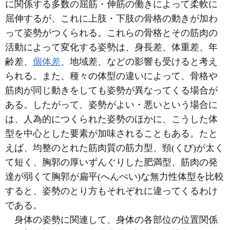
に関係する多数の屈筋・伸筋の働きによって柔軟に
屈伸するが、これに上肢・下肢の骨格の動きが加わ
って姿勢がつくられる。これらの骨格とその筋肉の
活動によって変化する姿勢は、身長差、体重差、年
齢差、
個体差
、地域差、などの影響も受けると考え
られる。また、種々の体型の違いによって、骨格や
筋肉が同じ動きをしても姿勢が異なってくる場合が
ある。したがって、姿勢がよい・悪いという場合に
は、人為的につくられた姿勢のほかに、こうした体
型を中心とした要素が加味されることもある。たと
えば、均整のとれた筋肉質の筋力型、頸(くび)が太く
て短く、胸郭の厚いずんぐりした肥満型、筋肉の発
達が弱くて胸郭が扁平(へんぺい)な無力性体型を比較
すると、姿勢のとり方もそれぞれに違ってくるわけ
である。
身体の姿勢に関連して、身体の各部位の位置関係