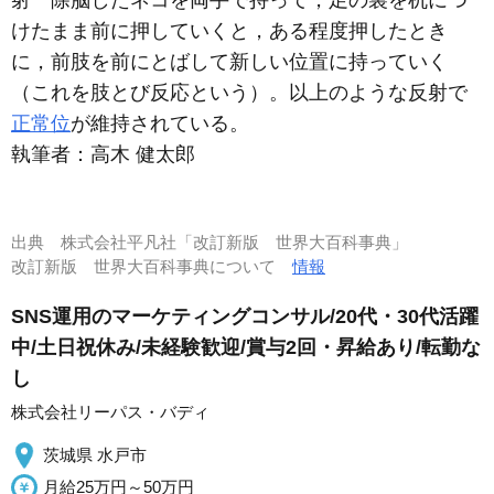
射 除脳したネコを両手で持って，足の裏を机につ
けたまま前に押していくと，ある程度押したとき
に，前肢を前にとばして新しい位置に持っていく
（これを肢とび反応という）。以上のような反射で
正常位
が維持されている。
執筆者：
高木 健太郎
出典
株式会社平凡社「改訂新版 世界大百科事典」
改訂新版 世界大百科事典について
情報
SNS運用のマーケティングコンサル/20代・30代活躍
中/土日祝休み/未経験歓迎/賞与2回・昇給あり/転勤な
し
株式会社リーパス・バディ
茨城県 水戸市
月給25万円～50万円