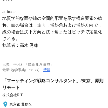
attitude
地質学的な面や線の空間的配置を示す構造要素の総
称。面の場合は，走向，傾斜角および傾斜方向で，
線の場合は沈下方向と沈下角またはピッチで定量化
される。
執筆者：
高木 秀雄
出典
平凡社「最新 地学事典」
最新 地学事典について
情報
「マーケティング戦略コンサルタント」/東京」原則
リモート
株式会社RIT
東京都 豊島区