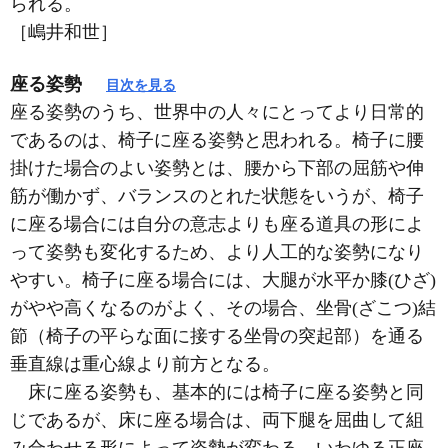
られる。
［嶋井和世］
座る姿勢
目次を見る
座る姿勢のうち、世界中の人々にとってより日常的
であるのは、椅子に座る姿勢と思われる。椅子に腰
掛けた場合のよい姿勢とは、腰から下部の屈筋や伸
筋が働かず、バランスのとれた状態をいうが、椅子
に座る場合には自分の意志よりも座る道具の形によ
って姿勢も変化するため、より人工的な姿勢になり
やすい。椅子に座る場合には、大腿が水平か膝(ひざ)
がやや高くなるのがよく、その場合、坐骨(ざこつ)結
節（椅子の平らな面に接する坐骨の突起部）を通る
垂直線は重心線より前方となる。
床に座る姿勢も、基本的には椅子に座る姿勢と同
じであるが、床に座る場合は、両下腿を屈曲して組