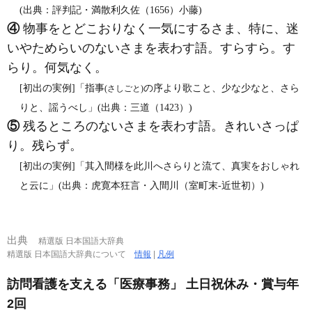
(出典：評判記・満散利久佐（1656）小藤)
④
物事をとどこおりなく一気にするさま、特に、迷
いやためらいのないさまを表わす語。すらすら。す
らり。何気なく。
[初出の実例]「指事
の序より歌こと、少な少なと、さら
(さしごと)
りと、謡うべし」(出典：三道（1423）)
⑤
残るところのないさまを表わす語。きれいさっぱ
り。残らず。
[初出の実例]「其入間様を此川へさらりと流て、真実をおしゃれ
と云に」(出典：虎寛本狂言・入間川（室町末‐近世初）)
出典
精選版 日本国語大辞典
精選版 日本国語大辞典について
情報
|
凡例
訪問看護を支える「医療事務」 土日祝休み・賞与年
2回