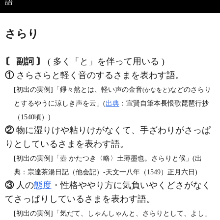
語
さらり
〘 副詞 〙
( 多く「と」を伴って用いる )
①
さらさらと軽く音のするさまを表わす語。
[初出の実例]「錚々然とは、軽い声の金音
などのさらり
(かなをと)
とするやうに涼しき声を云」(
出典
：宣賢自筆本長恨歌琵琶行抄
（1540頃）)
②
物に湿りけや粘りけがなくて、手ざわりがさっぱ
りとしているさまを表わす語。
[初出の実例]「壺 かたつき〈略〉土薄墨也。さらりと候」(出
典：宗達茶湯日記（他会記）‐天文一八年（1549）正月六日)
③
人の
態度
・性格ややり方に気負いやくどさがなく
てさっぱりしているさまを表わす語。
[初出の実例]「気だて、しゃんしゃんと、さらりとして、よし」