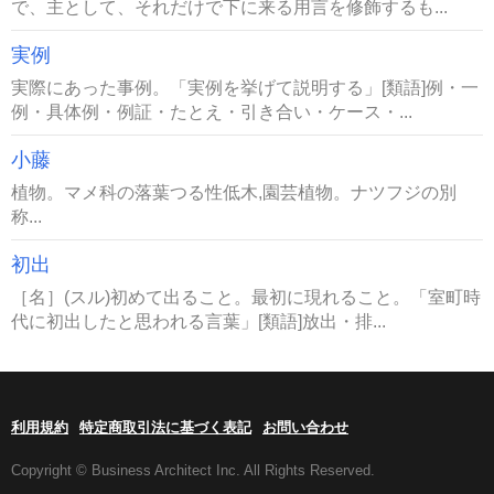
で、主として、それだけで下に来る用言を修飾するも...
実例
実際にあった事例。「実例を挙げて説明する」[類語]例・一
例・具体例・例証・たとえ・引き合い・ケース・...
小藤
植物。マメ科の落葉つる性低木,園芸植物。ナツフジの別
称...
初出
［名］(スル)初めて出ること。最初に現れること。「室町時
代に初出したと思われる言葉」[類語]放出・排...
利用規約
特定商取引法に基づく表記
お問い合わせ
Copyright © Business Architect Inc. All Rights Reserved.