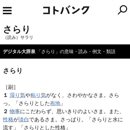
さらり
（読み）サラリ
デジタル大辞泉
「さらり」の意味・読み・例文・類語
さらり
［副］
１
湿り気
や
粘り気
がなく、さわやかなさま。さら
っ。「
さらり
とした
布地
」
２
物事
にこだわらず、思いきりのよいさま。また、
性格
が
淡白
であるさま。さっぱり。「
さらり
と水に
流す」「
さらり
とした性格」