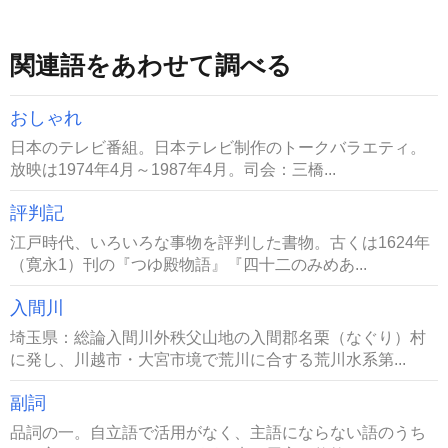
関連語をあわせて調べる
おしゃれ
日本のテレビ番組。日本テレビ制作のトークバラエティ。
放映は1974年4月～1987年4月。司会：三橋...
評判記
江戸時代、いろいろな事物を評判した書物。古くは1624年
（寛永1）刊の『つゆ殿物語』『四十二のみめあ...
入間川
埼玉県：総論入間川外秩父山地の入間郡名栗（なぐり）村
に発し、川越市・大宮市境で荒川に合する荒川水系第...
副詞
品詞の一。自立語で活用がなく、主語にならない語のうち