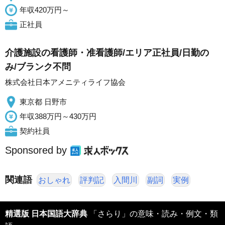
年収420万円～
正社員
介護施設の看護師・准看護師/エリア正社員/日勤の
み/ブランク不問
株式会社日本アメニティライフ協会
東京都 日野市
年収388万円～430万円
契約社員
Sponsored by
関連語
おしゃれ
評判記
入間川
副詞
実例
精選版 日本国語大辞典
「さらり」の意味・読み・例文・類