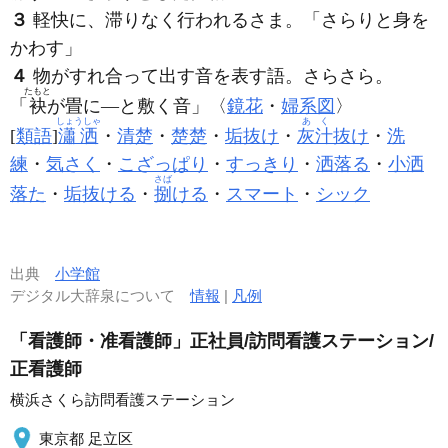
３
軽快に、滞りなく行われるさま。「
さらり
と身を
かわす」
４
物がすれ合って出す音を表す語。さらさら。
たもと
「
袂
が畳に―と敷く音」〈
鏡花
・
婦系図
〉
しょうしゃ
あく
[
類語
]
瀟洒
・
清楚
・
楚楚
・
垢抜け
・
灰汁
抜け
・
洗
練
・
気さく
・
こざっぱり
・
すっきり
・
洒落る
・
小洒
さば
落た
・
垢抜ける
・
捌
ける
・
スマート
・
シック
出典
小学館
デジタル大辞泉について
情報
|
凡例
「看護師・准看護師」正社員/訪問看護ステーション/
正看護師
横浜さくら訪問看護ステーション
東京都 足立区