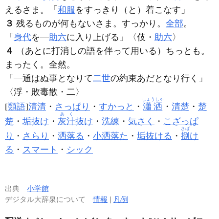
えるさま。「
和服
を
すっきり
（と）着こなす」
３
残るものが何もないさま。すっかり。
全部
。
「
身代
を―
助六
に入り上げる」〈伎・
助六
〉
４
（あとに打消しの語を伴って用いる）ちっとも。
まったく。全然。
「―通はぬ事となりて
二世
の約束あだとなり行く」
〈浮・敗毒散・二〉
しょうしゃ
[
類語
]
清清
・
さっぱり
・
すかっと
・
瀟洒
・
清楚
・
楚
あく
楚
・
垢抜け
・
灰汁
抜け
・
洗練
・
気さく
・
こざっぱ
さば
り
・
さらり
・
洒落る
・
小洒落た
・
垢抜ける
・
捌
け
る
・
スマート
・
シック
出典
小学館
デジタル大辞泉について
情報
|
凡例