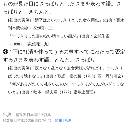
ものが見た目にさっぱりとしたさまを表わす語。さ
っぱりと。きちんと。
[初出の実例]「清平はよいすっきりとした者を用也」(出典：寛永
刊本蒙求抄（1529頃）二)
「すっきりした曇のない晴々しい顔が」(出典：玄武朱雀
（1898）〈泉鏡花〉九)
③
( 下に打消を伴って ) その事すべてにわたって否定
するさまを表わす語。とんと。さっぱり。
[初出の実例]「夜となく昼となく無食素腹で祈れども、すっきり
ばったり験もなし」(出典：歌謡・松の葉（1703）四・丹前清玄)
「何がありがたくて礼をいふのか、すっきりがてんがいぎましな
いと」(出典：咄本・蝶夫婦（1777）座敷上留理)
出典
精選版 日本国語大辞典
精選版 日本国語大辞典について
情報
|
凡例