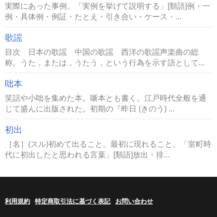
実際にあった事例。「実例を挙げて説明する」[類語]例・一
例・具体例・例証・たとえ・引き合い・ケース・...
歌謡
目次 日本の歌謡 中国の歌謡 西洋の歌謡声楽曲の総
称。うた，または，うたう，という行為を示す語として...
咄本
笑話や小咄を集めた本。噺本とも書く。江戸時代全般を通
じて盛んに出版された。初期の『昨日 (きのう) ...
初出
［名］(スル)初めて出ること。最初に現れること。「室町時
代に初出したと思われる言葉」[類語]放出・排...
利用規約
特定商取引法に基づく表記
お問い合わせ