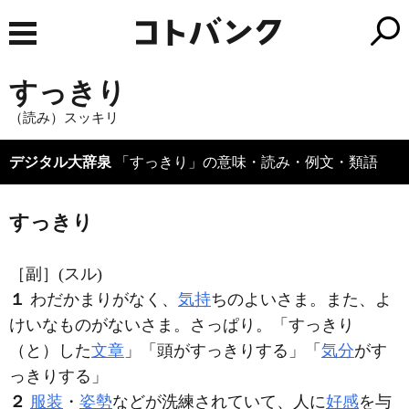
すっきり
（読み）スッキリ
デジタル大辞泉
「すっきり」の意味・読み・例文・類語
すっきり
［副］
(スル)
１
わだかまりがなく、
気持
ちのよいさま。また、よ
けいなものがないさま。さっぱり。「
すっきり
（と）した
文章
」「頭が
すっきり
する」「
気分
が
す
っきり
する」
２
服装
・
姿勢
などが洗練されていて、人に
好感
を与