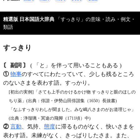
精選版 日本国語大辞典
「すっきり」の意味・読み・例文・
類語
すっきり
〘 副詞 〙
( 「と」を伴って用いることもある )
①
物事
のすべてにわたっていて、少しも残るところ
のないさまを表わす語。すっかり。
[初出の実例]「さても上手のかけるかけ物 すっきりと眼のほしの
ちり薬」(出典：俳諧・伊勢山田俳諧集（1650）長抜書)
「なふすっきりわしが聞ました。みな嶋八さまのがお道理じゃ」
(出典：浄瑠璃・冥途の飛脚（1711頃）中)
②
言動
、気持、
態度
に滞るものがなく、快いさまを
表わす語。未練がなく、きっぱりしたさま。また、