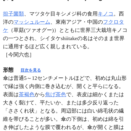
担子菌類
、マツタケ目キシメジ科の食用
キノコ
。西
洋の
マッシュルーム
、東南アジア・中国の
フクロタ
ケ
（草菇(ツァオグー)）とともに世界三大栽培キノコ
の一つとされ、シイタケshiitakeの名はそのまま世界
に通用するほど広く親しまれている。
［今関六也］
形態
目次を見る
傘は普通5～12センチメートルほどで、初めは丸山形
で縁は強く内側に巻き込むが、開くと平らになる。
表面は
茶褐色
から
焦げ茶色
で、表皮は細かくまたは
大きく裂けて、平たいか、または多少反り返った
「ささくれ状」となる。周辺部には白い綿毛状の繊
維を帯びることが多い。傘の下側は、初めは綿を引
き伸ばしたような膜で覆われるが、傘が開くと膜は