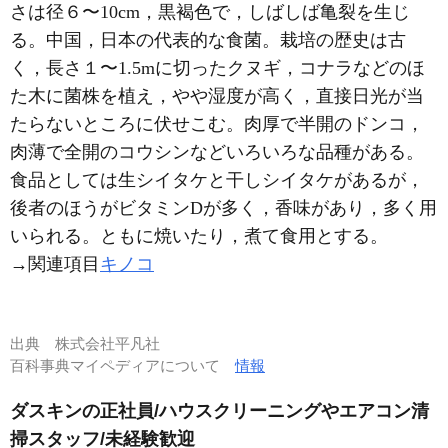
さは径６〜10cm，黒褐色で，しばしば亀裂を生じ
る。中国，日本の代表的な食菌。栽培の歴史は古
く，長さ１〜1.5mに切ったクヌギ，コナラなどのほ
た木に菌株を植え，やや湿度が高く，直接日光が当
たらないところに伏せこむ。肉厚で半開のドンコ，
肉薄で全開のコウシンなどいろいろな品種がある。
食品としては生シイタケと干しシイタケがあるが，
後者のほうがビタミンDが多く，香味があり，多く用
いられる。ともに焼いたり，煮て食用とする。
→関連項目
キノコ
出典
株式会社平凡社
百科事典マイペディアについて
情報
ダスキンの正社員/ハウスクリーニングやエアコン清
掃スタッフ/未経験歓迎