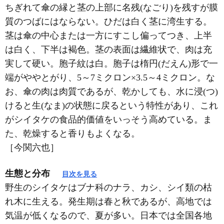
ちぎれて傘の縁と茎の上部に名残(なごり)を残すが膜
質のつばにはならない。ひだは白く茎に湾生する。
茎は傘の中心または一方にすこし偏ってつき、上半
は白く、下半は褐色。茎の表面は繊維状で、肉は充
実して硬い。胞子紋は白。胞子は楕円(だえん)形で一
端がややとがり、5～7ミクロン×3.5～4ミクロン。な
お、傘の肉は肉質であるが、乾かしても、水に浸(つ)
けると生(なま)の状態に戻るという特性があり、これ
がシイタケの食品的価値をいっそう高めている。ま
た、乾燥すると香りもよくなる。
［今関六也］
生態と分布
目次を見る
野生のシイタケはブナ科のナラ、カシ、シイ類の枯
れ木に生える。発生期は春と秋であるが、高地では
気温が低くなるので、夏が多い。日本では全国各地