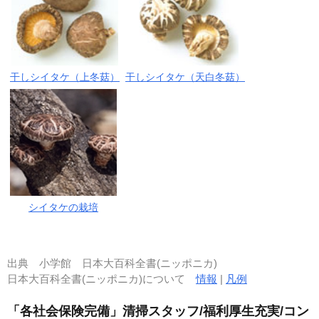
干しシイタケ（上冬菇）
干しシイタケ（天白冬菇）
シイタケの栽培
出典
小学館 日本大百科全書(ニッポニカ)
日本大百科全書(ニッポニカ)について
情報
|
凡例
「各社会保険完備」清掃スタッフ/福利厚生充実/コン