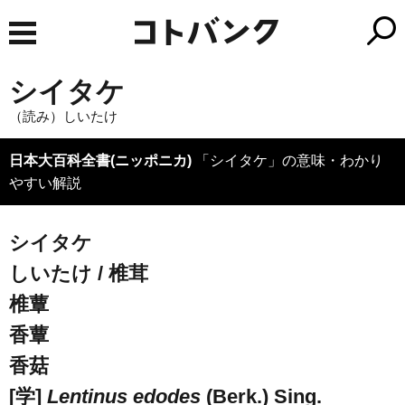
シイタケ
（読み）しいたけ
日本大百科全書(ニッポニカ)
「シイタケ」の意味・わかり
やすい解説
シイタケ
しいたけ / 椎茸
椎蕈
香蕈
香菇
[学]
Lentinus edodes
(Berk.) Sing.