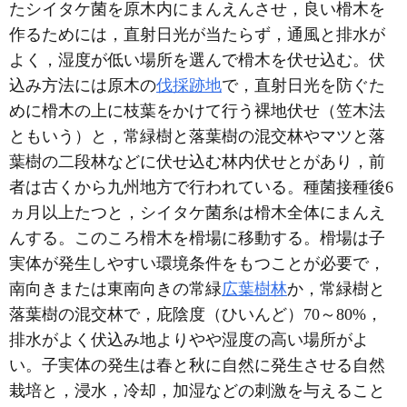
たシイタケ菌を原木内にまんえんさせ，良い榾木を
作るためには，直射日光が当たらず，通風と排水が
よく，湿度が低い場所を選んで榾木を伏せ込む。伏
込み方法には原木の
伐採跡地
で，直射日光を防ぐた
めに榾木の上に枝葉をかけて行う裸地伏せ（笠木法
ともいう）と，常緑樹と落葉樹の混交林やマツと落
葉樹の二段林などに伏せ込む林内伏せとがあり，前
者は古くから九州地方で行われている。種菌接種後6
ヵ月以上たつと，シイタケ菌糸は榾木全体にまんえ
んする。このころ榾木を榾場に移動する。榾場は子
実体が発生しやすい環境条件をもつことが必要で，
南向きまたは東南向きの常緑
広葉樹林
か，常緑樹と
落葉樹の混交林で，庇陰度（ひいんど）70～80%，
排水がよく伏込み地よりやや湿度の高い場所がよ
い。子実体の発生は春と秋に自然に発生させる自然
栽培と，浸水，冷却，加湿などの刺激を与えること