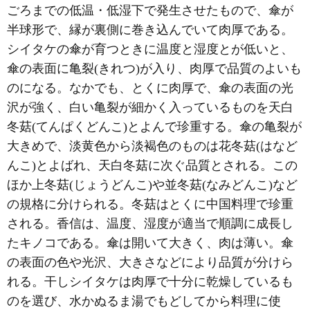
ごろまでの低温・低湿下で発生させたもので、傘が
半球形で、縁が裏側に巻き込んでいて肉厚である。
シイタケの傘が育つときに温度と湿度とが低いと、
傘の表面に亀裂(きれつ)が入り、肉厚で品質のよいも
のになる。なかでも、とくに肉厚で、傘の表面の光
沢が強く、白い亀裂が細かく入っているものを天白
冬菇(てんぱくどんこ)とよんで珍重する。傘の亀裂が
大きめで、淡黄色から淡褐色のものは花冬菇(はなど
んこ)とよばれ、天白冬菇に次ぐ品質とされる。この
ほか上冬菇(じょうどんこ)や並冬菇(なみどんこ)など
の規格に分けられる。冬菇はとくに中国料理で珍重
される。香信は、温度、湿度が適当で順調に成長し
たキノコである。傘は開いて大きく、肉は薄い。傘
の表面の色や光沢、大きさなどにより品質が分けら
れる。干しシイタケは肉厚で十分に乾燥しているも
のを選び、水かぬるま湯でもどしてから料理に使