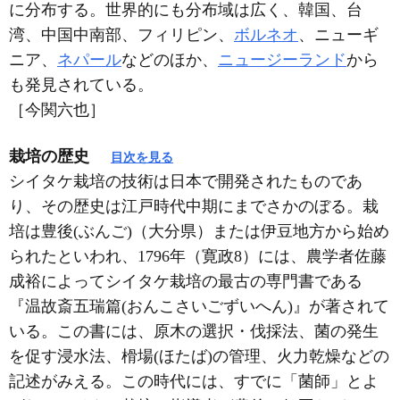
に分布する。世界的にも分布域は広く、韓国、台
湾、中国中南部、フィリピン、
ボルネオ
、ニューギ
ニア、
ネパール
などのほか、
ニュージーランド
から
も発見されている。
［今関六也］
栽培の歴史
目次を見る
シイタケ栽培の技術は日本で開発されたものであ
り、その歴史は江戸時代中期にまでさかのぼる。栽
培は豊後(ぶんご)（大分県）または伊豆地方から始め
られたといわれ、1796年（寛政8）には、農学者佐藤
成裕によってシイタケ栽培の最古の専門書である
『温故斎五瑞篇(おんこさいごずいへん)』が著されて
いる。この書には、原木の選択・伐採法、菌の発生
を促す浸水法、榾場(ほたば)の管理、火力乾燥などの
記述がみえる。この時代には、すでに「菌師」とよ