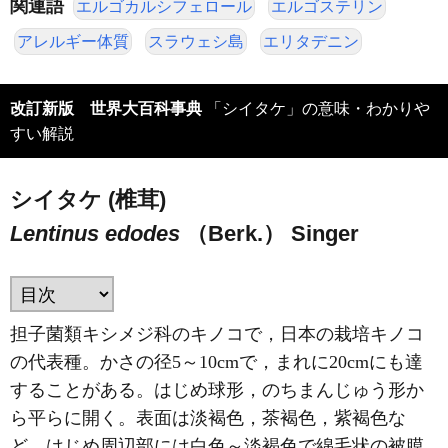
関連語
エルゴカルシフェロール
エルゴステリン
アレルギー体質
スラウェシ島
エリタデニン
改訂新版 世界大百科事典
「シイタケ」の意味・わかりや
すい解説
シイタケ (椎茸)
Lentinus edodes
（Berk.） Singer
担子菌類キシメジ科のキノコで，日本の栽培キノコ
の代表種。かさの径5～10cmで，まれに20cmにも達
することがある。はじめ球形，のちまんじゅう形か
ら平らに開く。表面は淡褐色，茶褐色，紫褐色な
ど。はじめ周辺部には白色～淡褐色で綿毛状の被膜