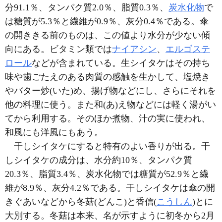
分91.1％、タンパク質2.0％、脂質0.3％、
炭水化物
で
は糖質が5.3％と繊維が0.9％、灰分0.4％である。傘
の開ききる前のものは、この値より水分が少ない傾
向にある。ビタミン類では
ナイアシン
、
エルゴステ
ロール
などが含まれている。生シイタケはその持ち
味や歯ごたえのある肉質の感触を生かして、塩焼き
やバター炒(いた)め、揚げ物などにし、さらにそれを
他の料理に使う。また和(あ)え物などには軽く湯がい
てから利用する。そのほか煮物、汁の実に使われ、
和風にも洋風にもあう。
干しシイタケにすると特有のよい香りが出る。干
しシイタケの成分は、水分約10％、タンパク質
20.3％、脂質3.4％、炭水化物では糖質が52.9％と繊
維が8.9％、灰分4.2％である。干しシイタケは傘の開
きぐあいなどから冬菇(どんこ)と香信(
こうしん
)とに
大別する。冬菇は本来、名が示すように初冬から2月