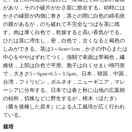
があり，その小破片がかさ面に散在する。幼時には
かさの縁部が内側に巻き，茎との間に白色の綿毛状
の膜があるが，のち破れて不完全なつばを茎に残
す。肉は厚く白色で，乾燥すると高い香気がでる。
ひだは茎に湾生し，密，白色で，古くなると褐色の
しみができる。茎は3～6cm×1cm，かさの中心または
中心をややはずれてつく。強靱で表面は帯褐色，繊
維状，上部は白色で平滑。胞子は白くせまい楕円形
で，大きさ5～6μm×6.5～3.5μm。日本，韓国，中国，
台湾，フィリピン，ボルネオ，ニューギニア，マレ
ーシアに分布する。日本では春と秋に山地の広葉樹
の枯幹，切株などに野生するが，榾木（ほたぎ）
（菌を接種した原木）による人工栽培が広く行われ
ている。
栽培