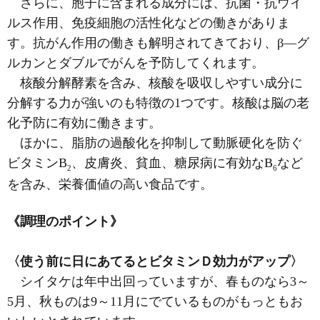
さらに、胞子に含まれる成分には、抗菌・抗ウイ
ルス作用、免疫細胞の活性化などの働きがありま
す。抗がん作用の働きも解明されてきており、β―グ
ルカンとダブルでがんを予防してくれます。
核酸分解酵素を含み、核酸を吸収しやすい成分に
分解する力が強いのも特徴の1つです。核酸は脳の老
化予防に有効に働きます。
ほかに、脂肪の過酸化を抑制して動脈硬化を防ぐ
ビタミンB
、皮膚炎、貧血、糖尿病に有効なB
など
2
6
を含み、栄養価値の高い食品です。
《調理のポイント》
〈使う前に日にあてるとビタミンＤ効力がアップ〉
シイタケは年中出回っていますが、春ものなら3～
5月、秋ものは9～11月にでているものがもっともお