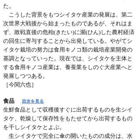
た。
こうした背景をもつシイタケ産業の発展は、第二
次世界大戦後から始まったものであるが、それはま
ず、敗戦直後の危殆(きたい)に瀕(ひん)した農村経済
の回生に寄与することから出発している。やがてシ
イタケ栽培の努力は食用キノコ類の栽培産業開発の
基調となっていった。現在では、シイタケを主体と
する食用キノコ産業は、養蚕業をしのぐ大産業へと
発展しつつある。
［今関六也］
食品
目次を見る
生鮮食品として収穫後すぐに出荷するものを生シイ
タケ、乾燥して保存性をもたせてから出荷するもの
を干しシイタケとよぶ。
生シイタケで完全に傘の開いたものの成分は、水