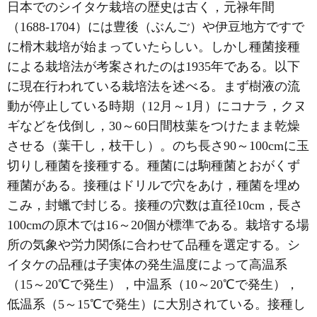
日本でのシイタケ栽培の歴史は古く，元禄年間
（1688-1704）には豊後（ぶんご）や伊豆地方ですで
に榾木栽培が始まっていたらしい。しかし種菌接種
による栽培法が考案されたのは1935年である。以下
に現在行われている栽培法を述べる。まず樹液の流
動が停止している時期（12月～1月）にコナラ，クヌ
ギなどを伐倒し，30～60日間枝葉をつけたまま乾燥
させる（葉干し，枝干し）。のち長さ90～100cmに玉
切りし種菌を接種する。種菌には駒種菌とおがくず
種菌がある。接種はドリルで穴をあけ，種菌を埋め
こみ，封蠟で封じる。接種の穴数は直径10cm，長さ
100cmの原木では16～20個が標準である。栽培する場
所の気象や労力関係に合わせて品種を選定する。シ
イタケの品種は子実体の発生温度によって高温系
（15～20℃で発生），中温系（10～20℃で発生），
低温系（5～15℃で発生）に大別されている。接種し