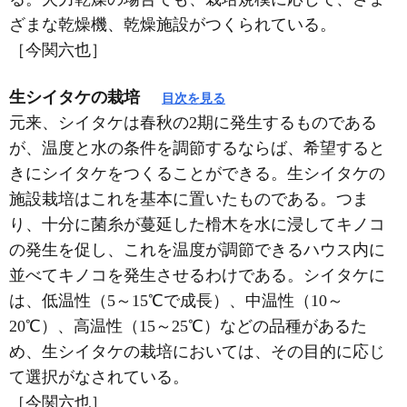
ざまな乾燥機、乾燥施設がつくられている。
［今関六也］
生シイタケの栽培
目次を見る
元来、シイタケは春秋の2期に発生するものである
が、温度と水の条件を調節するならば、希望すると
きにシイタケをつくることができる。生シイタケの
施設栽培はこれを基本に置いたものである。つま
り、十分に菌糸が蔓延した榾木を水に浸してキノコ
の発生を促し、これを温度が調節できるハウス内に
並べてキノコを発生させるわけである。シイタケに
は、低温性（5～15℃で成長）、中温性（10～
20℃）、高温性（15～25℃）などの品種があるた
め、生シイタケの栽培においては、その目的に応じ
て選択がなされている。
［今関六也］