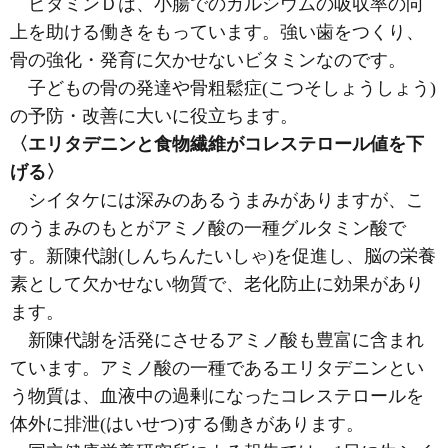
ビタミンＤは、小腸でのカルシウムの吸収率の向
上を助ける働きをもっています。強い歯をつくり、
骨の強化・発育に欠かせないビタミンなのです。
子どもの骨の発達や骨粗鬆症
(こつそしょうしょう)
の予防・改善に大いに役立ちます。
〈エリタデニンと食物繊維がコレステロール値を下
げる〉
シイタケには深みのあるうまみがありますが、こ
のうまみのもとがアミノ酸の一種グルタミン酸で
す。新陳代謝
(しんちんたいしゃ)
を促進し、脳の栄養
素として欠かせない物質で、老化防止に効果があり
ます。
新陳代謝を活発にさせるアミノ酸も豊富に含まれ
ています。アミノ酸の一種であるエリタデニンとい
う物質は、血液中の過剰になったコレステロールを
体外に排泄
(はいせつ)
する働きがあります。