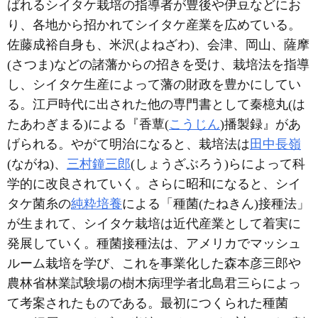
ばれるシイタケ栽培の指導者が豊後や伊豆などにお
り、各地から招かれてシイタケ産業を広めている。
佐藤成裕自身も、米沢(よねざわ)、会津、岡山、薩摩
(さつま)などの諸藩からの招きを受け、栽培法を指導
し、シイタケ生産によって藩の財政を豊かにしてい
る。江戸時代に出された他の専門書として秦檍丸(は
たあわぎまる)による『香蕈(
こうじん
)播製録』があ
げられる。やがて明治になると、栽培法は
田中長嶺
(ながね)、
三村鐘三郎
(しょうざぶろう)らによって科
学的に改良されていく。さらに昭和になると、シイ
タケ菌糸の
純粋培養
による「種菌(たねきん)接種法」
が生まれて、シイタケ栽培は近代産業として着実に
発展していく。種菌接種法は、アメリカでマッシュ
ルーム栽培を学び、これを事業化した森本彦三郎や
農林省林業試験場の樹木病理学者北島君三らによっ
て考案されたものである。最初につくられた種菌