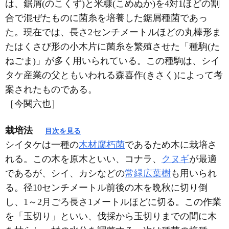
は、鋸屑(のこくず)と米糠(こめぬか)を4対1ほどの割
合で混ぜたものに菌糸を培養した鋸屑種菌であっ
た。現在では、長さ2センチメートルほどの丸棒形ま
たはくさび形の小木片に菌糸を繁殖させた「種駒(た
ねごま)」が多く用いられている。この種駒は、シイ
タケ産業の父ともいわれる森喜作(きさく)によって考
案されたものである。
［今関六也］
栽培法
目次を見る
シイタケは一種の
木材腐朽菌
であるため木に栽培さ
れる。この木を原木といい、コナラ、
クヌギ
が最適
であるが、シイ、カシなどの
常緑広葉樹
も用いられ
る。径10センチメートル前後の木を晩秋に切り倒
し、1～2月ごろ長さ1メートルほどに切る。この作業
を「玉切り」といい、伐採から玉切りまでの間に木