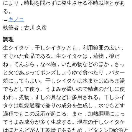
により，時期を問わずに発生させる不時栽培とがあ
る。
→
キノコ
執筆者：
古川 久彦
調理
生シイタケ，干しシイタケとも，利用範囲の広い，
すぐれた食品である。生シイタケは，蒸物，椀だ
ね，てんぷら，なべ物，いため物などのほか，さっ
と火であぶってポンズしょうゆで食べたり，バター
焼にしてもよい。干しシイタケは水またはぬるま湯
でもどして使う。うまみが濃いので精進のだしに使
われ，煮物，すしの具などに多用される。干しシイ
タケは乾燥過程で香りの成分を生成し，水でもどす
過程でもこの反応が起こる。また，加熱調理によっ
てうまみ成分が多く生成する。現在の干しシイタケ
はほとんどが人工乾燥であるため，ビタミンD給源と