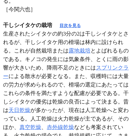
る。
［今関六也］
干しシイタケの栽培
目次を見る
生産されたシイタケの約3分の2は干しシイタケとさ
れるが、干しシイタケ用の榾場は林内に設けられ
る。これが自然栽培または
露地栽培
とよばれるもの
である。キノコの発生には気象条件、とくに雨の影
響が大きいため、降雨不足のときには
スプリンクラ
ー
による散水が必要となる。また、収穫時には大量
の労力が求められるので、榾場の選定にあたっては
これらの条件を満たすような配慮が必要である。干
しシイタケの優劣は乾燥の良否によって決まる。昔
は
天日乾燥
が多かったが、現在は人工乾燥へと変わ
っている。人工乾燥は火力乾燥が主であるが、その
ほか、
真空乾燥
、
赤外線乾燥
なども考案されてい
る。火力乾燥の場合でも、栽培規模に応じて、さま