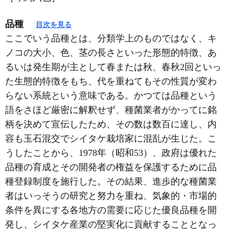
品種
目次を見る
ここでいう品種とは、分類学上のものではなく、キ
ノコの大小、色、茎の長さといった形態的特徴、あ
るいは発生期が主として春または秋、春秋2回といっ
た生態的特徴をもち、代を重ねてもその性質が変わ
らない系統という意味である。かつては品種という
語をさほど厳密に解釈せず、種菌業者がかってに銘
柄を決めて宣伝したため、その数は数百に達し、内
容も玉石混交でシイタケ栽培家に混乱が生じた。こ
うしたことから、1978年（昭和53）、政府は優れた
品種の育成とその開発者の権益を保護するために品
種登録制度を施行した。その結果、進歩的な種菌業
者はいっそうの研究と努力を重ね、気象的・市場的
条件を異にする各地方の需要に応じた優良品種を開
発し、シイタケ産業の堅実化に貢献することとなっ