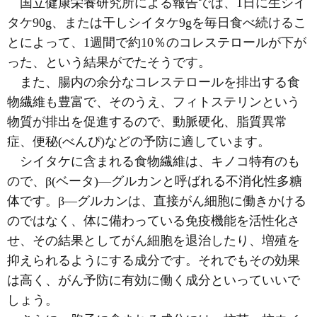
国立健康栄養研究所による報告では、1日に生シイ
タケ90g、または干しシイタケ9gを毎日食べ続けるこ
とによって、1週間で約10％のコレステロールが下が
った、という結果がでたそうです。
また、腸内の余分なコレステロールを排出する食
物繊維も豊富で、そのうえ、フィトステリンという
物質が排出を促進するので、動脈硬化、脂質異常
症、便秘
(べんぴ)
などの予防に適しています。
シイタケに含まれる食物繊維は、キノコ特有のも
ので、β
(ベータ)
―グルカンと呼ばれる不消化性多糖
体です。β―グルカンは、直接がん細胞に働きかける
のではなく、体に備わっている免疫機能を活性化さ
せ、その結果としてがん細胞を退治したり、増殖を
抑えられるようにする成分です。それでもその効果
は高く、がん予防に有効に働く成分といっていいで
しょう。