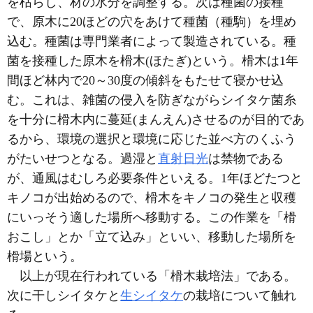
を枯らし、材の水分を調整する。次は種菌の接種
で、原木に20ほどの穴をあけて種菌（種駒）を埋め
込む。種菌は専門業者によって製造されている。種
菌を接種した原木を榾木(ほたぎ)という。榾木は1年
間ほど林内で20～30度の傾斜をもたせて寝かせ込
む。これは、雑菌の侵入を防ぎながらシイタケ菌糸
を十分に榾木内に蔓延(まんえん)させるのが目的であ
るから、環境の選択と環境に応じた並べ方のくふう
がたいせつとなる。過湿と
直射日光
は禁物である
が、通風はむしろ必要条件といえる。1年ほどたつと
キノコが出始めるので、榾木をキノコの発生と収穫
にいっそう適した場所へ移動する。この作業を「榾
おこし」とか「立て込み」といい、移動した場所を
榾場という。
以上が現在行われている「榾木栽培法」である。
次に干しシイタケと
生シイタケ
の栽培について触れ