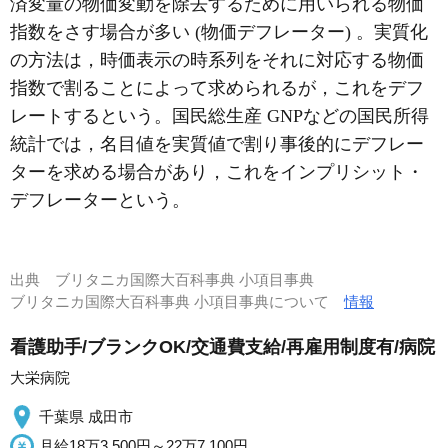
済変量の物価変動を除去するために用いられる物価
指数をさす場合が多い (物価デフレーター) 。実質化
の方法は，時価表示の時系列をそれに対応する物価
指数で割ることによって求められるが，これをデフ
レートするという。国民総生産 GNPなどの国民所得
統計では，名目値を実質値で割り事後的にデフレー
ターを求める場合があり，これをインプリシット・
デフレーターという。
出典
ブリタニカ国際大百科事典 小項目事典
ブリタニカ国際大百科事典 小項目事典について
情報
看護助手/ブランクOK/交通費支給/再雇用制度有/病院
大栄病院
千葉県 成田市
月給18万3,500円～22万7,100円