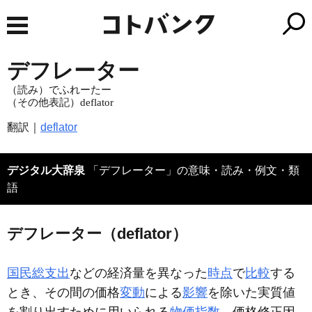
デフレーター
（読み）でふれーたー
（その他表記）deflator
翻訳｜
deflator
デジタル大辞泉
「デフレーター」の意味・読み・例文・類
語
デフレーター（deflator）
国民総支出
などの経済量を異なった
時点
で
比較
する
とき、その間の価格
変動
による
影響
を除いた実質値