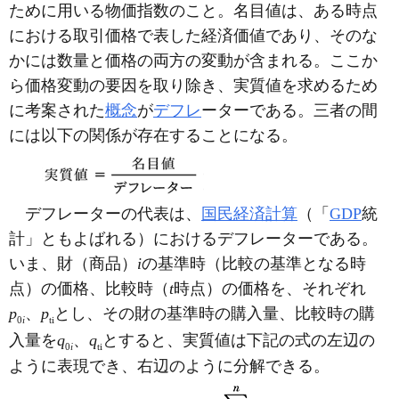
ために用いる物価指数のこと。名目値は、ある時点
における取引価格で表した経済価値であり、そのな
かには数量と価格の両方の変動が含まれる。ここか
ら価格変動の要因を取り除き、実質値を求めるため
に考案された
概念
が
デフレ
ーターである。三者の間
には以下の関係が存在することになる。
デフレーターの代表は、
国民経済計算
（「
GDP
統
計」ともよばれる）におけるデフレーターである。
いま、財（商品）
i
の基準時（比較の基準となる時
点）の価格、比較時（
t
時点）の価格を、それぞれ
p
、
p
とし、その財の基準時の購入量、比較時の購
0
i
ti
入量を
q
、
q
とすると、実質値は下記の式の左辺の
0
i
ti
ように表現でき、右辺のように分解できる。