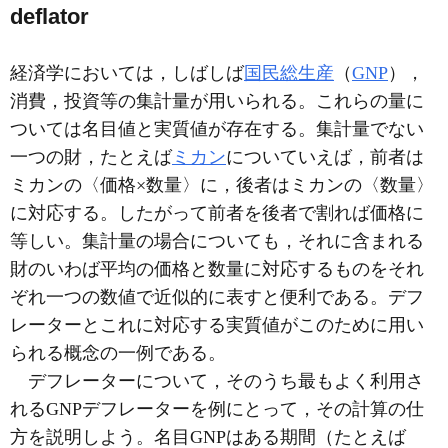
deflator
経済学においては，しばしば
国民総生産
（
GNP
），
消費，投資等の集計量が用いられる。これらの量に
ついては名目値と実質値が存在する。集計量でない
一つの財，たとえば
ミカン
についていえば，前者は
ミカンの〈価格×数量〉に，後者はミカンの〈数量〉
に対応する。したがって前者を後者で割れば価格に
等しい。集計量の場合についても，それに含まれる
財のいわば平均の価格と数量に対応するものをそれ
ぞれ一つの数値で近似的に表すと便利である。デフ
レーターとこれに対応する実質値がこのために用い
られる概念の一例である。
デフレーターについて，そのうち最もよく利用さ
れるGNPデフレーターを例にとって，その計算の仕
方を説明しよう。名目GNPはある期間（たとえば