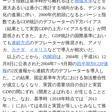
ーシェ指数は基準時から離れるほど
物価水準
などを
過大あるいは過小に推計する傾向がある。デジタル
化の進展に伴い、2000年代初頭になるとパーシェ指
数であるGDP統計のデフレーターの下方バイアス
（結果として実質GDPの上方バイアスを生む）が問
題視されてきた。また、GDP統計の国際基準におい
ても
連鎖方式
のデフレーターが推奨され、アメリ
カ、
カナダ
、
イギリス
などで導入が相次いだ。
以上のことから、
内閣府
は、2004年（平成16）12
月8日に公表された2004年7～9月期の
四半期別GDP速
報
の2次速報から連鎖方式のデフレーターを導入し
た。この結果、固定基準年方式における加法整合性
が成立しなくなり、実質の需要項目の合計と実質
GDPの間にずれ（開差とよばれる）が生じることと
なった。なお、基準時（2018年時点では「2011
年」）においては名目と実質が等しいとみなして推