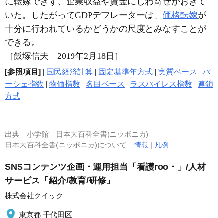
に転嫁できず、企業収益や賃金にしわ寄せがおきて
いた。したがってGDPデフレーターは、
価格転嫁
が
十分に行われているかどうかの尺度とみなすことが
できる。
［飯塚信夫 2019年2月18日］
[参照項目]
|
国民経済計算
|
固定基準年方式
|
実質ベース
|
パ
ーシェ指数
|
物価指数
|
名目ベース
|
ラスパイレス指数
|
連鎖
方式
出典
小学館 日本大百科全書(ニッポニカ)
日本大百科全書(ニッポニカ)について
情報
|
凡例
SNSコンテンツ企画・運用担当「看護roo・」/人材
サービス「紹介/教育/研修」
株式会社クイック
東京都 千代田区