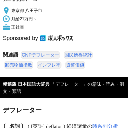
東京都 八王子市
月給21万円～
正社員
Sponsored by
関連語
GNPデフレーター
国民所得統計
卸売物価指数
インフレ率
貨幣価値
精選版 日本国語大辞典
「デフレーター」の意味・読み・例
文・類語
デフレーター
〘 名詞 〙
( [英語] deflator ) 経済諸量の
時系列分析