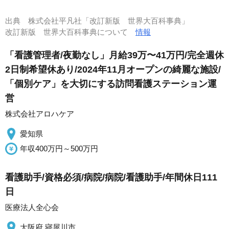
出典
株式会社平凡社「改訂新版 世界大百科事典」
改訂新版 世界大百科事典について
情報
「看護管理者/夜勤なし」月給39万〜41万円/完全週休
2日制希望休あり/2024年11月オープンの綺麗な施設/
「個別ケア」を大切にする訪問看護ステーション運
営
株式会社アロハケア
愛知県
年収400万円～500万円
看護助手/資格必須/病院/病院/看護助手/年間休日111
日
医療法人全心会
大阪府 寝屋川市