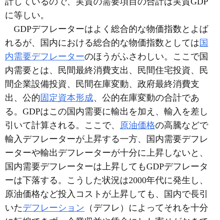
計しているので、実質の需要項目の合計は実質GDP
に等しい。
GDPデフレーターはよく総合的な物価指数とよば
れるが、国内における総合的な物価指数としては
国
内需要デフレーター
のほうがふさわしい。ここで国
内需要とは、民間最終消費支出、民間住宅投資、民
間企業設備投資、民間在庫変動、政府最終消費支
出、公的
固定資本形成
、公的在庫変動の合計であ
る。GDPはこの国内需要に輸出を加え、輸入を差し
引いて計算される。ここで、
原油価格
の高騰などで
輸入デフレーターが上昇する一方、国内需要デフレ
ーターや輸出デフレーターが十分に上昇しないと、
国内需要デフレーターは上昇してもGDPデフレータ
ーは下落する。こうした状況は2000年代に発生し、
原油価格など投入コストが上昇しても、国内で長引
いた
デフレーション
（デフレ）によってそれを十分