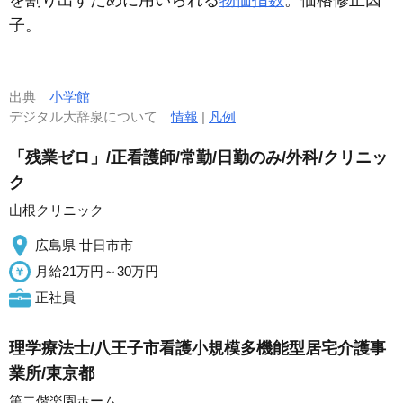
を割り出すために用いられる
物価指数
。価格修正因
子。
出典
小学館
デジタル大辞泉について
情報
|
凡例
「残業ゼロ」/正看護師/常勤/日勤のみ/外科/クリニッ
ク
山根クリニック
広島県 廿日市市
月給21万円～30万円
正社員
理学療法士/八王子市看護小規模多機能型居宅介護事
業所/東京都
第二偕楽園ホーム