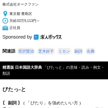
株式会社オークファン
東京都 豊島区
月給33万9,113円～
正社員
Sponsored by
関連語
宮沢賢治
芝木好子
ミカン
副詞
出典
精選版 日本国語大辞典
「ぴたっと」の意味・読み・例文・
類語
ぴたっ‐と
〘 副詞 〙
( 「ぴたり」を強めたいい方 )