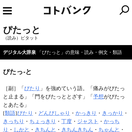
ぴたっと
（読み）ピタット
デジタル大辞泉
「ぴたっと」の意味・読み・例文・類語
ぴたっ‐と
［副］
「
ぴたり
」を強めていう語。「痛みが
ぴたっ
と
止まる」「門を
ぴたっと
とざす」「
予想
が
ぴたっ
と
あたる」
[
類語
]
ぴたり
・
どんぴしゃり
・
かっきり
・
きっかり
・
きっちり
・
ちょっきり
・
丁度
・
ジャスト
・
かっち
り
・
しかと
・
きちんと
・
きちんきちん
・
ちゃんと
・