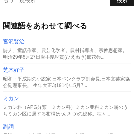
関連語をあわせて調べる
宮沢賢治
詩人、童話作家、農芸化学者。農村指導者、宗教思想家。
明治29年8月27日岩手県稗貫(ひえぬき)郡花巻...
芝木好子
昭和・平成期の小説家 日本ペンクラブ副会長;日本文芸家協
会副理事長。 生年大正3(1914)年5月7...
ミカン
ミカン科（APG分類：ミカン科）ミカン亜科ミカン属のう
ちミカン区に属する柑橘(かんきつ)の総称。種々...
副詞