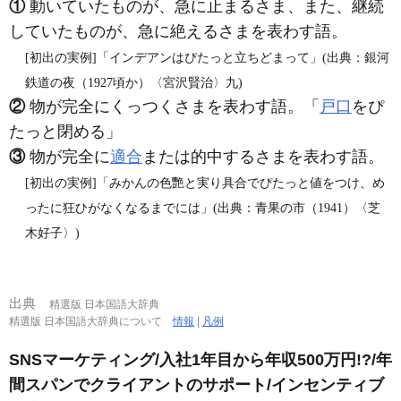
①
動いていたものが、急に止まるさま、また、継続
していたものが、急に絶えるさまを表わす語。
[初出の実例]「インデアンはぴたっと立ちどまって」(出典：銀河
鉄道の夜（1927頃か）〈宮沢賢治〉九)
②
物が完全にくっつくさまを表わす語。「
戸口
をぴ
たっと閉める」
③
物が完全に
適合
または的中するさまを表わす語。
[初出の実例]「みかんの色艷と実り具合でぴたっと値をつけ、め
ったに狂ひがなくなるまでには」(出典：青果の市（1941）〈芝
木好子〉)
出典
精選版 日本国語大辞典
精選版 日本国語大辞典について
情報
|
凡例
SNSマーケティング/入社1年目から年収500万円!?/年
間スパンでクライアントのサポート/インセンティブ