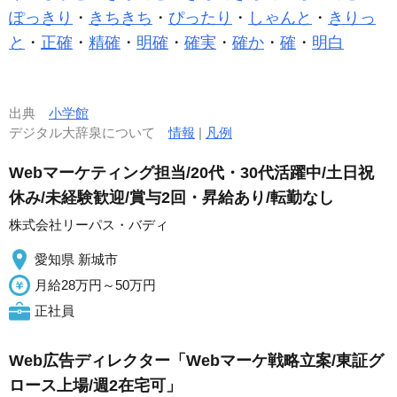
ぽっきり
・
きちきち
・
ぴったり
・
しゃんと
・
きりっ
と
・
正確
・
精確
・
明確
・
確実
・
確か
・
確
・
明白
出典
小学館
デジタル大辞泉について
情報
|
凡例
Webマーケティング担当/20代・30代活躍中/土日祝
休み/未経験歓迎/賞与2回・昇給あり/転勤なし
株式会社リーパス・バディ
愛知県 新城市
月給28万円～50万円
正社員
Web広告ディレクター「Webマーケ戦略立案/東証グ
ロース上場/週2在宅可」