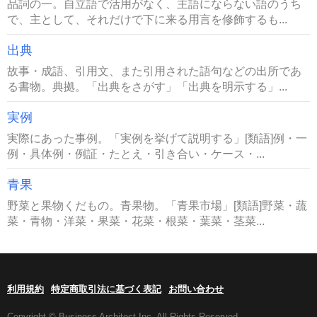
品詞の一。自立語で活用がなく、主語にならない語のうち
で、主として、それだけで下に来る用言を修飾するも...
出典
故事・成語、引用文、また引用された語句などの出所であ
る書物。典拠。「出典をさがす」「出典を明示する」...
実例
実際にあった事例。「実例を挙げて説明する」[類語]例・一
例・具体例・例証・たとえ・引き合い・ケース・...
青果
野菜と果物くだもの。青果物。「青果市場」[類語]野菜・蔬
菜・青物・洋菜・果菜・花菜・根菜・葉菜・茎菜...
利用規約
特定商取引法に基づく表記
お問い合わせ
Copyright © Business Architect Inc. All Rights Reserved.