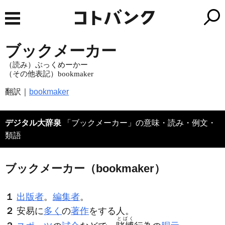
ブックメーカー
（読み）ぶっくめーかー
（その他表記）bookmaker
翻訳｜
bookmaker
デジタル大辞泉
「ブックメーカー」の意味・読み・例文・
類語
ブックメーカー（bookmaker）
１
出版者
。
編集者
。
２
安易に
多く
の
著作
をする人。
とばく