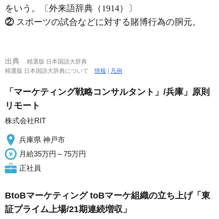
をいう。〔外来語辞典（1914）〕
②
スポーツの試合などに対する賭博行為の胴元。
出典
精選版 日本国語大辞典
精選版 日本国語大辞典について
情報
|
凡例
「マーケティング戦略コンサルタント」/兵庫」原則
リモート
株式会社RIT
兵庫県 神戸市
月給35万円～75万円
正社員
BtoBマーケティング toBマーケ組織の立ち上げ「東
証プライム上場/21期連続増収」