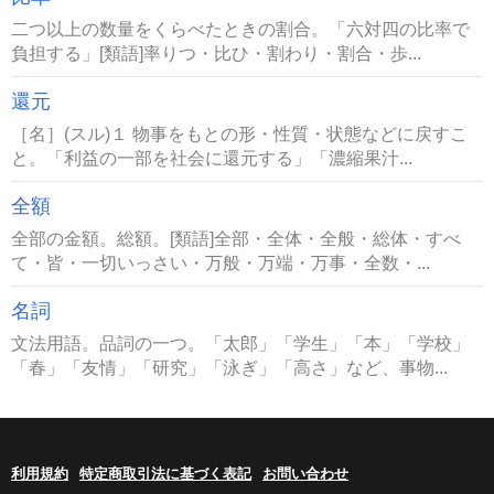
二つ以上の数量をくらべたときの割合。「六対四の比率で
負担する」[類語]率りつ・比ひ・割わり・割合・歩...
還元
［名］(スル)１ 物事をもとの形・性質・状態などに戻すこ
と。「利益の一部を社会に還元する」「濃縮果汁...
全額
全部の金額。総額。[類語]全部・全体・全般・総体・すべ
て・皆・一切いっさい・万般・万端・万事・全数・...
名詞
文法用語。品詞の一つ。「太郎」「学生」「本」「学校」
「春」「友情」「研究」「泳ぎ」「高さ」など、事物...
利用規約
特定商取引法に基づく表記
お問い合わせ