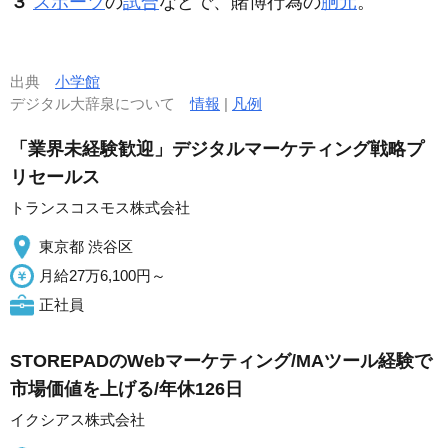
３
スポーツ
の
試合
などで、
賭博
行為の
胴元
。
出典
小学館
デジタル大辞泉について
情報
|
凡例
「業界未経験歓迎」デジタルマーケティング戦略プ
リセールス
トランスコスモス株式会社
東京都 渋谷区
月給27万6,100円～
正社員
STOREPADのWebマーケティング/MAツール経験で
市場価値を上げる/年休126日
イクシアス株式会社