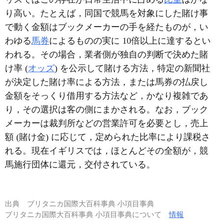
り高い。たとえば，同国で競馬を対象にした賭け事
で動く金額はブックメーカーの手を経たものが，い
わゆる
馬券
によるものの実に 10倍以上に達するとい
われる。その場合，業者側が独自の判断で決めた賭
け率 (
オッズ
) を公示して賭ける方法，特定の新聞社
が決定した賭け率による方法，または馬券の払戻し
金額をそっくり借用する方法など，かなり複雑であ
り，その選択は客の側にまかされる。なお，ブック
メーカーは裁判所などの営業許可を必要とし，売上
額 (賭け金) に応じて，定められた比率により課税さ
れる。現在イギリスでは，ほとんどその全額が，競
馬施行団体に還元，交付されている。
出典
ブリタニカ国際大百科事典 小項目事典
ブリタニカ国際大百科事典 小項目事典について
情報