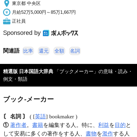
東京都 中央区
月給52万5,000円～85万1,667円
正社員
Sponsored by
関連語
比率
還元
全額
名詞
精選版 日本国語大辞典
「ブックメーカー」の意味・読み・
例文・類語
ブック‐メーカー
〘 名詞 〙
( [
英語
] bookmaker )
①
著作者
。
書籍
を編集する人。特に、
利益
を
目的
と
して安易に多くの著作をする人、
書物
を
濫作
する人