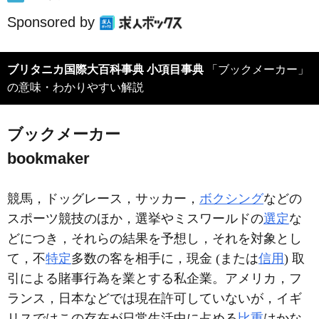
Sponsored by
ブリタニカ国際大百科事典 小項目事典
「ブックメーカー」
の意味・わかりやすい解説
ブックメーカー
bookmaker
競馬，ドッグレース，サッカー，
ボクシング
などの
スポーツ競技のほか，選挙やミスワールドの
選定
な
どにつき，それらの結果を予想し，それを対象とし
て，不
特定
多数の客を相手に，現金 (または
信用
) 取
引による賭事行為を業とする私企業。アメリカ，フ
ランス，日本などでは現在許可していないが，イギ
リスではこの存在が日常生活中に占める
比重
はかな