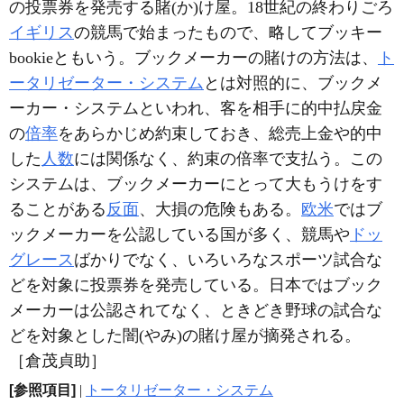
の投票券を発売する賭(か)け屋。18世紀の終わりごろ
イギリス
の競馬で始まったもので、略してブッキー
bookieともいう。ブックメーカーの賭けの方法は、
ト
ータリゼーター・システム
とは対照的に、ブックメ
ーカー・システムといわれ、客を相手に的中払戻金
の
倍率
をあらかじめ約束しておき、総売上金や的中
した
人数
には関係なく、約束の倍率で支払う。この
システムは、ブックメーカーにとって大もうけをす
ることがある
反面
、大損の危険もある。
欧米
ではブ
ックメーカーを公認している国が多く、競馬や
ドッ
グレース
ばかりでなく、いろいろなスポーツ試合な
どを対象に投票券を発売している。日本ではブック
メーカーは公認されてなく、ときどき野球の試合な
どを対象とした闇(やみ)の賭け屋が摘発される。
［倉茂貞助］
[参照項目]
|
トータリゼーター・システム