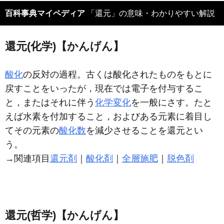
百科事典マイペディア
「還元」の意味・わかりやすい解説
還元(化学)【かんげん】
酸化
の反対の過程。古くは酸化されたものをもとに
戻すことをいったが，現在では電子を付与するこ
と，またはそれに伴う
化学変化
を一般にさす。たと
えば水素を付加すること，およびある元素に着目し
てその元素の
酸化数
を減少させることを還元とい
う。
→関連項目
還元剤
｜
酸化剤
｜
全層施肥
｜
脱色剤
還元(哲学)【かんげん】