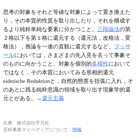
思考の対象をそれと等値な対象によって置き換えた
り，その本質的性質を取り出したり，それを構成す
るより純粋単純な要素に分かつこと。
三段論法
の第
２格以下を第１格に還元する（還元法，改格法，変
格法），推論を一連の直観に還元するなど。
フッサ
ール
においては，さまざまの先入見を去って事象そ
のものに向かうこと。対象を個別的
多様性
において
ではなく，その本質においてみる形相的還元
eidetische Reduktionと，自然的態度を括弧に入れ，そ
のあとに残る純粋意識の領域を取り出す現象学的還
元とがある。→
還元主義
出典
株式会社平凡社
百科事典マイペディアについて
情報