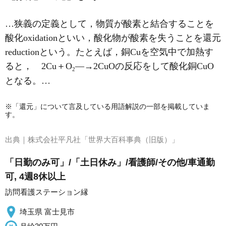
…狭義の定義として，物質が酸素と結合することを
酸化oxidationといい，酸化物が酸素を失うことを還元
reductionという。たとえば，銅Cuを空気中で加熱す
ると， 2Cu＋O
―→2CuOの反応をして酸化銅CuO
2
となる。…
※「還元」について言及している用語解説の一部を掲載していま
す。
出典｜
株式会社平凡社「世界大百科事典（旧版）」
「日勤のみ可」/「土日休み」/看護師/その他/車通勤
可, 4週8休以上
訪問看護ステーション縁
埼玉県 富士見市