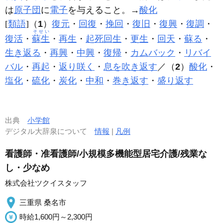
は
原子団
に
電子
を与えること。→
酸化
[
類語
]（
1
）
復元
・
回復
・
挽回
・
復旧
・
復興
・
復調
・
そせい
復活
・
蘇生
・
再生
・
起死回生
・
更生
・
回天
・
蘇る
・
生き返る
・
再興
・
中興
・
復帰
・
カムバック
・
リバイ
バル
・
再起
・
返り咲く
・
息を吹き返す
／（
2
）
酸化
・
塩化
・
硫化
・
炭化
・
中和
・
巻き返す
・
盛り返す
出典
小学館
デジタル大辞泉について
情報
|
凡例
看護師・准看護師/小規模多機能型居宅介護/残業な
し・少なめ
株式会社ツクイスタッフ
三重県 桑名市
時給1,600円～2,300円