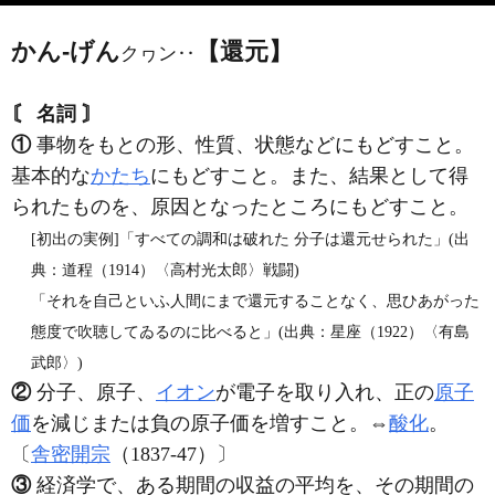
かん‐げん
【還元】
クヮン‥
〘 名詞 〙
①
事物をもとの形、性質、状態などにもどすこと。
基本的な
かたち
にもどすこと。また、結果として得
られたものを、原因となったところにもどすこと。
[初出の実例]「すべての調和は破れた 分子は還元せられた」(出
典：道程（1914）〈高村光太郎〉戦闘)
「それを自己といふ人間にまで還元することなく、思ひあがった
態度で吹聴してゐるのに比べると」(出典：星座（1922）〈有島
武郎〉)
②
分子、原子、
イオン
が電子を取り入れ、正の
原子
価
を減じまたは負の原子価を増すこと。⇔
酸化
。
〔
舎密開宗
（1837‐47）〕
③
経済学で、ある期間の収益の平均を、その期間の