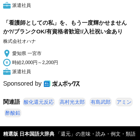
派遣社員
「看護師としての私」を、もう一度輝かせません
か?/ブランクOK/有資格者歓迎!/入社祝い金あり
株式会社オハナ
愛知県 一宮市
時給2,000円～2,200円
派遣社員
Sponsored by
関連語
酸化還元反応
高村光太郎
有島武郎
アミン
酢酸鉛
精選版 日本国語大辞典
「還元」の意味・読み・例文・類語