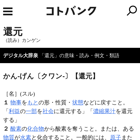
還元
（読み）カンゲン
デジタル大辞泉
「還元」の意味・読み・例文・類語
かん‐げん〔クワン‐〕【還元】
［名］
(スル)
１
物事
を
もと
の形・性質・
状態
などに戻すこと。
「
利益
の
一部
を
社会
に
還元
する」「
濃縮果汁
を
還元
する」
２
酸素
の
化合物
から酸素を奪うこと。または、ある
物質
が
水素
と化合すること。一般的には、
原子
また