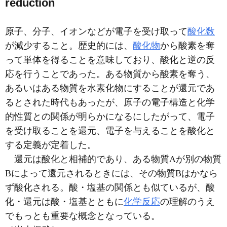
reduction
原子、分子、イオンなどが電子を受け取って
酸化数
が減少すること。歴史的には、
酸化物
から酸素を奪
って単体を得ることを意味しており、酸化と逆の反
応を行うことであった。ある物質から酸素を奪う、
あるいはある物質を水素化物にすることが還元であ
るとされた時代もあったが、原子の電子構造と化学
的性質との関係が明らかになるにしたがって、電子
を受け取ることを還元、電子を与えることを酸化と
する定義が定着した。
還元は酸化と相補的であり、ある物質Aが別の物質
Bによって還元されるときには、その物質Bはかなら
ず酸化される。酸・塩基の関係とも似ているが、酸
化・還元は酸・塩基とともに
化学反応
の理解のうえ
でもっとも重要な概念となっている。