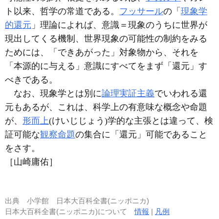
ト以来、哲学の常道である。
フッサール
の「
現象学
的還元
」理論によれば、意識＝現象のうちに世界が
現出してくる機制、世界現象の可能性の制約をみる
ためには、「できあがった」対象物から、それを
「本源的に与える」意識にすべてをまず「還元」す
べきである。
なお、現象学とは別に
論理実証主義
でいわれる還
元もあるが、これは、科学上の有意味な概念や命題
が、
形而上
(けいじじょう)学的な主張とは違って、検
証可能な
観察命題
の集合に「還元」可能であること
をさす。
［山崎庸佑］
出典
小学館 日本大百科全書(ニッポニカ)
日本大百科全書(ニッポニカ)について
情報
|
凡例