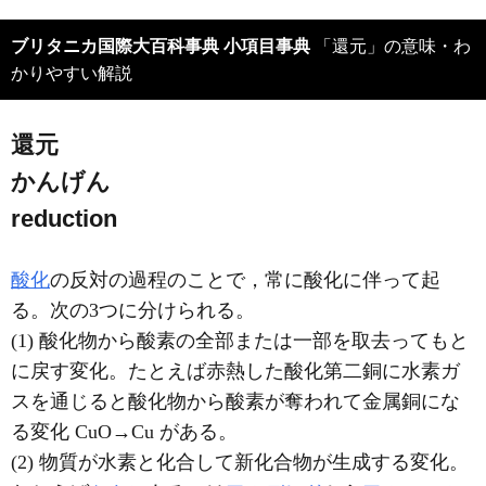
ブリタニカ国際大百科事典 小項目事典
「還元」の意味・わ
かりやすい解説
還元
かんげん
reduction
酸化
の反対の過程のことで，常に酸化に伴って起
る。次の3つに分けられる。
(1) 酸化物から酸素の全部または一部を取去ってもと
に戻す変化。たとえば赤熱した酸化第二銅に水素ガ
スを通じると酸化物から酸素が奪われて金属銅にな
る変化 CuO→Cu がある。
(2) 物質が水素と化合して新化合物が生成する変化。