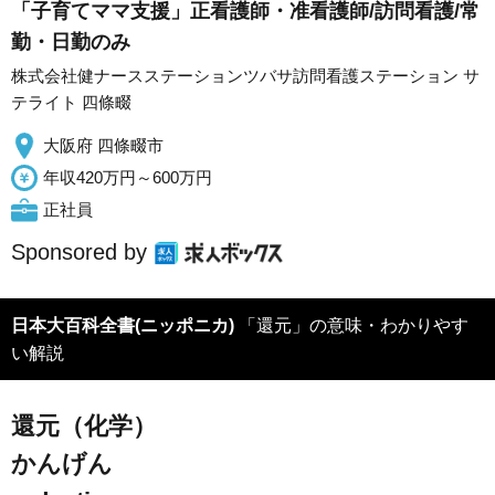
「子育てママ支援」正看護師・准看護師/訪問看護/常
勤・日勤のみ
株式会社健ナースステーションツバサ訪問看護ステーション サ
テライト 四條畷
大阪府 四條畷市
年収420万円～600万円
正社員
Sponsored by
日本大百科全書(ニッポニカ)
「還元」の意味・わかりやす
い解説
還元（化学）
かんげん