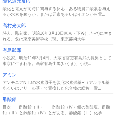
酸化還元反応
酸化と還元が同時に関与する反応．ある物質に酸素を与え
るか水素を奪うか，または元素あるいはイオンから電...
高村光太郎
詩人、彫刻家。明治16年3月13日東京・下谷(したや)に生ま
れる。父は東京美術学校（現、東京芸術大学...
有島武郎
小説家。明治11年3月4日、大蔵省官吏有島武の長男として
東京に生まれる。画家有島生馬(いくま)、小説...
アミン
アンモニアNH3の水素原子を炭化水素残基R（アルキル基
あるいはアリール基）で置換した化合物の総称。置...
酢酸鉛
目次 酢酸鉛（Ⅱ） 酢酸鉛（Ⅳ）鉛の酢酸塩。酢酸
鉛（Ⅱ）と酢酸鉛（Ⅳ）とがある。酢酸鉛（Ⅱ）化学...