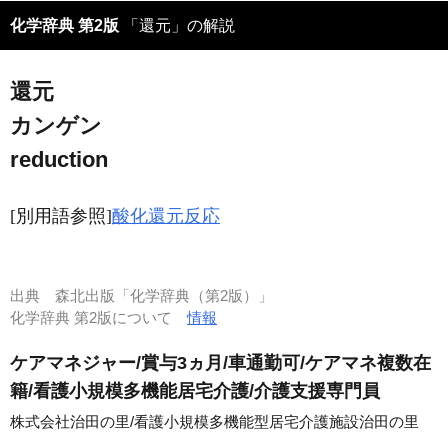
化学辞典 第2版
「還元」の解説
還元
カンゲン
reduction
[別用語参照]
酸化還元反応
出典
森北出版「化学辞典（第2版）」
化学辞典 第2版について
情報
ケアマネジャー/賞与3ヵ月/車通勤可/ケアマネ複数在
籍/看護小規模多機能居宅介護/介護支援専門員
株式会社治田の里/看護小規模多機能型居宅介護施設治田の里