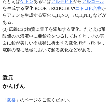
たとえば
ケトン
あるいは
アルデヒド
から
アルコール
を生成する変化 RCOR→RCHOHR や
ニトロ化合物
か
らアミンを生成する変化 C
H
NO
→C
H
NH
などが
6
5
2
6
5
2
ある。
(3) 広義には物質に電子を添加する変化。たとえば酢
酸鉛の水溶液中に亜鉛粒をつるしておくと，その表
2+
面に鉛が美しい樹枝状に析出する変化 Pb
→Pb や，
電解の際に陰極において起る変化などがある。
還元
かんげん
「
変格
」のページをご覧ください。