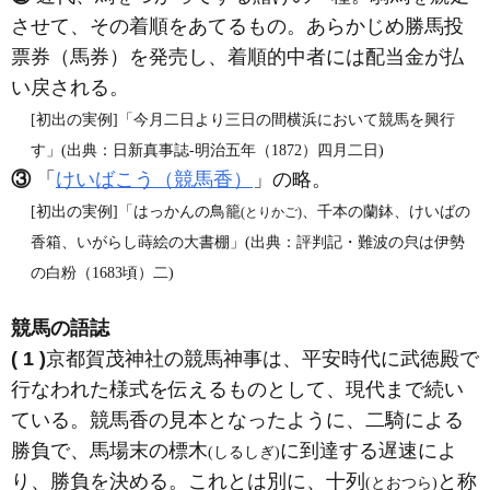
させて、その着順をあてるもの。あらかじめ勝馬投
票券（馬券）を発売し、着順的中者には配当金が払
い戻される。
[初出の実例]「今月二日より三日の間横浜において競馬を興行
す」(出典：日新真事誌‐明治五年（1872）四月二日)
③
「
けいばこう（競馬香）
」の略。
[初出の実例]「はっかんの鳥籠
、千本の蘭鉢、けいばの
(とりかご)
香箱、いがらし蒔絵の大書棚」(出典：評判記・難波の㒵は伊勢
の白粉（1683頃）二)
競馬の語誌
( 1 )
京都賀茂神社の競馬神事は、平安時代に武徳殿で
行なわれた様式を伝えるものとして、現代まで続い
ている。競馬香の見本となったように、二騎による
勝負で、馬場末の標木
に到達する遅速によ
(しるしぎ)
り、勝負を決める。これとは別に、十列
と称
(とおつら)