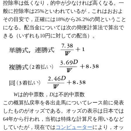
控除率は低くなり，的中が少なければ高くなる。一
般に控除率は25%といわれているが，これはおおよ
その目安で，正確には18%から26.2%の間ということ
になる。配当金については次の簡便計算法で算出で
きる（いずれも10円に対しての配当）。
W
は的中票数，
D
は不的中票数
この概算払戻率を各出走馬についてレース前に発表
したものがオッズである。オッズの表示は日本では
64年から行われ，当初は特殊な計算尺を用いるなど
していたが，現在では
コンピューター
により，オッ