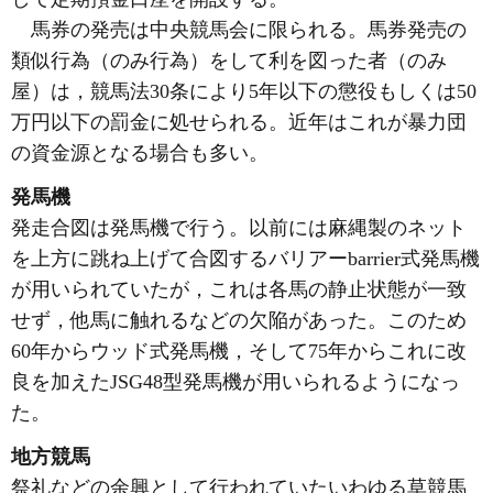
馬券の発売は中央競馬会に限られる。馬券発売の
類似行為（のみ行為）をして利を図った者（のみ
屋）は，競馬法30条により5年以下の懲役もしくは50
万円以下の罰金に処せられる。近年はこれが暴力団
の資金源となる場合も多い。
発馬機
発走合図は発馬機で行う。以前には麻縄製のネット
を上方に跳ね上げて合図するバリアーbarrier式発馬機
が用いられていたが，これは各馬の静止状態が一致
せず，他馬に触れるなどの欠陥があった。このため
60年からウッド式発馬機，そして75年からこれに改
良を加えたJSG48型発馬機が用いられるようになっ
た。
地方競馬
祭礼などの余興として行われていたいわゆる草競馬