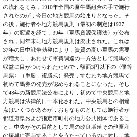
の流れをくみ，1910年全国の畜牛馬組合の手で施行
されたのが，今日の地方競馬の始まりとなった。そ
の後，施行者や地方競馬規則（最初の制定は1927
年）の変遷を経て，39年〈軍馬資源保護法〉が公布
され，同年末に地方競馬規則は廃止された。これは
37年の日中戦争勃発により，資質の高い軍馬の需要
が増大し，あわせて軍費調達の一方法として競馬の
収益に目がつけられたためで，額面3円以下の〈優等
馬票〉（単勝，複勝式）発売，すなわち地方競馬で
初めて馬券の発売が認められることになった。そし
て48年の新競馬法公布により，初めて中央競馬と地
方競馬は法律的に一本化された。中央競馬との相違
点はいくつかあるが，おもなものとしては施行者が
都道府県および指定市町村の地方公共団体であるこ
と。中央がその目的として馬の改良増殖その他畜産
の振興に寄与することをうたっているのに対し，地