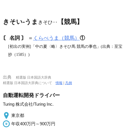
きそい‐うま
【競馬】
きそひ‥
〘 名詞 〙
＝
くらべうま（競馬）
①
[初出の実例]「中の夏〈略〉きそひ馬 競馬の事也」(出典：至宝
抄（1585）)
出典
精選版 日本国語大辞典
精選版 日本国語大辞典について
情報
|
凡例
自動運転開発ドライバー
Turing 株式会社/Turing Inc.
東京都
年収400万円～900万円