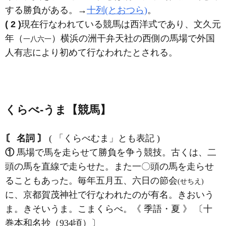
する勝負がある。→
十列(とおつら)
。
( 2 )
現在行なわれている競馬は西洋式であり、文久元
年（
）横浜の洲干弁天社の西側の馬場で外国
一八六一
人有志により初めて行なわれたとされる。
くらべ‐うま【競馬】
〘 名詞 〙
( 「くらべむま」とも表記 )
①
馬場で馬を走らせて勝負を争う競技。古くは、二
頭の馬を直線で走らせた。また一〇頭の馬を走らせ
ることもあった。毎年五月五、六日の節会
(せちえ)
に、京都賀茂神社で行なわれたのが有名。きおいう
ま。きそいうま。こまくらべ。《 季語・夏 》 〔十
巻本和名抄（934頃）〕