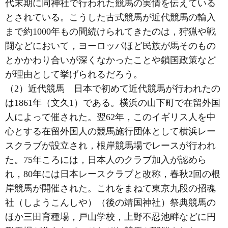
代末期に同神社で行われた競馬の実情を伝えている
とされている。こうした古式競馬が近代競馬の輸入
まで約1000年もの間続けられてきたのは，狩猟や戦
闘などにおいて，ヨーロッパほど民族が馬そのもの
とかかわり合いが深くなかったことや鎖国政策など
が理由として挙げられるだろう。
（2）近代競馬 日本で初めて近代競馬が行われたの
は1861年（文久1）である。横浜の山下町で在留外国
人によって催された。翌62年，このイギリス人を中
心とする在留外国人の競馬施行団体として横浜レー
スクラブが設立され，根岸競馬場でレースが行われ
た。75年ころには，日本人のクラブ加入が認めら
れ，80年には日本レースクラブと改称，春秋2回の根
岸競馬が開催された。これをまねて東京九段の招魂
社（しようこんしや）（後の靖国神社）祭典競馬の
ほか三田育種場，戸山学校，上野不忍池畔などに円