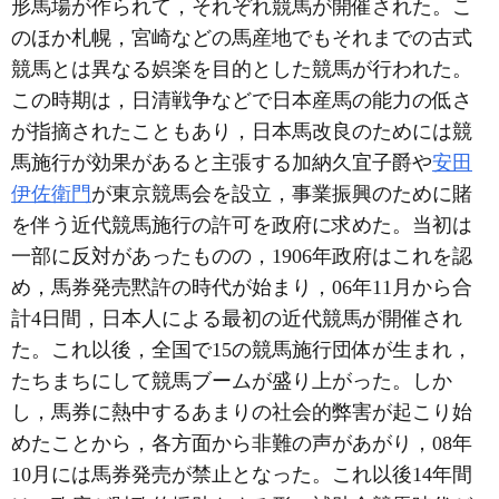
形馬場が作られて，それぞれ競馬が開催された。こ
のほか札幌，宮崎などの馬産地でもそれまでの古式
競馬とは異なる娯楽を目的とした競馬が行われた。
この時期は，日清戦争などで日本産馬の能力の低さ
が指摘されたこともあり，日本馬改良のためには競
馬施行が効果があると主張する加納久宜子爵や
安田
伊佐衛門
が東京競馬会を設立，事業振興のために賭
を伴う近代競馬施行の許可を政府に求めた。当初は
一部に反対があったものの，1906年政府はこれを認
め，馬券発売黙許の時代が始まり，06年11月から合
計4日間，日本人による最初の近代競馬が開催され
た。これ以後，全国で15の競馬施行団体が生まれ，
たちまちにして競馬ブームが盛り上がった。しか
し，馬券に熱中するあまりの社会的弊害が起こり始
めたことから，各方面から非難の声があがり，08年
10月には馬券発売が禁止となった。これ以後14年間