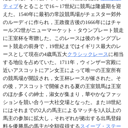
ティブ
をとることで16～17世紀に競馬は隆盛期を迎
えた。1540年に最初の常設競馬場がチェスター郊外
のルーディに作られ，王政復古後の1666年にはチャ
ールズ2世がニューマーケット・タウンプレート競走
に王室杯を寄贈した。このレースは後のキングプレ
ート競走の前身で，19世紀まではイギリス最大のレ
ースとして現在の4歳馬五大
クラシックレース
に相当
する地位を占めていた。1711年，ウィンザー宮殿に
近いアスコットにアン女王によって唯一の王室所有
の競馬場が開設され，女王杯レースが催された。そ
の後，アスコットで開催される夏の王室競馬は王室
のほか多くの紳士，淑女が集まり，華やかなファッ
ションを競い合う一大社交場となった。また18世紀
にはそれまでの2人の馬主によるマッチを3人以上の
馬主の参加に拡大し，それぞれが拠出する出馬登録
料を優勝馬の馬主が全額収得する
スイープ・ステー