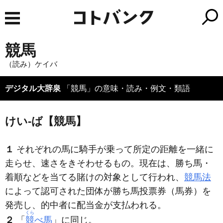
競馬
（読み）ケイバ
デジタル大辞泉
「競馬」の意味・読み・例文・類語
けい‐ば【競馬】
１
それぞれの馬に騎手が乗って所定の距離を一緒に
走らせ、速さをきそわせるもの。現在は、勝ち馬・
着順などを当てる賭けの対象として行われ、
競馬法
によって認可された団体が勝ち馬投票券（馬券）を
発売し、的中者に配当金が支払われる。
くら
２
「
競
べ馬
」に同じ。