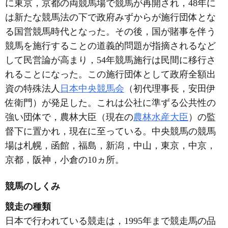
に東京，京都の両競馬場で競馬が再開され，48年に
は新たな競馬法の下で政府みずからが施行団体とな
る国営競馬時代となった。その後，国が賭事を伴う
競馬を施行することの道義的問題が指摘されるなど
して民営論が高まり，54年競馬施行は民間に移行さ
れることになった。この施行団体として政府全額出
資の特殊法人
日本中央競馬会
（初代理事長，安田伊
佐衛門）が発足した。これは公社に準ずる公共性の
強い団体で，農林大臣（現在の
農林水産大臣
）の監
督下に置かれ，現在に至っている。中央競馬の競馬
場は札幌，函館，福島，新潟，中山，東京，中京，
京都，阪神，小倉の10ヵ所。
競馬のしくみ
競走の種類
日本で行われている競走は，1995年まで競走馬の品