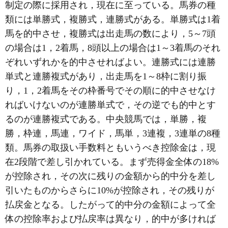
制定の際に採用され，現在に至っている。馬券の種
類には単勝式，複勝式，連勝式がある。単勝式は1着
馬を的中させ，複勝式は出走馬の数により，5～7頭
の場合は1，2着馬，8頭以上の場合は1～3着馬のそれ
ぞれいずれかを的中させればよい。連勝式には連勝
単式と連勝複式があり，出走馬を1～8枠に割り振
り，1，2着馬をその枠番号でその順に的中させなけ
ればいけないのが連勝単式で，その逆でも的中とす
るのが連勝複式である。中央競馬では，単勝，複
勝，枠連，馬連，ワイド，馬単，3連複，3連単の8種
類。馬券の取扱い手数料ともいうべき控除金は，現
在2段階で差し引かれている。まず売得金全体の18%
が控除され，その次に残りの金額から的中分を差し
引いたものからさらに10%が控除され，その残りが
払戻金となる。したがって的中分の金額によって全
体の控除率および払戻率は異なり，的中が多ければ