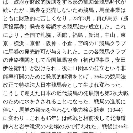
は，政府が財政的援助をする形の補助金競馬時代が
続いたが，馬券を発売しないため競馬，馬産事業は
ともに財政的に苦しくなり，23年3月，再び馬券（勝
馬投票券）発売を容認する競馬法が成立した。これ
により，全国で札幌，函館，福島，新潟，中山，東
京，横浜，京都，阪神，小倉，宮崎の11競馬クラブ
に馬券の発売許可が与えられた。この各競馬クラブ
の連絡機関として帝国競馬協会（初代理事長，安田
伊佐衛門）が設けられ，後に11団体の並立という非
能率打開のために発展的解消をとげ，36年の競馬法
改正で特殊法人日本競馬会として生まれ変わった。
こうして迎えた日本の近代競馬の発展期も第2次大戦
のために水をさされることになった。戦局の進展に
伴い，馬券の発売を伴わない能力検定競走（1944）
に変わり，これも45年には終戦と相前後して北海道
静内と岩手滝沢の2会場のみで行われた。戦後は46年