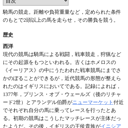
騎馬の競走。距離や負荷重量など，定められた条件
のもとで2頭以上の馬を走らせ，その勝負を競う。
歴史
西洋
現代の競馬は騎馬による戦闘，戦車競走，狩猟など
にその起源をもつといわれる。古くはホメロスの
《イーリアス》の中にうたわれた戦車競馬にまでさ
かのぼることができるが，近代競馬の形態が整えら
れたのはイギリスにおいてである。記録によれば，
1377年，プリンス・オブ・ウェールズ（後のリチャ
ード2世）とアランデル伯爵が
ニューマーケット
付近
でそれぞれ自分の馬に乗ってレースを行ったとあ
る。初期の競馬はこうしたマッチレースが主体だっ
たようだ。その後，イギリスの王侯貴族が
イニシア