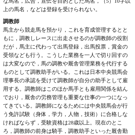
な馬名，広告，宣伝を目的とした馬名，（5）10字以
上の馬名，などは登録を受けられない。
調教師
馬主から競走馬を預かり，これを育成管理するとと
もに，調教しレースに出走させるのが調教師の役割
だが，馬主に代わって出馬登録，出馬投票，賞金の
受領なども行う。こうした業務を一人で切り回すの
は大変なので，馬の調教や厩舎管理業務を代行する
ものとして調教助手がいる。これは日本中央競馬会
理事長の承認を受けて調教師が自分の助手として雇
用する。調教師はこのほか馬手とも雇用関係を結ん
でおり，厩舎の労務管理も重要な仕事の一つになっ
てきている。調教師になるためには中央競馬会が行
う免許試験（身体，学力，人物，技術）に合格しな
ければならず，受験資格は28歳以上。現在のとこ
ろ，調教師の前身は騎手，調教助手といった厩舎勤