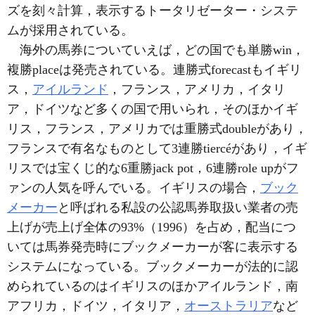
ズを刻々計算，表示するトータリゼーター・システ
ムが採用されている。
海外の馬券についていえば，どの国でも単勝win，
複勝placeは発売されている。連勝式forecastもイギリ
ス，
アイルランド
，フランス，アメリカ，イタリ
ア，ドイツなど多くの国で用いられ，そのほかイギ
リス，フランス，アメリカでは重勝式doubleがあり，
フランスで有名なものとして3連勝tiercéがあり，イギ
リスでは宝くじ的な6重勝jack pot，6連勝role upがフ
ァンの人気を呼んでいる。イギリスの場合，
ブック
メーカー
と呼ばれる私設の公認馬券取扱い業者の売
上げが売上げ全体の93%（1996）を占め，配当につ
いては馬券発売時にブックメーカーが客に表示する
システムになっている。ブックメーカーが法的に認
められているのはイギリスのほかアイルランド，南
アフリカ，ドイツ，イタリア，
オーストラリア
など