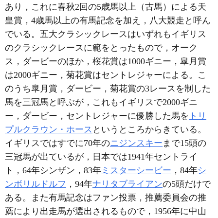
あり，これに春秋2回の5歳馬以上（古馬）による天
皇賞，4歳馬以上の有馬記念を加え，八大競走と呼ん
でいる。五大クラシックレースはいずれもイギリス
のクラシックレースに範をとったもので，オーク
ス，ダービーのほか，桜花賞は1000ギニー，皐月賞
は2000ギニー，菊花賞はセントレジャーによる。こ
のうち皐月賞，ダービー，菊花賞の3レースを制した
馬を三冠馬と呼ぶが，これもイギリスで2000ギニ
ー，ダービー，セントレジャーに優勝した馬を
トリ
プルクラウン・ホース
というところからきている。
イギリスではすでに70年の
ニジンスキー
まで15頭の
三冠馬が出ているが，日本では1941年セントライ
ト，64年シンザン，83年
ミスターシービー
，84年
シ
ンボリルドルフ
，94年
ナリタブライアン
の5頭だけで
ある。また有馬記念はファン投票，推薦委員会の推
薦により出走馬が選出されるもので，1956年に中山