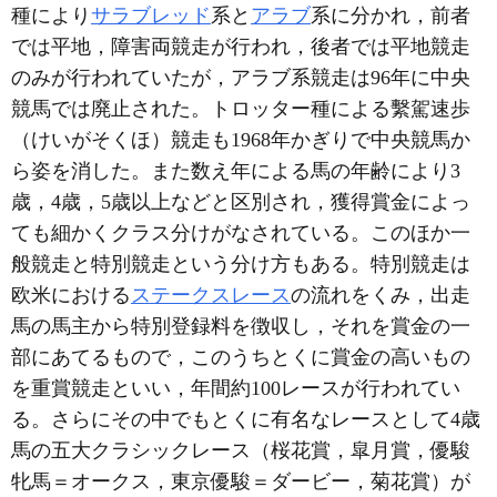
種により
サラブレッド
系と
アラブ
系に分かれ，前者
では平地，障害両競走が行われ，後者では平地競走
のみが行われていたが，アラブ系競走は96年に中央
競馬では廃止された。トロッター種による繫駕速歩
（けいがそくほ）競走も1968年かぎりで中央競馬か
ら姿を消した。また数え年による馬の年齢により3
歳，4歳，5歳以上などと区別され，獲得賞金によっ
ても細かくクラス分けがなされている。このほか一
般競走と特別競走という分け方もある。特別競走は
欧米における
ステークスレース
の流れをくみ，出走
馬の馬主から特別登録料を徴収し，それを賞金の一
部にあてるもので，このうちとくに賞金の高いもの
を重賞競走といい，年間約100レースが行われてい
る。さらにその中でもとくに有名なレースとして4歳
馬の五大クラシックレース（桜花賞，皐月賞，優駿
牝馬＝オークス，東京優駿＝ダービー，菊花賞）が