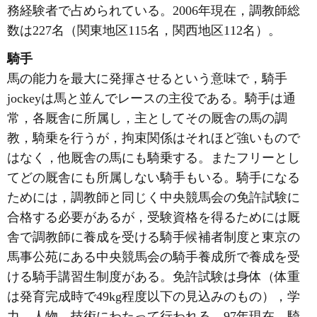
務経験者で占められている。2006年現在，調教師総
数は227名（関東地区115名，関西地区112名）。
騎手
馬の能力を最大に発揮させるという意味で，騎手
jockeyは馬と並んでレースの主役である。騎手は通
常，各厩舎に所属し，主としてその厩舎の馬の調
教，騎乗を行うが，拘束関係はそれほど強いもので
はなく，他厩舎の馬にも騎乗する。またフリーとし
てどの厩舎にも所属しない騎手もいる。騎手になる
ためには，調教師と同じく中央競馬会の免許試験に
合格する必要があるが，受験資格を得るためには厩
舎で調教師に養成を受ける騎手候補者制度と東京の
馬事公苑にある中央競馬会の騎手養成所で養成を受
ける騎手講習生制度がある。免許試験は身体（体重
は発育完成時で49kg程度以下の見込みのもの），学
力，人物，技術にわたって行われる。97年現在，騎