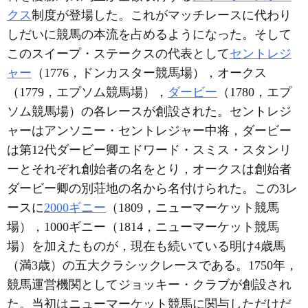
クス
制度が登場した。これがマッチレースに代わり
しだいに競馬の本流を占めるようになった。そして
このスイープ・ステークスの代表として
セントレジ
ャー
（1776，ドンカスター競馬場），オークス
（1779，エプソム競馬場），
ダービー
（1780，エプ
ソム競馬場）の各レースが創設された。セントレジ
ャーはアンソニー・セントレジャー中将，ダービー
は第12代ダービー卿エドワード・スミス・スタンリ
ーとそれぞれ創始者の名をとり，オークスは創始者
ダービー卿の別荘地の名から名付けられた。この3レ
ースに
2000ギニー
（1809，ニューマーケット競馬
場），1000ギニー（1814，ニューマーケット競馬
場）を加えたものが，現在も続いている明け4歳馬
（満3歳）の五大クラシックレースである。1750年，
競馬運営機関としてジョッキー・クラブが創設され
た。当初はニューマーケット競馬に関与しただけだ