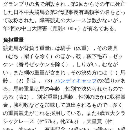
グランプリの名で創設され，第2回からその年に死亡
した日本中央競馬会第2代理事長有馬頼寧の名をとっ
て改称された。障害競走の大レースは数少ないが，
年2回の中山大障害（距離4100m）が有名である。
負担重量
競走馬が背負う重量には騎手（体重），その装具
（むち，帽子を除く）のほか，鞍，鞍下毛布，ゼッ
ケン（番号ゼッケンを除く），しりがい，むなが
い，また綱の重量が含まれ，その決め方には（1）馬
齢，（2）別定，（3）
ハンディキャップ
の3通りがあ
る。馬齢重量は馬の年齢，性別で決められたもので
ある（表2）。別定重量は馬齢，性別のほかに収得賞
金，勝利数などを加味して算出されるもので，多く
の重賞競走がこれを採用している。また4歳五大クラ
シックレース（牡57kg，牝55kg），天皇賞（牡
58kg，牝56kg），有馬記念（4歳54kg，5歳56kg，6歳