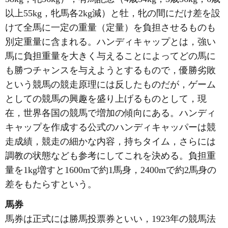
以上55kg，牝馬各2kg減）と牡，牝の間にだけ差を設
けて全馬に一定の重量（定量）を負担させるものも
別定重量に含まれる。ハンディキャップとは，強い
馬に負担重量を大きく与えることによってどの馬に
も勝つチャンスを与えようとするもので，優勝劣敗
という競馬の競走原理には反したものだが，ゲーム
としての競馬の興趣を盛り上げるものとして，現
在，世界各国の競馬で増加の傾向にある。ハンディ
キャップを作成する公式のハンディキャッパーは競
走成績，競走の細かな内容，持ちタイム，さらには
調教の状態なども参考にしてこれを決める。負担重
量を1kg増すと1600mで約1馬身，2400mで約2馬身の
差をもたらすという。
馬券
馬券は正式には勝馬投票券といい，1923年の競馬法