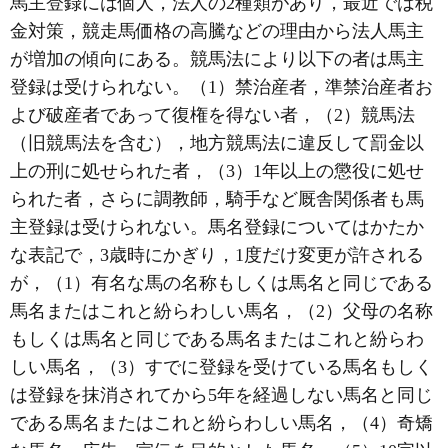
馬主登録には個人，法人の2種類があり，最近では税
金対策，競走馬価格の高騰などの理由から法人馬主
が増加の傾向にある。競馬法により以下の者は馬主
登録は受けられない。（1）禁治産者，準禁治産者お
よび破産者であって復権を得ない者，（2）競馬法
（旧競馬法を含む），地方競馬法に違反して罰金以
上の刑に処せられた者，（3）1年以上の懲役に処せ
られた者，さらに調教師，騎手など厩舎関係者も馬
主登録は受けられない。馬名登録についてはかたか
な表記で，3歳時にかぎり，1度だけ変更が許される
が，（1）有名な馬の名称もしくは馬名と同じである
馬名またはこれと紛らわしい馬名，（2）父母の名称
もしくは馬名と同じである馬名またはこれと紛らわ
しい馬名，（3）すでに登録を受けている馬名もしく
は登録を抹消されてから5年を経過しない馬名と同じ
である馬名またはこれと紛らわしい馬名，（4）奇矯