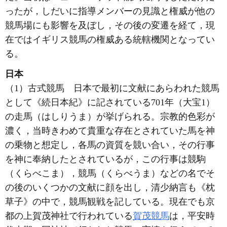
ったが，しだいに指導メンバーの見識と権威が他の
競馬場にも影響を及ぼし，その後の変遷を経て，現
在ではイギリス競馬の権威ある統轄機関となってい
る。
日本
（1）古式競馬 日本で最初に文献にあらわれた競馬
として《続日本紀》に記されている701年（大宝1）
の走馬（はしりうま）が挙げられる。宗教的色彩が
濃く，当時きわめて貴重な存在とされていた馬を神
の乗物と想定し，各馬の資質を競い合い，その行事
を神に奉納したとされているが，この行事は競駒
（くらべこま），競馬（くらべうま）などの名でそ
の後のいくつかの文献に顔を出し，清少納言も《枕
草子》の中で，競馬観戦を記している。現在でも京
都の上賀茂神社で行われている
賀茂競馬
は，平安時