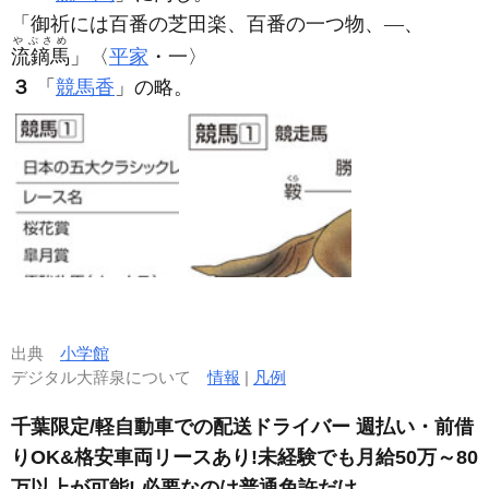
「御祈には百番の芝田楽、百番の一つ物、―、
やぶさめ
流鏑馬
」〈
平家
・一〉
３
「
競馬香
」の略。
出典
小学館
デジタル大辞泉について
情報
|
凡例
千葉限定/軽自動車での配送ドライバー 週払い・前借
りOK&格安車両リースあり!未経験でも月給50万～80
万以上が可能! 必要なのは普通免許だけ