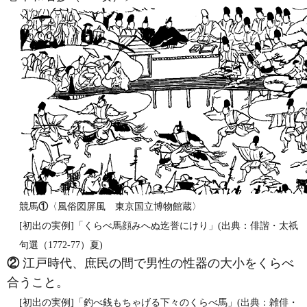
競馬
①
〈風俗図屏風 東京国立博物館蔵〉
[初出の実例]「くらべ馬顔みへぬ迄誉にけり」(出典：俳諧・太祇
句選（1772‐77）夏)
②
江戸時代、庶民の間で男性の性器の大小をくらべ
合うこと。
[初出の実例]「釣べ銭もちゃげる下々のくらべ馬」(出典：雑俳・