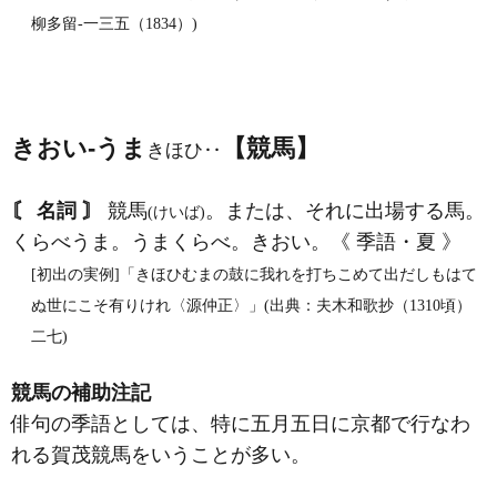
柳多留‐一三五（1834）)
きおい‐うま
【競馬】
きほひ‥
〘 名詞 〙
競馬
。または、それに出場する馬。
(けいば)
くらべうま。うまくらべ。きおい。《 季語・夏 》
[初出の実例]「きほひむまの鼓に我れを打ちこめて出だしもはて
ぬ世にこそ有りけれ〈源仲正〉」(出典：夫木和歌抄（1310頃）
二七)
競馬の補助注記
俳句の季語としては、特に五月五日に京都で行なわ
れる賀茂競馬をいうことが多い。