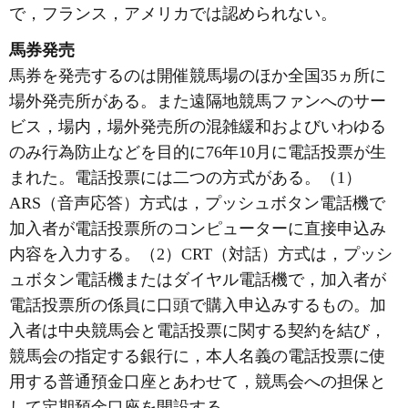
で，フランス，アメリカでは認められない。
馬券発売
馬券を発売するのは開催競馬場のほか全国35ヵ所に
場外発売所がある。また遠隔地競馬ファンへのサー
ビス，場内，場外発売所の混雑緩和およびいわゆる
のみ行為防止などを目的に76年10月に電話投票が生
まれた。電話投票には二つの方式がある。（1）
ARS（音声応答）方式は，プッシュボタン電話機で
加入者が電話投票所のコンピューターに直接申込み
内容を入力する。（2）CRT（対話）方式は，プッシ
ュボタン電話機またはダイヤル電話機で，加入者が
電話投票所の係員に口頭で購入申込みするもの。加
入者は中央競馬会と電話投票に関する契約を結び，
競馬会の指定する銀行に，本人名義の電話投票に使
用する普通預金口座とあわせて，競馬会への担保と
して定期預金口座を開設する。