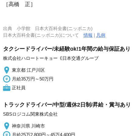
［高橋 正］
出典
小学館 日本大百科全書(ニッポニカ)
日本大百科全書(ニッポニカ)について
情報
|
凡例
タクシードライバー/未経験ok!1年間の給与保証あり
株式会社ハロートーキョー｟日本交通グループ
東京都 江戸川区
月給35万円～50万円
正社員
トラックドライバー/中型/週休2日制/昇給・賞与あり
SBSロジコム関東株式会社
神奈川県 川崎市
月給25万2,800円～45万4,400円