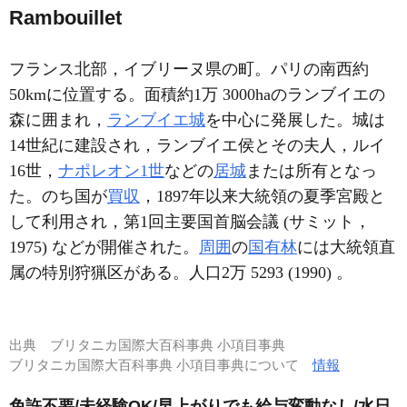
Rambouillet
フランス北部，イブリーヌ県の町。パリの南西約
50kmに位置する。面積約1万 3000haのランブイエの
森に囲まれ，
ランブイエ城
を中心に発展した。城は
14世紀に建設され，ランブイエ侯とその夫人，ルイ
16世，
ナポレオン1世
などの
居城
または所有となっ
た。のち国が
買収
，1897年以来大統領の夏季宮殿と
して利用され，第1回主要国首脳会議 (サミット，
1975) などが開催された。
周囲
の
国有林
には大統領直
属の特別狩猟区がある。人口2万 5293 (1990) 。
出典
ブリタニカ国際大百科事典 小項目事典
ブリタニカ国際大百科事典 小項目事典について
情報
免許不要/未経験OK/早上がりでも給与変動なし/水日