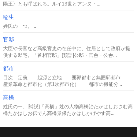
陽王〉とも呼ばれる。ルイ13世とアンヌ・...
稲生
姓氏の一つ。...
官邸
大臣や長官など高級官吏の在任中に、住居として政府が提
供する邸宅。「首相官邸」[類語]公邸・官舎・公舎...
都市
目次 定義 起源と立地 囲郭都市と無囲郭都市
産業革命と都市化（第1次都市化） 都市の機能分...
高橋
姓氏の一。[補説]「高橋」姓の人物高橋治たかはしおさむ高
橋たかはしお伝でん高橋景保たかはしかげやす高...