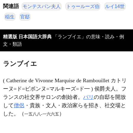
関連語
モンテスパン夫人
トゥールーズ伯
ルイ14世
稲生
官邸
精選版 日本国語大辞典
「ランブイエ」の意味・読み・例
文・類語
ランブイエ
( Catherine de Vivonne Marquise de Rambouillet カトリ
ーヌ=ド=ビボンヌ=マルキーズ=ド━ ) 侯爵夫人。フ
ランスの社交界サロンの創始者。
パリ
の自邸を開放
して
僧侶
・貴族・文人・政治家らを招き、社交場と
した。（
）
一五八八‐一六六五