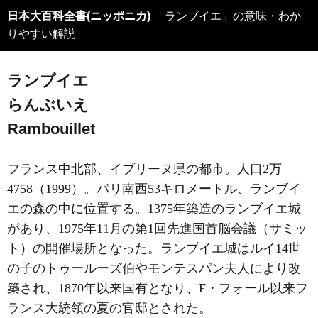
日本大百科全書(ニッポニカ)
「ランブイエ」の意味・わか
りやすい解説
ランブイエ
らんぶいえ
Rambouillet
フランス中北部、イブリーヌ県の都市。人口2万
4758（1999）。パリ南西53キロメートル、ランブイ
エの森の中に位置する。1375年築造のランブイエ城
があり、1975年11月の第1回先進国首脳会議（サミッ
ト）の開催場所となった。ランブイエ城はルイ14世
の子のトゥールーズ伯やモンテスパン夫人により改
築され、1870年以来国有となり、F・フォール以来フ
ランス大統領の夏の官邸とされた。