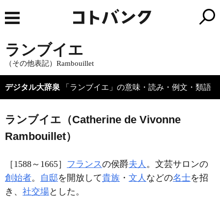
ランブイエ
（その他表記）Rambouillet
デジタル大辞泉
「ランブイエ」の意味・読み・例文・類語
ランブイエ（Catherine de Vivonne
Rambouillet）
［1588～1665］
フランス
の侯爵
夫人
。文芸サロンの
創始者
。
自邸
を開放して
貴族
・
文人
などの
名士
を招
き、
社交場
とした。