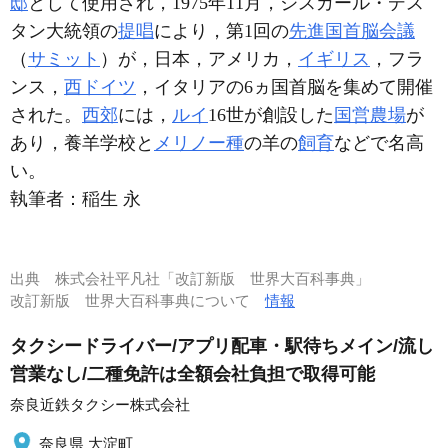
邸
として使用され，1975年11月，ジスカール・デス
タン大統領の
提唱
により，第1回の
先進国首脳会議
（
サミット
）が，日本，アメリカ，
イギリス
，フラ
ンス，
西ドイツ
，イタリアの6ヵ国首脳を集めて開催
された。
西郊
には，
ルイ
16世が創設した
国営農場
が
あり，養羊学校と
メリノー種
の羊の
飼育
などで名高
い。
執筆者：
稲生 永
出典
株式会社平凡社「改訂新版 世界大百科事典」
改訂新版 世界大百科事典について
情報
タクシードライバー/アプリ配車・駅待ちメイン/流し
営業なし/二種免許は全額会社負担で取得可能
奈良近鉄タクシー株式会社
奈良県 大淀町