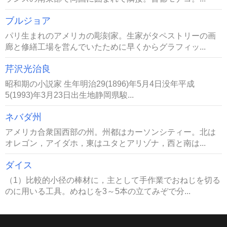
ブルジョア
パリ生まれのアメリカの彫刻家。生家がタペストリーの画
廊と修繕工場を営んでいたために早くからグラフィッ...
芹沢光治良
昭和期の小説家 生年明治29(1896)年5月4日没年平成
5(1993)年3月23日出生地静岡県駿...
ネバダ州
アメリカ合衆国西部の州。州都はカーソンシティー。北は
オレゴン，アイダホ，東はユタとアリゾナ，西と南は...
ダイス
（1）比較的小径の棒材に，主として手作業でおねじを切る
のに用いる工具。めねじを3～5本の立てみぞで分...