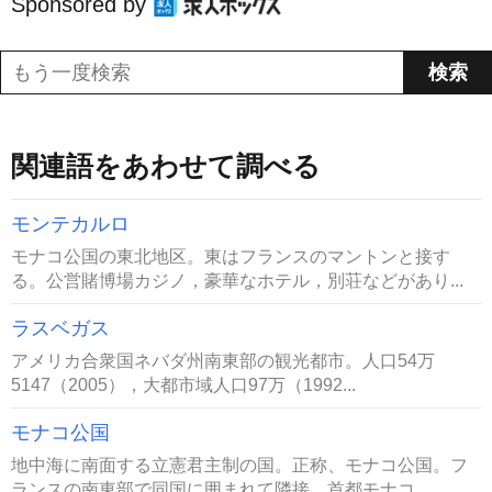
Sponsored by
関連語をあわせて調べる
モンテカルロ
モナコ公国の東北地区。東はフランスのマントンと接す
る。公営賭博場カジノ，豪華なホテル，別荘などがあり...
ラスベガス
アメリカ合衆国ネバダ州南東部の観光都市。人口54万
5147（2005），大都市域人口97万（1992...
モナコ公国
地中海に南面する立憲君主制の国。正称、モナコ公国。フ
ランスの南東部で同国に囲まれて隣接。首都モナコ。...