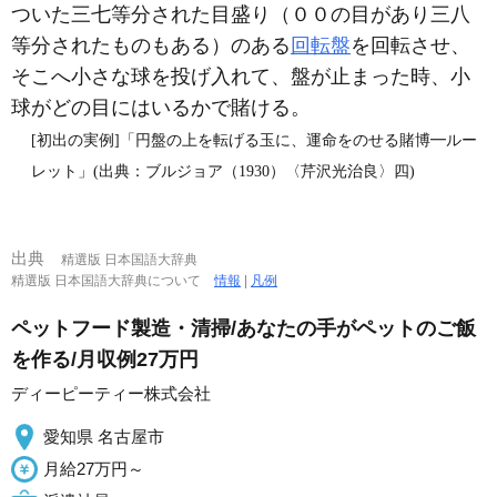
ついた三七等分された目盛り（００の目があり三八
等分されたものもある）のある
回転盤
を回転させ、
そこへ小さな球を投げ入れて、盤が止まった時、小
球がどの目にはいるかで賭ける。
[初出の実例]「円盤の上を転げる玉に、運命をのせる賭博━ルー
レット」(出典：ブルジョア（1930）〈芹沢光治良〉四)
出典
精選版 日本国語大辞典
精選版 日本国語大辞典について
情報
|
凡例
ペットフード製造・清掃/あなたの手がペットのご飯
を作る/月収例27万円
ディーピーティー株式会社
愛知県 名古屋市
月給27万円～