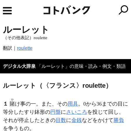
ルーレット
（その他表記）roulette
翻訳｜
roulette
デジタル大辞泉
「ルーレット」の意味・読み・例文・類語
ルーレット（〈フランス〉roulette）
か
１
賭
け事の一。また、その
用具
。0から36までの目に
等分したすり鉢形の
円盤
に
さいころ
を投じて回し、
それが停止したときの
目数
に
金銭
などをかけて
勝負
を争うもの。