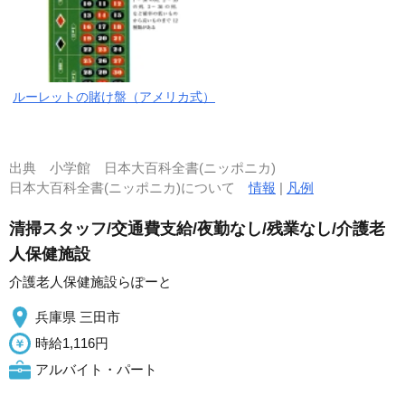
ルーレットの賭け盤（アメリカ式）
出典
小学館 日本大百科全書(ニッポニカ)
日本大百科全書(ニッポニカ)について
情報
|
凡例
清掃スタッフ/交通費支給/夜勤なし/残業なし/介護老
人保健施設
介護老人保健施設らぽーと
兵庫県 三田市
時給1,116円
アルバイト・パート