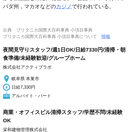
バダ州，マカオなどの
カジノ
で行われている。
出典
ブリタニカ国際大百科事典 小項目事典
ブリタニカ国際大百科事典 小項目事典について
情報
夜間見守りスタッフ/週1日OK/日給7330円/清掃・朝
食準備/未経験歓迎/グループホーム
株式会社アクティブラボ
岐阜県 本巣市
日給7,330円
アルバイト・パート
商業・オフィスビル清掃スタッフ/学歴不問/未経験
OK
栄和建物管理株式会社