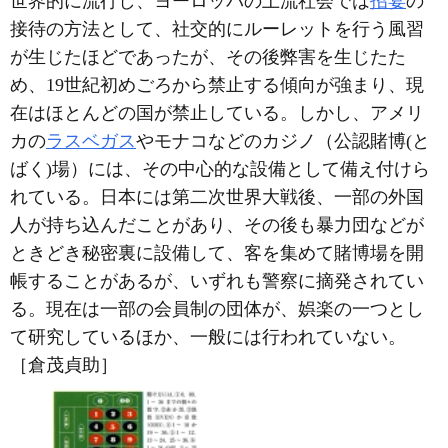
世界的に流行し、ヨーロッパの上流社会では
招宴
の
接待の方法として、社交的にルーレットを行う風習
が生じたほどであったが、その後弊害を生じたた
め、19世紀初めごろから禁止する傾向が強まり、現
在はほとんどの国が禁止している。しかし、アメリ
カの
ラスベガス
やモナコなどのカジノ（公認賭博(と
ばく)場）には、その中心的な設備として備え付けら
れている。日本には第二次世界大戦後、一部の外国
人が持ち込んだことがあり、その後も暴力団などが
ときどき秘密裏に設備して、客を集めて賭博場を開
帳することがあるが、いずれも警察に摘発されてい
る。現在は一部の会員制の団体が、娯楽の一つとし
て研究しているほか、一般には行われていない。
［倉茂貞助］