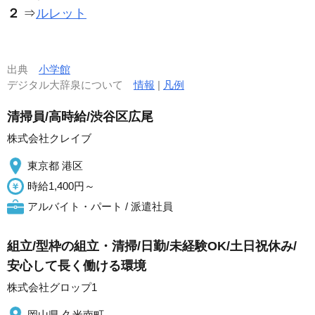
２
⇒
ルレット
出典
小学館
デジタル大辞泉について
情報
|
凡例
清掃員/高時給/渋谷区広尾
株式会社クレイブ
東京都 港区
時給1,400円～
アルバイト・パート / 派遣社員
組立/型枠の組立・清掃/日勤/未経験OK/土日祝休み/
安心して長く働ける環境
株式会社グロップ1
岡山県 久米南町