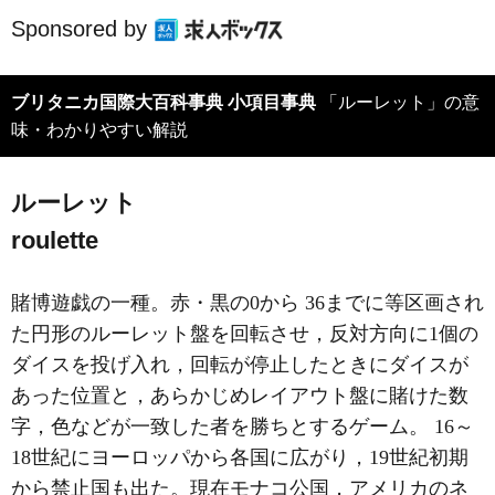
Sponsored by
ブリタニカ国際大百科事典 小項目事典
「ルーレット」の意
味・わかりやすい解説
ルーレット
roulette
賭博遊戯の一種。赤・黒の0から 36までに等区画され
た円形のルーレット盤を回転させ，反対方向に1個の
ダイスを投げ入れ，回転が停止したときにダイスが
あった位置と，あらかじめレイアウト盤に賭けた数
字，色などが一致した者を勝ちとするゲーム。 16～
18世紀にヨーロッパから各国に広がり，19世紀初期
から禁止国も出た。現在モナコ公国，アメリカのネ