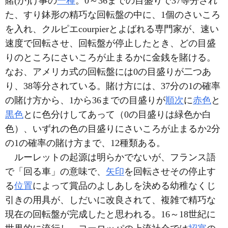
賭(か)け事の
一種
。0～36までの目盛りで37等分され
た、すり鉢形の精巧な回転盤の中に、1個のさいころ
を入れ、クルピエcourpierとよばれる専門家が、速い
速度で回転させ、回転盤が停止したとき、どの目盛
りのところにさいころが止まるかに金銭を賭ける。
なお、アメリカ式の回転盤には0の目盛りが二つあ
り、38等分されている。賭け方には、37分の1の確率
の賭け方から、1から36までの目盛りが
順次
に
赤色
と
黒色
とに色分けしてあって（0の目盛りは緑色か白
色）、いずれの色の目盛りにさいころが止まるか2分
の1の確率の賭け方まで、12種類ある。
ルーレットの起源は明らかでないが、フランス語
で「回る車」の意味で、
矢印
を回転させその停止す
る
位置
によって賞品のよしあしを決める幼稚なくじ
引きの用具が、しだいに改良されて、複雑で精巧な
現在の回転盤が完成したと思われる。16～18世紀に