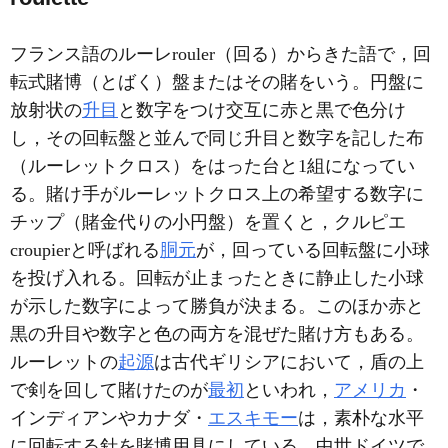
フランス語のルーレrouler（回る）からきた語で，回
転式賭博（とばく）盤またはその賭をいう。円盤に
放射状の
升目
と数字をつけ交互に赤と黒で色分け
し，その回転盤と並んで同じ升目と数字を記した布
（ルーレットクロス）をはった台と1組になってい
る。賭け手がルーレットクロス上の希望する数字に
チップ（賭金代りの小円盤）を置くと，クルピエ
croupierと呼ばれる
胴元
が，回っている回転盤に小球
を投げ入れる。回転が止まったときに静止した小球
が示した数字によって勝負が決まる。このほか赤と
黒の升目や数字と色の両方を混ぜた賭け方もある。
ルーレットの
起源
は古代ギリシアにおいて，盾の上
で剣を回して賭けたのが
最初
といわれ，
アメリカ
・
インディアンやカナダ・
エスキモー
は，素朴な水平
に回転する針を賭博用具にしている。中世ドイツで