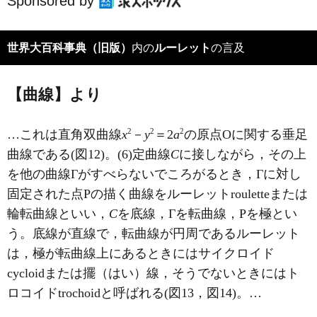
Sponsored by
世界大百科事典（旧版）
内の
ルーレット
の言及
【曲線】より
2
2
2
…これは直角双曲線
x
－
y
＝2
a
の原点Oに関する垂足
曲線である(図12)。(6)定曲線
C
に接しながら，その上
を他の曲線Γがすべらないでころがるとき，Γに対し
固定された点Pの描く曲線をルーレットrouletteまたは
輪転曲線といい，
C
を底線，Γを転曲線，Pを極とい
う。底線が直線で，転曲線が円周であるルーレット
は，極が転曲線上にあるときにはサイクロイド
cycloidまたは擺（はい）線，そうでないときにはト
ロコイドtrochoidと呼ばれる(図13，図14)。…