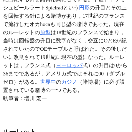
シュピールラートSpielradという
円形
の升目とその上
を回転する針による賭博があり，17世紀のフランス
で流行したオカhocaも同じ型の賭博であった。現在
のルーレットの
原型
は18世紀のフランスで始まり，
当時は回転盤の升目に数字がなく，交互にOとEが記
されていたのでOEテーブルと呼ばれた。その後しだ
いに改良されて19世紀に現在の型になった。ルーレ
ットは，フランス式（
ヨーロッパ
式）の升目は0から
36までであるが，アメリカ式ではそれに00（ダブル
ゼロ）がある。
世界中
の
カジノ
（賭博場）に必ず設
置されている賭博の一つである。
執筆者：
増川 宏一
ルーレット