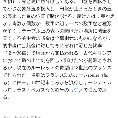
区切），赤と黒に色分けしてある。円盤を回転させ
て小さな象牙玉を投入し，円盤が止まったときの玉
の停止した目の位置で賭(か)ける。賭け方は，赤か黒
か，奇数か偶数か，数字の組，一つの数字など種類
が多く，テーブル上の表示の賭けたい場所に賭金を
置く。不的中者の賭金は全部胴元のものになるが，
的中者には賭金に対してそれぞれに応じた比率
（２〜36倍）で胴元から支払われる。古代ギリシア
において盾の上で剣を回して賭けたのが起源とされ
るが，現在のルーレットの原型は18世紀のフランス
で作られた。名称はフランス語のルーレrouler（回
る）に由来。18世紀末ころから流行し，モンテ・カ
ルロ，ラス・ベガスなど欧米の
カジノ
で盛んであ
る。