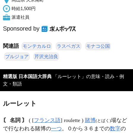
時給1,500円
派遣社員
Sponsored by
関連語
モンテカルロ
ラスベガス
モナコ公国
ブルジョア
芹沢光治良
精選版 日本国語大辞典
「ルーレット」の意味・読み・例
文・類語
ルーレット
〘 名詞 〙
( [
フランス語
] roulette )
賭博
場など
(とばく)
で行なわれる賭博の
一つ
。０から３６までの
数字
の