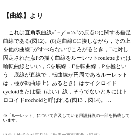
【曲線】より
2
2
2
…これは直角双曲線
x
－
y
＝2
a
の原点Oに関する垂足
曲線である(図12)。(6)定曲線
C
に接しながら，その上
を他の曲線Γがすべらないでころがるとき，Γに対し
固定された点Pの描く曲線をルーレットrouletteまたは
輪転曲線といい，
C
を底線，Γを転曲線，Pを極とい
う。底線が直線で，転曲線が円周であるルーレット
は，極が転曲線上にあるときにはサイクロイド
cycloidまたは擺（はい）線，そうでないときにはト
ロコイドtrochoidと呼ばれる(図13，図14)。…
※「ルーレット」について言及している用語解説の一部を掲載して
います。