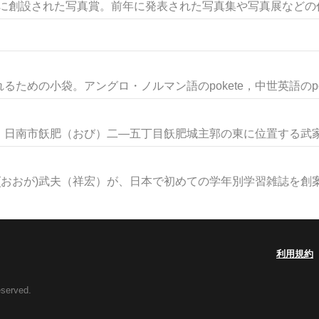
）に創設された写真賞。前年に発表された写真集や写真展などの作品
めの小袋。アングロ・ノルマン語のpokete，中世英語のpok.
日南市飫肥（おび）二―五丁目飫肥城主郭の東に位置する武家屋
賀(おおが)武夫（祥宏）が、日本で初めての学年別学習雑誌を創案し
利用規約
eserved.