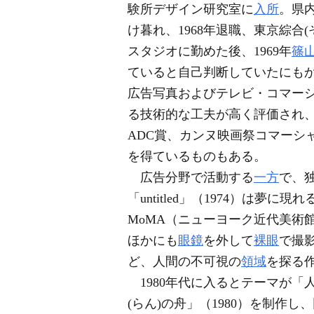
験所デザイン研究室に
入所
。県
け暮れ、1968年退職、東京綜合
スタジオに勤めた後、1969年
篠
ていると自己判断していたにも
広告写真およびテレビ・コマー
る技術的な工夫が高く評価され、
ADC賞、カンヌ映画祭コマーシ
を得ているものもある。
広告分野で活動する
一方
で、
「untitled」（1974）は夢に現
MoMA（ニューヨーク近代美術
ほかにも
眼鏡
を外して
裸眼
で撮
ど、人間の不可視の
領域
を探る
1980年代に入るとテーマが「
(らん)の舟」（1980）を制作