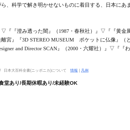
がら、科学で解き明かせないものに着目する、日本にあ
』
▽
『『澄み透った闇』（1987・春秋社）』
▽
『『黄金風
宮』『3D STEREO MUSEUM ポケットに仏像』（
gner and Director SCAN』（2000・六耀社）』
▽
『『わ
日本大百科全書(ニッポニカ)について
情報
|
凡例
食堂あり/長期休暇あり/未経験OK