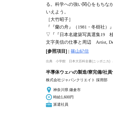
る。科学への強い関心をもちな
いえよう。
［大竹昭子］
『『蘭の舟』（1981・冬樹社）
▽
『『日本名建築写真選集19 桂離
文字美信の仕事と周辺 Artist, Desi
[参照項目]
|
篠山紀信
出典
小学館 日本大百科全書(ニッポニカ)
半導体ウェハの製造/寮完備/社員
株式会社ジャパンクリエイト 採用部
神奈川県 鎌倉市
時給1,600円
派遣社員