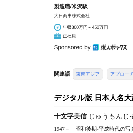
製造職/米沢駅
大日商事株式会社
年収300万円～450万円
正社員
Sponsored by
関連語
東南アジア
アプロー
デジタル版 日本人名大辞
十文字美信
じゅうもんじ-
1947－
昭和後期-平成時代の写