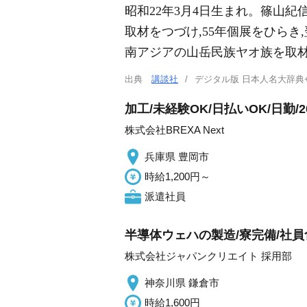
昭和22年3月4日生まれ。篠山紀
取材をつづけ,55年個展をひら
南アジアの山岳民族ヤオ族を取
出典
講談社
デジタル版 日本人名大辞典
加工/未経験OK/日払いOK/日勤/2
株式会社BREXA Next
兵庫県 豊岡市
時給1,200円～
派遣社員
半導体ウェハの製造/寮完備/社員
株式会社ジャパンクリエイト 採用部
神奈川県 鎌倉市
時給1,600円