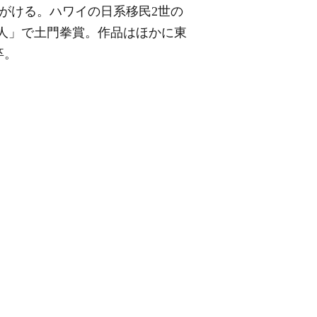
手がける。ハワイの日系移民2世の
天人」で土門拳賞。作品はほかに東
卒。