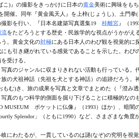
ばこ)』の撮影をきっかけに日本の
黄金
美術に興味をもち
を開催。同年『黄金風天人』を上梓(じょうし)、土門拳(
の撮影を行い、『日本名建築写真選集19
桂離宮
』（19
源流
をたどろうとする歴史・民族学的な視点がうかがえ
ろう。黄金文化の
対極
にある日本人のわび観を視覚的に
代にも引き継がれている感覚であることを示した。わび
価を受ける。
写真のジャンルに収まりきれない活動も行っている。
オ族の犬祖神話（先祖を犬とする神話）の追跡だろう。
おもむ)き、旅の成果を写真と文章でまとめた（『澄み透っ
、写真のもつ科学的側面を掘り下げることに積極的なのも
REO MUSEUM ポケットに仏像』（1993）ほか）、
rtly Splendor」（ともに1990）など、さまざま
岐にわたるが、一貫しているのは謎(なぞ)の究明を視