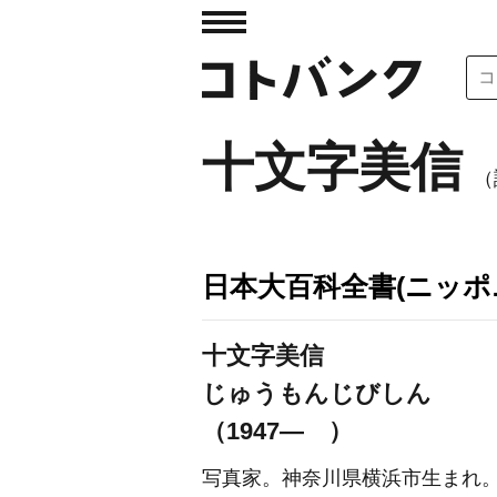
十文字美信
（
日本大百科全書(ニッポ
十文字美信
じゅうもんじびしん
（1947― ）
写真家。神奈川県横浜市生まれ。