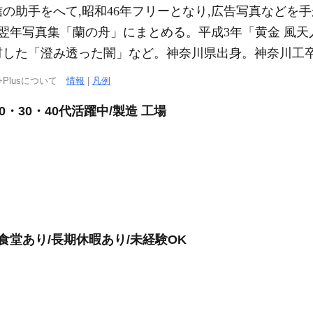
信の助手をへて,昭和46年フリーとなり,広告写真などを
き,翌年写真集「蘭の舟」にまとめる。平成3年「黄金 風
材した「澄み透った闇」など。神奈川県出身。神奈川工
+Plusについて
情報
|
凡例
0・30・40代活躍中/製造 工場
食堂あり/長期休暇あり/未経験OK