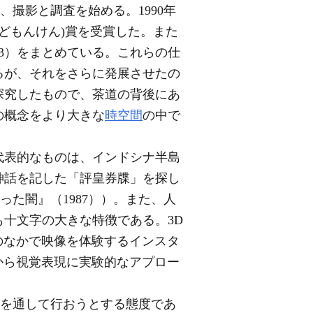
、撮影と調査を始める。1990年
どもんけん)賞を受賞した。また
93）をまとめている。これらの仕
るが、それをさらに発展させたの
探究したもので、茶道の背後にあ
の概念をより大きな
時空間
の中で
代表的なものは、インドシナ半島
神話を記した「評皇券牒」を探し
た闇』（1987））。また、人
十文字の大きな特徴である。3D
暗闇のなかで映像を体験するインスタ
な角度から視覚表現に実験的なアプロー
覚を通して行おうとする態度であ