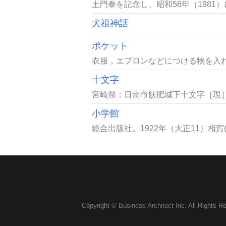
土門拳を記念し、昭和56年（1981
犬祖神話
ポケット
衣服，エプロンなどにつける物を入れるた
十文字
宮崎県：日南市飫肥城下十文字［現］
小学館
総合出版社。1922年（大正11）相
Copyright © Business Architect Inc. All Rights R