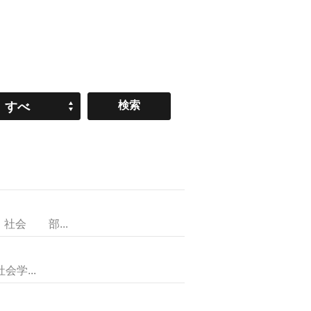
すべ
て
会 部...
学...