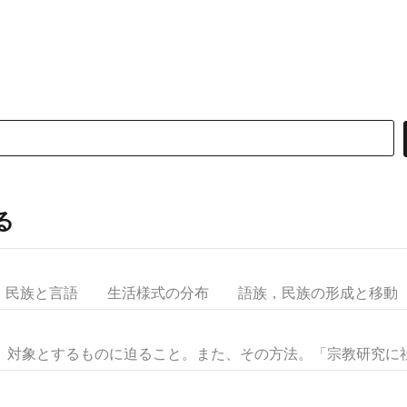
る
民族と言語 生活様式の分布 語族，民族の形成と移動 社
２ 対象とするものに迫ること。また、その方法。「宗教研究に社会