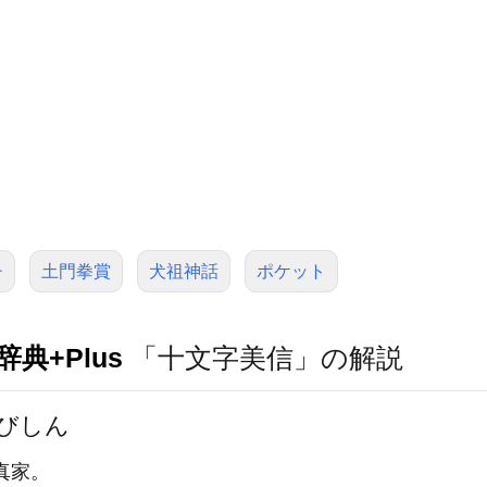
チ
土門拳賞
犬祖神話
ポケット
典+Plus
「十文字美信」の解説
びしん
真家。