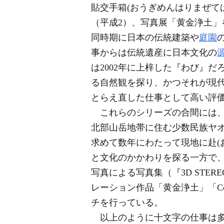
貼交手箱(おうぎめんはりまぜて
（平成2）、写真展「黄金浄土」
同時期に日本の伝統建築や
庭園
事からは伝統遺産に日本文化の
は2002年に上梓した『わび』だ
る自然観を探り、かつそれが現
とらえ直した仕事として高い評
これらのシリーズの合間には、
北部山岳地帯に住む少数民族ヤ
求めて数年にわたって現地に赴(
と文化のかかわりを探る一方で
写真による写真集（『3D STE
レーション作品「黄金浄土」「Cou
チを行っている。
以上のように十文字の仕事は多