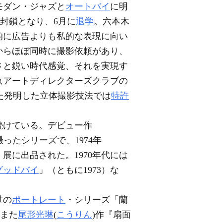
モダン・ジャズと
オートバイ
に明
封鎖となり、6月に
退学
。六本木
的に広告よりも私的な表現に向い
からほぼ同時に撮影依頼があり、
さと鋭い時代感覚、それを実現す
京アートディレクターズクラブの
た発明した立体撮影技法では
特許
続けている。デビュー作
ったシリーズで、1974年
」展に出品された。1970年代には
グッドバイ
」（ともに1973）な
世の
ポートレート
・シリーズ「蘭
。また
尾形光琳
(
こうりん
)作『扇面