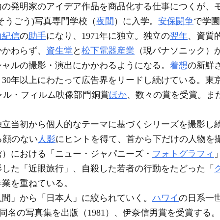
内の発明家のアイデア作品を商品化する仕事につくが、
(そうごう)写真専門学校（
夜間
）に入学。
安保闘争
で学園
山紀信
の
助手
になり、1971年に独立。独立の
翌年
、資質
かかわらず、
資生堂
と
松下電器産業
（現パナソニック）
シャルの撮影・演出にかかわるようになる。
着想
の新鮮
30年以上にわたって広告界をリードし続けている。東
ャル・フィルム映像部門銅賞
ほか
、数々の賞を受賞。ま
独立当初から個人的なテーマに基づくシリーズを撮影し
れる顔のない
人影
にヒントを得て、首から下だけの人物を撮
館）における「ニュー・ジャパニーズ・
フォトグラフィ
影した「近眼旅行」、自殺した若者の行動をたどった「
作業を重ねている。
人間」から「日本人」に絞られていく。
ハワイ
の日系一
し、同名の写真集を出版（1981）、伊奈信男賞を受賞する