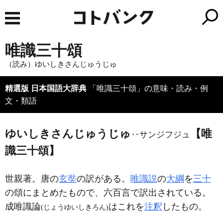
唯識三十頌
（読み）ゆいしきさんじゅうじゅ
精選版 日本国語大辞典
「唯識三十頌」の意味・読み・例
文・類語
ゆいしきさんじゅうじゅ
【唯
‥サンジフジュ
識三十頌】
世親著。唐の
玄奘
の訳がある。
唯識説
の
大綱
を
三十
の頌にまとめたもので、六百言で訳出されている。
成唯識論
はこれを
注釈
したもの。
(じょうゆいしきろん)