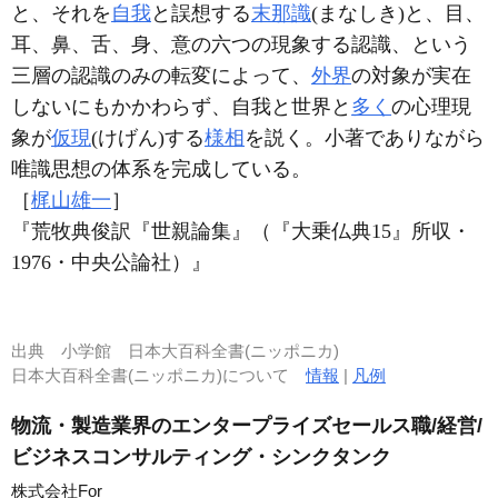
と、それを
自我
と誤想する
末那識
(まなしき)と、目、
耳、鼻、舌、身、意の六つの現象する認識、という
三層の認識のみの転変によって、
外界
の対象が実在
しないにもかかわらず、自我と世界と
多く
の心理現
象が
仮現
(けげん)する
様相
を説く。小著でありながら
唯識思想の体系を完成している。
［
梶山雄一
］
『荒牧典俊訳『世親論集』（『大乗仏典15』所収・
1976・中央公論社）』
出典
小学館 日本大百科全書(ニッポニカ)
日本大百科全書(ニッポニカ)について
情報
|
凡例
物流・製造業界のエンタープライズセールス職/経営/
ビジネスコンサルティング・シンクタンク
株式会社For