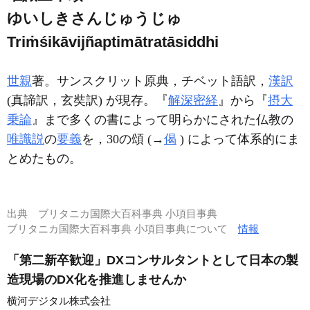
ゆいしきさんじゅうじゅ
Triṁśikāvijñaptimātratāsiddhi
世親
著。サンスクリット原典，チベット語訳，
漢訳
(真諦訳，玄奘訳) が現存。『
解深密経
』から『
摂大
乗論
』まで多くの書によって明らかにされた仏教の
唯識説
の
要義
を，30の頌 (→
偈
) によって体系的にま
とめたもの。
出典
ブリタニカ国際大百科事典 小項目事典
ブリタニカ国際大百科事典 小項目事典について
情報
「第二新卒歓迎」DXコンサルタントとして日本の製
造現場のDX化を推進しませんか
横河デジタル株式会社