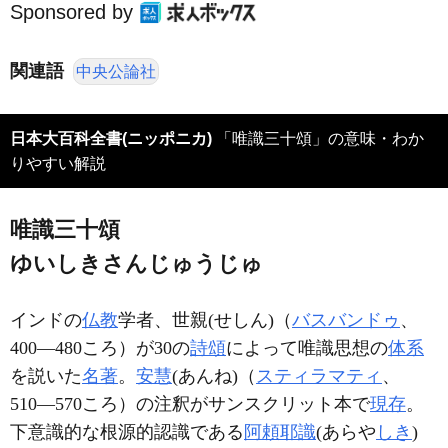
Sponsored by
関連語
中央公論社
日本大百科全書(ニッポニカ)
「唯識三十頌」の意味・わか
りやすい解説
唯識三十頌
ゆいしきさんじゅうじゅ
インドの
仏教
学者、世親(せしん)（
バスバンドゥ
、
400―480ころ）が30の
詩頌
によって唯識思想の
体系
を説いた
名著
。
安慧
(あんね)（
スティラマティ
、
510―570ころ）の注釈がサンスクリット本で
現存
。
下意識的な根源的認識である
阿頼耶識
(あらや
しき
)