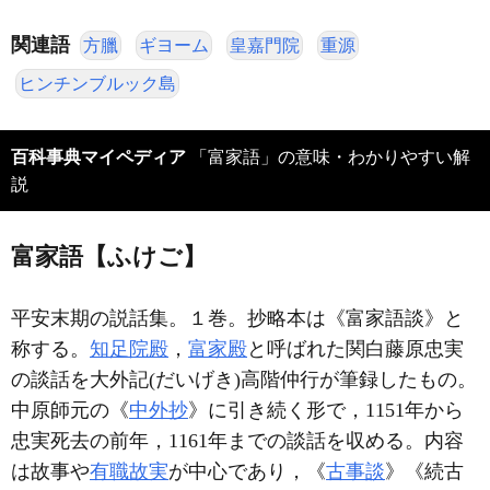
関連語
方臘
ギヨーム
皇嘉門院
重源
ヒンチンブルック島
百科事典マイペディア
「富家語」の意味・わかりやすい解
説
富家語【ふけご】
平安末期の説話集。１巻。抄略本は《富家語談》と
称する。
知足院殿
，
富家殿
と呼ばれた関白藤原忠実
の談話を大外記(だいげき)高階仲行が筆録したもの。
中原師元の《
中外抄
》に引き続く形で，1151年から
忠実死去の前年，1161年までの談話を収める。内容
は故事や
有職故実
が中心であり，《
古事談
》《続古