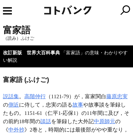
富家語
（読み）ふけご
改訂新版 世界大百科事典
「富家語」の意味・わかりやす
い解説
富家語 (ふけご)
説話集
。
高階仲行
（1121-79）が，富家関白
藤原忠実
の
側近
に侍して，忠実の語る
故事
や故事談を筆録し
たもの。1151-61（仁平1-応保1）の11年間に及び，そ
の前約18年間の
談話
を筆録した大外記
中原師元
の
《
中外抄
》2巻と，時期的には最後部がやや重なり，