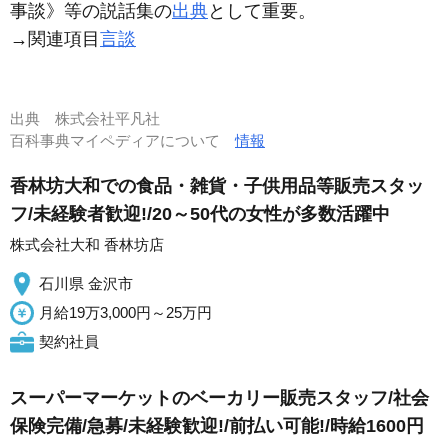
事談》等の説話集の
出典
として重要。
→関連項目
言談
出典
株式会社平凡社
百科事典マイペディアについて
情報
香林坊大和での食品・雑貨・子供用品等販売スタッ
フ/未経験者歓迎!/20～50代の女性が多数活躍中
株式会社大和 香林坊店
石川県 金沢市
月給19万3,000円～25万円
契約社員
スーパーマーケットのベーカリー販売スタッフ/社会
保険完備/急募/未経験歓迎!/前払い可能!/時給1600円