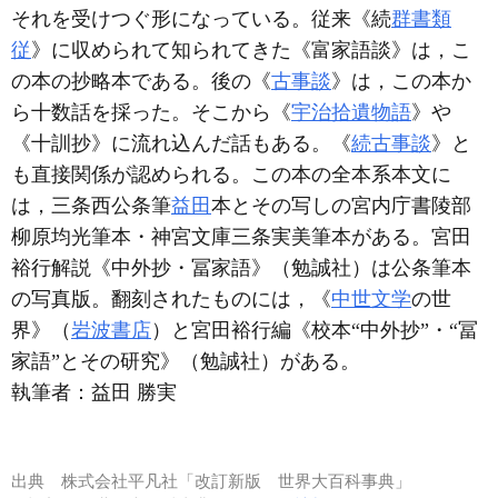
それを受けつぐ形になっている。従来《続
群書類
従
》に収められて知られてきた《富家語談》は，こ
の本の抄略本である。後の《
古事談
》は，この本か
ら十数話を採った。そこから《
宇治拾遺物語
》や
《十訓抄》に流れ込んだ話もある。《
続古事談
》と
も直接関係が認められる。この本の全本系本文に
は，三条西公条筆
益田
本とその写しの宮内庁書陵部
柳原均光筆本・神宮文庫三条実美筆本がある。宮田
裕行解説《中外抄・冨家語》（勉誠社）は公条筆本
の写真版。翻刻されたものには，《
中世文学
の世
界》（
岩波書店
）と宮田裕行編《校本“中外抄”・“冨
家語”とその研究》（勉誠社）がある。
執筆者：
益田 勝実
出典
株式会社平凡社「改訂新版 世界大百科事典」