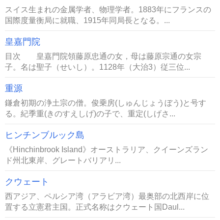
スイス生まれの金属学者、物理学者。1883年にフランスの
国際度量衡局に就職、1915年同局長となる。...
皇嘉門院
目次 皇嘉門院領藤原忠通の女，母は藤原宗通の女宗
子。名は聖子（せいし）。1128年（大治3）従三位...
重源
鎌倉初期の浄土宗の僧。俊乗房(しゅんじょうぼう)と号す
る。紀季重(きのすえしげ)の子で、重定(しげさ...
ヒンチンブルック島
《Hinchinbrook Island》オーストラリア、クイーンズラン
ド州北東岸、グレートバリアリ...
クウェート
西アジア、ペルシア湾（アラビア湾）最奥部の北西岸に位
置する立憲君主国。正式名称はクウェート国Daul...