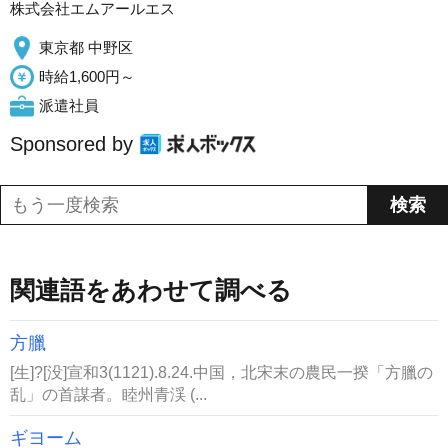
株式会社エムアールエス
東京都 中野区
時給1,600円～
派遣社員
Sponsored by
関連語をあわせて調べる
方臘
[生]?[没]宣和3(1121).8.24.中国，北宋末の農民一揆「方臘の
乱」の首謀者。睦州青渓 (...
ギヨーム