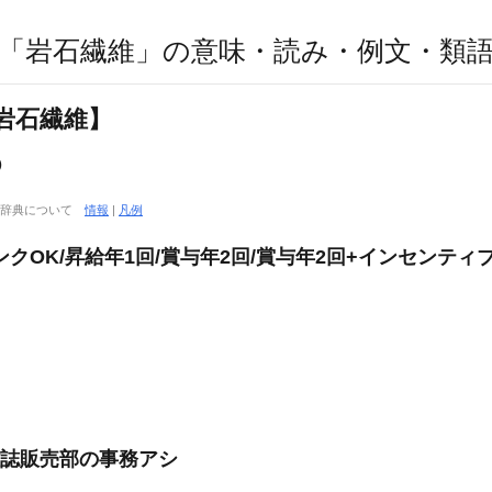
「岩石繊維」の意味・読み・例文・類
岩石繊維】
①
大辞典について
情報
|
凡例
クOK/昇給年1回/賞与年2回/賞与年2回+インセンティ
雑誌販売部の事務アシ