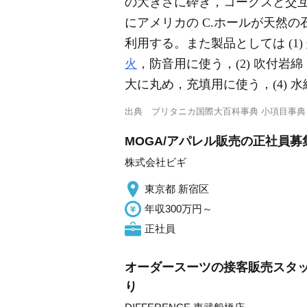
の大きさに砕き，コークスと交
にアメリカの C.ホールが天然
利用する。また製品としては (1)
火
，防音用に使う，(2) 吹付岩
大に丸め，充填用に使う，(4)
出典
ブリタニカ国際大百科事典 小項目事典
MOGA/アパレル販売の正社員募集
株式会社ビギ
東京都 新宿区
年収300万円～
正社員
オーダースーツの接客販売スタッフ
り