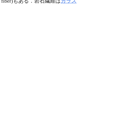
ag fiber)もある．岩石繊維は
ガラス