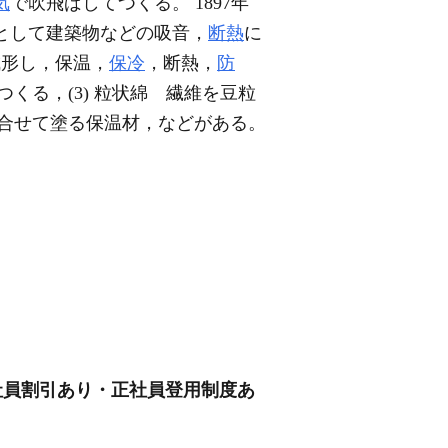
気
で吹飛ばしてつくる。 1897年
として建築物などの吸音，
断熱
に
成形し，保温，
保冷
，断熱，
防
くる，(3) 粒状綿 繊維を豆粒
練合せて塗る保温材，などがある。
/社員割引あり・正社員登用制度あ