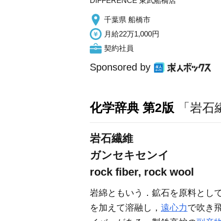
DIFFERENCE 東武船橋店
千葉県 船橋市
月給22万1,000円
契約社員
Sponsored by
化学辞典 第2版
「岩石
岩石繊維
ガンセキセンイ
rock fiber, rock wool
岩綿ともいう．鉱石を原料とし
を加えて溶融し，
遠心力
で吹き