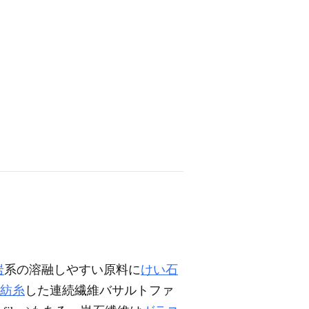
岩
系の溶融しやすい原料に
けい石
紡糸
した連続繊維バサルトファ