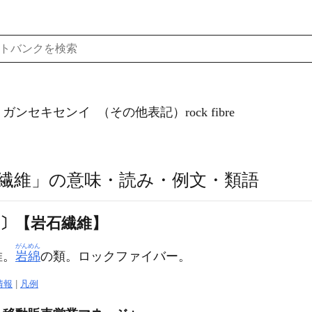
）ガンセキセンイ
（その他表記）rock fibre
繊維」の意味・読み・例文・類語
ヰ〕【岩石繊維】
がんめん
維。
岩綿
の類。ロックファイバー。
情報
|
凡例