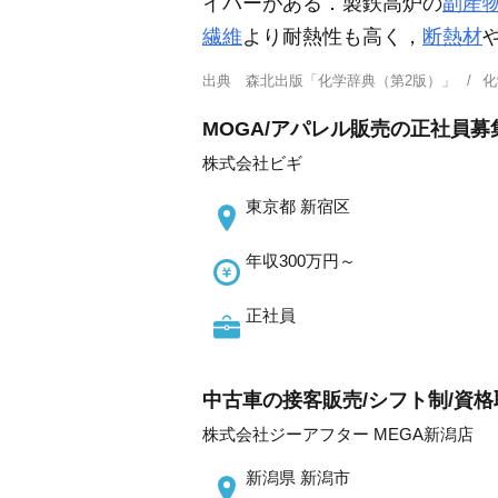
イバーがある．製鉄高炉の
副産
繊維
より耐熱性も高く，
断熱材
出典
森北出版「化学辞典（第2版）」
化
MOGA/アパレル販売の正社員募集
株式会社ビギ
東京都 新宿区
年収300万円～
正社員
中古車の接客販売/シフト制/資格
株式会社ジーアフター MEGA新潟店
新潟県 新潟市