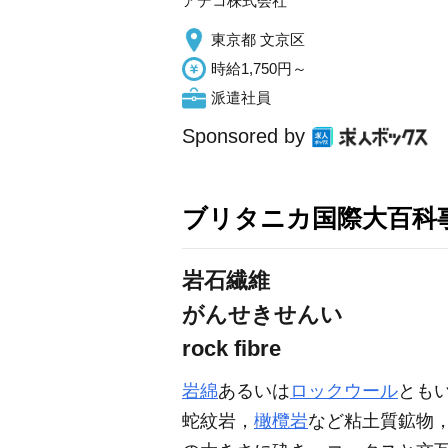
アデコ株式会社
東京都 文京区
時給1,750円～
派遣社員
Sponsored by
ブリタニカ国際大百科
岩石繊維
がんせきせんい
rock fibre
岩綿
あるいは
ロックウール
とも
蛇紋岩，
橄欖岩
など粘土質鉱物