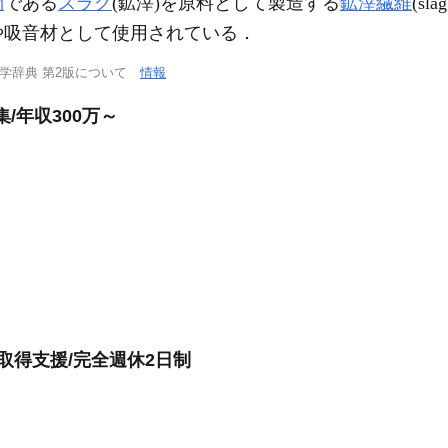
物
である
スラグ
(鉱滓)を原料として製造する
鉱滓繊維
(sl
や吸音材として使用されている．
学辞典 第2版について
情報
/年収300万～
取得支援/完全週休2日制