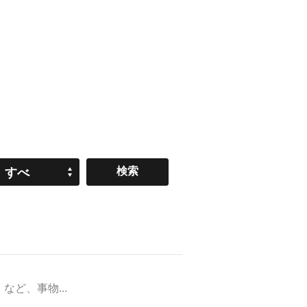
すべ
て
ど、事物...