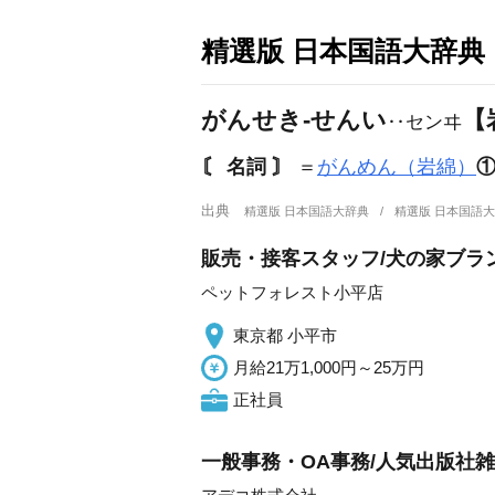
精選版 日本国語大辞典
がんせき‐せんい
【
‥センヰ
〘 名詞 〙
＝
がんめん（岩綿）
出典
精選版 日本国語大辞典
精選版 日本国語
販売・接客スタッフ/犬の家ブラン
ペットフォレスト小平店
東京都 小平市
月給21万1,000円～25万円
正社員
一般事務・OA事務/人気出版社