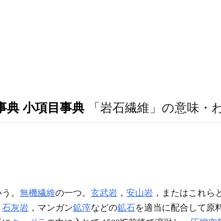
事典 小項目事典
「岩石繊維」の意味・
いう。
無機繊維
の一つ。
玄武岩
，
安山岩
，またはこれら
，
石灰岩
，マンガン
鉱滓
などの
鉱石
を適当に配合して原料