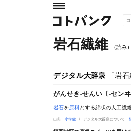
岩石繊維
（読み
デジタル大辞泉
「岩石
がんせき‐せんい〔‐セン
岩石
を
原料
とする綿状の人工繊
出典
小学館
デジタル大辞泉について