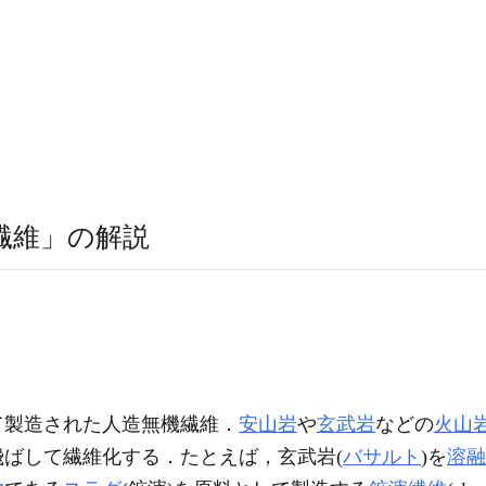
繊維」の解説
て製造された人造無機繊維．
安山岩
や
玄武岩
などの
火山
飛ばして繊維化する．たとえば，玄武岩(
バサルト
)を
溶融