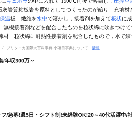
互に
キュポラ
の中に入れて 1500℃前後で溶融し，
圧搾空
の石灰岩質粘板岩を原料としてつくったのが始り。充填材
保温
板 繊維を
水中
で溶かし，接着剤を加えて
板状
に
綿 無機接着剤などを配合したものを粒状綿に吹きつけてつ
 水練材 粒状綿に耐熱性接着剤を配合したもので，水で
ブリタニカ国際大百科事典 小項目事典について
情報
/年収300万～
/急募!週5日・シフト制!未経験OK!20～40代活躍中