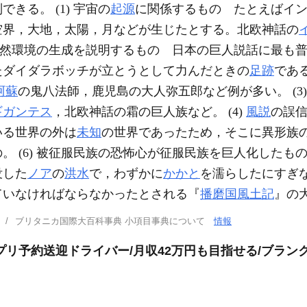
きる。 (1) 宇宙の
起源
に関係するもの たとえばイ
空界，大地，太陽，月などが生じたとする。北欧神話の
ど，自然環境の生成を説明するもの 日本の巨人説話に最も
たダイダラボッチが立とうとして力んだときの
足跡
である
阿蘇
の鬼八法師，鹿児島の大人弥五郎など例が多い。 (3
ギガンテス
，北欧神話の霜の巨人族など。 (4)
風説
の誤
いる世界の外は
未知
の世界であったため，そこに異形族の存
 (6) 被征服民族の恐怖心が征服民族を巨人化したもの。 
没した
ノア
の
洪水
で，わずかに
かかと
を濡らしたにすぎ
ていなければならなかったとされる『
播磨国風土記
』の
ブリタニカ国際大百科事典 小項目事典について
情報
リ予約送迎ドライバー/月収42万円も目指せる/ブランク