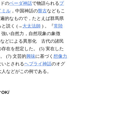
ンドの
ベーダ神話
で物語られる
プ
イミル
，中国神話の
盤古
などもこ
普遍的なもので，たとえば群馬県
と説く (→
大太法師
) 。『
常陸
) 強い自然力，自然現象の象徴
信などによる異形化 古代の諸民
在を想定した。 (5) 実在した
(7) 文芸的
興味
に基づく
想像力
ないとされる
ヘブライ神話
のオグ
大人などがこの例である。
OK/