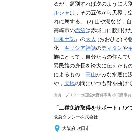
るが，類別すれば次のように大別で
ルシャ
は，その五体から天界，
れに属する。 (2) 山や湖な
高崎市の
赤沼
は赤城山に腰掛け
国風土記
』の
大人
(おおひと) や
化
ギリシア神話
の
ティタン
や
族にとって，自分たちの住んで
異民族の身長を誇大に伝えたもの。
によるもの
高山
がみな水底に
や，
天地
の間にいつも背を曲げ
出典
ブリタニカ国際大百科事典 小項目事典
「二種免許取得をサポート」/アプ
阪急タクシー株式会社
大阪府 吹田市