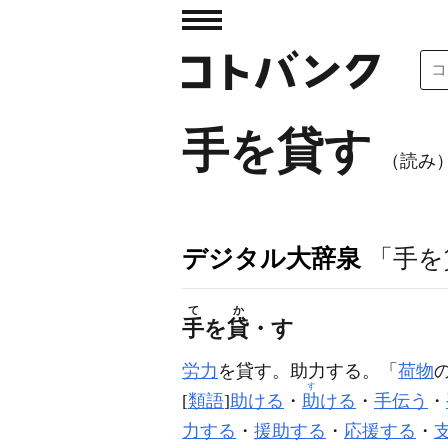
手を貸す
（読み
デジタル大辞泉
「手を
て
か
手
を
貸
・す
労力
を貸す。助力する。「
荷物
す
[
類語
]
助ける
・
助
ける
・
手伝う
・
力する
・
援助する
・
応援する
・