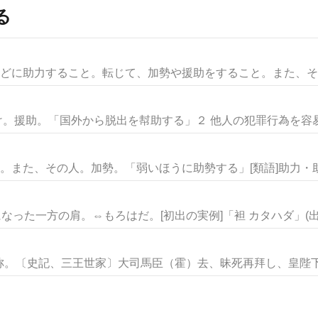
る
などに助力すること。転じて、加勢や援助をすること。また、その
け。援助。「国外から脱出を幇助する」２ 他人の犯罪行為を容易に
。また、その人。加勢。「弱いほうに助勢する」[類語]助力・助け
なった一方の肩。⇔もろはだ。[初出の実例]「袒 カタハダ」(出.
。〔史記、三王世家〕大司馬臣（霍）去、昧死再拜し、皇陛下に