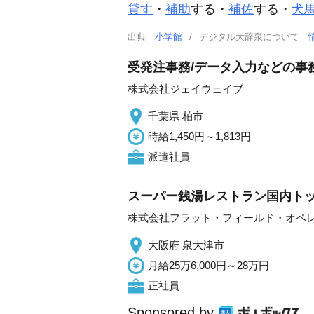
貸す
・
補助
する・
補佐
する・
犬
出典
小学館
デジタル大辞泉について
受発注事務/データ入力などの事
株式会社ジェイウェイブ
千葉県 柏市
時給1,450円～1,813円
派遣社員
スーパー銭湯レストラン国内トッ
株式会社フラット・フィールド・オペ
大阪府 泉大津市
月給25万6,000円～28万円
正社員
Sponsored by