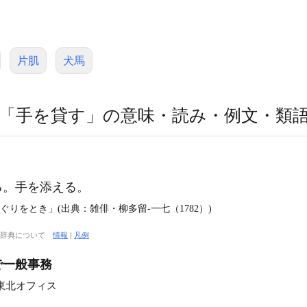
片肌
犬馬
「手を貸す」の意味・読み・例文・類
る。手を添える。
りをとき」(出典：雑俳・柳多留‐一七（1782）)
大辞典について
情報
|
凡例
で一般事務
東北オフィス