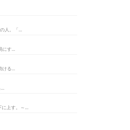
人。「...
す...
る...
..
上す。～...