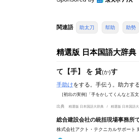
関連語
助太刀
幇助
助勢
精選版 日本国語大辞典
て【手】 を 貸
す
(か)
手助け
をする。手伝う。助力す
[初出の実例]「手をかしてくんなと五文ぐ
出典
精選版 日本国語大辞典
精選版 日本国語
総合建設会社の統括現場事務所
株式会社アクト・テクニカルサポート 