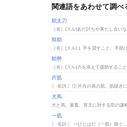
関連語をあわせて調べ
助太刀
［名］(スル)あだ討ちや果たし合い
幇助
［名］(スル)１ 手を貸すこと。手助
助勢
［名］(スル)力を添えて援助すること
片肌
〘 名詞 〙① 片方の肩の肌。肌脱ぎに
犬馬
犬と馬。家畜。君主に対する臣の謙称
一肌
〘 名詞 〙 ⇒ひとはだ（一肌）脱ぐ...