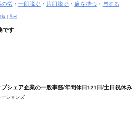
馬の労
・
一肌脱ぐ
・
片肌脱ぐ
・
肩を持つ
・
与する
情報
|
凡例
務です
プシェア企業の一般事務/年間休日121日/土日祝休み
レーションズ