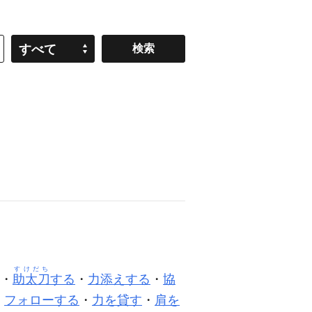
すべて
すけだち
・
助太刀
する
・
力添えする
・
協
・
フォローする
・
力を貸す
・
肩を