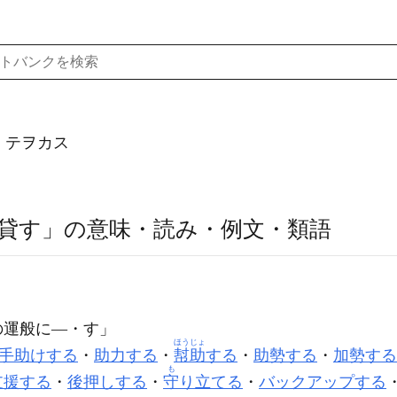
）テヲカス
貸す」の意味・読み・例文・類語
の運般に―・す」
ほうじょ
手助けする
・
助力する
・
幇助
する
・
助勢する
・
加勢する
も
支援する
・
後押しする
・
守
り立てる
・
バックアップする