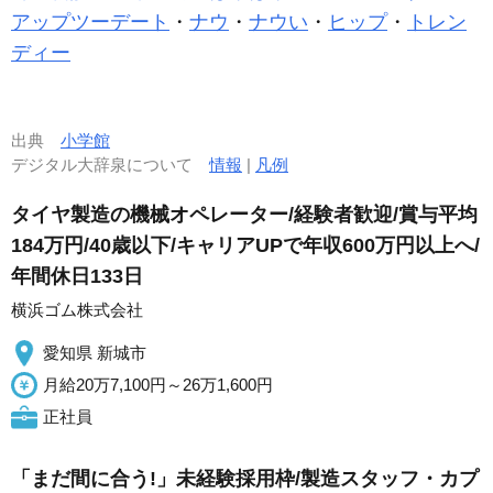
アップツーデート
・
ナウ
・
ナウい
・
ヒップ
・
トレン
ディー
出典
小学館
デジタル大辞泉について
情報
|
凡例
タイヤ製造の機械オペレーター/経験者歓迎/賞与平均
184万円/40歳以下/キャリアUPで年収600万円以上へ/
年間休日133日
横浜ゴム株式会社
愛知県 新城市
月給20万7,100円～26万1,600円
正社員
「まだ間に合う!」未経験採用枠/製造スタッフ・カプ