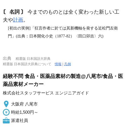
〘 名詞 〙
今までのものとは全く変わった新しい工
夫や
計画
。
[初出の実例]「狂言作者に於ては其新機軸を発する近松門左衛
門」(出典：日本開化小史（1877‐82）〈田口卯吉〉六)
出典
精選版 日本国語大辞典
精選版 日本国語大辞典について
情報
|
凡例
経験不問 食品・医薬品素材の製造@八尾市/食品・医
薬品素材メーカー
株式会社スタッフサービス エンジニアガイド
大阪府 八尾市
時給1,500円～
派遣社員