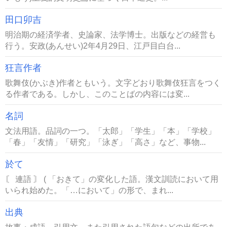
田口卯吉
明治期の経済学者、史論家、法学博士。出版などの経営も
行う。安政(あんせい)2年4月29日、江戸目白台...
狂言作者
歌舞伎(かぶき)作者ともいう。文字どおり歌舞伎狂言をつく
る作者である。しかし、このことばの内容には変...
名詞
文法用語。品詞の一つ。「太郎」「学生」「本」「学校」
「春」「友情」「研究」「泳ぎ」「高さ」など、事物...
於て
〘 連語 〙 ( 「おきて」の変化した語。漢文訓読において用
いられ始めた。「…において」の形で、まれ...
出典