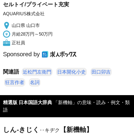
セルトイ/プライベート充実
AQUARIUS株式会社
山口県 山口市
月給28万円～50万円
正社員
Sponsored by
関連語
近松門左衛門
日本開化小史
田口卯吉
狂言作者
名詞
精選版 日本国語大辞典
「新機軸」の意味・読み・例文・類
語
しん‐きじく
【新機軸】
‥キヂク