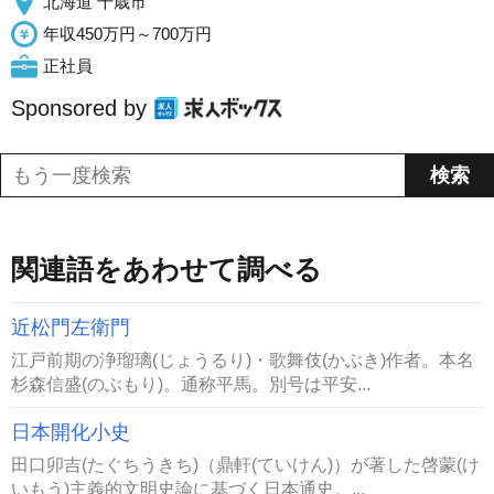
北海道 千歳市
年収450万円～700万円
正社員
Sponsored by
関連語をあわせて調べる
近松門左衛門
江戸前期の浄瑠璃(じょうるり)・歌舞伎(かぶき)作者。本名
杉森信盛(のぶもり)。通称平馬。別号は平安...
日本開化小史
田口卯吉(たぐちうきち)（鼎軒(ていけん)）が著した啓蒙(け
いもう)主義的文明史論に基づく日本通史。...