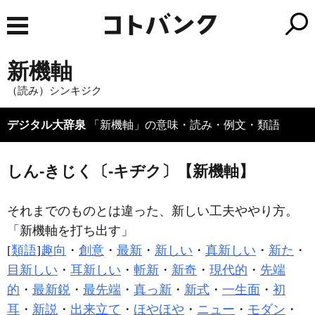
新機軸
（読み）シンキジク
デジタル大辞泉
「新機軸」の意味・読み・例文・類語
しん‐きじく〔‐キヂク〕【新機軸】
それまでのものとは違った、新しい工夫ややり方。
「
新機軸
を打ち出す」
[
類語
]
趣向
・
創意
・
最新
・
新しい
・
真新しい
・
新た
・
目新しい
・
耳新しい
・
斬新
・
新奇
・
現代的
・
先端
的
・
最新鋭
・
最先端
・
真っ新
・
新式
・
一生面
・
初
耳
・
新説
・
出来立て
・
ほやほや
・
ニュー
・
モダン
・