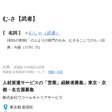
む‐さ【武者】
〘 名詞 〙
＝
むしゃ（武者）
[初出の実例]「のぶよりの衛門のかみ、むさをこしてのち」(出
典：今鏡（1170）六)
出典
精選版 日本国語大辞典
精選版 日本国語大辞典について
情報
|
凡例
人材派遣サービスの「営業」経験者募集」東京・京
都・名古屋募集
株式会社ワコールキャリアサービス
東京都 新宿区