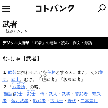
武者
（読み）ムシャ
デジタル大辞泉
「武者」の意味・読み・例文・類語
む‐しゃ【武者】
１
武芸
に携わることを
任務
とする人。また、その
集
よろい
団
。
武士
。むさ。「
鎧
武者
」「坂東
武者
」
むしゃどころ
２
「
武者所
」の略。
ぶし
もののふ
[
類語
]
武士
・
武士
・
侍
・
武人
・
武将
・
若武者
・
荒武
者
・
落ち武者
・
影武者
・
古武士
・
野伏
・
二本差し