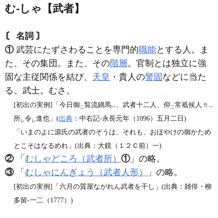
む‐しゃ【武者】
〘 名詞 〙
①
武芸にたずさわることを専門的
職能
とする人。ま
た、その集団。また、その
階層
。官制とは独立に強
固な主従関係を結び、
天皇
・貴人の
警固
などに当た
る。武士。むさ。
[初出の実例]「今日御
覧流鏑馬
、武者十二人、仰
常祗候人々
二
一
二
一
所
令
進也」(
出典
：中右記‐永長元年（1096）五月二日)
レ
レ
「いまのよに源氏の武者のぞうは、それも、おほやけの御かため
とこそはなるめれ」(出典：大鏡（１２Ｃ前）一)
②
「
むしゃどころ（武者所）
①
」の略。
③
「
むしゃにんぎょう（武者人形）
」の略。
[初出の実例]「六月の質屋ながれん武者を干し」(出典：雑俳・柳
多留‐一二（1777）)