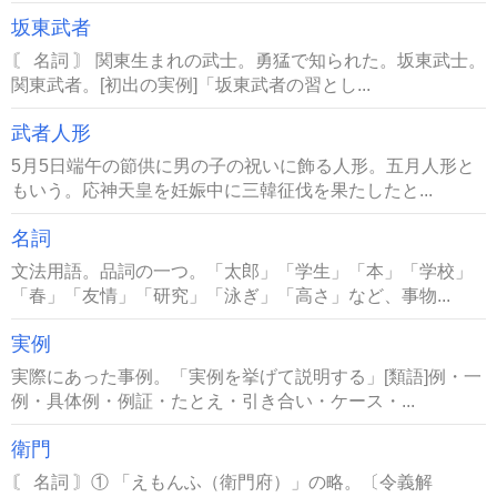
坂東武者
〘 名詞 〙 関東生まれの武士。勇猛で知られた。坂東武士。
関東武者。[初出の実例]「坂東武者の習とし...
武者人形
5月5日端午の節供に男の子の祝いに飾る人形。五月人形と
もいう。応神天皇を妊娠中に三韓征伐を果たしたと...
名詞
文法用語。品詞の一つ。「太郎」「学生」「本」「学校」
「春」「友情」「研究」「泳ぎ」「高さ」など、事物...
実例
実際にあった事例。「実例を挙げて説明する」[類語]例・一
例・具体例・例証・たとえ・引き合い・ケース・...
衛門
〘 名詞 〙① 「えもんふ（衛門府）」の略。〔令義解