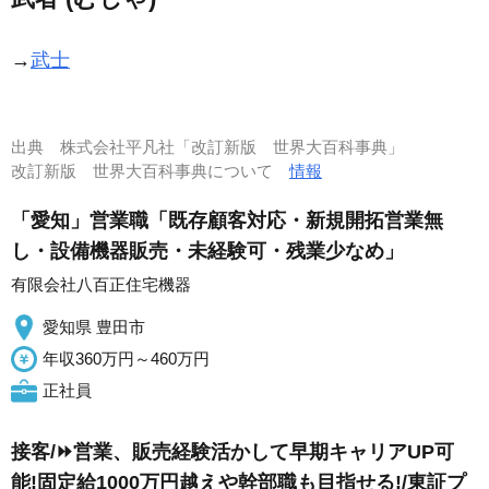
→
武士
出典
株式会社平凡社「改訂新版 世界大百科事典」
改訂新版 世界大百科事典について
情報
「愛知」営業職「既存顧客対応・新規開拓営業無
し・設備機器販売・未経験可・残業少なめ」
有限会社八百正住宅機器
愛知県 豊田市
年収360万円～460万円
正社員
接客/⏩️営業、販売経験活かして早期キャリアUP可
能!固定給1000万円越えや幹部職も目指せる!/東証プ