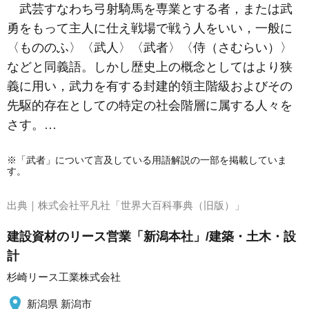
武芸すなわち弓射騎馬を専業とする者，または武
勇をもって主人に仕え戦場で戦う人をいい，一般に
〈もののふ〉〈武人〉〈武者〉〈
侍
（さむらい）〉
などと同義語。しかし歴史上の概念としてはより狭
義に用い，武力を有する封建的領主階級およびその
先駆的存在としての特定の社会階層に属する人々を
さす。…
※「武者」について言及している用語解説の一部を掲載していま
す。
出典｜
株式会社平凡社「世界大百科事典（旧版）」
建設資材のリース営業「新潟本社」/建築・土木・設
計
杉崎リース工業株式会社
新潟県 新潟市