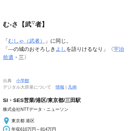
む‐さ【武
▽
者】
「
むしゃ（武者）
」に同じ。
「―の城のおそろしき
よし
を語りけるなり」〈
宇治
拾遺
・三〉
出典
小学館
デジタル大辞泉について
情報
|
凡例
SI・SES営業/港区/東京都/三田駅
株式会社NTTデータ・ニューソン
東京都 港区
年収610万円～814万円