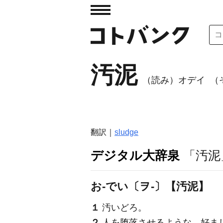
汚泥
（読み）オデイ
（
翻訳｜
sludge
デジタル大辞泉
「汚泥
お‐でい〔ヲ‐〕【汚泥】
１
汚いどろ。
２
人を堕落させるような、好ま