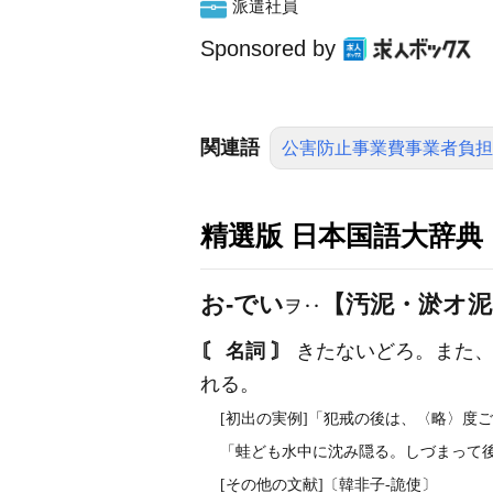
派遣社員
Sponsored by
関連語
公害防止事業費事業者負担
精選版 日本国語大辞典
お‐でい
【汚泥・淤オ泥
ヲ‥
〘 名詞 〙
きたないどろ。また、
れる。
[初出の実例]「犯戒の後は、〈略〉度ご
「蛙ども水中に沈み隠る。しづまって後
[その他の文献]〔韓非子‐詭使〕