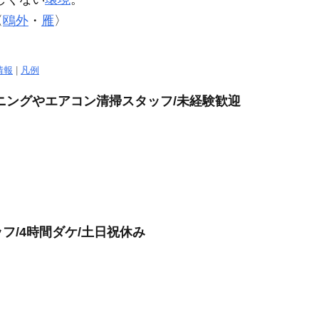
〈
鴎外
・
雁
〉
情報
|
凡例
ニングやエアコン清掃スタッフ/未経験歓迎
フ/4時間ダケ/土日祝休み