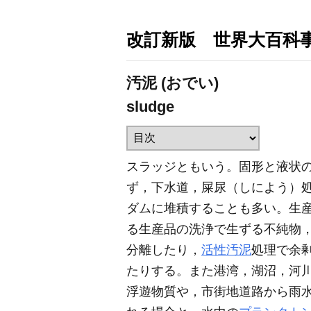
改訂新版 世界大百科
汚泥 (おでい)
sludge
スラッジともいう。固形と液状
ず，下水道，屎尿（しによう）
ダムに堆積することも多い。生
る生産品の洗浄で生ずる不純物
分離したり，
活性汚泥
処理で余
たりする。また港湾，湖沼，河
浮遊物質や，市街地道路から雨