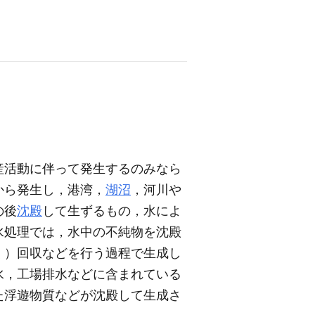
産活動に伴って発生するのみなら
から発生し，港湾，
湖沼
，河川や
の後
沈殿
して生ずるもの，水によ
水処理では，水中の不純物を沈殿
く）回収などを行う過程で生成し
水，工場排水などに含まれている
た浮遊物質などが沈殿して生成さ