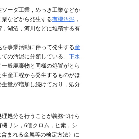
性ソーダ工業，めっき工業などか
工業などから発生する
有機汚泥
，
湾，湖沼，河川などに堆積する有
泥を事業活動に伴って発生する
産
しての汚泥に分類している。
下水
て一般廃棄物と同様の処置がとら
と生産工程から発生するものがほ
発生量が増加し続けており，処分
処理処分を行うことが義務づけら
有機リン，6価クロム，ヒ素，シ
に含まれる金属等の検定方法〉に