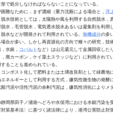
な形で処分しなければならないことになっている。
困難なために，まず濃縮（重力沈殿による場合と，
浮
。脱水技術としては，太陽熱や風を利用する自然脱水，
解脱水，毛管脱水，電気透水脱水あるいは凝集剤を利用
）脱水などが開発されて利用されている。
無機成分
の多
る場合が多い。しかし再資源化の方向で種々の研究，技
鉛，水銀，
コバルト
など）は山元還元して金属回収した
ト，廃カーボン，ケイ藻土スラッジなど）に利用されて
用することも進められている。
，コンポスト化して肥料または土壌改良剤として緑農地
熱エネルギーとして利用する方式，嫌気性微生物の発酵
沈殿汚泥や活性汚泥の余剰汚泥は，嫌気性消化によりメ
静岡県田子ノ浦港へどろや水俣湾における水銀汚染を
害対策基本法〉に基づく諸法律により，港湾公害防止対