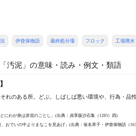
法
伊曾保物語
最終処分場
フロック
工場廃水
「汚泥」の意味・読み・例文・類語
】
それのある所。どぶ。しばしば悪い環境や、行為・品
とにわが身は淤泥のごとし」(出典：貞享版沙石集（1283）四)
、おでいの中よりまなこを見あげ」(出典：仮名草子・伊曾保物語（163