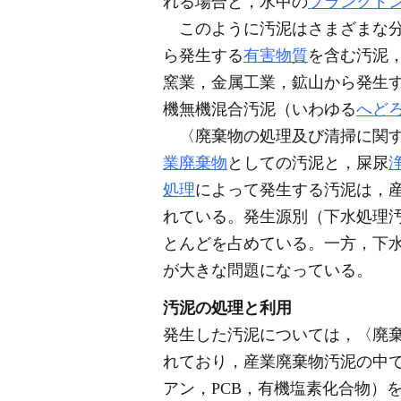
れる場合と，水中の
プランクト
このように汚泥はさまざまな分
ら発生する
有害物質
を含む汚泥
窯業，金属工業，鉱山から発生
機無機混合汚泥（いわゆる
へど
〈廃棄物の処理及び清掃に関す
業廃棄物
としての汚泥と，屎尿
処理
によって発生する汚泥は，
れている。発生源別（下水処理
とんどを占めている。一方，下
が大きな問題になっている。
汚泥の処理と利用
発生した汚泥については，〈廃
れており，産業廃棄物汚泥の中
アン，PCB，有機塩素化合物）