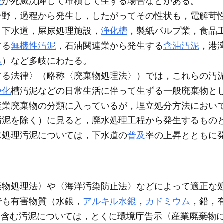
ン
が死滅沈降して堆積して生ずる場合などがある。
野，過程から発生し，したがってその性状も，電解苛
，下水道，屎尿処理施設，
浄化槽
，製紙パルプ業，食品
する
無機性汚泥
，石油関連業から発生する
含油汚泥
，港
ろ
）など多岐にわたる。
る法律〉（略称〈廃棄物処理法〉）では，これらの汚
浄化
槽汚泥などの日常生活に伴って生ずる一般廃棄物と
産業廃棄物の分類に入っているが，埋立処分方法におい
汚泥を除く）に見ると，廃水処理工程から発生するもの
水処理汚泥については，下水道の
普及
率の上昇とともに
棄物処理法〉や〈海洋汚染防止法〉などによって適正な
でも有害物質（水銀，
アルキル水銀
，
カドミウム
，鉛，
を含む汚泥については，とくに環境庁告示〈産業廃棄物