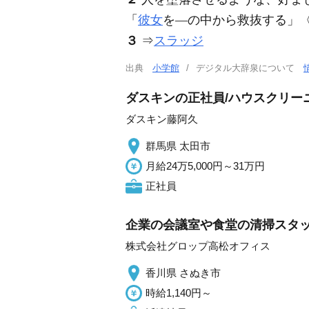
「
彼女
を―の中から救抜する」
３
⇒
スラッジ
出典
小学館
デジタル大辞泉について
ダスキンの正社員/ハウスクリー
ダスキン藤阿久
群馬県 太田市
月給24万5,000円～31万円
正社員
企業の会議室や食堂の清掃スタッ
株式会社グロップ高松オフィス
香川県 さぬき市
時給1,140円～