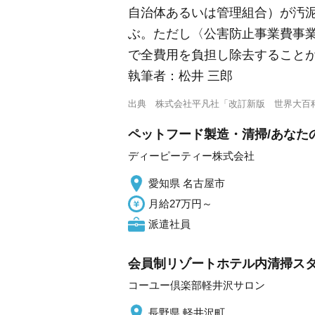
自治体あるいは管理組合）が汚泥除
ぶ。ただし〈公害防止事業費事
で全費用を負担し除去すること
執筆者：
松井 三郎
出典
株式会社平凡社「改訂新版 世界大百
ペットフード製造・清掃/あなた
ディーピーティー株式会社
愛知県 名古屋市
月給27万円～
派遣社員
会員制リゾートホテル内清掃ス
コーユー倶楽部軽井沢サロン
長野県 軽井沢町