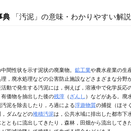
事典
「汚泥」の意味・わかりやすい解説
の中間性状を示す泥状の廃棄物。
鉱工業
や農水産業の生
処理，廃水処理などの公害防止施設などさまざまな分野
産活動で発生する汚泥には，例えば，溶液中で化学反応
，有価物を抽出した後の
残滓
（
ざんし
）などがある。廃
剰汚泥を除去したり，ろ過による
浮遊物質
の捕捉（ほそ
川，ダムなどの
堆積汚泥
は，公共水域に排出した都市下
水とともに流出してきたり，森林，田畑から流出してき