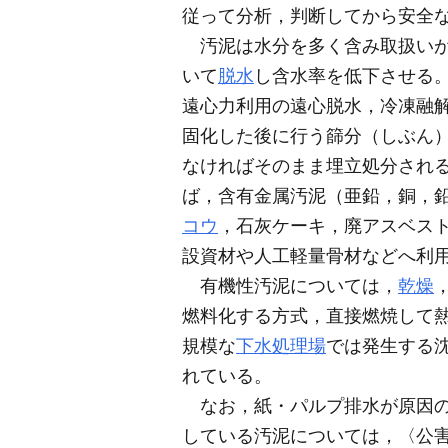
従って分析，判断してから安全
汚泥は水分を多く含み取扱いが
いて
脱水
し含水率を低下させる
遠心力利用の遠心脱水，冷凍融
固化した後に行う篩分（しぶん
なければそのまま埋立処分され
ば，含有金属汚泥（亜鉛，銅，
コウ
，石灰ケーキ，廃アスベス
設資材や人工軽量骨材などへ利
有機性汚泥については，
乾燥
燃料化する方式，直接燃焼して
規模な
下水処理場
では発生する
れている。
なお，紙・パルプ排水が原因の
している汚泥については，〈公