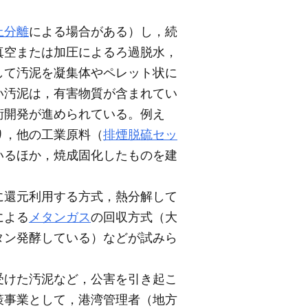
上分離
による場合がある）し，続
真空または加圧によるろ過脱水，
して汚泥を凝集体やペレット状に
い汚泥は，有害物質が含まれてい
術開発が進められている。例え
り，他の工業原料（
排煙脱硫セッ
いるほか，焼成固化したものを建
に還元利用する方式，熱分解して
による
メタンガス
の回収方式（大
タン発酵している）などが試みら
受けた汚泥など，公害を引き起こ
策事業として，港湾管理者（地方