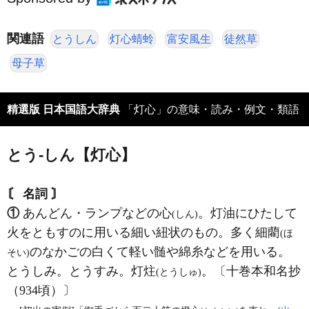
関連語
とうしん
灯心蜻蛉
富安風生
徒然草
母子草
精選版 日本国語大辞典
「灯心」の意味・読み・例文・類語
とう‐しん【灯心】
〘 名詞 〙
①
あんどん・ランプなどの心
。灯油にひたして
(しん)
火をともすのに用いる細い紐状のもの。多く細藺
(ほ
のなかごの白くて軽い髄や綿糸などを用いる。
そい)
とうしみ。とうすみ。灯炷
。〔十巻本和名抄
(とうしゅ)
（934頃）〕