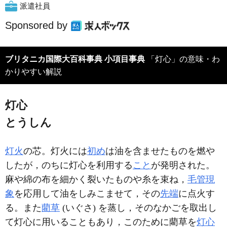
派遣社員
Sponsored by
ブリタニカ国際大百科事典 小項目事典
「灯心」の意味・わ
かりやすい解説
灯心
とうしん
灯火
の芯。灯火には
初め
は油を含ませたものを燃や
したが，のちに灯心を利用する
こと
が発明された。
麻や綿の布を細かく裂いたものや糸を束ね，
毛管現
象
を応用して油をしみこませて，その
先端
に点火す
る。また
藺草
(いぐさ) を蒸し，そのなかごを取出し
て灯心に用いることもあり，このために藺草を
灯心