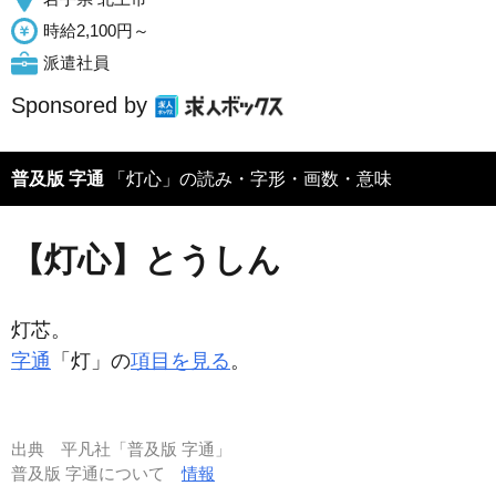
時給2,100円～
派遣社員
Sponsored by
普及版 字通
「灯心」の読み・字形・画数・意味
【灯心】とうしん
灯芯。
字通
「灯」の
項目を見る
。
出典
平凡社「普及版 字通」
普及版 字通について
情報