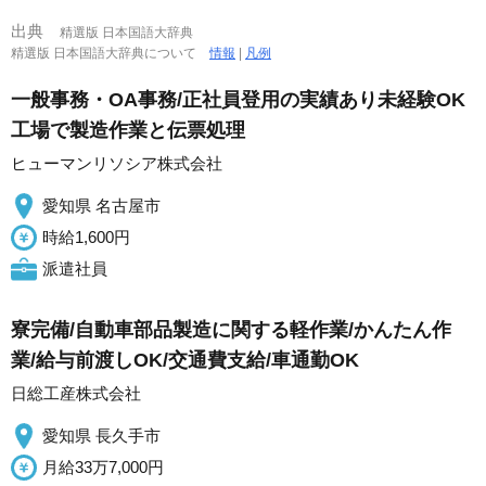
出典
精選版 日本国語大辞典
精選版 日本国語大辞典について
情報
|
凡例
一般事務・OA事務/正社員登用の実績あり未経験OK
工場で製造作業と伝票処理
ヒューマンリソシア株式会社
愛知県 名古屋市
時給1,600円
派遣社員
寮完備/自動車部品製造に関する軽作業/かんたん作
業/給与前渡しOK/交通費支給/車通勤OK
日総工産株式会社
愛知県 長久手市
月給33万7,000円