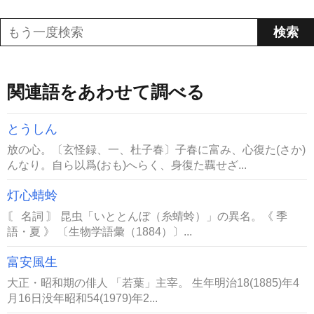
関連語をあわせて調べる
とうしん
放の心。〔玄怪録、一、杜子春〕子春に富み、心復た(さか)
んなり。自ら以爲(おも)へらく、身復た覊せざ...
灯心蜻蛉
〘 名詞 〙 昆虫「いととんぼ（糸蜻蛉）」の異名。《 季
語・夏 》 〔生物学語彙（1884）〕...
富安風生
大正・昭和期の俳人 「若葉」主宰。 生年明治18(1885)年4
月16日没年昭和54(1979)年2...