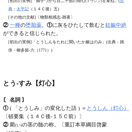
[初出の実例]「御手づから百二十筋の燈心
を束ね」(
出
(トウシン)
典
：
太平記
（１４Ｃ後）五)
[その他の文献]〔物類相感志‐雑著〕
②
一種
の
堕胎薬
。
①
に灰をひたして飲むと
妊娠中絶
ができると信じられた。
[初出の実例]「とうしんをたれに聞いたか嫁はのみ」(出典：雑
俳・柳多留‐六（1771）)
とう‐すみ【灯心】
〘 名詞 〙
①
( 「とうしみ」の変化した語 ) ＝
とうしん（灯心）
〔頓要集（１４Ｃ後‐１５Ｃ前）〕
②
藺
の茎の髄の称。〔重訂本草綱目啓蒙
(い)