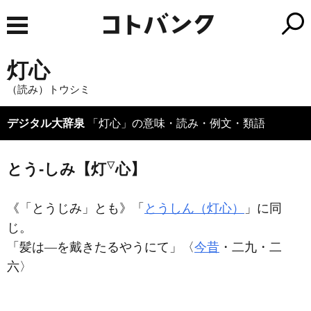
灯心
（読み）トウシミ
デジタル大辞泉
「灯心」の意味・読み・例文・類語
とう‐しみ【灯
▽
心】
《「とうじみ」とも》「
とうしん（灯心）
」に同
じ。
「髪は―を戴きたるやうにて」〈
今昔
・二九・二
六〉