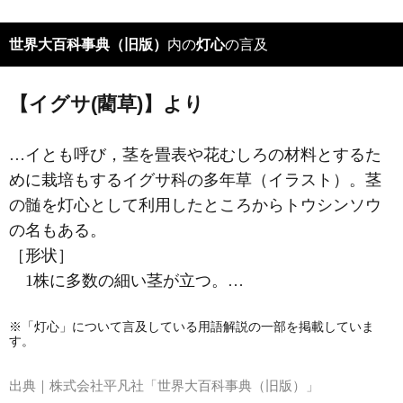
世界大百科事典（旧版）
内の
灯心
の言及
【イグサ(藺草)】より
…イとも呼び，茎を畳表や花むしろの材料とするた
めに栽培もするイグサ科の多年草（イラスト）。茎
の髄を灯心として利用したところからトウシンソウ
の名もある。
［形状］
1株に多数の細い茎が立つ。…
※「灯心」について言及している用語解説の一部を掲載していま
す。
出典｜
株式会社平凡社「世界大百科事典（旧版）」