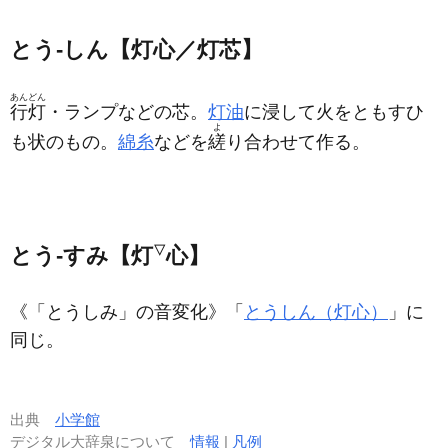
とう‐しん【灯心／灯芯】
あんどん
行灯
・ランプなどの芯。
灯油
に浸して火をともすひ
よ
も状のもの。
綿糸
などを
縒
り合わせて作る。
とう‐すみ【灯
▽
心】
《「とうしみ」の音変化》「
とうしん（灯心）
」に
同じ。
出典
小学館
デジタル大辞泉について
情報
|
凡例