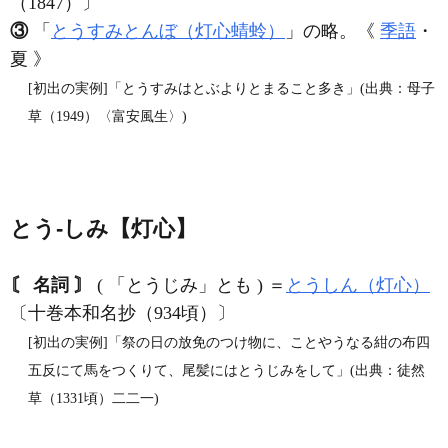
（1847）〕
③
「
とうすみとんぼ（灯心蜻蛉）
」の略。《
季語
・
夏 》
[初出の実例]「とうすみはとぶよりとまること多き」(出典：母子
草（1949）〈富安風生〉)
とう‐しみ【灯心】
〘 名詞 〙
( 「とうじみ」とも ) ＝
とうしん（灯心）
〔十巻本和名抄（934頃）〕
[初出の実例]「祭の日の放免のつけ物に、ことやうなる紺の布四
五反にて馬をつくりて、尾髪にはとうじみをして」(出典：徒然
草（1331頃）二二一)