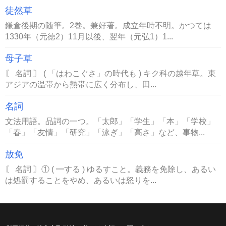
徒然草
鎌倉後期の随筆。2巻。兼好著。成立年時不明。かつては
1330年（元徳2）11月以後、翌年（元弘1）1...
母子草
〘 名詞 〙 ( 「はわこぐさ」の時代も ) キク科の越年草。東
アジアの温帯から熱帯に広く分布し、田...
名詞
文法用語。品詞の一つ。「太郎」「学生」「本」「学校」
「春」「友情」「研究」「泳ぎ」「高さ」など、事物...
放免
〘 名詞 〙① ( ━する ) ゆるすこと。義務を免除し、あるい
は処罰することをやめ、あるいは怒りを...