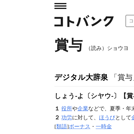
賞与
（読み）ショウヨ
デジタル大辞泉
「賞与
しょう‐よ〔シヤウ‐〕【
１
役所
や
企業
などで、夏季・年
２
功労
に対して、
ほうび
として
[
類語
]
ボーナス
・
一時金