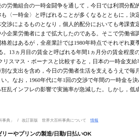
後の労働組合の一時金闘争を通して，今日では利潤分配
称も〈一時金〉と呼ばれることが多くなるとともに，決
体交渉によるものとなり，個人的配分においても考課査
中小企業労働者にまで拡大したのである。そこで労働省
差はあるが，全産業計では1980年時点でそれぞれ夏季の場
っている。13ヵ月目の賃金と呼ばれる年間1ヵ月分の賃金程
のクリスマス・ボーナスと比較すると，日本の一時金支給
特別な支出を含め，今日の労働者生活を支えるうえで毎
い。なお，1960年代に年1回の交渉で年間の一時金を決
る狂乱インフレの影響で実施率が急減した。しかし，低
科事典」
改訂新版 世界大百科事典について
情報
リーやプリンの製造/日勤/日払いOK