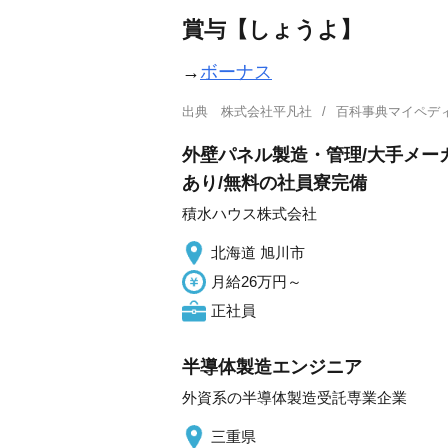
賞与【しょうよ】
→
ボーナス
出典
株式会社平凡社
百科事典マイペデ
外壁パネル製造・管理/大手メー
あり/無料の社員寮完備
積水ハウス株式会社
北海道 旭川市
月給26万円～
正社員
半導体製造エンジニア
外資系の半導体製造受託専業企業
三重県