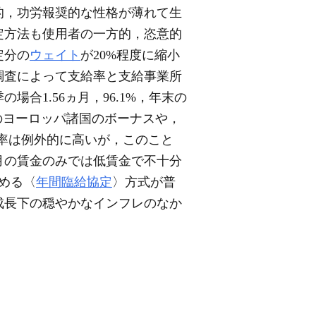
的，功労報奨的な性格が薄れて生
定方法も使用者の一方的，恣意的
定分の
ウェイト
が20%程度に縮小
調査によって支給率と支給事業所
合1.56ヵ月，96.1%，年末の
度のヨーロッパ諸国のボーナスや，
率は例外的に高いが，このこと
月の賃金のみでは低賃金で不十分
める〈
年間臨給協定
〉方式が普
成長下の穏やかなインフレのなか