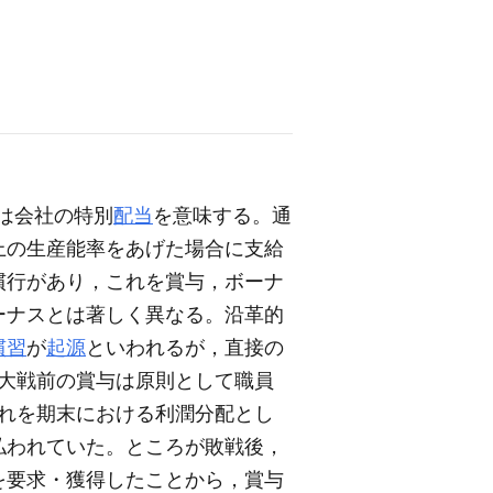
れは会社の特別
配当
を意味する。通
上の生産能率をあげた場合に支給
慣行があり，これを賞与，ボーナ
ーナスとは著しく異なる。沿革的
慣習
が
起源
といわれるが，直接の
大戦前の賞与は原則として職員
れを期末における利潤分配とし
払われていた。ところが敗戦後，
を要求・獲得したことから，賞与