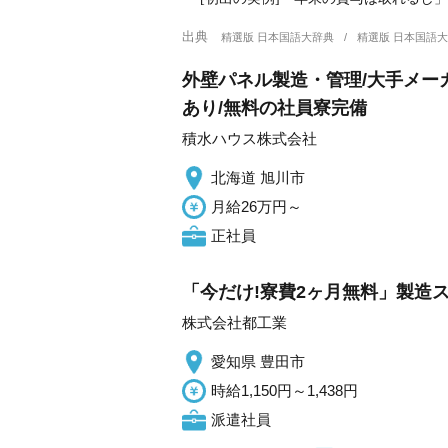
出典
精選版 日本国語大辞典
精選版 日本国語
外壁パネル製造・管理/大手メー
あり/無料の社員寮完備
積水ハウス株式会社
北海道 旭川市
月給26万円～
正社員
「今だけ!寮費2ヶ月無料」製造ス
株式会社都工業
愛知県 豊田市
時給1,150円～1,438円
派遣社員