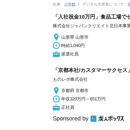
出典
小学館
デジタル大辞泉について
「入社祝金10万円」食品工場でゼ
株式会社ジャパンクリエイト北日本事
山形県 山形市
時給1,040円
派遣社員
「京都本社/カスタマーサクセス」
ものレボ株式会社
京都府 京都市
年収320万円～651万円
正社員
Sponsored by