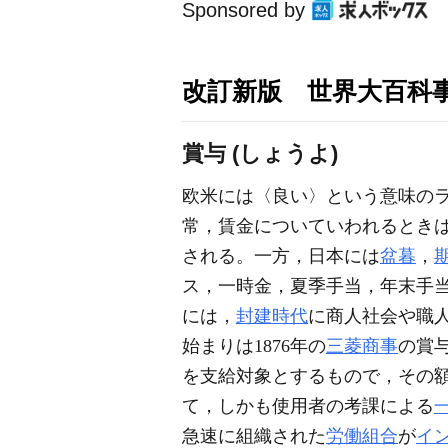
Sponsored by
改訂新版 世界大百科
賞与 (しょうよ)
欧米には〈良い〉という意味の
常，賃金についていわれるとき
される。一方，日本には
盆暮
，
ス，一時金，夏季手当，年末手
には，
封建時代
に商人社会や職
始まりは1876年の
三菱商事
の賞
を支給対象とするもので，その
て，しかも使用者の考課による
急速に組織された
労働組合
が
イ