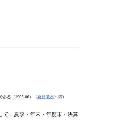
（1905‐06）〈
夏目漱石
〉四)
して、夏季・年末・年度末・決算