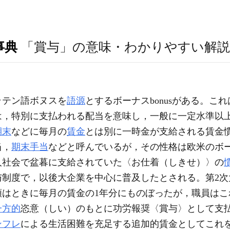
事典
「賞与」の意味・わかりやすい解説
ラテン語ボヌスを
語源
とするボーナスbonusがある。こ
は，特別に支払われる配当を意味し，一般に一定水準以
期末
などに毎月の
賃金
とは別に一時金が支給される賃金
当，
期末手当
などと呼んでいるが，その性格は欧米のボ
人社会で盆暮に支給されていた〈お仕着（しきせ）〉の
与制度で，以後大企業を中心に普及したとされる。第2次
額はときに毎月の賃金の1年分にものぼったが，職員はこ
一方的
恣意（しい）のもとに功労報奨〈賞与〉として支
ンフレ
による生活困難を充足する追加的賃金としてこれ