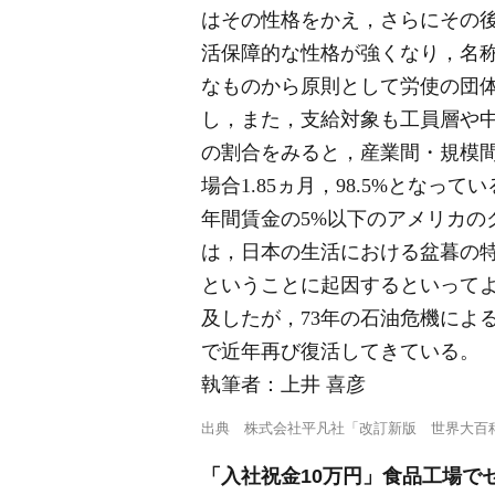
はその性格をかえ，さらにその
活保障的な性格が強くなり，名
なものから原則として労使の団
し，また，支給対象も工員層や
の割合をみると，産業間・規模間格
場合1.85ヵ月，98.5%とな
年間賃金の5%以下のアメリカ
は，日本の生活における盆暮の
ということに起因するといってよ
及したが，73年の石油危機によ
で近年再び復活してきている。
執筆者：
上井 喜彦
出典
株式会社平凡社「改訂新版 世界大百
「入社祝金10万円」食品工場でゼ