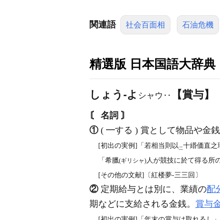
関連語
社会百面相
石油危機
精選版 日本国語大辞典
しょう‐よ
【賞与】
シャウ‥
〘 名詞 〙
①
( ━する ) 賞として物品や
[初出の実例]「若相当則以
十緡価直之
二
「希臘
人が競技に於て得る所の
(ギリシャ)
[その他の文献]〔紅楼夢‐三三回〕
②
定期給与とは別に、業績の
配
期などに支給される金銭。
賞与
[初出の実例]「年末の賞与は取れるし」