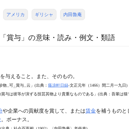
アメリカ
ギリシャ
内田魯庵
「賞与」の意味・読み・例文・類語
金銭を与えること。また、そのもの。
珍物
可
賞与
云」(出典：
蔭凉軒日録
‐文正元年（1466）閏二月一九日)
一
二
一
賞与は彼等が演ずる技芸其物より貴重なものである」(出典：吾輩は猫である
分
や企業への貢献度を賞して、または
賃金
を補うものと
金
。ボーナス。
(出典：社会百面相（1902）〈内田魯庵〉老俗吏)