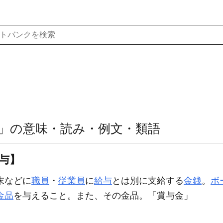
」の意味・読み・例文・類語
賞与】
末などに
職員
・
従業員
に
給与
とは別に支給する
金銭
。
ボ
金品
を与えること。また、その金品。「
賞与
金」