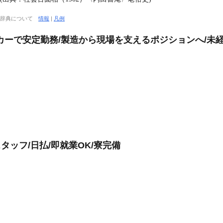
大辞典について
情報
|
凡例
カーで安定勤務/製造から現場を支えるポジションへ/未経
タッフ/日払/即就業OK/寮完備