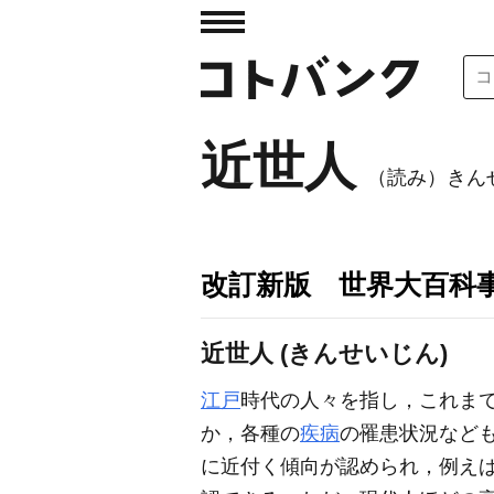
近世人
（読み）きん
改訂新版 世界大百科
近世人 (きんせいじん)
江戸
時代の人々を指し，これま
か，各種の
疾病
の罹患状況など
に近付く傾向が認められ，例え