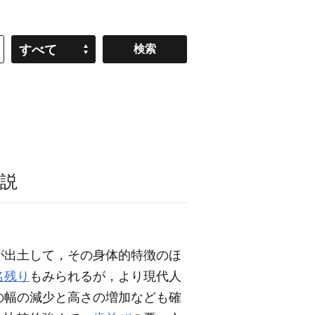
すべて
説
が出土して，その身体的特徴のほ
名残り
もみられるが，より現代人
の幅の減少と高さの増加なども確