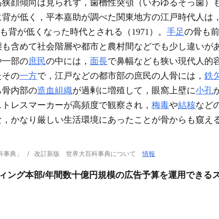
高狭顔傾向は見られず，歯槽性突顎（いわゆるそっ歯）
背が低く，平本嘉助が調べた関東地方の江戸時代人は，男性で
とも背が低くなった時代とされる（1971）。
手足
の骨も
態も含めて社会階層や都市と農村間などでも少し違いが
や一部の
庶民
の中には，
面長
で鼻幅なども狭い現代人的
たその
一方
で，江戸などの都市部の庶民の人骨には，
鉄
ち骨内部の
造血組織
が過剰に増殖して，眼窩上壁に
小孔
ストレスマーカーが高頻度で観察され，
梅毒
や
結核
など
な，かなり厳しい生活環境にあったことが骨からも窺え
科事典」
改訂新版 世界大百科事典について
情報
ティング本部/年間数十億円規模の広告予算を運用できる