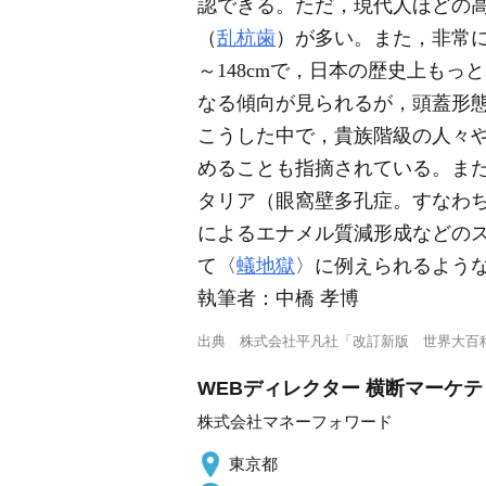
認できる。ただ，現代人ほどの
（
乱杭歯
）が多い。また，非常に
～148cmで，日本の歴史上もっ
なる傾向が見られるが，頭蓋形
こうした中で，貴族階級の人々
めることも指摘されている。ま
タリア（眼窩壁多孔症。すなわ
によるエナメル質減形成などの
て〈
蟻地獄
〉に例えられるよう
執筆者：
中橋 孝博
出典
株式会社平凡社「改訂新版 世界大百
WEBディレクター 横断マーケ
株式会社マネーフォワード
東京都