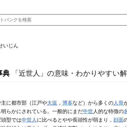
せいじん
事典
「近世人」の意味・わかりやすい解
で主に都市部（江戸や
大坂
，
博多
など）から多くの
人骨
も明らかにされている。一般的にまだ
中世
人的な特徴の
ば頭型では
中世人
に比べるとやや長頭性が弱まり，
顔面