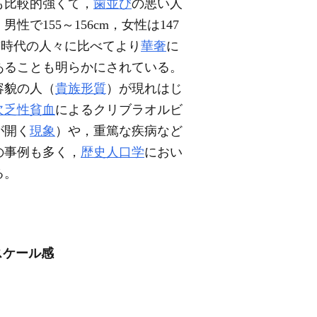
も比較的強くて，
歯並び
の悪い人
155～156cm，女性は147
前時代の人々に比べてより
華奢
に
あることも明らかにされている。
容貌の人（
貴族形質
）が現れはじ
欠乏性貧血
によるクリブラオルビ
が開く
現象
）や，重篤な疾病など
の事例も多く，
歴史人口学
におい
る。
スケール感