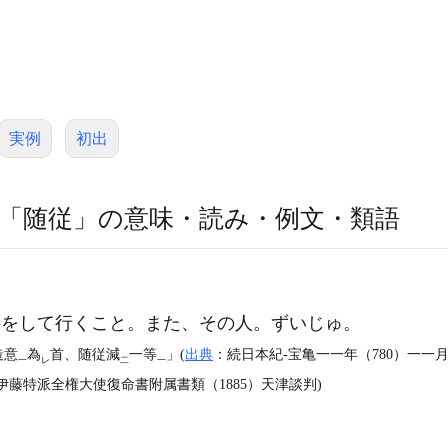
実例
初出
「随従」の意味・読み・例文・類語
をして行くこと。また、その人。ずいじゅ。
造意
為
首、随従減
一等
」(
出典
：続日本紀‐宝亀一一年（780）一一月
一
レ
二
一
藤特派全権大使復命書附属書類（1885）天津談判)