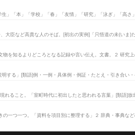
生」「本」「学校」「春」「友情」「研究」「泳ぎ」「高さ」な
、大臣など高貴な人のそば。[初出の実例]「只悟道の未(いま)だ.
文物を知るよりどころとなる記録や言い伝え。文書。２ 研究上の参
明する」[類語]例・一例・具体例・例証・たとえ・引き合い・ケー
現れること。「室町時代に初出したと思われる言葉」[類語]放出・
きの一つ一つ。「資料を項目別に整理する」２ 辞典・事典などの見