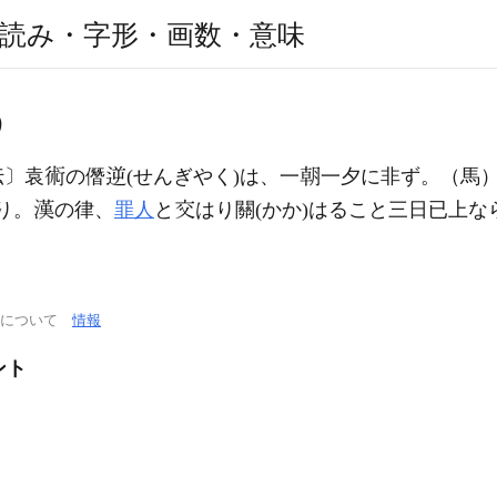
読み・字形・画数・意味
う
伝〕袁
の僭
(せんぎやく)は、一
一夕に非ず。（馬
たり。
の律、
罪人
と
はり關(かか)はること三日已上な
通について
情報
ント