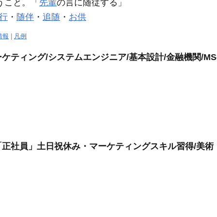
うこと。「
先輩
の言に
随従
する」
行
・
随伴
・
追随
・
お供
情報
|
凡例
ィング/システムエンジニア/基本設計/金融機関/MS-Of
正社員」土日祝休み・マーケティングスキル習得/美術・