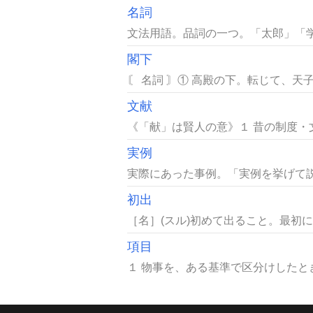
名詞
文法用語。品詞の一つ。「太郎」「学
閣下
〘 名詞 〙① 高殿の下。転じて、天子
文献
《「献」は賢人の意》１ 昔の制度・
実例
実際にあった事例。「実例を挙げて説
初出
［名］(スル)初めて出ること。最初に
項目
１ 物事を、ある基準で区分けしたと