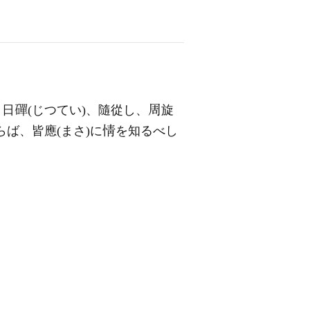
）日
(じつてい)、隨從し、
旋
らば、皆應(まさ)に
を知るべし