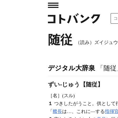
随従
（読み）ズイジュウ
デジタル大辞泉
「随従
ずい‐じゅう【随従】
［名］
(スル)
１
つきしたがうこと。供として
「
艦長
は…、これに―する
指揮