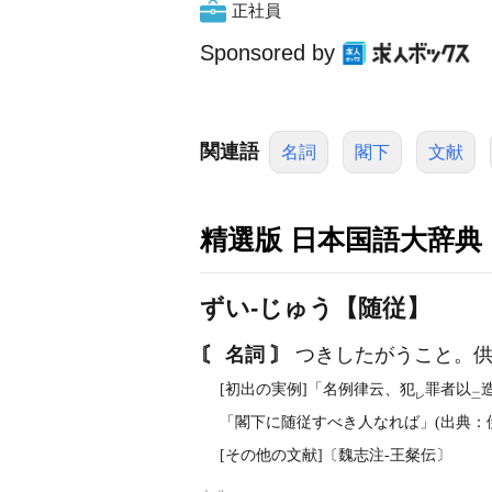
正社員
Sponsored by
関連語
名詞
閣下
文献
精選版 日本国語大辞典
ずい‐じゅう【随従】
〘 名詞 〙
つきしたがうこと。供
[初出の実例]「名例律云、犯
罪者以
レ
二
「閣下に随従すべき人なれば」(出典：伊
[その他の文献]〔魏志注‐王粲伝〕