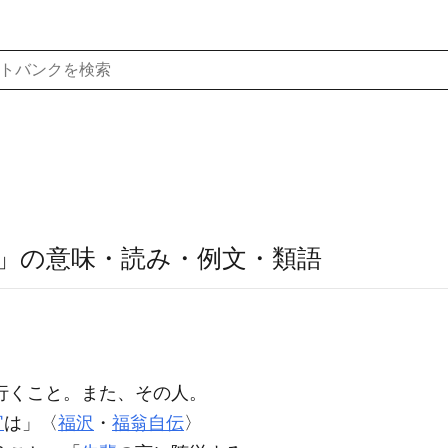
」の意味・読み・例文・類語
行くこと。また、その人。
官
は」〈
福沢
・
福翁自伝
〉