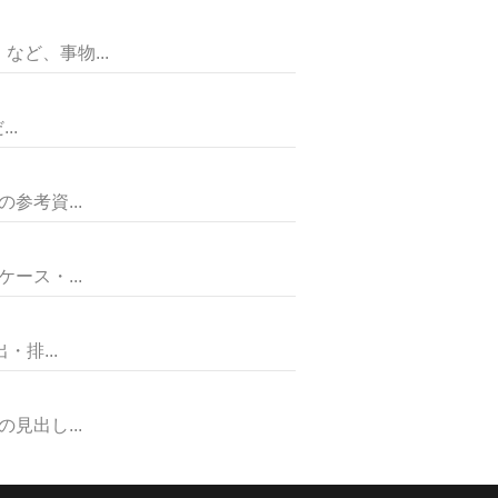
ど、事物...
..
考資...
ス・...
排...
出し...