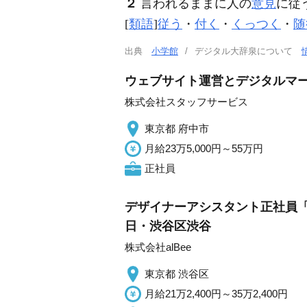
２
言われるままに人の
意見
に従
[
類語
]
従う
・
付く
・
くっつく
・
随
出典
小学館
デジタル大辞泉について
ウェブサイト運営とデジタルマーケテ
株式会社スタッフサービス
東京都 府中市
月給23万5,000円～55万円
正社員
デザイナーアシスタント正社員「
日・渋谷区渋谷
株式会社alBee
東京都 渋谷区
月給21万2,400円～35万2,400円