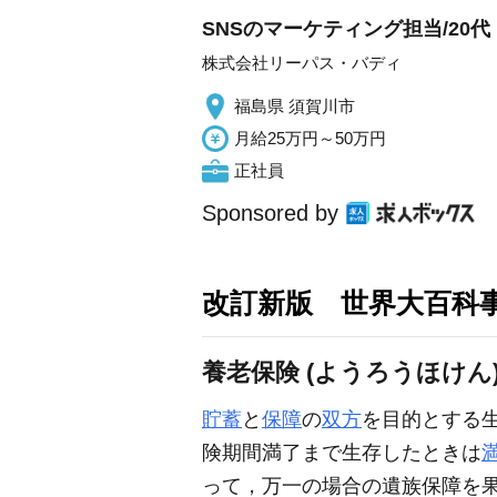
SNSのマーケティング担当/20代
株式会社リーパス・バディ
福島県 須賀川市
月給25万円～50万円
正社員
Sponsored by
改訂新版 世界大百科
養老保険 (ようろうほけん
貯蓄
と
保障
の
双方
を目的とする
険期間満了まで生存したときは
って，万一の場合の遺族保障を