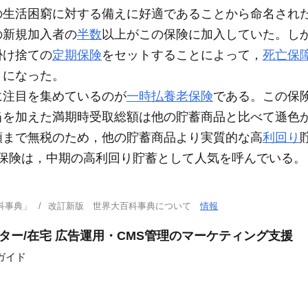
生活困窮に対する備えに好適であることから命名され
の新規加入者の
半数
以上がこの保険に加入していた。しか
掛け捨ての
定期保険
をセットすることによって，
死亡保
うになった。
に注目を集めているのが
一時払養老保険
である。この保
当を加えた満期時受取総額は他の貯蓄商品と比べて遜色
額まで無税のため，他の貯蓄商品より実質的な高
利回り
老保険は，中期の高利回り貯蓄として人気を呼んでいる。
科事典」
改訂新版 世界大百科事典について
情報
ター/在宅 広告運用・CMS管理のマーケティング支援
ガイド