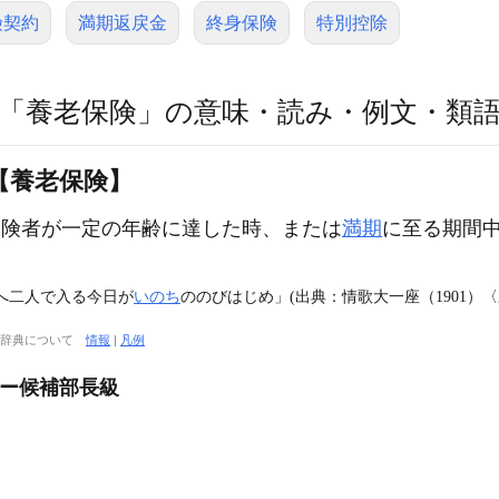
険契約
満期返戻金
終身保険
特別控除
「養老保険」の意味・読み・例文・類
【養老保険】
保険者が一定の年齢に達した時、または
満期
に至る期間
へ二人で入る今日が
いのち
ののびはじめ」(出典：情歌大一座（1901）〈
大辞典について
情報
|
凡例
ャー候補部長級