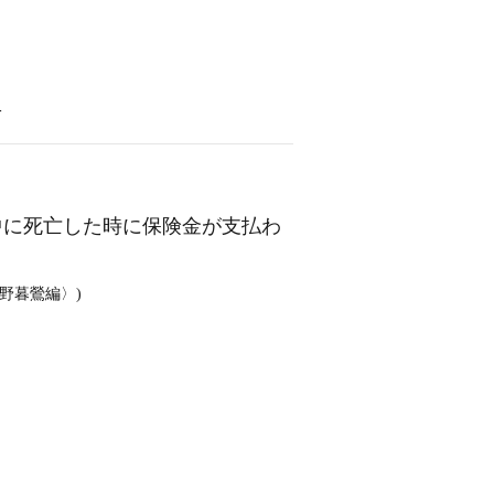
語
中に死亡した時に保険金が支払わ
野暮鶯編〉)