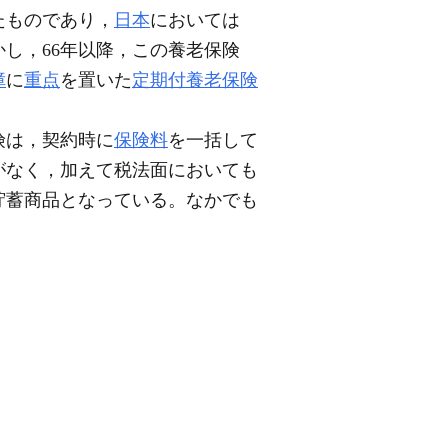
たものであり，
日本
においては
し，66年以降，この養老保険
障
に
重点
を置いた
定期付養老保険
険は，契約時に
保険料
を一括して
がなく，加えて税法面においても
貯蓄商品となっている。なかでも