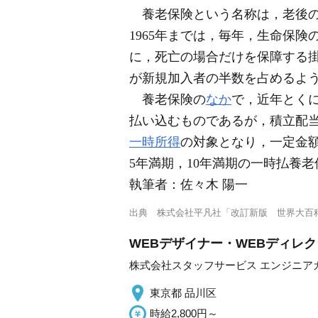
養老保険という名称は，老後の
1965年までは，毎年，生命保険
に，死亡の場合だけを保障する
が新規加入者の半数を占めるよ
養老保険の
なか
で，近年とく
払い込むものであるが，積立配
一時所得
の対象となり，一定金
5年満期，10年満期の一時払養
執筆者：
佐々木 陽一
出典
株式会社平凡社「改訂新版 世界大百
WEBデザイナー・WEBディレク
株式会社スタッフサービス エンジニア
東京都 品川区
時給2,800円～