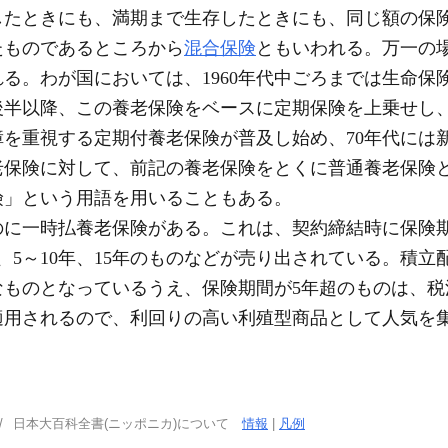
したときにも、満期まで生存したときにも、同じ額の保
たものであるところから
混合保険
ともいわれる。万一の
る。わが国においては、1960年代中ごろまでは生命保
後半以降、この養老保険をベースに定期保険を上乗せし、
を重視する定期付養老保険が普及し始め、70年代には
老保険に対して、前記の養老保険をとくに普通養老保険
険」という用語を用いることもある。
に一時払養老保険がある。これは、契約締結時に保険
、5～10年、15年のものなどが売り出されている。積
なものとなっているうえ、保険期間が5年超のものは、税
）が適用されるので、利回りの高い利殖型商品として人気を
日本大百科全書(ニッポニカ)について
情報
|
凡例