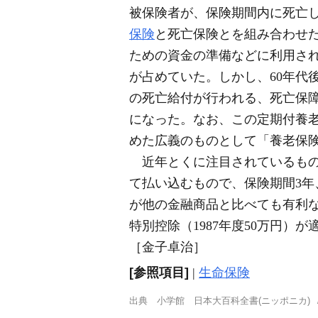
被保険者が、保険期間内に死亡
保険
と死亡保険とを組み合わせ
ための資金の準備などに利用され
が占めていた。しかし、60年代
の死亡給付が行われる、死亡保障
になった。なお、この定期付養
めた広義のものとして「養老保
近年とくに注目されているもの
て払い込むもので、保険期間3年
が他の金融商品と比べても有利
特別控除（1987年度50万円
［金子卓治］
[参照項目]
|
生命保険
出典
小学館 日本大百科全書(ニッポニカ)