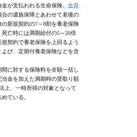
険金が支払われる生命保険。
生存
場合の遺族保障とあわせて老後の
険の新規契約の7～8割を養老保険
死亡時には満期給付の5～20倍
新規契約で養老保険を上回るよう
とよび、定期付養老保険などを含
期間に対する保険料を全額一括し
立配当金を加えた満期時の受取り額
法上、一時所得の対象となって
集めている。