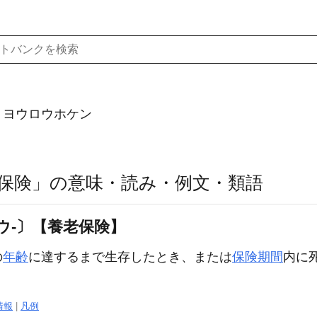
）ヨウロウホケン
保険」の意味・読み・例文・類語
ウ‐〕【養老保険】
の
年齢
に達するまで生存したとき、または
保険期間
内に
情報
|
凡例