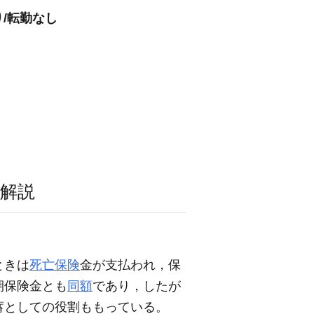
り/転勤なし
解説
ときは
死亡保険
金が支払われ，保
期保険金とも
同額
であり，したが
蓄としての役割ももっている。