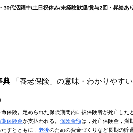
・30代活躍中/土日祝休み/未経験歓迎/賞与2回・昇給あ
事典
「養老保険」の意味・わかりやすい
)
生命保険。定められた保険期間内に被保険者が死亡した
満期保険金
が支払われる。
保険金額
は，死亡保険金，満
果たすとともに，
老後
のための資金づくりなど長期の貯