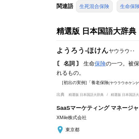
関連語
生死混合保険
生命保
精選版 日本国語大辞典
ようろう‐ほけん
ヤウラウ‥
〘 名詞 〙
生命
保険
の一つ。被
れるもの。
[初出の実例]「養老保険
(ヤウラウホケン)
出典
精選版 日本国語大辞典
精選版 日本国語
SaaSマーケティング マネージ
XMile株式会社
東京都