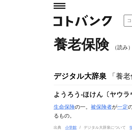
養老保険
（読み
デジタル大辞泉
「養老
ようろう‐ほけん〔ヤウラ
生命保険
の一。
被保険者
が
一定
るもの。
出典
小学館
デジタル大辞泉について