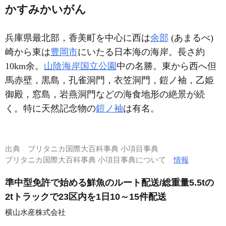
かすみかいがん
兵庫県最北部，香美町を中心に西は
余部
(あまるべ)
崎から東は
豊岡市
にいたる日本海の海岸。長さ約
10km余。
山陰海岸国立公園
中の名勝。東から西へ但
馬赤壁，黒島，孔雀洞門，衣笠洞門，鎧ノ袖，乙姫
御殿，窓島，岩燕洞門などの海食地形の絶景が続
く。特に天然記念物の
鎧ノ袖
は有名。
出典
ブリタニカ国際大百科事典 小項目事典
ブリタニカ国際大百科事典 小項目事典について
情報
準中型免許で始める鮮魚のルート配送/総重量5.5tの
2tトラックで23区内を1日10～15件配送
横山水産株式会社