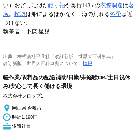
い）おどしに似た
鎧ヶ袖
や奥行148mの
衣笠洞窟
は
著
名
。
探訪
は船によるほかなく，海の荒れる
冬季
は近
づけない。
執筆者：
小森 星児
出典
株式会社平凡社「改訂新版 世界大百科事典」
改訂新版 世界大百科事典について
情報
軽作業/衣料品の配送補助/日勤/未経験OK/土日祝休
み/安心して長く働ける環境
株式会社グロップ1
岡山県 倉敷市
時給1,180円
派遣社員