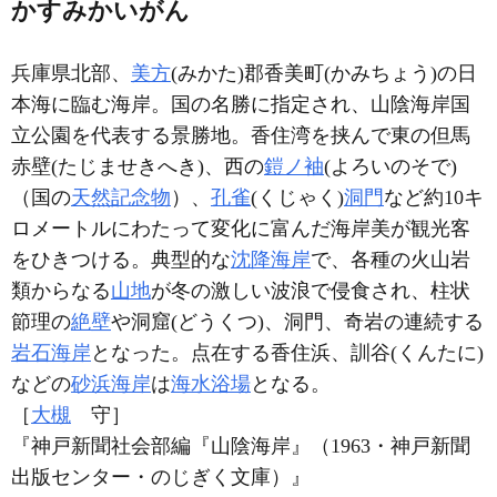
かすみかいがん
兵庫県北部、
美方
(みかた)郡香美町(かみちょう)の日
本海に臨む海岸。国の名勝に指定され、山陰海岸国
立公園を代表する景勝地。香住湾を挟んで東の但馬
赤壁(たじませきへき)、西の
鎧ノ袖
(よろいのそで)
（国の
天然記念物
）、
孔雀
(くじゃく)
洞門
など約10キ
ロメートルにわたって変化に富んだ海岸美が観光客
をひきつける。典型的な
沈降海岸
で、各種の火山岩
類からなる
山地
が冬の激しい波浪で侵食され、柱状
節理の
絶壁
や洞窟(どうくつ)、洞門、奇岩の連続する
岩石海岸
となった。点在する香住浜、訓谷(くんたに)
などの
砂浜海岸
は
海水浴場
となる。
［
大槻
守］
『神戸新聞社会部編『山陰海岸』（1963・神戸新聞
出版センター・のじぎく文庫）』