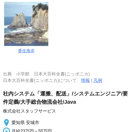
香住海岸
出典
小学館 日本大百科全書(ニッポニカ)
日本大百科全書(ニッポニカ)について
情報
|
凡例
社内システム「運搬、配送」/システムエンジニア/要
件定義/大手総合物流会社/Java
株式会社スタッフサービス
愛知県 安城市
月給23万円～55万円