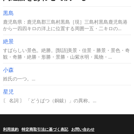
黒島
鹿児島県：鹿児島郡三島村黒島［現］三島村黒島鹿児島港
から一四四キロの洋上に位置する周囲一五・二キロの...
絶景
すばらしい景色。絶勝。[類語]美景・佳景・勝景・景色・奇
観・奇勝・絶勝・形勝・景勝・山紫水明・風物・...
小森
姓氏の一つ。...
星児
〘 名詞 〙 「どうばつ（銅鈸）」の異称。...
利用規約
特定商取引法に基づく表記
お問い合わせ