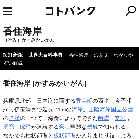
香住海岸
（読み）かすみかいがん
改訂新版 世界大百科事典
「香住海岸」の意味・わかりや
すい解説
香住海岸 (かすみかいがん)
兵庫県北部，日本海に面する
香美町
の西半，今子浦
から伊笹浦まで延長12kmの
海岸
。
山陰海岸国立公園
の
名勝
の一つで，海食によってできた
断崖
，
奇岩
，
洞窟
，
節理
が連続する
豪壮
華麗な
景観
で知られる。
なかでも柱状節理と
板状節理
が入りまじり鎧（よろ