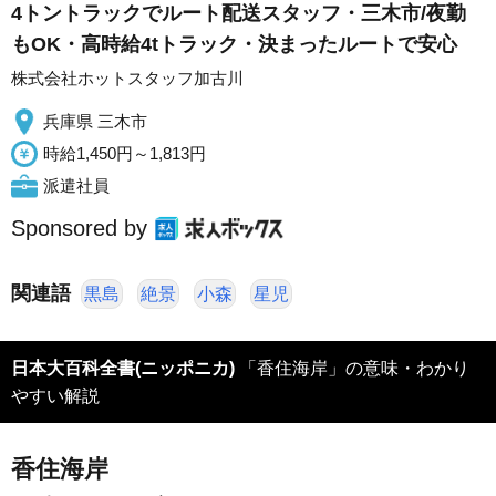
4トントラックでルート配送スタッフ・三木市/夜勤
もOK・高時給4tトラック・決まったルートで安心
株式会社ホットスタッフ加古川
兵庫県 三木市
時給1,450円～1,813円
派遣社員
Sponsored by
関連語
黒島
絶景
小森
星児
日本大百科全書(ニッポニカ)
「香住海岸」の意味・わかり
やすい解説
香住海岸