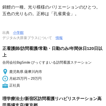
錦鯉の一種。光り模様のバリエーションのひとつ。
五色の光りもの。正称は「孔雀黄金」。
出典
小学館
デジタル大辞泉プラスについて
情報
正看護師/訪問看護/常勤・日勤のみ/年間休日120日以
上
合同会社BigSmile びっぐすまいる訪問看護ステーション
鹿児島県 薩摩川内市
月給25万円～29万円
正社員
理学療法士/新宿区訪問看護リハビリステーション高
田馬場支店/東京都