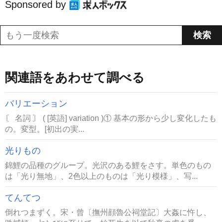
Sponsored by
関連語をあわせて調べる
バリエーション
〘 名詞 〙 ( [英語] variation )① 基本の形から少し変化したも
の。変型。[初出の実...
光りもの
錦鯉の品種のグループ。光沢のある鯉をさす。単色のもの
は「光り無地」、2色以上のものは「光り模様」、写...
てんてつ
倒れつまずく。宋・曾〔撫州顔魯公祠堂記〕大姦に忤し、