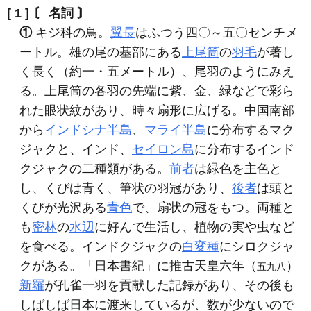
[ 1 ]
〘 名詞 〙
①
キジ科の鳥。
翼長
はふつう四〇～五〇センチメ
ートル。雄の尾の基部にある
上尾筒
の
羽毛
が著し
く長く（約一・五メートル）、尾羽のようにみえ
る。上尾筒の各羽の先端に紫、金、緑などで彩ら
れた眼状紋があり、時々扇形に広げる。中国南部
から
インドシナ半島
、
マライ半島
に分布するマク
ジャクと、インド、
セイロン島
に分布するインド
クジャクの二種類がある。
前者
は緑色を主色と
し、くびは青く、筆状の羽冠があり、
後者
は頭と
くびが光沢ある
青色
で、扇状の冠をもつ。両種と
も
密林
の
水辺
に好んで生活し、植物の実や虫など
を食べる。インドクジャクの
白変種
にシロクジャ
クがある。「日本書紀」に推古天皇六年（
）
五九八
新羅
が孔雀一羽を貢献した記録があり、その後も
しばしば日本に渡来しているが、数が少ないので