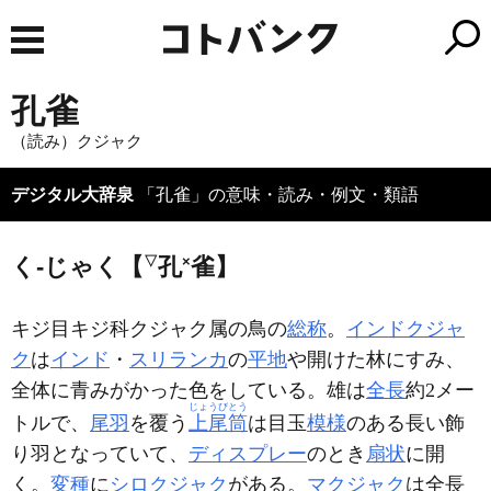
孔雀
（読み）クジャク
デジタル大辞泉
「孔雀」の意味・読み・例文・類語
く‐じゃく【
▽
孔
×
雀】
キジ目キジ科クジャク属の鳥の
総称
。
インドクジャ
ク
は
インド
・
スリランカ
の
平地
や開けた林にすみ、
全体に青みがかった色をしている。雄は
全長
約2メー
じょうびとう
トルで、
尾羽
を覆う
上尾筒
は目玉
模様
のある長い飾
り羽となっていて、
ディスプレー
のとき
扇状
に開
く。
変種
に
シロクジャク
がある。
マクジャク
は全長