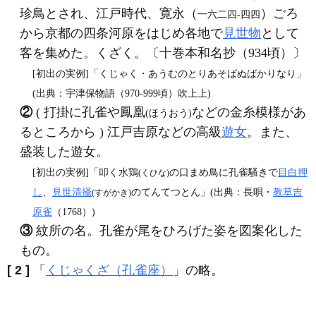
珍鳥とされ、江戸時代、寛永（
）ごろ
一六二四‐四四
から京都の四条河原をはじめ各地で
見世物
として
客を集めた。くざく。〔十巻本和名抄（934頃）〕
[初出の実例]「くじゃく・あうむのとりあそばぬばかりなり」
(出典：宇津保物語（970‐999頃）吹上上)
②
( 打掛に孔雀や鳳凰
などの金糸模様があ
(ほうおう)
るところから ) 江戸吉原などの高級
遊女
。また、
盛装した遊女。
[初出の実例]「叩く水鶏
の口まめ鳥に孔雀騒きで
目白押
(くひな)
し
、
見世清掻
のてんてつとん」(出典：長唄・
教草吉
(すがかき)
原雀
（1768）)
③
紋所の名。孔雀が尾をひろげた姿を図案化した
もの。
[ 2 ]
「
くじゃくざ（孔雀座）
」の略。