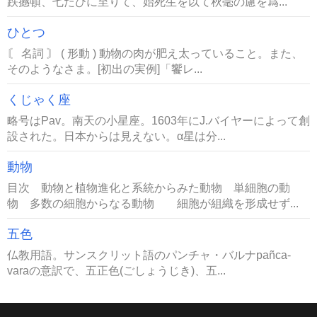
跌撼頓、七たびに至りて、始死生を以て秋毫の慮を爲...
ひとつ
〘 名詞 〙 ( 形動 ) 動物の肉が肥え太っていること。また、
そのようなさま。[初出の実例]「饗レ...
くじゃく座
略号はPav。南天の小星座。1603年にJ.バイヤーによって創
設された。日本からは見えない。α星は分...
動物
目次 動物と植物進化と系統からみた動物 単細胞の動
物 多数の細胞からなる動物 細胞が組織を形成せず...
五色
仏教用語。サンスクリット語のパンチャ・バルナpañca-
varaの意訳で、五正色(ごしょうじき)、五...