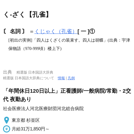
く‐ざく【孔雀】
〘 名詞 〙
＝
くじゃく（孔雀）
[ 一 ]
①
[初出の実例]「四人はくざくの装束す。四人は胡蝶」(出典：宇津
保物語（970‐999頃）楼上下)
出典
精選版 日本国語大辞典
精選版 日本国語大辞典について
情報
|
凡例
「年間休日120日以上」正看護師/一般病院/常勤・2交
代 夜勤あり
社会医療法人河北医療財団河北総合病院
東京都 杉並区
月給31万1,850円～