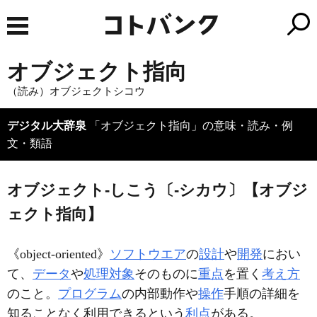
オブジェクト指向
（読み）オブジェクトシコウ
デジタル大辞泉
「オブジェクト指向」の意味・読み・例
文・類語
オブジェクト‐しこう〔‐シカウ〕【オブジ
ェクト指向】
《
object-oriented
》
ソフトウエア
の
設計
や
開発
におい
て、
データ
や
処理
対象
そのものに
重点
を置く
考え方
のこと。
プログラム
の内部動作や
操作
手順の詳細を
知ることなく利用できるという
利点
がある。