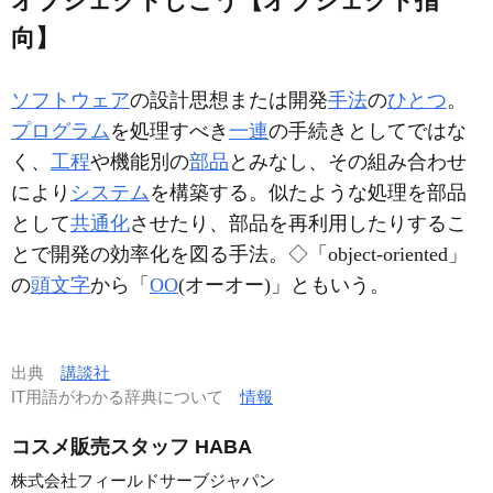
オブジェクトしこう【オブジェクト指
向】
ソフトウェア
の設計思想または開発
手法
の
ひとつ
。
プログラム
を処理すべき
一連
の手続きとしてではな
く、
工程
や機能別の
部品
とみなし、その組み合わせ
により
システム
を構築する。似たような処理を部品
として
共通化
させたり、部品を再利用したりするこ
とで開発の効率化を図る手法。◇「object-oriented」
の
頭文字
から「
OO
(オーオー)」ともいう。
出典
講談社
IT用語がわかる辞典について
情報
コスメ販売スタッフ HABA
株式会社フィールドサーブジャパン