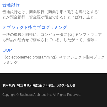
普通銀行
普通銀行とは、商業銀行（商業手形の割引を専門とする）
とか預金銀行（資金源が預金である）とよばれ、主と...
オブジェクト指向プログラミング
一般の機械と同様に、コンピュータにおけるソフトウェア
も部品の組合せで構成されている。したがって、複雑...
OOP
《object-oriented programming》⇒オブジェクト指向プログ
ラミング...
利用規約
特定商取引法に基づく表記
お問い合わせ
Copyright © Business Architect Inc. All Rights Reserved.