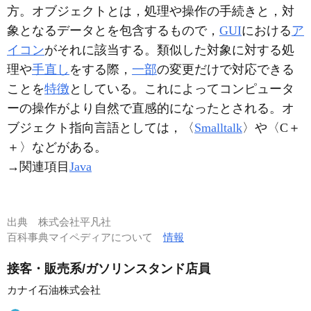
方。オブジェクトとは，処理や操作の手続きと，対
象となるデータとを包含するもので，
GUI
における
ア
イコン
がそれに該当する。類似した対象に対する処
理や
手直し
をする際，
一部
の変更だけで対応できる
ことを
特徴
としている。これによってコンピュータ
ーの操作がより自然で直感的になったとされる。オ
ブジェクト指向言語としては，〈
Smalltalk
〉や〈C＋
＋〉などがある。
→関連項目
Java
出典
株式会社平凡社
百科事典マイペディアについて
情報
接客・販売系/ガソリンスタンド店員
カナイ石油株式会社