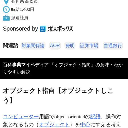
香川県 高松市
時給1,400円
派遣社員
Sponsored by
関連語
対象関係論
AOR
発明
証券市場
普通銀行
百科事典マイペディア
「オブジェクト指向」の意味・わか
りやすい解説
オブジェクト指向【オブジェクトしこ
う】
コンピューター
用語でobject orientedの
訳語
。操作対
象となるもの（
オブジェクト
）を
中心
にすえる考え