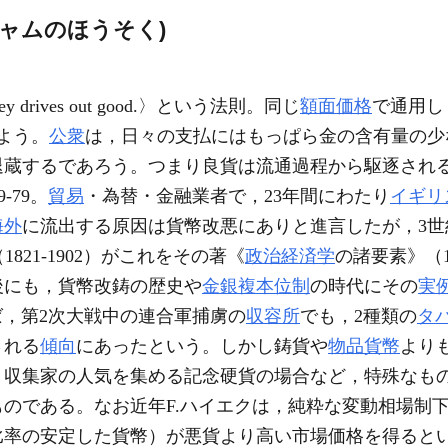
シャムのほうそく)
drives out good.〉という法則。同じ
額面価格
で通用し
よう。
公衆
は，日々の支払にはもっぱら金の含有量の少
蔵するであろう。つまり良貨は流通過程から駆逐されるこ
9-79。
貿易
・為替・金融業者で，23年間にわたり
イギリ
海外
に流出する原因は貨幣改悪にありと進言したが，3
eod（1821-1902）がこれをその著《
政治経済学
の諸要素》（
後にも，貨幣改鋳の歴史や
金銀複本位制
の時代にその
実
ば，第2次大戦中の連合軍捕虜の
収容所
でも，2種類の
タ
される
傾向
にあったという。しかし鋳貨や
物品貨幣
より
，収集家の人気を集める記念硬貨の場合など，特殊なも
のである。なお近年F.ハイエクは，純粋な変動相場制
比率の安定した貨幣）が悪貨より高い市場価格を得ると