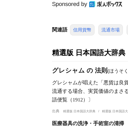
Sponsored by
関連語
信用貨幣
流通市場
精選版 日本国語大辞典
グレシャム の 法則
(ほうそく
グレシャムが唱えた「悪貨は良
流通する場合、実質価値のまさ
語便覧（1912）〕
出典
精選版 日本国語大辞典
精選版 日本国語
医療器具の洗浄・手術室の清掃