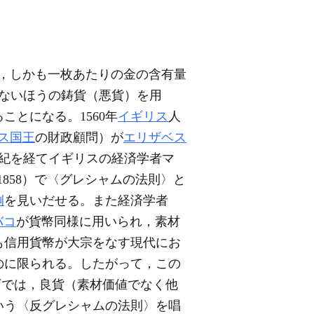
，しかも一枚あたりの金の含有量
ないほうの鋳貨（悪貨）を用
とになる。1560年
イギリス
人
ス国王
の財政顧問）が
エリザベス
世紀を経てイギリスの経済学者マ
1858）で〈グレシャムの法則〉と
例
を見いだせる。また経済学者
バコ
が貨幣同様に用いられ，素材
も信用貨幣が大宗をなす現代にお
のに限られる。したがって，この
下では，良貨（素材価値でなく他
いう〈反グレシャムの法則〉を唱