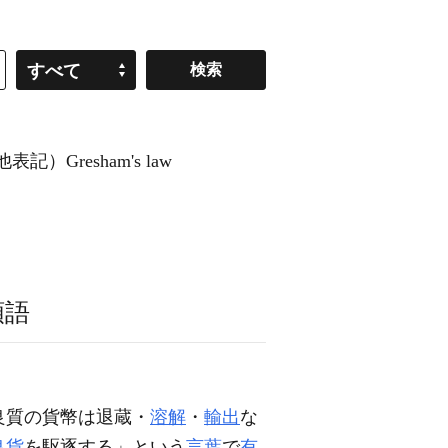
すべて
記）Gresham's law
類語
良質の貨幣は退蔵・
溶解
・
輸出
な
良貨
を駆逐する」という
言葉
で
有