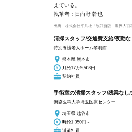
えている。
執筆者：
日向野 幹也
出典
株式会社平凡社「改訂新版 世界大百
清掃スタッフ/交通費支給/夜勤な
特別養護老人ホーム黎明館
熊本県 熊本市
月給17万9,503円
契約社員
手術室の清掃スタッフ/残業なし/
獨協医科大学埼玉医療センター
埼玉県 越谷市
時給1,350円～
派遣社員