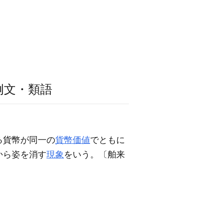
例文・類語
る貨幣が同一の
貨幣価値
でともに
から姿を消す
現象
をいう。〔舶来