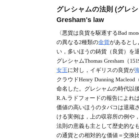
グレシャムの法則 (グレ
Gresham's law
〈悪貨は良貨を駆逐するBad money 
の異なる2種類の
金貨
があるとし
い，多いほうの鋳貨（良貨）を退
グレシャムThomas Gresham（151
女王
に対し，イギリスの良貨が
クラウドHenry Dunning Macl
命名した。グレシャムの時代以
R.A.ラドフォードの報告によれ
価値の高いほうのタバコは退蔵
ける実例は，上の収容所の例や
法則の意義も主として歴史的なも
の通貨との相対的な価値＝交換