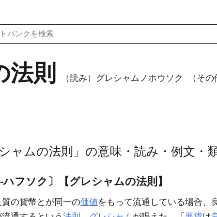
の法則
（読み）グレシャムノホウソク
（その他表
シャムの法則」の意味・読み・例文・
〔‐ハフソク〕【グレシャムの法則】
良質の貨幣とが同一の
価値
をもって流通している場合、
が流通するという
法則
。
グレシャム
が唱えた。「
悪貨
は