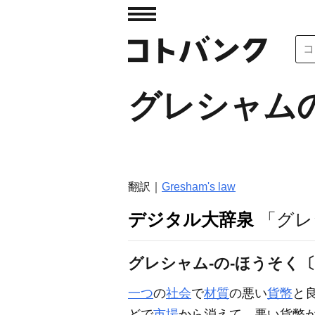
グレシャム
翻訳｜
Gresham's law
デジタル大辞泉
「グレ
グレシャム‐の‐ほうそく
一つ
の
社会
で
材質
の悪い
貨幣
と
どで
市場
から消えて、悪い貨幣